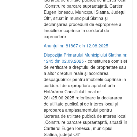
„Construire parcare supraetajată, Cartier
Eugen Ionescu, Municipiul Slatina, Județul
Olt”, situat în municipiul Slatina și
declanșarea procedurii de expropriere a
imobilelor cuprinse în coridorul de
expropriere
Anunțul nr. 81867 din 12.08.2025
Dispoziția Primarului Municipiului Slatina nr.
1245 din 02.09.2025
- constituirea comisiei
de verificare a dreptului de proprietate sau
a altor drepturi reale și acordarea
despăgubirilor pentru imobilele cuprinse în
coridorul de expropriere aprobat prin
Hotărârea Consiliului Local nr.
261/25.06.2025 referitoare la declararea
de utilitate publică și de interes local și
aprobarea amplasamentului pentru
lucrarea de utilitate publică de interes local
„Construire parcare supraetajată, situată în
Cartierul Eugen Ionescu, municipiul
Slatina, județul Olt”