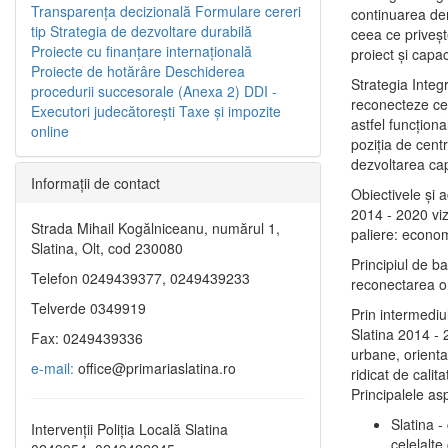
Transparenţa decizională
Formulare cereri
continuarea de
tip
Strategia de dezvoltare durabilă
ceea ce priveşt
Proiecte cu finanţare internaţională
proiect și capac
Proiecte de hotărâre
Deschiderea
Strategia Integ
procedurii succesorale (Anexa 2)
DDI -
reconecteze cent
Executori judecătorești
Taxe şi impozite
astfel funcţiona
online
poziţia de centr
dezvoltarea capi
Informaţii de contact
Obiectivele şi 
2014 - 2020 vize
Strada Mihail Kogălniceanu, numărul 1,
paliere: econom
Slatina, Olt, cod 230080
Principiul de b
Telefon 0249439377, 0249439233
reconectarea ora
Telverde 0349919
Prin intermediu
Slatina 2014 - 
Fax: 0249439336
urbane, orientat
e-mail:
office@primariaslatina.ro
ridicat de calit
Principalele as
Slatina -
Intervenții Poliția Locală Slatina
celelalte