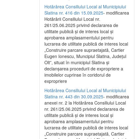
Hotărârea Consiliului Local al Municipiului
Slatina nr. 416 din 15.09.2025
- modificarea
Hotărârii Consiliului Local nr.
261/25.06.2025 privind declararea de
utilitate publică și de interes local și
aprobarea amplasamentului pentru
lucrarea de utilitate publică de interes local
„Construire parcare supraetajată, Cartier
Eugen Ionescu, Muncipiul Slatina, Județul
Olt”, situat în municipiul Slatina și
declanșarea procedurii de expropriere a
imobilelor cuprinse în coridorul de
expropriere
Hotărârea Consiliului Local al Municipiului
Slatina nr. 443 din 30.09.2025
- modificarea
anexei nr. 2 la Hotărârea Consiliului Local
nr. 261/25.06.2025 privind declararea de
utilitate publică şi de interes local şi
aprobarea amplasamentului pentru
lucrarea de utilitate publică de interes local
„Construire parcare supraetajată, Cartier