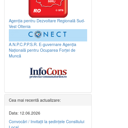
Agenția pentru Dezvoltare Regională Sud-
Vest Oltenia
A.N.P.C.P.P.S.R.
E-guvernare
Agenția
Națională pentru Ocuparea Forței de
Muncă
Cea mai recentă actualizare:
Data: 12.06.2026
Convocări / Invitaţii la şedinţele Consiliului
Local