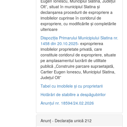
Eugen Ionescu, Muncipiul Slatina, Judeţul
Olt”, situat în municipiul Slatina şi
declanşarea procedurii de expropriere a
imobilelor cuprinse în coridorul de
expropriere, cu modificările şi completările
ulterioare
Dispoziția Primarului Municipiului Slatina nr.
1458 din 20.10.2025
- exproprierea
imobilelor proprietate privată, care
constituie coridorul de expropriere, situate
pe amplasamentul lucrării de utilitate
publică „Construire parcare supraetajată,
Cartier Eugen Ionescu, Municipiul Slatina,
Județul Olt”
Tabel cu imobilele și cu proprietarii
Hotărâri de stabilire a despăgubirilor
Anunțul nr. 18594/24.02.2026
Anunț - Declarația unică 212