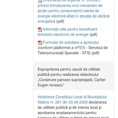
privind introducerea unui mecanism de
sprijin pentru consumatorii casnici de
energie electrică aflați în situația de sărăcie
energetică
(pdf)
Informații utile pentru beneficiarii
tichetului electronic de energie
(pdf)
Formular de solicitare a ajutorului
(conform platformei a
ePIDS
- Serviciul de
Telecomunicații Speciale - STS) (pdf)
Exproprierea pentru cauză de utilitate
publică pentru realizarea obiectivului
„Construire parcare supraetajată, Cartier
Eugen Ionescu”
Hotărârea Consiliului Local al Municipiului
Slatina nr. 261 din 25.06.2025
declararea
de utilitate publică și de interes local și
aprobarea amplasamentului pentru
lucrarea de utilitate publică de interes local