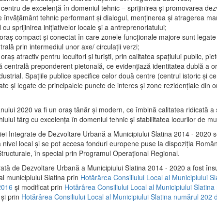
 centru de excelenţă în domeniul tehnic – sprijinirea şi promovarea dezv
 învăţământ tehnic performant şi dialogul, menţinerea şi atragerea maril
 cu sprijinirea iniţiativelor locale şi a antreprenoriatului;
 oraş compact şi conectat în care zonele funcţionale majore sunt legate 
rală prin intermediul unor axe/ circulații verzi;
oraş atractiv pentru locuitori şi turişti, prin calitatea spaţiului public, pi
 centrală preponderent pietonală, ce evidenţiază identitatea dublă a ora
dustrial. Spaţiile publice specifice celor două centre (centrul istoric şi c
te şi legate de principalele puncte de interes şi zone rezidenţiale din o
.
anului 2020 va fi un oraş tânăr şi modern, ce îmbină calitatea ridicată a 
hiului târg cu excelenţa în domeniul tehnic şi stabilitatea locurilor de m
iei Integrate de Dezvoltare Urbană a Municipiului Slatina 2014 - 2020
a nivel local şi se pot accesa fonduri europene puse la dispoziţia Român
tructurale, în special prin Programul Operațional Regional.
rată de Dezvoltare Urbană a Municipiului Slatina 2014 - 2020 a fost îns
al municipiului Slatina prin
Hotărârea Consiliului Local al Municipiului S
2016
și modificat prin
Hotărârea Consiliului Local al Municipiului Slatin
și prin
Hotărârea Consiliului Local al Municipiului Slatina numărul 202