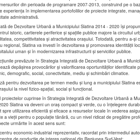
mersurilor din perioada de programare 2007-2013, construind pe o baz
e experienţa în implementarea portofoliilor de proiecte integrate, ma
itate administrativă.
rată de Dezvoltare Urbană a Municipiului Slatina 2014 - 2020 își propu
rul istoric, cartierele periferice şi spaţiile publice majore la circuitul 
litatea, competitivitatea şi atractivitatea oraşului. Totodată, pentru a-şi 
u regional, Slatina va investi în dezvoltarea şi promovarea identităţii loc
talului uman şi în modernizarea infrastructurii şi serviciilor publice.
acţiunile prevăzute în Strategia Integrată de Dezvoltare Urbană a Municip
ază depășirea provocărilor şi valorificarea oportunităţilor identificate p
ic, demografic, social, conectivitate, mediu şi schimbări climatice.
ază pentru dezvoltarea pe termen mediu şi lung a municipiului Slatina e
şului la nivel fizico-spaţial, social şi funcţional.
l proiectelor cuprinse în Strategia Integrată de Dezvoltare Urbană a Mun
2020 Slatina va deveni un oraş compact şi verde, cu o înţelegere durabil
 spre utilizarea eficientă şi eficace a resurselor locale în vederea asigur
ate a vieţii pentru o populaţie tânără, cu un nivel ridicat de pregătire pro
pecte urmărite în acest sens sunt:
 centru economic-industrial reprezentativ, racordat prin intermediul autos
 centre de producţie de interes naţional din Regiunea Sud-Vest;