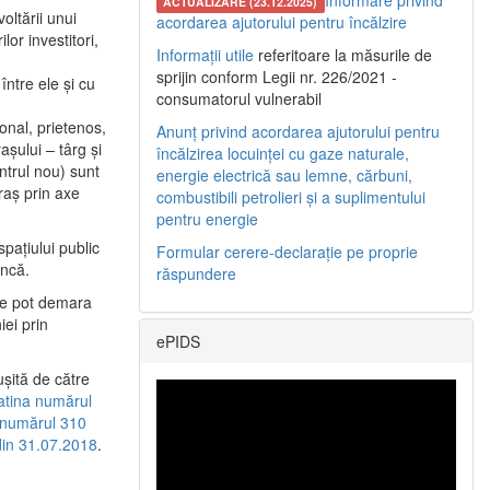
Informare privind
ACTUALIZARE (23.12.2025)
oltării unui
acordarea ajutorului pentru încălzire
or investitori,
Informații utile
referitoare la măsurile de
sprijin conform Legii nr. 226/2021 -
între ele şi cu
consumatorul vulnerabil
etonal, prietenos,
Anunț privind acordarea ajutorului pentru
şului – târg şi
încălzirea locuinței cu gaze naturale,
entrul nou) sunt
energie electrică sau lemne, cărbuni,
raş prin axe
combustibili petrolieri și a suplimentului
pentru energie
spaţiului public
Formular cerere-declarație pe proprie
uncă.
răspundere
 se pot demara
iei prin
ePIDS
uşită de către
latina numărul
a numărul 310
 din 31.07.2018
.