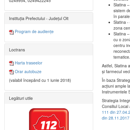
0249954, 0249422245
Slatina –
sistem de
în paralel
Instituția Prefectului - Județul Olt
Slatina -
zona cent
Program de audiențe
Slatina – 
cu o zonă
centru in
Loctrans
reconecta
tematice
Harta traseelor
Astfel, Slatina 
şi farmecul vec
Orar autobuze
În baza Strateg
(valabil începând cu 1 iunie 2018)
acţiuni ample l
Instrumentele S
Legături utile
Strategia Integ
Consiliul Local 
111 din 27.04.
din 28.11.2017