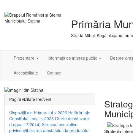
Primăria Muni
Strada Mihail Kogălniceanu, numă
Prezentare
Informații de interes public
Despre ora
Accesibilitate
Contact
Pagini vizitate frecvent
Strateg
Municip
Dispoziţii ale Primarului > 2026
Hotărâri ale
Consiliului Local > 2026
Oferte de vânzare
(Legea 17/2014)
Structuri asociative
privind eliberarea atestatului de producător
Strategia Integ