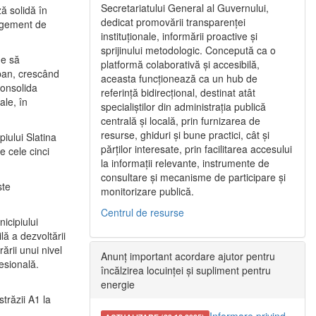
Secretariatului General al Guvernului,
ă solidă în
dedicat promovării transparenței
nagement de
instituționale, informării proactive și
sprijinului metodologic. Concepută ca o
ne să
platformă colaborativă și accesibilă,
urban, crescând
aceasta funcționează ca un hub de
consolida
referință bidirecțional, destinat atât
ale, în
specialiștilor din administrația publică
centrală și locală, prin furnizarea de
resurse, ghiduri și bune practici, cât și
iului Slatina
părților interesate, prin facilitarea accesului
e cele cinci
la informații relevante, instrumente de
consultare și mecanisme de participare și
ste
monitorizare publică.
Centrul de resurse
icipiului
ă a dezvoltării
ării unui nivel
Anunț important acordare ajutor pentru
fesională.
încălzirea locuinței și supliment pentru
energie
trăzii A1 la