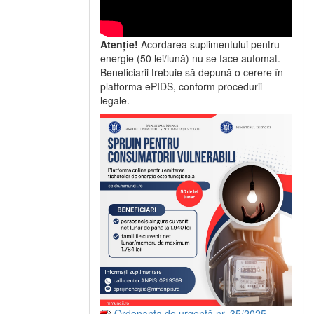
Atenție!
Acordarea suplimentului pentru
energie (50 lei/lună) nu se face automat.
Beneficiarii trebuie să depună o cerere în
platforma ePIDS, conform procedurii
legale.
Ordonanța de urgență nr. 35/2025