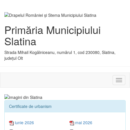
Primăria Municipiului
Slatina
Strada Mihail Kogălniceanu, numărul 1, cod 230080, Slatina,
județul Olt
Activ
sau
dezac
meniu
Certificate de urbanism
iunie 2026
mai 2026