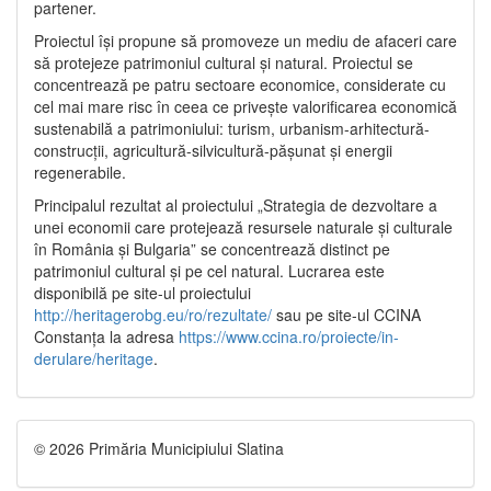
partener.
Proiectul își propune să promoveze un mediu de afaceri care
să protejeze patrimoniul cultural și natural. Proiectul se
concentrează pe patru sectoare economice, considerate cu
cel mai mare risc în ceea ce privește valorificarea economică
sustenabilă a patrimoniului: turism, urbanism-arhitectură-
construcții, agricultură-silvicultură-pășunat și energii
regenerabile.
Principalul rezultat al proiectului „Strategia de dezvoltare a
unei economii care protejează resursele naturale și culturale
în România și Bulgaria” se concentrează distinct pe
patrimoniul cultural și pe cel natural. Lucrarea este
disponibilă pe site-ul proiectului
http://heritagerobg.eu/ro/rezultate/
sau pe site-ul CCINA
Constanța la adresa
https://www.ccina.ro/proiecte/in-
derulare/heritage
.
© 2026 Primăria Municipiului Slatina