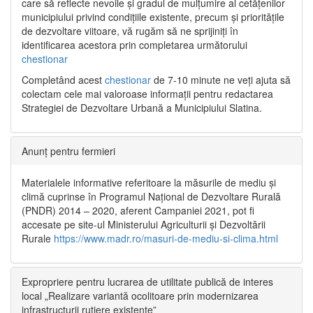
care să reflecte nevoile și gradul de mulțumire al cetățenilor
municipiului privind condițiile existente, precum și prioritățile
de dezvoltare viitoare, vă rugăm să ne sprijiniți în
identificarea acestora prin completarea următorului
chestionar
Completând acest
chestionar
de 7-10 minute ne veți ajuta să
colectam cele mai valoroase informații pentru redactarea
Strategiei de Dezvoltare Urbană a Municipiului Slatina.
Anunț pentru fermieri
Materialele informative referitoare la măsurile de mediu și
climă cuprinse în Programul Național de Dezvoltare Rurală
(PNDR) 2014 – 2020, aferent Campaniei 2021, pot fi
accesate pe site-ul Ministerului Agriculturii și Dezvoltării
Rurale
https://www.madr.ro/masuri-de-mediu-si-clima.html
Expropriere pentru lucrarea de utilitate publică de interes
local „Realizare variantă ocolitoare prin modernizarea
infrastructurii rutiere existente”