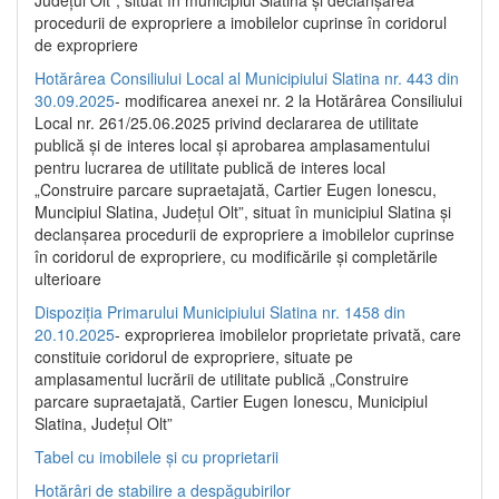
Județul Olt”, situat în municipiul Slatina și declanșarea
procedurii de expropriere a imobilelor cuprinse în coridorul
de expropriere
Hotărârea Consiliului Local al Municipiului Slatina nr. 443 din
30.09.2025
- modificarea anexei nr. 2 la Hotărârea Consiliului
Local nr. 261/25.06.2025 privind declararea de utilitate
publică şi de interes local şi aprobarea amplasamentului
pentru lucrarea de utilitate publică de interes local
„Construire parcare supraetajată, Cartier Eugen Ionescu,
Muncipiul Slatina, Judeţul Olt”, situat în municipiul Slatina şi
declanşarea procedurii de expropriere a imobilelor cuprinse
în coridorul de expropriere, cu modificările şi completările
ulterioare
Dispoziția Primarului Municipiului Slatina nr. 1458 din
20.10.2025
- exproprierea imobilelor proprietate privată, care
constituie coridorul de expropriere, situate pe
amplasamentul lucrării de utilitate publică „Construire
parcare supraetajată, Cartier Eugen Ionescu, Municipiul
Slatina, Județul Olt”
Tabel cu imobilele și cu proprietarii
Hotărâri de stabilire a despăgubirilor