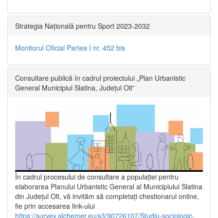
Strategia Națională pentru Sport 2023-2032
Monitorul Oficial Partea I nr. 452 bis
Consultare publică în cadrul proiectului „Plan Urbanistic
General Municipiul Slatina, Județul Olt”
În cadrul procesului de consultare a populaţiei pentru
elaborarea Planului Urbanistic General al Municipiului Slatina
din Județul Olt, vă invităm să completați chestionarul online,
fie prin accesarea link-ului
https://survey.alchemer.eu/s3/90726107/Studiu-sociologic-