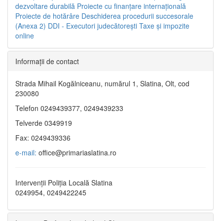
dezvoltare durabilă
Proiecte cu finanţare internaţională
Proiecte de hotărâre
Deschiderea procedurii succesorale
(Anexa 2)
DDI - Executori judecătorești
Taxe şi impozite
online
Informaţii de contact
Strada Mihail Kogălniceanu, numărul 1, Slatina, Olt, cod
230080
Telefon 0249439377, 0249439233
Telverde 0349919
Fax: 0249439336
e-mail:
office@primariaslatina.ro
Intervenții Poliția Locală Slatina
0249954, 0249422245