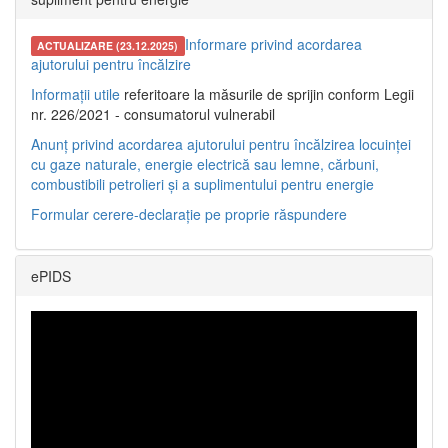
Informare privind acordarea
ACTUALIZARE (23.12.2025)
ajutorului pentru încălzire
Informații utile
referitoare la măsurile de sprijin conform Legii
nr. 226/2021 - consumatorul vulnerabil
Anunț privind acordarea ajutorului pentru încălzirea locuinței
cu gaze naturale, energie electrică sau lemne, cărbuni,
combustibili petrolieri și a suplimentului pentru energie
Formular cerere-declarație pe proprie răspundere
ePIDS