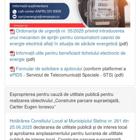
Ordonanța de urgență nr. 35/2025 privind introducerea
unui mecanism de sprijin pentru consumatorii casnici de
energie electrică aflați în situația de sărăcie energetică
(pdf)
Informații utile pentru beneficiarii tichetului electronic de
energie
(pdf)
Formular de solicitare a ajutorului
(conform platformei a
ePIDS
- Serviciul de Telecomunicații Speciale - STS) (pdf)
Exproprierea pentru cauză de utilitate publică pentru
realizarea obiectivului „Construire parcare supraetajată,
Cartier Eugen Ionescu”
Hotărârea Consiliului Local al Municipiului Slatina nr. 261 din
25.06.2025
declararea de utilitate publică și de interes local
și aprobarea amplasamentului pentru lucrarea de utilitate
publică de interes local „Construire parcare supraetajată,