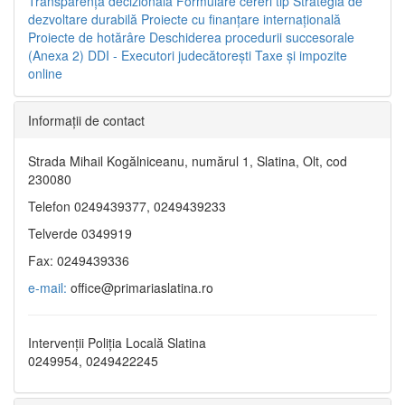
Transparenţa decizională
Formulare cereri tip
Strategia de
dezvoltare durabilă
Proiecte cu finanţare internaţională
Proiecte de hotărâre
Deschiderea procedurii succesorale
(Anexa 2)
DDI - Executori judecătorești
Taxe şi impozite
online
Informaţii de contact
Strada Mihail Kogălniceanu, numărul 1, Slatina, Olt, cod
230080
Telefon 0249439377, 0249439233
Telverde 0349919
Fax: 0249439336
e-mail:
office@primariaslatina.ro
Intervenții Poliția Locală Slatina
0249954, 0249422245