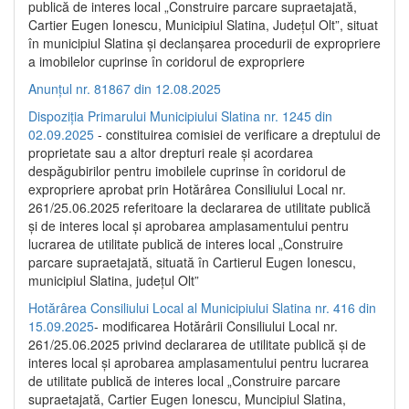
publică de interes local „Construire parcare supraetajată,
Cartier Eugen Ionescu, Municipiul Slatina, Județul Olt”, situat
în municipiul Slatina și declanșarea procedurii de expropriere
a imobilelor cuprinse în coridorul de expropriere
Anunțul nr. 81867 din 12.08.2025
Dispoziția Primarului Municipiului Slatina nr. 1245 din
02.09.2025
- constituirea comisiei de verificare a dreptului de
proprietate sau a altor drepturi reale și acordarea
despăgubirilor pentru imobilele cuprinse în coridorul de
expropriere aprobat prin Hotărârea Consiliului Local nr.
261/25.06.2025 referitoare la declararea de utilitate publică
și de interes local și aprobarea amplasamentului pentru
lucrarea de utilitate publică de interes local „Construire
parcare supraetajată, situată în Cartierul Eugen Ionescu,
municipiul Slatina, județul Olt”
Hotărârea Consiliului Local al Municipiului Slatina nr. 416 din
15.09.2025
- modificarea Hotărârii Consiliului Local nr.
261/25.06.2025 privind declararea de utilitate publică și de
interes local și aprobarea amplasamentului pentru lucrarea
de utilitate publică de interes local „Construire parcare
supraetajată, Cartier Eugen Ionescu, Muncipiul Slatina,