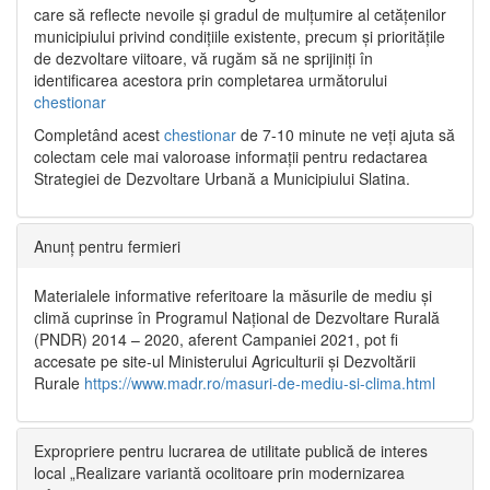
care să reflecte nevoile și gradul de mulțumire al cetățenilor
municipiului privind condițiile existente, precum și prioritățile
de dezvoltare viitoare, vă rugăm să ne sprijiniți în
identificarea acestora prin completarea următorului
chestionar
Completând acest
chestionar
de 7-10 minute ne veți ajuta să
colectam cele mai valoroase informații pentru redactarea
Strategiei de Dezvoltare Urbană a Municipiului Slatina.
Anunț pentru fermieri
Materialele informative referitoare la măsurile de mediu și
climă cuprinse în Programul Național de Dezvoltare Rurală
(PNDR) 2014 – 2020, aferent Campaniei 2021, pot fi
accesate pe site-ul Ministerului Agriculturii și Dezvoltării
Rurale
https://www.madr.ro/masuri-de-mediu-si-clima.html
Expropriere pentru lucrarea de utilitate publică de interes
local „Realizare variantă ocolitoare prin modernizarea