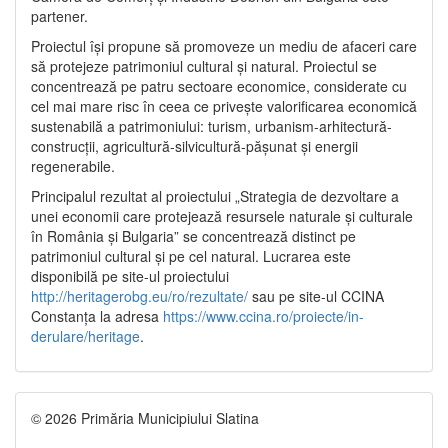
partener.
Proiectul își propune să promoveze un mediu de afaceri care
să protejeze patrimoniul cultural și natural. Proiectul se
concentrează pe patru sectoare economice, considerate cu
cel mai mare risc în ceea ce privește valorificarea economică
sustenabilă a patrimoniului: turism, urbanism-arhitectură-
construcții, agricultură-silvicultură-pășunat și energii
regenerabile.
Principalul rezultat al proiectului „Strategia de dezvoltare a
unei economii care protejează resursele naturale și culturale
în România și Bulgaria” se concentrează distinct pe
patrimoniul cultural și pe cel natural. Lucrarea este
disponibilă pe site-ul proiectului
http://heritagerobg.eu/ro/rezultate/
sau pe site-ul CCINA
Constanța la adresa
https://www.ccina.ro/proiecte/in-
derulare/heritage
.
© 2026 Primăria Municipiului Slatina