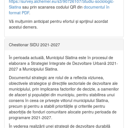
https://survey.alchemer.eu/s3/90726107/Studiu-sociologic-
Slatina
sau prin scanarea codului QR din
documentul în
format PDF
.
Vă mulţumim anticipat pentru efortul şi sprijinul acordat
acestui demers.
Chestionar SIDU 2021-2027
În perioada actuală, Municipiul Slatina este în procesul de
elaborare a Strategiei Integrate de Dezvoltare Urbană 2021‐
2027 a Municipiului Slatina.
Documentul strategic are rolul de a reflecta viziunea,
obiectivele strategice și direcțiile sectoriale de dezvoltare ale
municipiului, prin implicarea factorilor de decizie, a oamenilor
de afaceri și populației din municipiu, pentru stabilirea unui
consens în ceea ce privește viitorul municipiului Slatina,
precum și pentru a stabili prioritățile și criteriile pentru
absorbția de fonduri comunitare alocate pentru perioada de
programare 2021-2027.
În vederea realizării unei strategii de dezvoltare durabilă