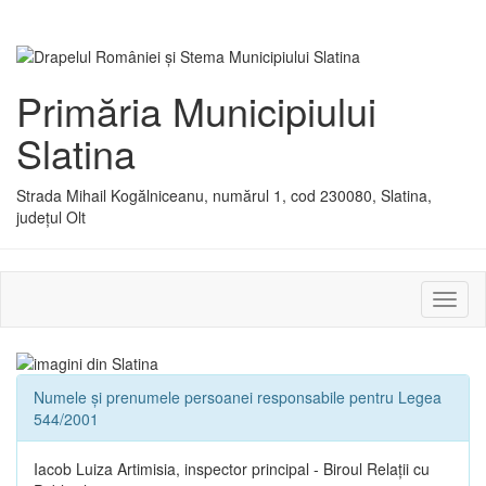
Primăria Municipiului
Slatina
Strada Mihail Kogălniceanu, numărul 1, cod 230080, Slatina,
județul Olt
Activ
sau
dezac
meniu
Numele și prenumele persoanei responsabile pentru Legea
544/2001
Iacob Luiza Artimisia, inspector principal - Biroul Relații cu