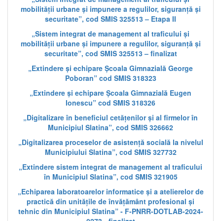
mobilității urbane și impunere a regulilor, siguranță și
securitate”, cod SMIS 325513 – Etapa II
„Sistem integrat de management al traficului și
mobilității urbane și impunere a regulilor, siguranță și
securitate”, cod SMIS 325513 – finalizat
„Extindere și echipare Școala Gimnazială George
Poboran” cod SMIS 318323
„Extindere și echipare Școala Gimnazială Eugen
Ionescu” cod SMIS 318326
„Digitalizare în beneficiul cetățenilor și al firmelor în
Municipiul Slatina”, cod SMIS 326662
„Digitalizarea proceselor de asistență socială la nivelul
Municipiului Slatina”, cod SMIS 327732
„Extindere sistem integrat de management al traficului
în Municipiul Slatina”, cod SMIS 321905
„Echiparea laboratoarelor informatice și a atelierelor de
practică din unitățile de învățământ profesional și
tehnic din Municipiul Slatina” - F-PNRR-DOTLAB-2024-
0273 - finalizat