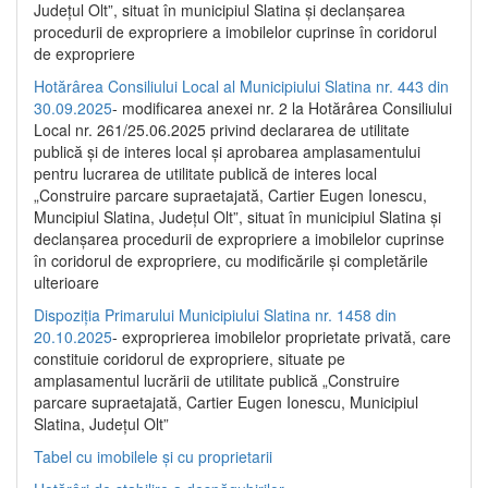
Județul Olt”, situat în municipiul Slatina și declanșarea
procedurii de expropriere a imobilelor cuprinse în coridorul
de expropriere
Hotărârea Consiliului Local al Municipiului Slatina nr. 443 din
30.09.2025
- modificarea anexei nr. 2 la Hotărârea Consiliului
Local nr. 261/25.06.2025 privind declararea de utilitate
publică şi de interes local şi aprobarea amplasamentului
pentru lucrarea de utilitate publică de interes local
„Construire parcare supraetajată, Cartier Eugen Ionescu,
Muncipiul Slatina, Judeţul Olt”, situat în municipiul Slatina şi
declanşarea procedurii de expropriere a imobilelor cuprinse
în coridorul de expropriere, cu modificările şi completările
ulterioare
Dispoziția Primarului Municipiului Slatina nr. 1458 din
20.10.2025
- exproprierea imobilelor proprietate privată, care
constituie coridorul de expropriere, situate pe
amplasamentul lucrării de utilitate publică „Construire
parcare supraetajată, Cartier Eugen Ionescu, Municipiul
Slatina, Județul Olt”
Tabel cu imobilele și cu proprietarii