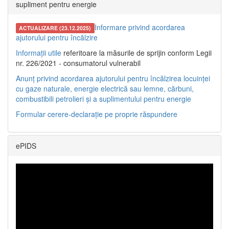
supliment pentru energie
Informare privind acordarea
ACTUALIZARE (23.12.2025)
ajutorului pentru încălzire
Informații utile
referitoare la măsurile de sprijin conform Legii
nr. 226/2021 - consumatorul vulnerabil
Anunț privind acordarea ajutorului pentru încălzirea locuinței
cu gaze naturale, energie electrică sau lemne, cărbuni,
combustibili petrolieri și a suplimentului pentru energie
Formular cerere-declarație pe proprie răspundere
ePIDS