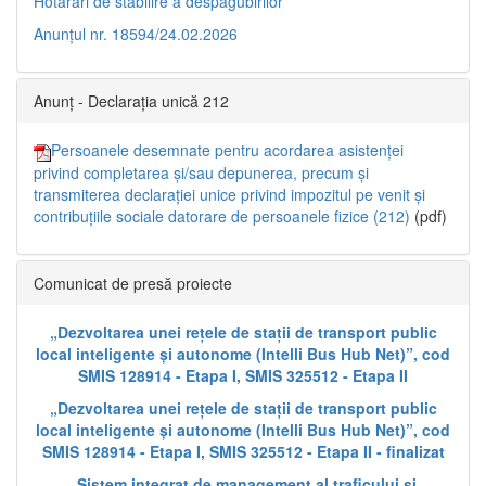
Hotărâri de stabilire a despăgubirilor
Anunțul nr. 18594/24.02.2026
Anunț - Declarația unică 212
Persoanele desemnate pentru acordarea asistenței
privind completarea și/sau depunerea, precum și
transmiterea declarației unice privind impozitul pe venit și
contribuțiile sociale datorare de persoanele fizice (212)
(pdf)
Comunicat de presă proiecte
„Dezvoltarea unei rețele de stații de transport public
local inteligente și autonome (Intelli Bus Hub Net)”, cod
SMIS 128914 - Etapa I, SMIS 325512 - Etapa II
„Dezvoltarea unei rețele de stații de transport public
local inteligente și autonome (Intelli Bus Hub Net)”, cod
SMIS 128914 - Etapa I, SMIS 325512 - Etapa II - finalizat
„Sistem integrat de management al traficului și