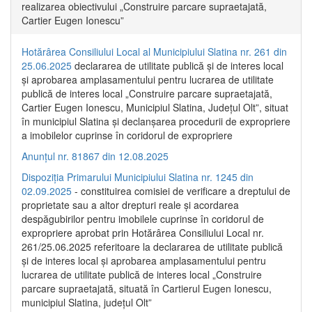
realizarea obiectivului „Construire parcare supraetajată,
Cartier Eugen Ionescu”
Hotărârea Consiliului Local al Municipiului Slatina nr. 261 din
25.06.2025
declararea de utilitate publică și de interes local
și aprobarea amplasamentului pentru lucrarea de utilitate
publică de interes local „Construire parcare supraetajată,
Cartier Eugen Ionescu, Municipiul Slatina, Județul Olt”, situat
în municipiul Slatina și declanșarea procedurii de expropriere
a imobilelor cuprinse în coridorul de expropriere
Anunțul nr. 81867 din 12.08.2025
Dispoziția Primarului Municipiului Slatina nr. 1245 din
02.09.2025
- constituirea comisiei de verificare a dreptului de
proprietate sau a altor drepturi reale și acordarea
despăgubirilor pentru imobilele cuprinse în coridorul de
expropriere aprobat prin Hotărârea Consiliului Local nr.
261/25.06.2025 referitoare la declararea de utilitate publică
și de interes local și aprobarea amplasamentului pentru
lucrarea de utilitate publică de interes local „Construire
parcare supraetajată, situată în Cartierul Eugen Ionescu,
municipiul Slatina, județul Olt”