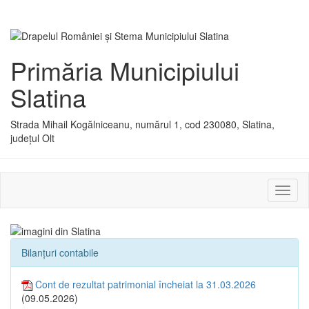
Primăria Municipiului
Slatina
Strada Mihail Kogălniceanu, numărul 1, cod 230080, Slatina,
județul Olt
Activ
sau
dezac
meniu
Bilanțuri contabile
Cont de rezultat patrimonial încheiat la 31.03.2026
(09.05.2026)