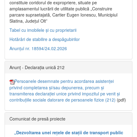
constituie coridorul de expropriere, situate pe
amplasamentul lucrării de utilitate publică „Construire
parcare supraetajată, Cartier Eugen Ionescu, Municipiul
Slatina, Județul Olt”
Tabel cu imobilele și cu proprietarii
Hotărâri de stabilire a despăgubirilor
Anunțul nr. 18594/24.02.2026
Anunț - Declarația unică 212
Persoanele desemnate pentru acordarea asistenței
privind completarea și/sau depunerea, precum și
transmiterea declarației unice privind impozitul pe venit și
contribuțiile sociale datorare de persoanele fizice (212)
(pdf)
Comunicat de presă proiecte
„Dezvoltarea unei rețele de stații de transport public