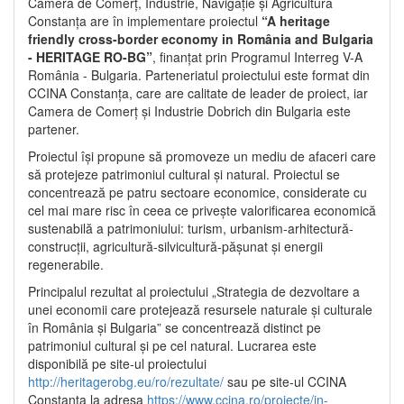
Camera de Comerț, Industrie, Navigație și Agricultură
Constanța are în implementare proiectul
“A heritage
friendly cross-border economy in România and Bulgaria
- HERITAGE RO-BG”
, finanțat prin Programul Interreg V-A
România - Bulgaria. Parteneriatul proiectului este format din
CCINA Constanța, care are calitate de leader de proiect, iar
Camera de Comerț și Industrie Dobrich din Bulgaria este
partener.
Proiectul își propune să promoveze un mediu de afaceri care
să protejeze patrimoniul cultural și natural. Proiectul se
concentrează pe patru sectoare economice, considerate cu
cel mai mare risc în ceea ce privește valorificarea economică
sustenabilă a patrimoniului: turism, urbanism-arhitectură-
construcții, agricultură-silvicultură-pășunat și energii
regenerabile.
Principalul rezultat al proiectului „Strategia de dezvoltare a
unei economii care protejează resursele naturale și culturale
în România și Bulgaria” se concentrează distinct pe
patrimoniul cultural și pe cel natural. Lucrarea este
disponibilă pe site-ul proiectului
http://heritagerobg.eu/ro/rezultate/
sau pe site-ul CCINA
Constanța la adresa
https://www.ccina.ro/proiecte/in-