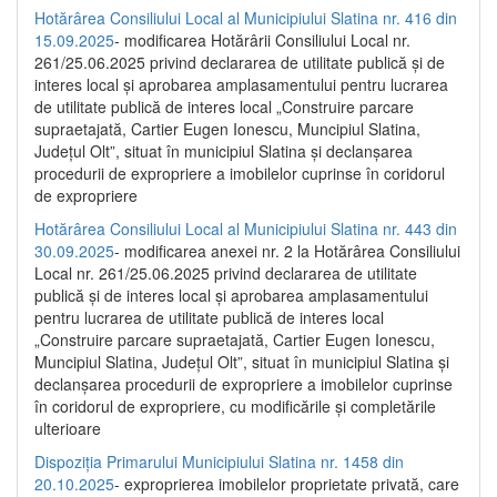
Hotărârea Consiliului Local al Municipiului Slatina nr. 416 din
15.09.2025
- modificarea Hotărârii Consiliului Local nr.
261/25.06.2025 privind declararea de utilitate publică și de
interes local și aprobarea amplasamentului pentru lucrarea
de utilitate publică de interes local „Construire parcare
supraetajată, Cartier Eugen Ionescu, Muncipiul Slatina,
Județul Olt”, situat în municipiul Slatina și declanșarea
procedurii de expropriere a imobilelor cuprinse în coridorul
de expropriere
Hotărârea Consiliului Local al Municipiului Slatina nr. 443 din
30.09.2025
- modificarea anexei nr. 2 la Hotărârea Consiliului
Local nr. 261/25.06.2025 privind declararea de utilitate
publică şi de interes local şi aprobarea amplasamentului
pentru lucrarea de utilitate publică de interes local
„Construire parcare supraetajată, Cartier Eugen Ionescu,
Muncipiul Slatina, Judeţul Olt”, situat în municipiul Slatina şi
declanşarea procedurii de expropriere a imobilelor cuprinse
în coridorul de expropriere, cu modificările şi completările
ulterioare
Dispoziția Primarului Municipiului Slatina nr. 1458 din
20.10.2025
- exproprierea imobilelor proprietate privată, care