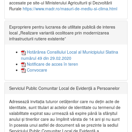
accesate pe site-ul Ministerului Agriculturii și Dezvoltării
Rurale
https://www.madr.ro/masuri-de-mediu-si-clima.html
Expropriere pentru lucrarea de utilitate publică de interes
local „Realizare variantă ocolitoare prin modernizarea
infrastructurii rutiere existente”
Hotărârea Consiliului Local al Municipiului Slatina
numărul 49 din 29.02.2020
Notificare de acces în teren
Convocare
Serviciul Public Comunitar Local de Evidență a Persoanelor
Adresează invitația tuturor cetățenilor care nu dețin acte de
identitate, sunt titulari ai actelor de identitate cu termenul de
valabilitate expirat sau urmează să expire până la sfârșitul
anului și tinerilor care au împlinit vârsta de 14 ani și nu sunt
în posesia unui astfel de document să se prezinte la sediul
Serviciului Public Comunitar Local de Evidență a