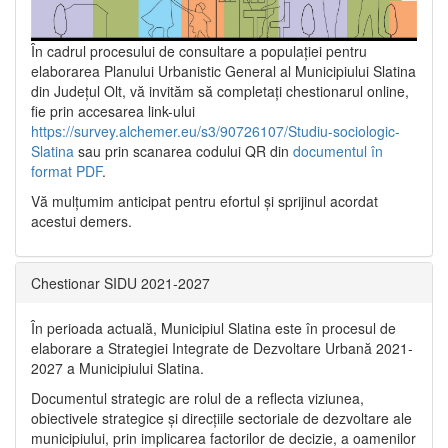
În cadrul procesului de consultare a populaţiei pentru
elaborarea Planului Urbanistic General al Municipiului Slatina
din Județul Olt, vă invităm să completați chestionarul online,
fie prin accesarea link-ului
https://survey.alchemer.eu/s3/90726107/Studiu-sociologic-
Slatina
sau prin scanarea codului QR din
documentul în
format PDF
.
Vă mulţumim anticipat pentru efortul şi sprijinul acordat
acestui demers.
Chestionar SIDU 2021-2027
În perioada actuală, Municipiul Slatina este în procesul de
elaborare a Strategiei Integrate de Dezvoltare Urbană 2021‐
2027 a Municipiului Slatina.
Documentul strategic are rolul de a reflecta viziunea,
obiectivele strategice și direcțiile sectoriale de dezvoltare ale
municipiului, prin implicarea factorilor de decizie, a oamenilor