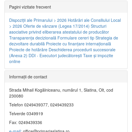
Pagini vizitate frecvent
Dispoziţii ale Primarului > 2026
Hotărâri ale Consiliului Local
> 2026
Oferte de vânzare (Legea 17/2014)
Structuri
asociative privind eliberarea atestatului de producător
Transparenţa decizională
Formulare cereri tip
Strategia de
dezvoltare durabilă
Proiecte cu finanţare internaţională
Proiecte de hotărâre
Deschiderea procedurii succesorale
(Anexa 2)
DDI - Executori judecătorești
Taxe şi impozite
online
Informaţii de contact
Strada Mihail Kogălniceanu, numărul 1, Slatina, Olt, cod
230080
Telefon 0249439377, 0249439233
Telverde 0349919
Fax: 0249439336
e-mail:
office@primariaslatina.ro