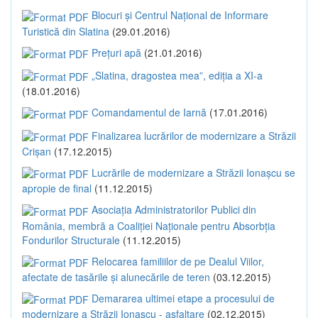
Blocuri și Centrul Național de Informare
Turistică din Slatina
(29.01.2016)
Prețuri apă
(21.01.2016)
„Slatina, dragostea mea”, ediția a XI-a
(18.01.2016)
Comandamentul de Iarnă
(17.01.2016)
Finalizarea lucrărilor de modernizare a Străzii
Crișan
(17.12.2015)
Lucrările de modernizare a Străzii Ionașcu se
apropie de final
(11.12.2015)
Asociația Administratorilor Publici din
România, membră a Coaliției Naționale pentru Absorbția
Fondurilor Structurale
(11.12.2015)
Relocarea familiilor de pe Dealul Viilor,
afectate de tasările și alunecările de teren
(03.12.2015)
Demararea ultimei etape a procesului de
modernizare a Străzii Ionașcu - asfaltare
(02.12.2015)