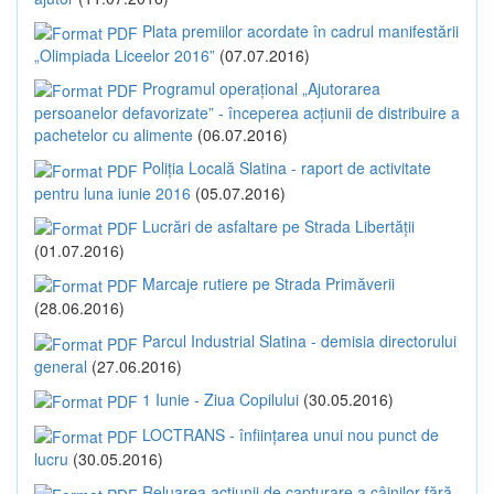
Plata premiilor acordate în cadrul manifestării
„Olimpiada Liceelor 2016”
(07.07.2016)
Programul operațional „Ajutorarea
persoanelor defavorizate” - începerea acțiunii de distribuire a
pachetelor cu alimente
(06.07.2016)
Poliția Locală Slatina - raport de activitate
pentru luna iunie 2016
(05.07.2016)
Lucrări de asfaltare pe Strada Libertății
(01.07.2016)
Marcaje rutiere pe Strada Primăverii
(28.06.2016)
Parcul Industrial Slatina - demisia directorului
general
(27.06.2016)
1 Iunie - Ziua Copilului
(30.05.2016)
LOCTRANS - înființarea unui nou punct de
lucru
(30.05.2016)
Reluarea acțiunii de capturare a câinilor fără