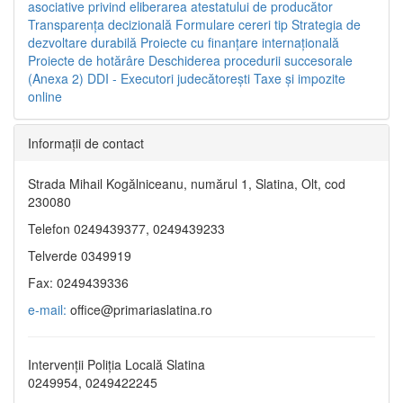
asociative privind eliberarea atestatului de producător
Transparenţa decizională
Formulare cereri tip
Strategia de
dezvoltare durabilă
Proiecte cu finanţare internaţională
Proiecte de hotărâre
Deschiderea procedurii succesorale
(Anexa 2)
DDI - Executori judecătorești
Taxe şi impozite
online
Informaţii de contact
Strada Mihail Kogălniceanu, numărul 1, Slatina, Olt, cod
230080
Telefon 0249439377, 0249439233
Telverde 0349919
Fax: 0249439336
e-mail:
office@primariaslatina.ro
Intervenții Poliția Locală Slatina
0249954, 0249422245