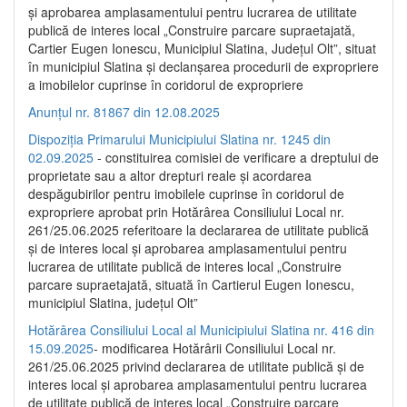
și aprobarea amplasamentului pentru lucrarea de utilitate
publică de interes local „Construire parcare supraetajată,
Cartier Eugen Ionescu, Municipiul Slatina, Județul Olt”, situat
în municipiul Slatina și declanșarea procedurii de expropriere
a imobilelor cuprinse în coridorul de expropriere
Anunțul nr. 81867 din 12.08.2025
Dispoziția Primarului Municipiului Slatina nr. 1245 din
02.09.2025
- constituirea comisiei de verificare a dreptului de
proprietate sau a altor drepturi reale și acordarea
despăgubirilor pentru imobilele cuprinse în coridorul de
expropriere aprobat prin Hotărârea Consiliului Local nr.
261/25.06.2025 referitoare la declararea de utilitate publică
și de interes local și aprobarea amplasamentului pentru
lucrarea de utilitate publică de interes local „Construire
parcare supraetajată, situată în Cartierul Eugen Ionescu,
municipiul Slatina, județul Olt”
Hotărârea Consiliului Local al Municipiului Slatina nr. 416 din
15.09.2025
- modificarea Hotărârii Consiliului Local nr.
261/25.06.2025 privind declararea de utilitate publică și de
interes local și aprobarea amplasamentului pentru lucrarea
de utilitate publică de interes local „Construire parcare