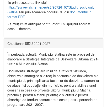
fie prin accesarea link-ului
https://survey.alchemer.eu/s3/90726107/Studiu-sociologic-
Slatina
sau prin scanarea codului QR din
documentul în
format PDF
.
Vă mulţumim anticipat pentru efortul şi sprijinul acordat
acestui demers.
Chestionar SIDU 2021-2027
În perioada actuală, Municipiul Slatina este în procesul de
elaborare a Strategiei Integrate de Dezvoltare Urbană 2021‐
2027 a Municipiului Slatina.
Documentul strategic are rolul de a reflecta viziunea,
obiectivele strategice și direcțiile sectoriale de dezvoltare ale
municipiului, prin implicarea factorilor de decizie, a oamenilor
de afaceri și populației din municipiu, pentru stabilirea unui
consens în ceea ce privește viitorul municipiului Slatina,
precum și pentru a stabili prioritățile și criteriile pentru
absorbția de fonduri comunitare alocate pentru perioada de
programare 2021-2027.