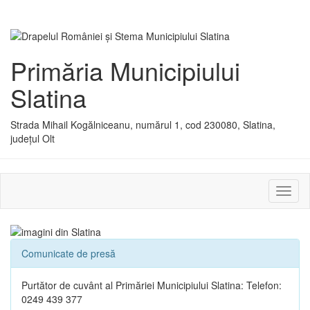
Primăria Municipiului
Slatina
Strada Mihail Kogălniceanu, numărul 1, cod 230080, Slatina,
județul Olt
Activ
sau
dezac
meniu
Comunicate de presă
Purtător de cuvânt al Primăriei Municipiului Slatina: Telefon:
0249 439 377