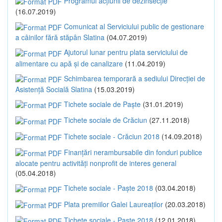
Programul acțiunii de dezinsecție
(16.07.2019)
Comunicat al Serviciului public de gestionare
a câinilor fără stăpân Slatina
(04.07.2019)
Ajutorul lunar pentru plata serviciului de
alimentare cu apă și de canalizare
(11.04.2019)
Schimbarea temporară a sediului Direcției de
Asistență Socială Slatina
(15.03.2019)
Tichete sociale de Paște
(31.01.2019)
Tichete sociale de Crăciun
(27.11.2018)
Tichete sociale - Crăciun 2018
(14.09.2018)
Finanțări nerambursabile din fonduri publice
alocate pentru activități nonprofit de interes general
(05.04.2018)
Tichete sociale - Paște 2018
(03.04.2018)
Plata premiilor Galei Laureaților
(20.03.2018)
Tichete sociale - Paște 2018
(12.01.2018)