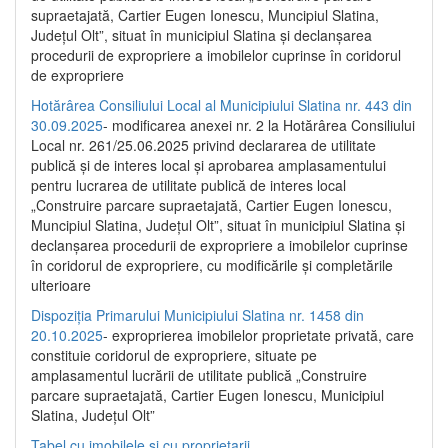
supraetajată, Cartier Eugen Ionescu, Muncipiul Slatina,
Județul Olt”, situat în municipiul Slatina și declanșarea
procedurii de expropriere a imobilelor cuprinse în coridorul
de expropriere
Hotărârea Consiliului Local al Municipiului Slatina nr. 443 din
30.09.2025
- modificarea anexei nr. 2 la Hotărârea Consiliului
Local nr. 261/25.06.2025 privind declararea de utilitate
publică şi de interes local şi aprobarea amplasamentului
pentru lucrarea de utilitate publică de interes local
„Construire parcare supraetajată, Cartier Eugen Ionescu,
Muncipiul Slatina, Judeţul Olt”, situat în municipiul Slatina şi
declanşarea procedurii de expropriere a imobilelor cuprinse
în coridorul de expropriere, cu modificările şi completările
ulterioare
Dispoziția Primarului Municipiului Slatina nr. 1458 din
20.10.2025
- exproprierea imobilelor proprietate privată, care
constituie coridorul de expropriere, situate pe
amplasamentul lucrării de utilitate publică „Construire
parcare supraetajată, Cartier Eugen Ionescu, Municipiul
Slatina, Județul Olt”
Tabel cu imobilele și cu proprietarii