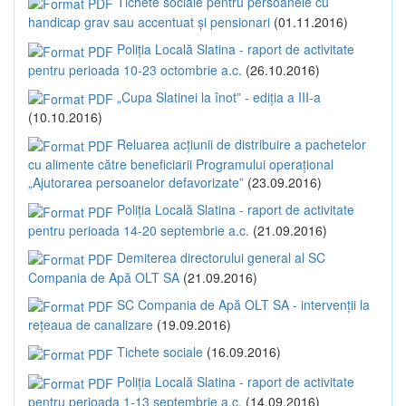
Tichete sociale pentru persoanele cu
handicap grav sau accentuat și pensionari
(01.11.2016)
Poliția Locală Slatina - raport de activitate
pentru perioada 10-23 octombrie a.c.
(26.10.2016)
„Cupa Slatinei la înot” - ediția a III-a
(10.10.2016)
Reluarea acțiunii de distribuire a pachetelor
cu alimente către beneficiarii Programului operațional
„Ajutorarea persoanelor defavorizate”
(23.09.2016)
Poliția Locală Slatina - raport de activitate
pentru perioada 14-20 septembrie a.c.
(21.09.2016)
Demiterea directorului general al SC
Compania de Apă OLT SA
(21.09.2016)
SC Compania de Apă OLT SA - intervenții la
rețeaua de canalizare
(19.09.2016)
Tichete sociale
(16.09.2016)
Poliția Locală Slatina - raport de activitate
pentru perioada 1-13 septembrie a.c.
(14.09.2016)