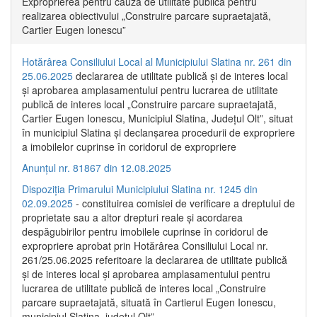
Exproprierea pentru cauză de utilitate publică pentru
realizarea obiectivului „Construire parcare supraetajată,
Cartier Eugen Ionescu”
Hotărârea Consiliului Local al Municipiului Slatina nr. 261 din
25.06.2025
declararea de utilitate publică și de interes local
și aprobarea amplasamentului pentru lucrarea de utilitate
publică de interes local „Construire parcare supraetajată,
Cartier Eugen Ionescu, Municipiul Slatina, Județul Olt”, situat
în municipiul Slatina și declanșarea procedurii de expropriere
a imobilelor cuprinse în coridorul de expropriere
Anunțul nr. 81867 din 12.08.2025
Dispoziția Primarului Municipiului Slatina nr. 1245 din
02.09.2025
- constituirea comisiei de verificare a dreptului de
proprietate sau a altor drepturi reale și acordarea
despăgubirilor pentru imobilele cuprinse în coridorul de
expropriere aprobat prin Hotărârea Consiliului Local nr.
261/25.06.2025 referitoare la declararea de utilitate publică
și de interes local și aprobarea amplasamentului pentru
lucrarea de utilitate publică de interes local „Construire
parcare supraetajată, situată în Cartierul Eugen Ionescu,
municipiul Slatina, județul Olt”