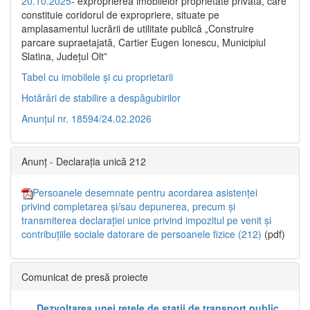
20.10.2025
- exproprierea imobilelor proprietate privată, care
constituie coridorul de expropriere, situate pe
amplasamentul lucrării de utilitate publică „Construire
parcare supraetajată, Cartier Eugen Ionescu, Municipiul
Slatina, Județul Olt”
Tabel cu imobilele și cu proprietarii
Hotărâri de stabilire a despăgubirilor
Anunțul nr. 18594/24.02.2026
Anunț - Declarația unică 212
Persoanele desemnate pentru acordarea asistenței
privind completarea și/sau depunerea, precum și
transmiterea declarației unice privind impozitul pe venit și
contribuțiile sociale datorare de persoanele fizice (212)
(pdf)
Comunicat de presă proiecte
„Dezvoltarea unei rețele de stații de transport public