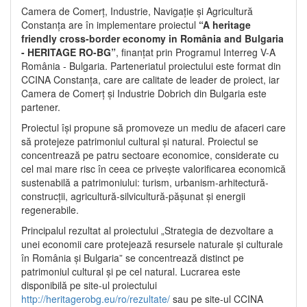
Camera de Comerț, Industrie, Navigație și Agricultură
Constanța are în implementare proiectul
“A heritage
friendly cross-border economy in România and Bulgaria
- HERITAGE RO-BG”
, finanțat prin Programul Interreg V-A
România - Bulgaria. Parteneriatul proiectului este format din
CCINA Constanța, care are calitate de leader de proiect, iar
Camera de Comerț și Industrie Dobrich din Bulgaria este
partener.
Proiectul își propune să promoveze un mediu de afaceri care
să protejeze patrimoniul cultural și natural. Proiectul se
concentrează pe patru sectoare economice, considerate cu
cel mai mare risc în ceea ce privește valorificarea economică
sustenabilă a patrimoniului: turism, urbanism-arhitectură-
construcții, agricultură-silvicultură-pășunat și energii
regenerabile.
Principalul rezultat al proiectului „Strategia de dezvoltare a
unei economii care protejează resursele naturale și culturale
în România și Bulgaria” se concentrează distinct pe
patrimoniul cultural și pe cel natural. Lucrarea este
disponibilă pe site-ul proiectului
http://heritagerobg.eu/ro/rezultate/
sau pe site-ul CCINA