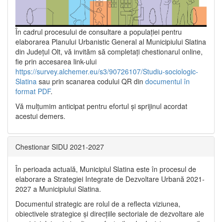
În cadrul procesului de consultare a populaţiei pentru
elaborarea Planului Urbanistic General al Municipiului Slatina
din Județul Olt, vă invităm să completați chestionarul online,
fie prin accesarea link-ului
https://survey.alchemer.eu/s3/90726107/Studiu-sociologic-
Slatina
sau prin scanarea codului QR din
documentul în
format PDF
.
Vă mulţumim anticipat pentru efortul şi sprijinul acordat
acestui demers.
Chestionar SIDU 2021-2027
În perioada actuală, Municipiul Slatina este în procesul de
elaborare a Strategiei Integrate de Dezvoltare Urbană 2021‐
2027 a Municipiului Slatina.
Documentul strategic are rolul de a reflecta viziunea,
obiectivele strategice și direcțiile sectoriale de dezvoltare ale