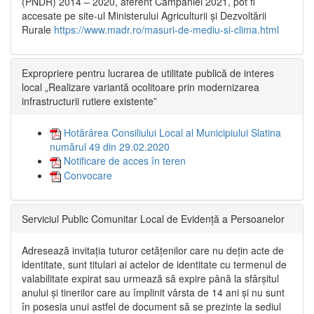
(PNDR) 2014 – 2020, aferent Campaniei 2021, pot fi
accesate pe site-ul Ministerului Agriculturii și Dezvoltării
Rurale
https://www.madr.ro/masuri-de-mediu-si-clima.html
Expropriere pentru lucrarea de utilitate publică de interes
local „Realizare variantă ocolitoare prin modernizarea
infrastructurii rutiere existente”
Hotărârea Consiliului Local al Municipiului Slatina
numărul 49 din 29.02.2020
Notificare de acces în teren
Convocare
Serviciul Public Comunitar Local de Evidență a Persoanelor
Adresează invitația tuturor cetățenilor care nu dețin acte de
identitate, sunt titulari ai actelor de identitate cu termenul de
valabilitate expirat sau urmează să expire până la sfârșitul
anului și tinerilor care au împlinit vârsta de 14 ani și nu sunt
în posesia unui astfel de document să se prezinte la sediul