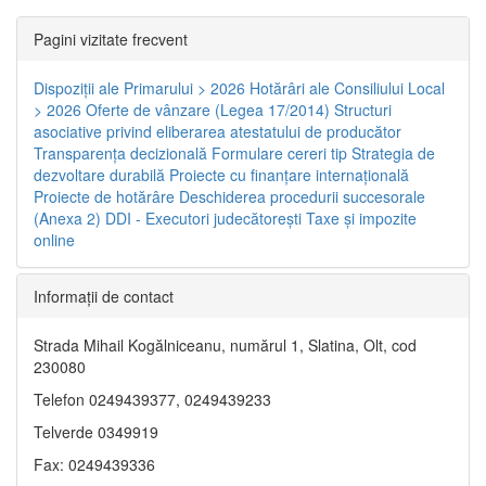
Pagini vizitate frecvent
Dispoziţii ale Primarului > 2026
Hotărâri ale Consiliului Local
> 2026
Oferte de vânzare (Legea 17/2014)
Structuri
asociative privind eliberarea atestatului de producător
Transparenţa decizională
Formulare cereri tip
Strategia de
dezvoltare durabilă
Proiecte cu finanţare internaţională
Proiecte de hotărâre
Deschiderea procedurii succesorale
(Anexa 2)
DDI - Executori judecătorești
Taxe şi impozite
online
Informaţii de contact
Strada Mihail Kogălniceanu, numărul 1, Slatina, Olt, cod
230080
Telefon 0249439377, 0249439233
Telverde 0349919
Fax: 0249439336