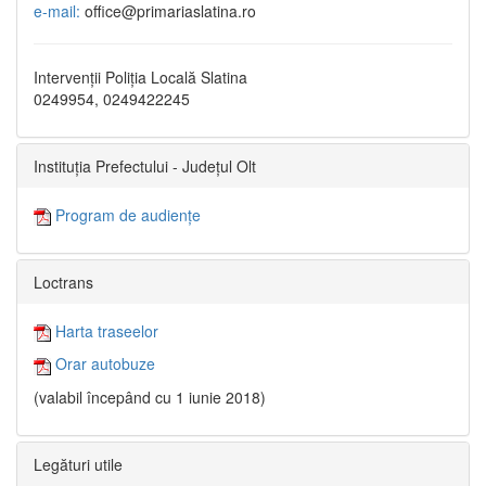
e-mail:
office@primariaslatina.ro
Intervenții Poliția Locală Slatina
0249954, 0249422245
Instituția Prefectului - Județul Olt
Program de audiențe
Loctrans
Harta traseelor
Orar autobuze
(valabil începând cu 1 iunie 2018)
Legături utile