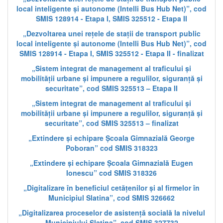
local inteligente și autonome (Intelli Bus Hub Net)”, cod
SMIS 128914 - Etapa I, SMIS 325512 - Etapa II
„Dezvoltarea unei rețele de stații de transport public
local inteligente și autonome (Intelli Bus Hub Net)”, cod
SMIS 128914 - Etapa I, SMIS 325512 - Etapa II - finalizat
„Sistem integrat de management al traficului și
mobilității urbane și impunere a regulilor, siguranță și
securitate”, cod SMIS 325513 – Etapa II
„Sistem integrat de management al traficului și
mobilității urbane și impunere a regulilor, siguranță și
securitate”, cod SMIS 325513 – finalizat
„Extindere și echipare Școala Gimnazială George
Poboran” cod SMIS 318323
„Extindere și echipare Școala Gimnazială Eugen
Ionescu” cod SMIS 318326
„Digitalizare în beneficiul cetățenilor și al firmelor în
Municipiul Slatina”, cod SMIS 326662
„Digitalizarea proceselor de asistență socială la nivelul
Municipiului Slatina”, cod SMIS 327732