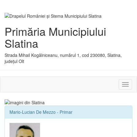
Primăria Municipiului
Slatina
Strada Mihail Kogălniceanu, numărul 1, cod 230080, Slatina,
județul Olt
Activ
sau
dezac
meniu
Mario-Lucian De Mezzo - Primar