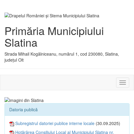
Primăria Municipiului
Slatina
Strada Mihail Kogălniceanu, numărul 1, cod 230080, Slatina,
județul Olt
Activ
sau
dezac
meniu
Datoria publică
Subregistrul datoriei publice interne locale
(30.09.2025)
Hotărârea Consiliului Local al Municipiului Slatina nr.