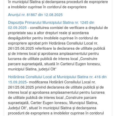
în municipiul Slatina și declanșarea procedurii de expropriere
a imobilelor cuprinse în coridorul de expropriere
Anunțul nr. 81867 din 12.08.2025
Dispoziția Primarului Municipiului Slatina nr. 1245 din
02.09.2025
- constituirea comisiei de verificare a dreptului de
proprietate sau a altor drepturi reale și acordarea
despăgubirilor pentru imobilele cuprinse în coridorul de
expropriere aprobat prin Hotărârea Consiliului Local nr.
261/25.06.2025 referitoare la declararea de utilitate publică
și de interes local și aprobarea amplasamentului pentru
lucrarea de utilitate publică de interes local „Construire
parcare supraetajată, situată în Cartierul Eugen Ionescu,
municipiul Slatina, județul Olt”
Hotărârea Consiliului Local al Municipiului Slatina nr. 416 din
15.09.2025
- modificarea Hotărârii Consiliului Local nr.
261/25.06.2025 privind declararea de utilitate publică și de
interes local și aprobarea amplasamentului pentru lucrarea
de utilitate publică de interes local „Construire parcare
supraetajată, Cartier Eugen Ionescu, Muncipiul Slatina,
Județul Olt”, situat în municipiul Slatina și declanșarea
procedurii de expropriere a imobilelor cuprinse în coridorul