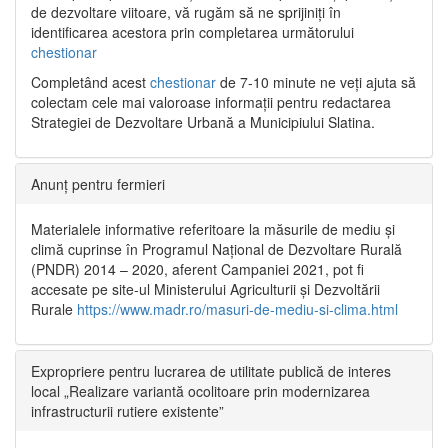
de dezvoltare viitoare, vă rugăm să ne sprijiniți în
identificarea acestora prin completarea următorului
chestionar
Completând acest
chestionar
de 7-10 minute ne veți ajuta să
colectam cele mai valoroase informații pentru redactarea
Strategiei de Dezvoltare Urbană a Municipiului Slatina.
Anunț pentru fermieri
Materialele informative referitoare la măsurile de mediu și
climă cuprinse în Programul Național de Dezvoltare Rurală
(PNDR) 2014 – 2020, aferent Campaniei 2021, pot fi
accesate pe site-ul Ministerului Agriculturii și Dezvoltării
Rurale
https://www.madr.ro/masuri-de-mediu-si-clima.html
Expropriere pentru lucrarea de utilitate publică de interes
local „Realizare variantă ocolitoare prin modernizarea
infrastructurii rutiere existente”