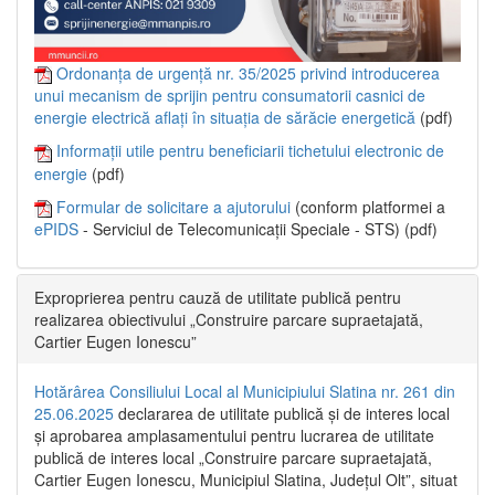
Ordonanța de urgență nr. 35/2025 privind introducerea
unui mecanism de sprijin pentru consumatorii casnici de
energie electrică aflați în situația de sărăcie energetică
(pdf)
Informații utile pentru beneficiarii tichetului electronic de
energie
(pdf)
Formular de solicitare a ajutorului
(conform platformei a
ePIDS
- Serviciul de Telecomunicații Speciale - STS) (pdf)
Exproprierea pentru cauză de utilitate publică pentru
realizarea obiectivului „Construire parcare supraetajată,
Cartier Eugen Ionescu”
Hotărârea Consiliului Local al Municipiului Slatina nr. 261 din
25.06.2025
declararea de utilitate publică și de interes local
și aprobarea amplasamentului pentru lucrarea de utilitate
publică de interes local „Construire parcare supraetajată,
Cartier Eugen Ionescu, Municipiul Slatina, Județul Olt”, situat