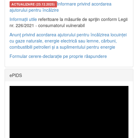
Informare privind acordarea
ACTUALIZARE (23.12.2025)
ajutorului pentru încălzire
Informații utile
referitoare la măsurile de sprijin conform Legii
nr. 226/2021 - consumatorul vulnerabil
Anunț privind acordarea ajutorului pentru încălzirea locuinței
cu gaze naturale, energie electrică sau lemne, cărbuni,
combustibili petrolieri și a suplimentului pentru energie
Formular cerere-declarație pe proprie răspundere
ePIDS