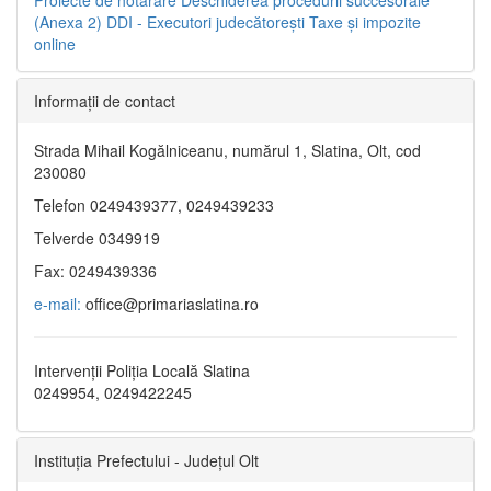
(Anexa 2)
DDI - Executori judecătorești
Taxe şi impozite
online
Informaţii de contact
Strada Mihail Kogălniceanu, numărul 1, Slatina, Olt, cod
230080
Telefon 0249439377, 0249439233
Telverde 0349919
Fax: 0249439336
e-mail:
office@primariaslatina.ro
Intervenții Poliția Locală Slatina
0249954, 0249422245
Instituția Prefectului - Județul Olt