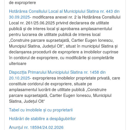
de expropriere
Hotărârea Consiliului Local al Municipiului Slatina nr. 443 din
30.09.2025
- modificarea anexei nr. 2 la Hotărârea Consiliului
Local nr. 261/25.06.2025 privind declararea de utilitate
publică şi de interes local şi aprobarea amplasamentului
pentru lucrarea de utilitate publică de interes local
„Construire parcare supraetajată, Cartier Eugen Ionescu,
Muncipiul Slatina, Judeţul Olt”, situat în municipiul Slatina şi
declanşarea procedurii de expropriere a imobilelor cuprinse
în coridorul de expropriere, cu modificările şi completările
ulterioare
Dispoziția Primarului Municipiului Slatina nr. 1458 din
20.10.2025
- exproprierea imobilelor proprietate privată, care
constituie coridorul de expropriere, situate pe
amplasamentul lucrării de utilitate publică „Construire
parcare supraetajată, Cartier Eugen Ionescu, Municipiul
Slatina, Județul Olt”
Tabel cu imobilele și cu proprietarii
Hotărâri de stabilire a despăgubirilor
Anunțul nr. 18594/24.02.2026