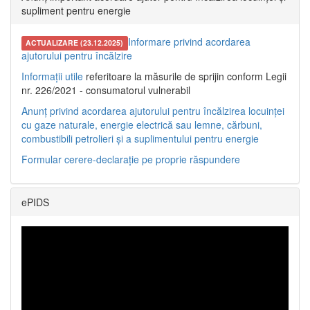
supliment pentru energie
Informare privind acordarea
ACTUALIZARE (23.12.2025)
ajutorului pentru încălzire
Informații utile
referitoare la măsurile de sprijin conform Legii
nr. 226/2021 - consumatorul vulnerabil
Anunț privind acordarea ajutorului pentru încălzirea locuinței
cu gaze naturale, energie electrică sau lemne, cărbuni,
combustibili petrolieri și a suplimentului pentru energie
Formular cerere-declarație pe proprie răspundere
ePIDS