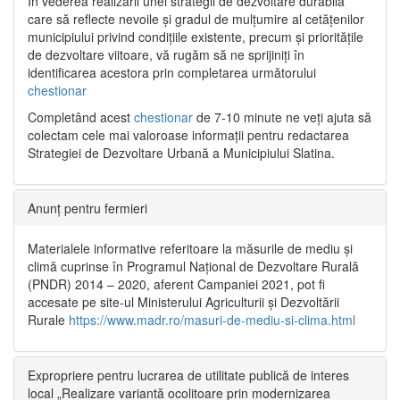
În vederea realizării unei strategii de dezvoltare durabilă
care să reflecte nevoile și gradul de mulțumire al cetățenilor
municipiului privind condițiile existente, precum și prioritățile
de dezvoltare viitoare, vă rugăm să ne sprijiniți în
identificarea acestora prin completarea următorului
chestionar
Completând acest
chestionar
de 7-10 minute ne veți ajuta să
colectam cele mai valoroase informații pentru redactarea
Strategiei de Dezvoltare Urbană a Municipiului Slatina.
Anunț pentru fermieri
Materialele informative referitoare la măsurile de mediu și
climă cuprinse în Programul Național de Dezvoltare Rurală
(PNDR) 2014 – 2020, aferent Campaniei 2021, pot fi
accesate pe site-ul Ministerului Agriculturii și Dezvoltării
Rurale
https://www.madr.ro/masuri-de-mediu-si-clima.html
Expropriere pentru lucrarea de utilitate publică de interes
local „Realizare variantă ocolitoare prin modernizarea