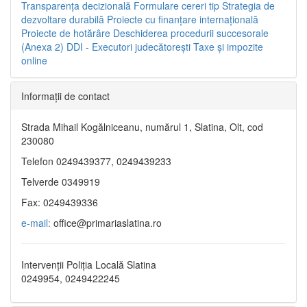
Transparenţa decizională
Formulare cereri tip
Strategia de
dezvoltare durabilă
Proiecte cu finanţare internaţională
Proiecte de hotărâre
Deschiderea procedurii succesorale
(Anexa 2)
DDI - Executori judecătorești
Taxe şi impozite
online
Informaţii de contact
Strada Mihail Kogălniceanu, numărul 1, Slatina, Olt, cod
230080
Telefon 0249439377, 0249439233
Telverde 0349919
Fax: 0249439336
e-mail:
office@primariaslatina.ro
Intervenții Poliția Locală Slatina
0249954, 0249422245