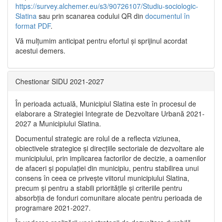
https://survey.alchemer.eu/s3/90726107/Studiu-sociologic-
Slatina
sau prin scanarea codului QR din
documentul în
format PDF
.
Vă mulţumim anticipat pentru efortul şi sprijinul acordat
acestui demers.
Chestionar SIDU 2021-2027
În perioada actuală, Municipiul Slatina este în procesul de
elaborare a Strategiei Integrate de Dezvoltare Urbană 2021‐
2027 a Municipiului Slatina.
Documentul strategic are rolul de a reflecta viziunea,
obiectivele strategice și direcțiile sectoriale de dezvoltare ale
municipiului, prin implicarea factorilor de decizie, a oamenilor
de afaceri și populației din municipiu, pentru stabilirea unui
consens în ceea ce privește viitorul municipiului Slatina,
precum și pentru a stabili prioritățile și criteriile pentru
absorbția de fonduri comunitare alocate pentru perioada de
programare 2021-2027.