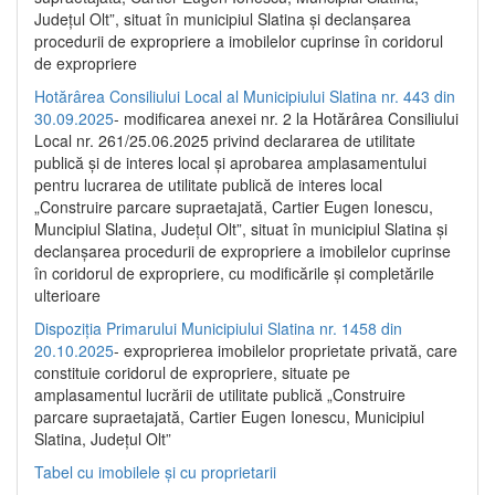
Județul Olt”, situat în municipiul Slatina și declanșarea
procedurii de expropriere a imobilelor cuprinse în coridorul
de expropriere
Hotărârea Consiliului Local al Municipiului Slatina nr. 443 din
30.09.2025
- modificarea anexei nr. 2 la Hotărârea Consiliului
Local nr. 261/25.06.2025 privind declararea de utilitate
publică şi de interes local şi aprobarea amplasamentului
pentru lucrarea de utilitate publică de interes local
„Construire parcare supraetajată, Cartier Eugen Ionescu,
Muncipiul Slatina, Judeţul Olt”, situat în municipiul Slatina şi
declanşarea procedurii de expropriere a imobilelor cuprinse
în coridorul de expropriere, cu modificările şi completările
ulterioare
Dispoziția Primarului Municipiului Slatina nr. 1458 din
20.10.2025
- exproprierea imobilelor proprietate privată, care
constituie coridorul de expropriere, situate pe
amplasamentul lucrării de utilitate publică „Construire
parcare supraetajată, Cartier Eugen Ionescu, Municipiul
Slatina, Județul Olt”
Tabel cu imobilele și cu proprietarii