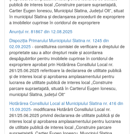
publică de interes local „Construire parcare supraetajată,
Cartier Eugen Ionescu, Municipiul Slatina, Județul Olt”, situat
în municipiul Slatina și declanșarea procedurii de expropriere
a imobilelor cuprinse în coridorul de expropriere
Anunțul nr. 81867 din 12.08.2025
Dispoziția Primarului Municipiului Slatina nr. 1245 din
02.09.2025
- constituirea comisiei de verificare a dreptului de
proprietate sau a altor drepturi reale și acordarea
despăgubirilor pentru imobilele cuprinse în coridorul de
expropriere aprobat prin Hotărârea Consiliului Local nr.
261/25.06.2025 referitoare la declararea de utilitate publică
și de interes local și aprobarea amplasamentului pentru
lucrarea de utilitate publică de interes local „Construire
parcare supraetajată, situată în Cartierul Eugen Ionescu,
municipiul Slatina, județul Olt”
Hotărârea Consiliului Local al Municipiului Slatina nr. 416 din
15.09.2025
- modificarea Hotărârii Consiliului Local nr.
261/25.06.2025 privind declararea de utilitate publică și de
interes local și aprobarea amplasamentului pentru lucrarea
de utilitate publică de interes local „Construire parcare
supraetajată, Cartier Eugen Ionescu, Muncipiul Slatina,