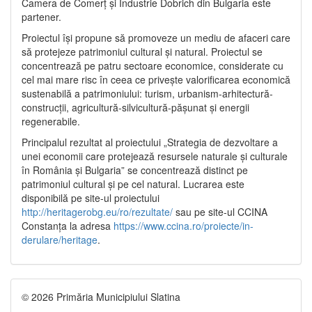
Camera de Comerț și Industrie Dobrich din Bulgaria este
partener.
Proiectul își propune să promoveze un mediu de afaceri care
să protejeze patrimoniul cultural și natural. Proiectul se
concentrează pe patru sectoare economice, considerate cu
cel mai mare risc în ceea ce privește valorificarea economică
sustenabilă a patrimoniului: turism, urbanism-arhitectură-
construcții, agricultură-silvicultură-pășunat și energii
regenerabile.
Principalul rezultat al proiectului „Strategia de dezvoltare a
unei economii care protejează resursele naturale și culturale
în România și Bulgaria” se concentrează distinct pe
patrimoniul cultural și pe cel natural. Lucrarea este
disponibilă pe site-ul proiectului
http://heritagerobg.eu/ro/rezultate/
sau pe site-ul CCINA
Constanța la adresa
https://www.ccina.ro/proiecte/in-
derulare/heritage
.
© 2026 Primăria Municipiului Slatina