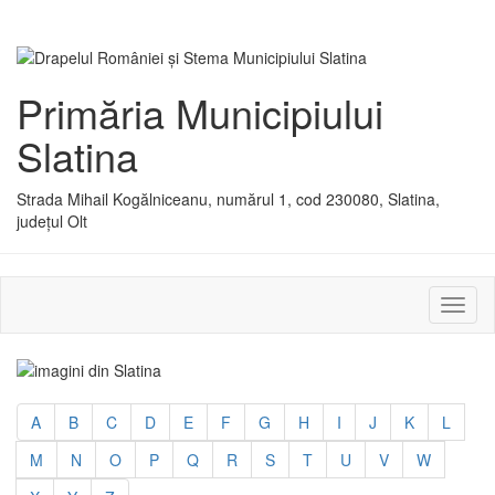
Primăria Municipiului
Slatina
Strada Mihail Kogălniceanu, numărul 1, cod 230080, Slatina,
județul Olt
Activ
sau
dezac
meniu
A
B
C
D
E
F
G
H
I
J
K
L
M
N
O
P
Q
R
S
T
U
V
W