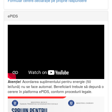
Formular cerere-declarație pe proprie răspundere
ePIDS
Atenție!
Acordarea suplimentului pentru energie (50
lei/lună) nu se face automat. Beneficiarii trebuie să depună o
cerere în platforma ePIDS, conform procedurii legale.