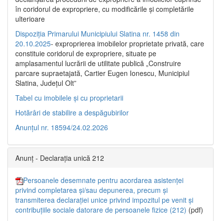
în coridorul de expropriere, cu modificările şi completările
ulterioare
Dispoziția Primarului Municipiului Slatina nr. 1458 din
20.10.2025
- exproprierea imobilelor proprietate privată, care
constituie coridorul de expropriere, situate pe
amplasamentul lucrării de utilitate publică „Construire
parcare supraetajată, Cartier Eugen Ionescu, Municipiul
Slatina, Județul Olt”
Tabel cu imobilele și cu proprietarii
Hotărâri de stabilire a despăgubirilor
Anunțul nr. 18594/24.02.2026
Anunț - Declarația unică 212
Persoanele desemnate pentru acordarea asistenței
privind completarea și/sau depunerea, precum și
transmiterea declarației unice privind impozitul pe venit și
contribuțiile sociale datorare de persoanele fizice (212)
(pdf)