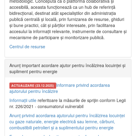
metodologic. Concepută ca o platformă colaborativă și
accesibilă, aceasta funcționează ca un hub de referință
bidirecțional, destinat atât specialiștilor din administrația
publică centrală și locală, prin furnizarea de resurse, ghiduri
și bune practici, cât și părților interesate, prin facilitarea
accesului la informații relevante, instrumente de consultare și
mecanisme de participare și monitorizare publică.
Centrul de resurse
Anunț important acordare ajutor pentru încălzirea locuinței și
supliment pentru energie
Informare privind acordarea
ACTUALIZARE (23.12.2025)
ajutorului pentru încălzire
Informații utile
referitoare la măsurile de sprijin conform Legii
nr. 226/2021 - consumatorul vulnerabil
Anunț privind acordarea ajutorului pentru încălzirea locuinței
cu gaze naturale, energie electrică sau lemne, cărbuni,
combustibili petrolieri și a suplimentului pentru energie