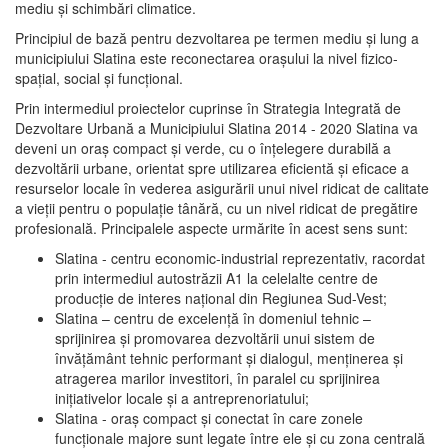
mediu şi schimbări climatice.
Principiul de bază pentru dezvoltarea pe termen mediu şi lung a
municipiului Slatina este reconectarea oraşului la nivel fizico-
spaţial, social şi funcţional.
Prin intermediul proiectelor cuprinse în Strategia Integrată de
Dezvoltare Urbană a Municipiului Slatina 2014 - 2020 Slatina va
deveni un oraş compact şi verde, cu o înţelegere durabilă a
dezvoltării urbane, orientat spre utilizarea eficientă şi eficace a
resurselor locale în vederea asigurării unui nivel ridicat de calitate
a vieţii pentru o populaţie tânără, cu un nivel ridicat de pregătire
profesională. Principalele aspecte urmărite în acest sens sunt:
Slatina - centru economic-industrial reprezentativ, racordat
prin intermediul autostrăzii A1 la celelalte centre de
producţie de interes naţional din Regiunea Sud-Vest;
Slatina – centru de excelenţă în domeniul tehnic –
sprijinirea şi promovarea dezvoltării unui sistem de
învăţământ tehnic performant şi dialogul, menţinerea şi
atragerea marilor investitori, în paralel cu sprijinirea
iniţiativelor locale şi a antreprenoriatului;
Slatina - oraş compact şi conectat în care zonele
funcţionale majore sunt legate între ele şi cu zona centrală