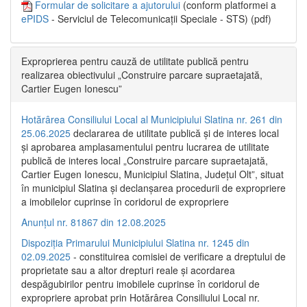
Formular de solicitare a ajutorului
(conform platformei a
ePIDS
- Serviciul de Telecomunicații Speciale - STS) (pdf)
Exproprierea pentru cauză de utilitate publică pentru
realizarea obiectivului „Construire parcare supraetajată,
Cartier Eugen Ionescu”
Hotărârea Consiliului Local al Municipiului Slatina nr. 261 din
25.06.2025
declararea de utilitate publică și de interes local
și aprobarea amplasamentului pentru lucrarea de utilitate
publică de interes local „Construire parcare supraetajată,
Cartier Eugen Ionescu, Municipiul Slatina, Județul Olt”, situat
în municipiul Slatina și declanșarea procedurii de expropriere
a imobilelor cuprinse în coridorul de expropriere
Anunțul nr. 81867 din 12.08.2025
Dispoziția Primarului Municipiului Slatina nr. 1245 din
02.09.2025
- constituirea comisiei de verificare a dreptului de
proprietate sau a altor drepturi reale și acordarea
despăgubirilor pentru imobilele cuprinse în coridorul de
expropriere aprobat prin Hotărârea Consiliului Local nr.