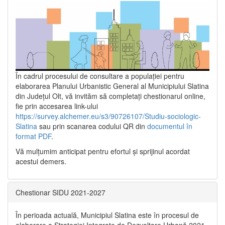
În cadrul procesului de consultare a populaţiei pentru
elaborarea Planului Urbanistic General al Municipiului Slatina
din Județul Olt, vă invităm să completați chestionarul online,
fie prin accesarea link-ului
https://survey.alchemer.eu/s3/90726107/Studiu-sociologic-
Slatina
sau prin scanarea codului QR din
documentul în
format PDF
.
Vă mulţumim anticipat pentru efortul şi sprijinul acordat
acestui demers.
Chestionar SIDU 2021-2027
În perioada actuală, Municipiul Slatina este în procesul de
elaborare a Strategiei Integrate de Dezvoltare Urbană 2021‐