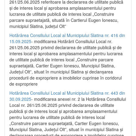
261/25.06.2025 referitoare la declararea de utilitate publică
și de interes local și aprobarea amplasamentului pentru
lucrarea de utilitate publică de interes local „Construire
parcare supraetajată, situată în Cartierul Eugen Ionescu,
municipiul Slatina, județul Olt”
Hotărârea Consiliului Local al Municipiului Slatina nr. 416 din
15.09.2025
- modificarea Hotărârii Consiliului Local nr.
261/25.06.2025 privind declararea de utilitate publică și de
interes local și aprobarea amplasamentului pentru lucrarea
de utilitate publică de interes local „Construire parcare
supraetajată, Cartier Eugen Ionescu, Muncipiul Slatina,
Județul Olt”, situat în municipiul Slatina și declanșarea
procedurii de expropriere a imobilelor cuprinse în coridorul
de expropriere
Hotărârea Consiliului Local al Municipiului Slatina nr. 443 din
30.09.2025
- modificarea anexei nr. 2 la Hotărârea Consiliului
Local nr. 261/25.06.2025 privind declararea de utilitate
publică şi de interes local şi aprobarea amplasamentului
pentru lucrarea de utilitate publică de interes local
„Construire parcare supraetajată, Cartier Eugen Ionescu,
Muncipiul Slatina, Judeţul Olt”, situat în municipiul Slatina şi
declanşarea procedurii de expropriere a imobilelor cuprinse