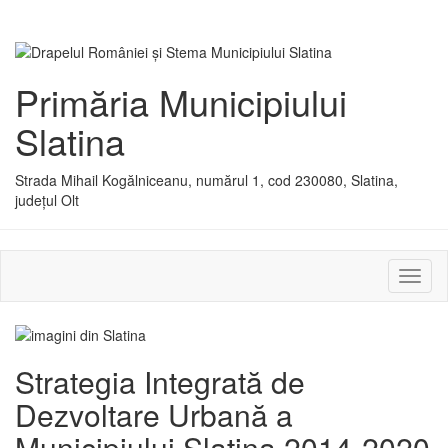
Primăria Municipiului
Slatina
Strada Mihail Kogălniceanu, numărul 1, cod 230080, Slatina,
județul Olt
Activ
sau
dezac
meniu
Strategia Integrată de
Dezvoltare Urbană a
Municipiului Slatina 2014-2020