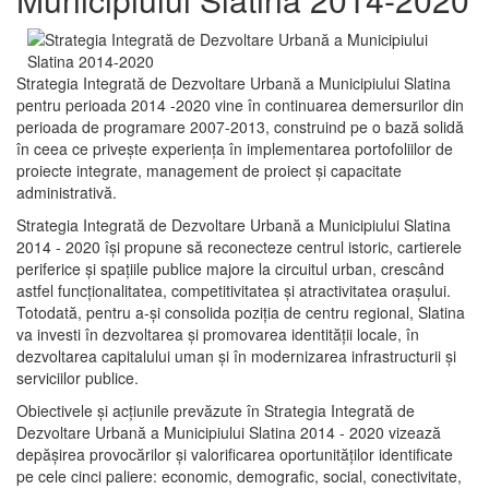
Strategia Integrată de Dezvoltare Urbană a Municipiului Slatina
pentru perioada 2014 -2020 vine în continuarea demersurilor din
perioada de programare 2007-2013, construind pe o bază solidă
în ceea ce priveşte experienţa în implementarea portofoliilor de
proiecte integrate, management de proiect și capacitate
administrativă.
Strategia Integrată de Dezvoltare Urbană a Municipiului Slatina
2014 - 2020 își propune să reconecteze centrul istoric, cartierele
periferice şi spaţiile publice majore la circuitul urban, crescând
astfel funcţionalitatea, competitivitatea şi atractivitatea oraşului.
Totodată, pentru a-şi consolida poziţia de centru regional, Slatina
va investi în dezvoltarea şi promovarea identităţii locale, în
dezvoltarea capitalului uman şi în modernizarea infrastructurii şi
serviciilor publice.
Obiectivele şi acţiunile prevăzute în Strategia Integrată de
Dezvoltare Urbană a Municipiului Slatina 2014 - 2020 vizează
depășirea provocărilor şi valorificarea oportunităţilor identificate
pe cele cinci paliere: economic, demografic, social, conectivitate,