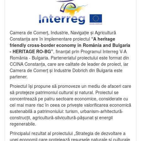
Camera de Comerț, Industrie, Navigație și Agricultură
Constanța are în implementare proiectul
“A heritage
friendly cross-border economy in România and Bulgaria
- HERITAGE RO-BG”
, finanțat prin Programul Interreg V-A
România - Bulgaria. Parteneriatul proiectului este format din
CCINA Constanța, care are calitate de leader de proiect, iar
Camera de Comerț și Industrie Dobrich din Bulgaria este
partener.
Proiectul își propune să promoveze un mediu de afaceri care
să protejeze patrimoniul cultural și natural. Proiectul se
concentrează pe patru sectoare economice, considerate cu
cel mai mare risc în ceea ce privește valorificarea economică
sustenabilă a patrimoniului: turism, urbanism-arhitectură-
construcții, agricultură-silvicultură-pășunat și energii
regenerabile.
Principalul rezultat al proiectului „Strategia de dezvoltare a
unei economii care protejează resursele naturale și culturale