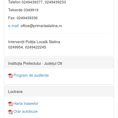
Telefon 0249439377, 0249439233
Telverde 0349919
Fax: 0249439336
e-mail:
office@primariaslatina.ro
Intervenții Poliția Locală Slatina
0249954, 0249422245
Instituția Prefectului - Județul Olt
Program de audiențe
Loctrans
Harta traseelor
Orar autobuze