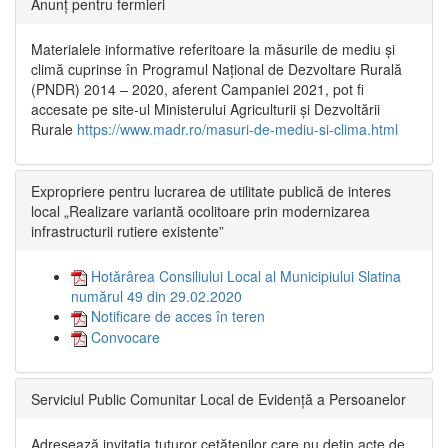
Anunț pentru fermieri
Materialele informative referitoare la măsurile de mediu și
climă cuprinse în Programul Național de Dezvoltare Rurală
(PNDR) 2014 – 2020, aferent Campaniei 2021, pot fi
accesate pe site-ul Ministerului Agriculturii și Dezvoltării
Rurale
https://www.madr.ro/masuri-de-mediu-si-clima.html
Expropriere pentru lucrarea de utilitate publică de interes
local „Realizare variantă ocolitoare prin modernizarea
infrastructurii rutiere existente”
Hotărârea Consiliului Local al Municipiului Slatina
numărul 49 din 29.02.2020
Notificare de acces în teren
Convocare
Serviciul Public Comunitar Local de Evidență a Persoanelor
Adresează invitația tuturor cetățenilor care nu dețin acte de