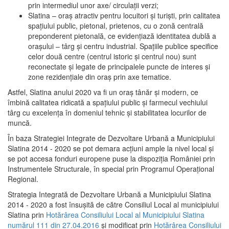
prin intermediul unor axe/ circulații verzi;
Slatina – oraş atractiv pentru locuitori şi turişti, prin calitatea
spaţiului public, pietonal, prietenos, cu o zonă centrală
preponderent pietonală, ce evidenţiază identitatea dublă a
oraşului – târg şi centru industrial. Spaţiile publice specifice
celor două centre (centrul istoric şi centrul nou) sunt
reconectate şi legate de principalele puncte de interes şi
zone rezidenţiale din oraş prin axe tematice.
Astfel, Slatina anului 2020 va fi un oraş tânăr şi modern, ce
îmbină calitatea ridicată a spaţiului public şi farmecul vechiului
târg cu excelenţa în domeniul tehnic şi stabilitatea locurilor de
muncă.
În baza Strategiei Integrate de Dezvoltare Urbană a Municipiului
Slatina 2014 - 2020 se pot demara acţiuni ample la nivel local şi
se pot accesa fonduri europene puse la dispoziţia României prin
Instrumentele Structurale, în special prin Programul Operațional
Regional.
Strategia Integrată de Dezvoltare Urbană a Municipiului Slatina
2014 - 2020 a fost însuşită de către Consiliul Local al municipiului
Slatina prin
Hotărârea Consiliului Local al Municipiului Slatina
numărul 111 din 27.04.2016
și modificat prin
Hotărârea Consiliului