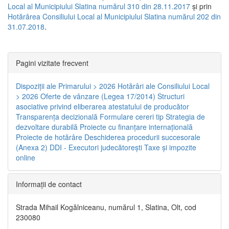
Local al Municipiului Slatina numărul 310 din 28.11.2017
și prin
Hotărârea Consiliului Local al Municipiului Slatina numărul 202 din
31.07.2018
.
Pagini vizitate frecvent
Dispoziţii ale Primarului > 2026
Hotărâri ale Consiliului Local
> 2026
Oferte de vânzare (Legea 17/2014)
Structuri
asociative privind eliberarea atestatului de producător
Transparenţa decizională
Formulare cereri tip
Strategia de
dezvoltare durabilă
Proiecte cu finanţare internaţională
Proiecte de hotărâre
Deschiderea procedurii succesorale
(Anexa 2)
DDI - Executori judecătorești
Taxe şi impozite
online
Informaţii de contact
Strada Mihail Kogălniceanu, numărul 1, Slatina, Olt, cod
230080