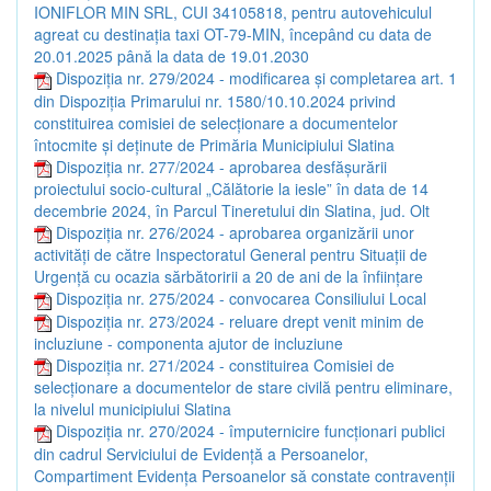
IONIFLOR MIN SRL, CUI 34105818, pentru autovehiculul
agreat cu destinația taxi OT-79-MIN, începând cu data de
20.01.2025 până la data de 19.01.2030
Dispoziția nr. 279/2024 - modificarea și completarea art. 1
din Dispoziția Primarului nr. 1580/10.10.2024 privind
constituirea comisiei de selecționare a documentelor
întocmite și deținute de Primăria Municipiului Slatina
Dispoziția nr. 277/2024 - aprobarea desfășurării
proiectului socio-cultural „Călătorie la iesle” în data de 14
decembrie 2024, în Parcul Tineretului din Slatina, jud. Olt
Dispoziția nr. 276/2024 - aprobarea organizării unor
activități de către Inspectoratul General pentru Situații de
Urgență cu ocazia sărbătoririi a 20 de ani de la înființare
Dispoziția nr. 275/2024 - convocarea Consiliului Local
Dispoziția nr. 273/2024 - reluare drept venit minim de
incluziune - componenta ajutor de incluziune
Dispoziția nr. 271/2024 - constituirea Comisiei de
selecționare a documentelor de stare civilă pentru eliminare,
la nivelul municipiului Slatina
Dispoziția nr. 270/2024 - împuternicire funcționari publici
din cadrul Serviciului de Evidență a Persoanelor,
Compartiment Evidența Persoanelor să constate contravenții