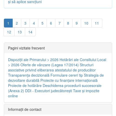
și să aplice sancțiuni
1
2
3
4
5
6
7
8
9
10
11
12
13
14
Pagini vizitate frecvent
Dispoziţii ale Primarului > 2026
Hotărâri ale Consiliului Local
> 2026
Oferte de vânzare (Legea 17/2014)
Structuri
asociative privind eliberarea atestatului de producător
Transparenţa decizională
Formulare cereri tip
Strategia de
dezvoltare durabilă
Proiecte cu finanţare internaţională
Proiecte de hotărâre
Deschiderea procedurii succesorale
(Anexa 2)
DDI - Executori judecătorești
Taxe şi impozite
online
Informaţii de contact