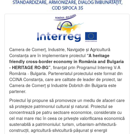
Camera de Comerț, Industrie, Navigație și Agricultură
Constanța are în implementare proiectul
“A heritage
friendly cross-border economy in România and Bulgaria
- HERITAGE RO-BG”
, finanțat prin Programul Interreg V-A
România - Bulgaria. Parteneriatul proiectului este format din
CCINA Constanța, care are calitate de leader de proiect, iar
Camera de Comerț și Industrie Dobrich din Bulgaria este
partener.
Proiectul își propune să promoveze un mediu de afaceri care
să protejeze patrimoniul cultural și natural. Proiectul se
concentrează pe patru sectoare economice, considerate cu
cel mai mare risc în ceea ce privește valorificarea economică
sustenabilă a patrimoniului: turism, urbanism-arhitectură-
construcții, agricultură-silvicultură-pășunat și energii