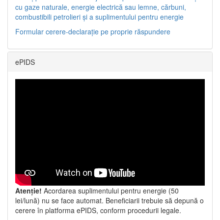
cu gaze naturale, energie electrică sau lemne, cărbuni,
combustibili petrolieri și a suplimentului pentru energie
Formular cerere-declarație pe proprie răspundere
ePIDS
Atenție!
Acordarea suplimentului pentru energie (50
lei/lună) nu se face automat. Beneficiarii trebuie să depună o
cerere în platforma ePIDS, conform procedurii legale.