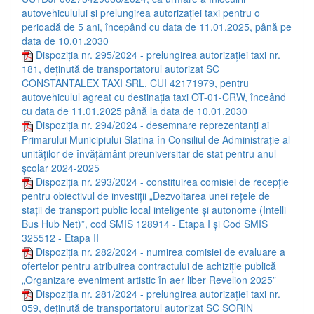
autovehiculului și prelungirea autorizației taxi pentru o
perioadă de 5 ani, începând cu data de 11.01.2025, până pe
data de 10.01.2030
Dispoziția nr. 295/2024 - prelungirea autorizației taxi nr.
181, deținută de transportatorul autorizat SC
CONSTANTALEX TAXI SRL, CUI 42171979, pentru
autovehiculul agreat cu destinația taxi OT-01-CRW, înceând
cu data de 11.01.2025 până la data de 10.01.2030
Dispoziția nr. 294/2024 - desemnare reprezentanți ai
Primarului Municipiului Slatina în Consiliul de Administrație al
unităților de învățământ preuniversitar de stat pentru anul
școlar 2024-2025
Dispoziția nr. 293/2024 - constituirea comisiei de recepție
pentru obiectivul de investiții „Dezvoltarea unei rețele de
stații de transport public local inteligente și autonome (Intelli
Bus Hub Net)”, cod SMIS 128914 - Etapa I și Cod SMIS
325512 - Etapa II
Dispoziția nr. 282/2024 - numirea comisiei de evaluare a
ofertelor pentru atribuirea contractului de achiziție publică
„Organizare eveniment artistic în aer liber Revelion 2025”
Dispoziția nr. 281/2024 - prelungirea autorizației taxi nr.
059, deținută de transportatorul autorizat SC SORIN