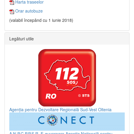
Harta traseelor
Orar autobuze
(valabil începând cu 1 iunie 2018)
Legături utile
Agenția pentru Dezvoltare Regională Sud-Vest Oltenia
A.N.P.C.P.P.S.R.
E-guvernare
Agenția Națională pentru