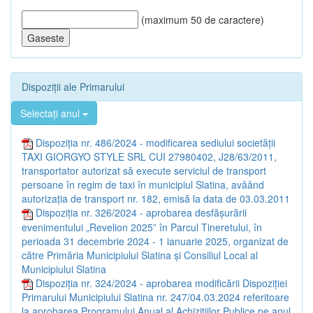
(maximum 50 de caractere)
Dispoziții ale Primarului
Selectați anul
Dispoziția nr. 486/2024 - modificarea sediului societății
TAXI GIORGYO STYLE SRL CUI 27980402, J28/63/2011,
transportator autorizat să execute serviciul de transport
persoane în regim de taxi în municipiul Slatina, avâând
autorizația de transport nr. 182, emisă la data de 03.03.2011
Dispoziția nr. 326/2024 - aprobarea desfășurării
evenimentului „Revelion 2025” în Parcul Tineretului, în
perioada 31 decembrie 2024 - 1 ianuarie 2025, organizat de
către Primăria Municipiului Slatina și Consiliul Local al
Municipiului Slatina
Dispoziția nr. 324/2024 - aprobarea modificării Dispoziției
Primarului Municipiului Slatina nr. 247/04.03.2024 referitoare
la aprobarea Programului Anual al Achizițiilor Publice pe anul