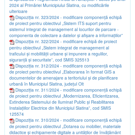
2024 al Primăriei Municipiului Slatina, cu modificările
ulterioare
Dispoziția nr. 323/2024 - modificare componență echipă
de proiect pentru obiectivul „Sistem ITS suport pentru
sistemul integrat de management al locurilor de parcare -
componenta de colectare a datelor și afișare a informațiilor”
Dispoziția nr. 322/2024 - modificare echipă de proiect
pentru obiectivul „Sistem integrat de management al
traficului și mobilității urbane și impunere a regulilor,
siguranță și securitate”, cod SMIS 325513
Dispoziția nr. 312/2024 - modificare componență echipă
de proiect pentru obiectivul „Elaborarea în format GIS a
documentelor de amenajare a teritoriului și de planificare
urbană în Municipiul Slatina, județul Olt
Dispoziția nr. 311/2024 - modificare componență echipă
de proiect pentru obiectivul „Modernizarea, Eficientizarea,
Extinderea Sistemului de Iluminat Public și Reabilitarea
Instalațiilor Electrice din Municipiul Slatina”, cod SMIS
125574
Dispoziția nr. 310/2024 - modificare componență echipă
de proiect pentru obiectivul „Dotarea cu mobilier, materiale
didactice și echipamente digitale a unităților de învățământ