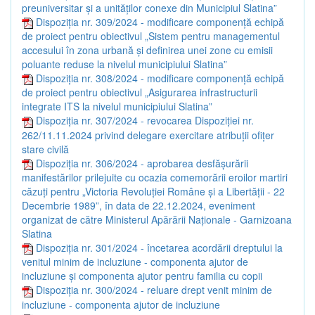
preuniversitar și a unităților conexe din Municipiul Slatina”
Dispoziția nr. 309/2024 - modificare componență echipă
de proiect pentru obiectivul „Sistem pentru managementul
accesului în zona urbană și definirea unei zone cu emisii
poluante reduse la nivelul municipiului Slatina”
Dispoziția nr. 308/2024 - modificare componență echipă
de proiect pentru obiectivul „Asigurarea infrastructurii
integrate ITS la nivelul municipiului Slatina”
Dispoziția nr. 307/2024 - revocarea Dispoziției nr.
262/11.11.2024 privind delegare exercitare atribuții ofițer
stare civilă
Dispoziția nr. 306/2024 - aprobarea desfășurării
manifestărilor prilejuite cu ocazia comemorării eroilor martiri
căzuți pentru „Victoria Revoluției Române și a Libertății - 22
Decembrie 1989”, în data de 22.12.2024, eveniment
organizat de către Ministerul Apărării Naționale - Garnizoana
Slatina
Dispoziția nr. 301/2024 - încetarea acordării dreptului la
venitul minim de incluziune - componenta ajutor de
incluziune și componenta ajutor pentru familia cu copii
Dispoziția nr. 300/2024 - reluare drept venit minim de
incluziune - componenta ajutor de incluziune