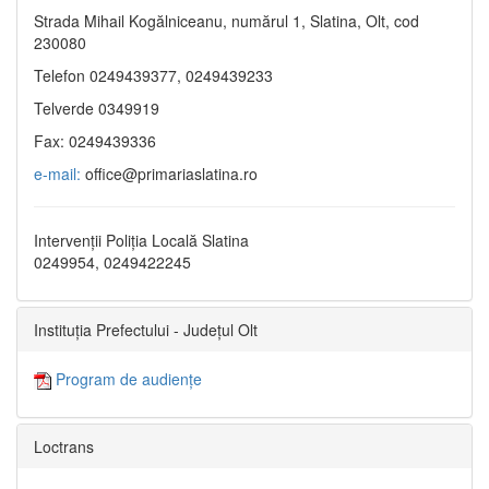
Strada Mihail Kogălniceanu, numărul 1, Slatina, Olt, cod
230080
Telefon 0249439377, 0249439233
Telverde 0349919
Fax: 0249439336
e-mail:
office@primariaslatina.ro
Intervenții Poliția Locală Slatina
0249954, 0249422245
Instituția Prefectului - Județul Olt
Program de audiențe
Loctrans