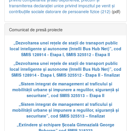
transmiterea declarației unice privind impozitul pe venit și
contribuțiile sociale datorare de persoanele fizice (212)
(pdf)
Comunicat de presă proiecte
„Dezvoltarea unei rețele de stații de transport public
local inteligente și autonome (Intelli Bus Hub Net)”, cod
SMIS 128914 - Etapa I, SMIS 325512 - Etapa II
„Dezvoltarea unei rețele de stații de transport public
local inteligente și autonome (Intelli Bus Hub Net)”, cod
SMIS 128914 - Etapa I, SMIS 325512 - Etapa II - finalizat
„Sistem integrat de management al traficului și
mobilității urbane și impunere a regulilor, siguranță și
securitate”, cod SMIS 325513 – Etapa II
„Sistem integrat de management al traficului și
mobilității urbane și impunere a regulilor, siguranță și
securitate”, cod SMIS 325513 – finalizat
„Extindere și echipare Școala Gimnazială George
Poboran” cod SMIS 318323