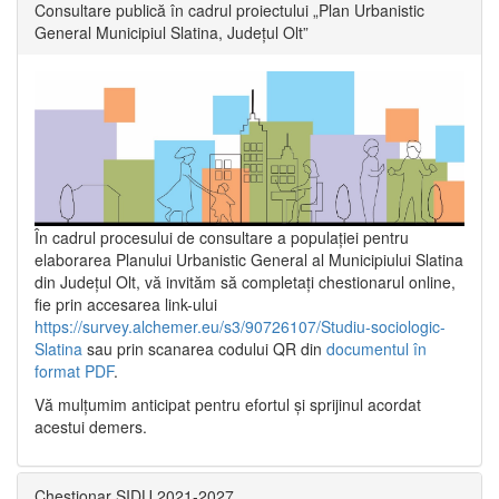
Consultare publică în cadrul proiectului „Plan Urbanistic
General Municipiul Slatina, Județul Olt”
În cadrul procesului de consultare a populaţiei pentru
elaborarea Planului Urbanistic General al Municipiului Slatina
din Județul Olt, vă invităm să completați chestionarul online,
fie prin accesarea link-ului
https://survey.alchemer.eu/s3/90726107/Studiu-sociologic-
Slatina
sau prin scanarea codului QR din
documentul în
format PDF
.
Vă mulţumim anticipat pentru efortul şi sprijinul acordat
acestui demers.
Chestionar SIDU 2021-2027