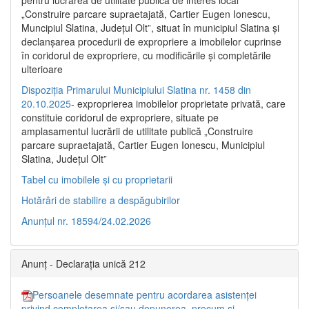
pentru lucrarea de utilitate publică de interes local
„Construire parcare supraetajată, Cartier Eugen Ionescu,
Muncipiul Slatina, Judeţul Olt”, situat în municipiul Slatina şi
declanşarea procedurii de expropriere a imobilelor cuprinse
în coridorul de expropriere, cu modificările şi completările
ulterioare
Dispoziția Primarului Municipiului Slatina nr. 1458 din
20.10.2025
- exproprierea imobilelor proprietate privată, care
constituie coridorul de expropriere, situate pe
amplasamentul lucrării de utilitate publică „Construire
parcare supraetajată, Cartier Eugen Ionescu, Municipiul
Slatina, Județul Olt”
Tabel cu imobilele și cu proprietarii
Hotărâri de stabilire a despăgubirilor
Anunțul nr. 18594/24.02.2026
Anunț - Declarația unică 212
Persoanele desemnate pentru acordarea asistenței
privind completarea și/sau depunerea, precum și