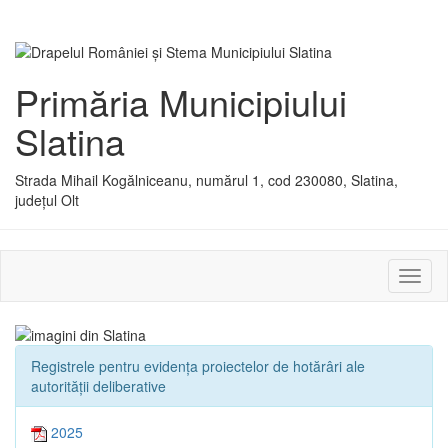
Primăria Municipiului
Slatina
Strada Mihail Kogălniceanu, numărul 1, cod 230080, Slatina,
județul Olt
Activ
sau
dezac
meniu
Registrele pentru evidența proiectelor de hotărâri ale
autorității deliberative
2025