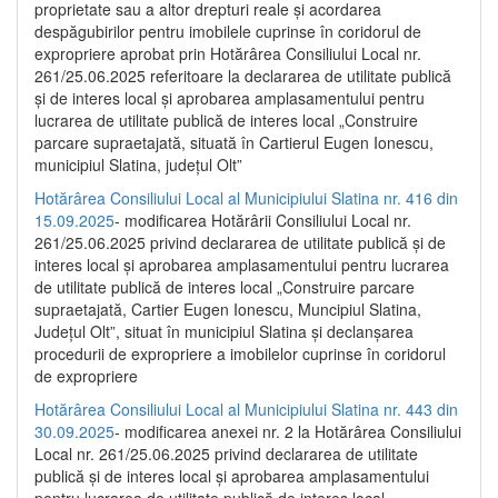
proprietate sau a altor drepturi reale și acordarea
despăgubirilor pentru imobilele cuprinse în coridorul de
expropriere aprobat prin Hotărârea Consiliului Local nr.
261/25.06.2025 referitoare la declararea de utilitate publică
și de interes local și aprobarea amplasamentului pentru
lucrarea de utilitate publică de interes local „Construire
parcare supraetajată, situată în Cartierul Eugen Ionescu,
municipiul Slatina, județul Olt”
Hotărârea Consiliului Local al Municipiului Slatina nr. 416 din
15.09.2025
- modificarea Hotărârii Consiliului Local nr.
261/25.06.2025 privind declararea de utilitate publică și de
interes local și aprobarea amplasamentului pentru lucrarea
de utilitate publică de interes local „Construire parcare
supraetajată, Cartier Eugen Ionescu, Muncipiul Slatina,
Județul Olt”, situat în municipiul Slatina și declanșarea
procedurii de expropriere a imobilelor cuprinse în coridorul
de expropriere
Hotărârea Consiliului Local al Municipiului Slatina nr. 443 din
30.09.2025
- modificarea anexei nr. 2 la Hotărârea Consiliului
Local nr. 261/25.06.2025 privind declararea de utilitate
publică şi de interes local şi aprobarea amplasamentului