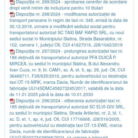
Dispoziția nr. 299/2024 - aprobarea cererilor de acordare
drept venit minim de incluziune pentru 10 titulari
Dispoziția nr. 298/2024 - modificarea autorizației de
transport persoane în regim de taxi nr. 348, emisă la data de
30.12.2019, urmare a modificării sediului social pentru
transportatorul autorizat SC TAXI BAF RAPID SRL, cu noul
sediul social în Municipiului Slatina, Strada Basarabilor, nr.
102, camera 1, județul Olt, CUI 41627016, J28/1042/2019
Dispoziția nr. 297/2024 - prelungirea autorizației taxi nr.
186 deținută de transportatorul autorizat PFA DUICĂ P.
MIRCEA, cu sediul în municipiul Slatina, B-dul Alexandru
Ioan Cuza, nr. 9, bl. CAM1, sc. A, et. 5, ap. 28, jud. Olt, CUI
36466711, F28/635/2016, pentru autovehiculul cu destinația
taxi OT-15-MRK, marca Dacia, Număr de identificare/anul de
fabricație UU14SDMC458273245/2017, valabilă de la data
de 11.01.2025 până la data de 10.01.2030
Dispoziția nr. 296/2024 - eliberarea autorizației taxi nr.
185 deținută de transportatorul autorizat SC ELVI-GIV SRL,
cu sediul în municipiul Slatina, Strada Artileriei, nr. 2, bl. 1,
sc. D, et. 1, ap. 4, jud. Olt, CUI 17716668, J28/516/2005,
pentru autovehiculul cu destinația taxi OT-13-EWE, marca
Dacia, număr de identificare/anul de fabricație
UU1DJF00273429066/2024, ca urmare a înlocuirii