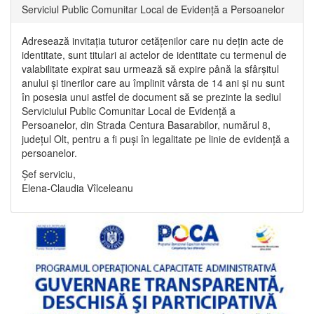
Serviciul Public Comunitar Local de Evidență a Persoanelor
Adresează invitația tuturor cetățenilor care nu dețin acte de
identitate, sunt titulari ai actelor de identitate cu termenul de
valabilitate expirat sau urmează să expire până la sfârșitul
anului și tinerilor care au împlinit vârsta de 14 ani și nu sunt
în posesia unui astfel de document să se prezinte la sediul
Serviciului Public Comunitar Local de Evidență a
Persoanelor, din Strada Centura Basarabilor, numărul 8,
județul Olt, pentru a fi puși în legalitate pe linie de evidență a
persoanelor.
Șef serviciu,
Elena-Claudia Vîlceleanu