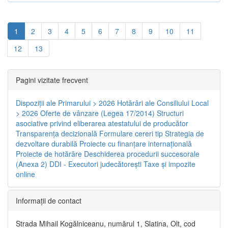
1
2
3
4
5
6
7
8
9
10
11
12
13
Pagini vizitate frecvent
Dispoziţii ale Primarului > 2026
Hotărâri ale Consiliului Local
> 2026
Oferte de vânzare (Legea 17/2014)
Structuri
asociative privind eliberarea atestatului de producător
Transparenţa decizională
Formulare cereri tip
Strategia de
dezvoltare durabilă
Proiecte cu finanţare internaţională
Proiecte de hotărâre
Deschiderea procedurii succesorale
(Anexa 2)
DDI - Executori judecătorești
Taxe şi impozite
online
Informaţii de contact
Strada Mihail Kogălniceanu, numărul 1, Slatina, Olt, cod