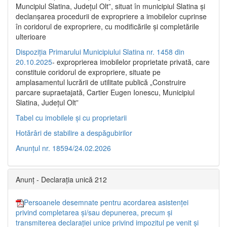
Muncipiul Slatina, Judeţul Olt”, situat în municipiul Slatina şi
declanşarea procedurii de expropriere a imobilelor cuprinse
în coridorul de expropriere, cu modificările şi completările
ulterioare
Dispoziția Primarului Municipiului Slatina nr. 1458 din
20.10.2025
- exproprierea imobilelor proprietate privată, care
constituie coridorul de expropriere, situate pe
amplasamentul lucrării de utilitate publică „Construire
parcare supraetajată, Cartier Eugen Ionescu, Municipiul
Slatina, Județul Olt”
Tabel cu imobilele și cu proprietarii
Hotărâri de stabilire a despăgubirilor
Anunțul nr. 18594/24.02.2026
Anunț - Declarația unică 212
Persoanele desemnate pentru acordarea asistenței
privind completarea și/sau depunerea, precum și
transmiterea declarației unice privind impozitul pe venit și