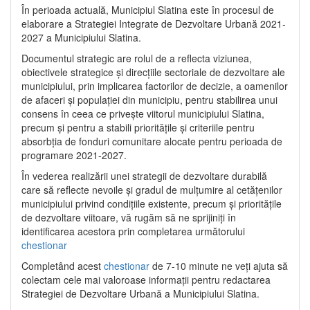
În perioada actuală, Municipiul Slatina este în procesul de
elaborare a Strategiei Integrate de Dezvoltare Urbană 2021‐
2027 a Municipiului Slatina.
Documentul strategic are rolul de a reflecta viziunea,
obiectivele strategice și direcțiile sectoriale de dezvoltare ale
municipiului, prin implicarea factorilor de decizie, a oamenilor
de afaceri și populației din municipiu, pentru stabilirea unui
consens în ceea ce privește viitorul municipiului Slatina,
precum și pentru a stabili prioritățile și criteriile pentru
absorbția de fonduri comunitare alocate pentru perioada de
programare 2021-2027.
În vederea realizării unei strategii de dezvoltare durabilă
care să reflecte nevoile și gradul de mulțumire al cetățenilor
municipiului privind condițiile existente, precum și prioritățile
de dezvoltare viitoare, vă rugăm să ne sprijiniți în
identificarea acestora prin completarea următorului
chestionar
Completând acest
chestionar
de 7-10 minute ne veți ajuta să
colectam cele mai valoroase informații pentru redactarea
Strategiei de Dezvoltare Urbană a Municipiului Slatina.