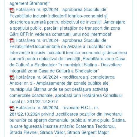
agrement Strehareți”
Hotărârea nr. 62/2024 - aprobarea Studiului de
Fezabilitate inclusiv indicatorii tehnico-economici și
descrierea sumară pentru obiectivul de investiții „Amenajare
a spațiului public, parcării și stațiilor de transport din zona
Gării CFR în vederea constituirii unui nod intermodal”
Hotărârea nr. 61/2024 - aprobarea Studiului de
Fezabilitate/Documentație de Avizare a Lucrărilor de
Intervenție inclusiv indicatorii tehnico-economici și descrierea
sumară pentru obiectivul de investiții „Reabilitare zona Casa
de Cultură a Sindicatelor în municipiul Slatina - Dezvoltare
integrată zona Casa de Cultură a Sindicatelor”
Hotărârea nr. 60/2024 - modificarea și completarea
Anexei nr. 3 - Amplasamente din zonele publice ale
municipiului Slatina unde se pot desfășura activități
comerciale ocazionale, aprobată prin Hotărârea Consiliului
Local nr. 331/22.12.2017
Hotărârea nr. 59/2024 - revocare H.C.L. nr.
281/22.10.2024 privind „rectificarea pozițiilor din inventarul
bunurilor ce aparțin domeniului public al municipiului Slatina,
la care figurează înscrise străzile: Ecaterina Teodoroiu,
Strada Plevnei, Strada Văilor, Strada Sergent Major