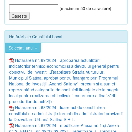
(maximum 50 de caractere)
Hotărâri ale Consiliului Local
Selectați anul
Hotărârea nr. 69/2024 - aprobarea actualizării
indicatorilor tehnico-economici și a devizului general pentru
obiectivul de investiții „Reabilitare Strada Vulturului”,
Municipiul Slatina, aprobat pentru finanțare prin Programul
Național de Investiții „Anghel Saligny”, precum și a sumei
reprezentând categoriile de cheltuieli finanțate de la bugetul
local pentru realizarea obiectivului, ca urmare a finalizării
procedurilor de achiziție
Hotărârea nr. 68/2024 - luare act de constituirea
consiliului de administrație format din administratori provizorii
la Dezvoltare Urbană Slatina S.R.L.
Hotărârea nr. 67/2024 - modificare Anexa nr. 1 și Anexa
nr. 2 la H.C.L. nr. 29/07.02.2024 - referitoare la „aprobare