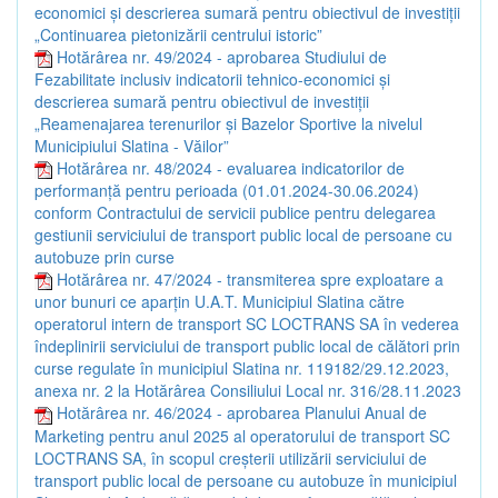
economici și descrierea sumară pentru obiectivul de investiții
„Continuarea pietonizării centrului istoric”
Hotărârea nr. 49/2024 - aprobarea Studiului de
Fezabilitate inclusiv indicatorii tehnico-economici și
descrierea sumară pentru obiectivul de investiții
„Reamenajarea terenurilor și Bazelor Sportive la nivelul
Municipiului Slatina - Văilor”
Hotărârea nr. 48/2024 - evaluarea indicatorilor de
performanță pentru perioada (01.01.2024-30.06.2024)
conform Contractului de servicii publice pentru delegarea
gestiunii serviciului de transport public local de persoane cu
autobuze prin curse
Hotărârea nr. 47/2024 - transmiterea spre exploatare a
unor bunuri ce aparțin U.A.T. Municipiul Slatina către
operatorul intern de transport SC LOCTRANS SA în vederea
îndeplinirii serviciului de transport public local de călători prin
curse regulate în municipiul Slatina nr. 119182/29.12.2023,
anexa nr. 2 la Hotărârea Consiliului Local nr. 316/28.11.2023
Hotărârea nr. 46/2024 - aprobarea Planului Anual de
Marketing pentru anul 2025 al operatorului de transport SC
LOCTRANS SA, în scopul creșterii utilizării serviciului de
transport public local de persoane cu autobuze în municipiul