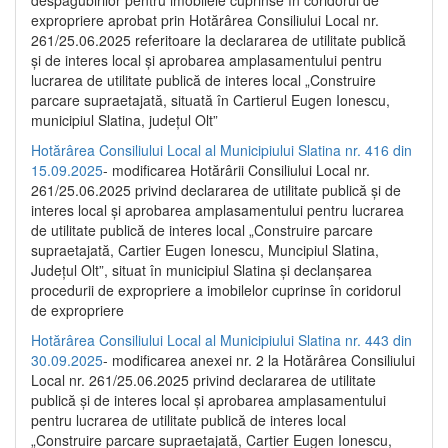
despăgubirilor pentru imobilele cuprinse în coridorul de
expropriere aprobat prin Hotărârea Consiliului Local nr.
261/25.06.2025 referitoare la declararea de utilitate publică
și de interes local și aprobarea amplasamentului pentru
lucrarea de utilitate publică de interes local „Construire
parcare supraetajată, situată în Cartierul Eugen Ionescu,
municipiul Slatina, județul Olt”
Hotărârea Consiliului Local al Municipiului Slatina nr. 416 din
15.09.2025
- modificarea Hotărârii Consiliului Local nr.
261/25.06.2025 privind declararea de utilitate publică și de
interes local și aprobarea amplasamentului pentru lucrarea
de utilitate publică de interes local „Construire parcare
supraetajată, Cartier Eugen Ionescu, Muncipiul Slatina,
Județul Olt”, situat în municipiul Slatina și declanșarea
procedurii de expropriere a imobilelor cuprinse în coridorul
de expropriere
Hotărârea Consiliului Local al Municipiului Slatina nr. 443 din
30.09.2025
- modificarea anexei nr. 2 la Hotărârea Consiliului
Local nr. 261/25.06.2025 privind declararea de utilitate
publică şi de interes local şi aprobarea amplasamentului
pentru lucrarea de utilitate publică de interes local
„Construire parcare supraetajată, Cartier Eugen Ionescu,