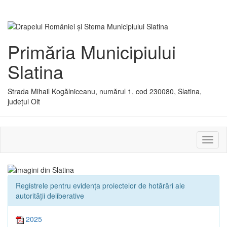
Primăria Municipiului
Slatina
Strada Mihail Kogălniceanu, numărul 1, cod 230080, Slatina,
județul Olt
Activ
sau
dezac
meniu
Registrele pentru evidența proiectelor de hotărâri ale
autorității deliberative
2025