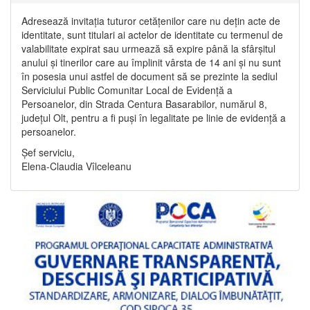
Adresează invitația tuturor cetățenilor care nu dețin acte de
identitate, sunt titulari ai actelor de identitate cu termenul de
valabilitate expirat sau urmează să expire până la sfârșitul
anului și tinerilor care au împlinit vârsta de 14 ani și nu sunt
în posesia unui astfel de document să se prezinte la sediul
Serviciului Public Comunitar Local de Evidență a
Persoanelor, din Strada Centura Basarabilor, numărul 8,
județul Olt, pentru a fi puși în legalitate pe linie de evidență a
persoanelor.
Șef serviciu,
Elena-Claudia Vîlceleanu