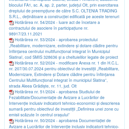
blocului FA1, sc. A, ap. 2, parter, județul Olt, prin exercitarea
dreptului de preempțiune de către S.C. OLTENIA TRADING
S.R.L., deținătoare a construcției edificată pe aceste terenuri
Hotărârea nr. 54/2024 - luare act de încetare a
contractului de asociere în participațiune nr.
98917/23.11.2021
Hotărârea nr. 53/2024 - aprobarea proiectului
„Reabilitare, modernizare, extindere și dotare clădire pentru
înființarea centrului multifuncțional integrat în Municipiul
Slatina!, cod SMIS 328636 și a cheltuielilor legate de proiect
Hotărârea nr. 52/2024 - modificare Anexa nr. 1 din H.C.L.
nr. 207/30.07.2024 pentru obiectivul de investiții „Reabilitare,
Modernizare, Extindere și Dotare clădire pentru înființarea
Centrului Multifuncțional integrat în municipiul Slatina”,
strada Aleea Grădiște, nr. 11, jud. Olt
Hotărârea nr. 51/2024 - aprobarea Studiului de
Fezabilitate/Documentație de Avizare a Lucrărilor de
Intervenție inclusiv indicatorii tehnico-economici și descrierea
sumară pentru obiectivul de investiții „Definirea unei zone cu
emisii scăzute în centrul orașului”
Hotărârea nr. 50/2024 - aprobarea Documentației de
Avizare a Lucrărilor de Intervenție inclusiv indicatorii tehnico-