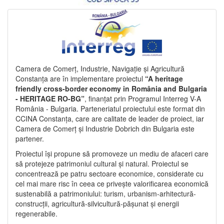
Camera de Comerț, Industrie, Navigație și Agricultură
Constanța are în implementare proiectul
“A heritage
friendly cross-border economy in România and Bulgaria
- HERITAGE RO-BG”
, finanțat prin Programul Interreg V-A
România - Bulgaria. Parteneriatul proiectului este format din
CCINA Constanța, care are calitate de leader de proiect, iar
Camera de Comerț și Industrie Dobrich din Bulgaria este
partener.
Proiectul își propune să promoveze un mediu de afaceri care
să protejeze patrimoniul cultural și natural. Proiectul se
concentrează pe patru sectoare economice, considerate cu
cel mai mare risc în ceea ce privește valorificarea economică
sustenabilă a patrimoniului: turism, urbanism-arhitectură-
construcții, agricultură-silvicultură-pășunat și energii
regenerabile.