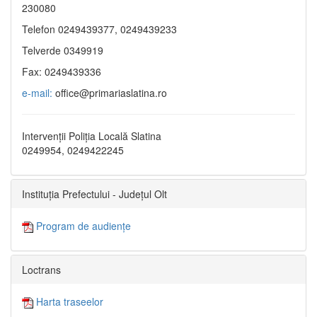
230080
Telefon 0249439377, 0249439233
Telverde 0349919
Fax: 0249439336
e-mail:
office@primariaslatina.ro
Intervenții Poliția Locală Slatina
0249954, 0249422245
Instituția Prefectului - Județul Olt
Program de audiențe
Loctrans
Harta traseelor