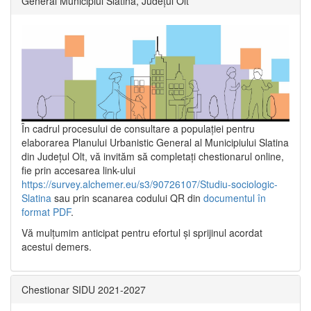
General Municipiul Slatina, Județul Olt”
În cadrul procesului de consultare a populaţiei pentru
elaborarea Planului Urbanistic General al Municipiului Slatina
din Județul Olt, vă invităm să completați chestionarul online,
fie prin accesarea link-ului
https://survey.alchemer.eu/s3/90726107/Studiu-sociologic-
Slatina
sau prin scanarea codului QR din
documentul în
format PDF
.
Vă mulţumim anticipat pentru efortul şi sprijinul acordat
acestui demers.
Chestionar SIDU 2021-2027