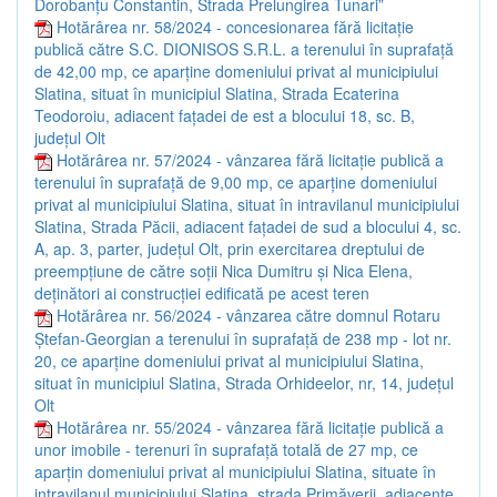
Dorobanțu Constantin, Strada Prelungirea Tunari”
Hotărârea nr. 58/2024 - concesionarea fără licitație
publică către S.C. DIONISOS S.R.L. a terenului în suprafață
de 42,00 mp, ce aparține domeniului privat al municipiului
Slatina, situat în municipiul Slatina, Strada Ecaterina
Teodoroiu, adiacent fațadei de est a blocului 18, sc. B,
județul Olt
Hotărârea nr. 57/2024 - vânzarea fără licitație publică a
terenului în suprafață de 9,00 mp, ce aparține domeniului
privat al municipiului Slatina, situat în intravilanul municipiului
Slatina, Strada Păcii, adiacent fațadei de sud a blocului 4, sc.
A, ap. 3, parter, județul Olt, prin exercitarea dreptului de
preempțiune de către soții Nica Dumitru și Nica Elena,
deținători ai construcției edificată pe acest teren
Hotărârea nr. 56/2024 - vânzarea către domnul Rotaru
Ștefan-Georgian a terenului în suprafață de 238 mp - lot nr.
20, ce aparține domeniului privat al municipiului Slatina,
situat în municipiul Slatina, Strada Orhideelor, nr, 14, județul
Olt
Hotărârea nr. 55/2024 - vânzarea fără licitație publică a
unor imobile - terenuri în suprafață totală de 27 mp, ce
aparțin domeniului privat al municipiului Slatina, situate în
intravilanul municipiului Slatina, strada Primăverii, adiacente