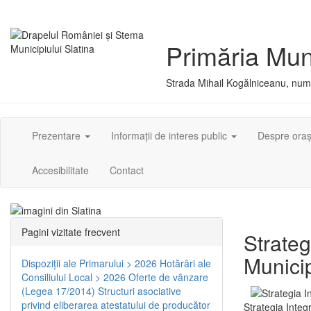
Primăria Muni
Strada Mihail Kogălniceanu, numă
Prezentare
Informații de interes public
Despre ora
Accesibilitate
Contact
Pagini vizitate frecvent
Strateg
Municip
Dispoziţii ale Primarului > 2026
Hotărâri ale
Consiliului Local > 2026
Oferte de vânzare
(Legea 17/2014)
Structuri asociative
privind eliberarea atestatului de producător
Strategia Integ