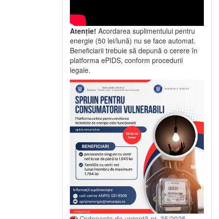
Atenție!
Acordarea suplimentului pentru
energie (50 lei/lună) nu se face automat.
Beneficiarii trebuie să depună o cerere în
platforma ePIDS, conform procedurii
legale.
Ordonanța de urgență nr. 35/2025