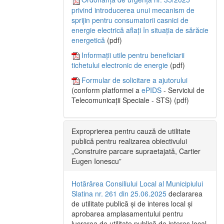
privind introducerea unui mecanism de
sprijin pentru consumatorii casnici de
energie electrică aflați în situația de sărăcie
energetică
(pdf)
Informații utile pentru beneficiarii
tichetului electronic de energie
(pdf)
Formular de solicitare a ajutorului
(conform platformei a
ePIDS
- Serviciul de
Telecomunicații Speciale - STS) (pdf)
Exproprierea pentru cauză de utilitate
publică pentru realizarea obiectivului
„Construire parcare supraetajată, Cartier
Eugen Ionescu”
Hotărârea Consiliului Local al Municipiului
Slatina nr. 261 din 25.06.2025
declararea
de utilitate publică și de interes local și
aprobarea amplasamentului pentru
lucrarea de utilitate publică de interes local