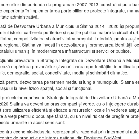
mersurilor din perioada de programare 2007-2013, construind pe o baz
e experienţa în implementarea portofoliilor de proiecte integrate, ma
itate administrativă.
rată de Dezvoltare Urbană a Municipiului Slatina 2014 - 2020 își propu
rul istoric, cartierele periferice şi spaţiile publice majore la circuitul 
litatea, competitivitatea şi atractivitatea oraşului. Totodată, pentru a-şi 
u regional, Slatina va investi în dezvoltarea şi promovarea identităţii loc
talului uman şi în modernizarea infrastructurii şi serviciilor publice.
acţiunile prevăzute în Strategia Integrată de Dezvoltare Urbană a Municip
ază depășirea provocărilor şi valorificarea oportunităţilor identificate p
ic, demografic, social, conectivitate, mediu şi schimbări climatice.
ază pentru dezvoltarea pe termen mediu şi lung a municipiului Slatina e
şului la nivel fizico-spaţial, social şi funcţional.
l proiectelor cuprinse în Strategia Integrată de Dezvoltare Urbană a Mun
2020 Slatina va deveni un oraş compact şi verde, cu o înţelegere durabil
 spre utilizarea eficientă şi eficace a resurselor locale în vederea asigur
ate a vieţii pentru o populaţie tânără, cu un nivel ridicat de pregătire pro
pecte urmărite în acest sens sunt:
 centru economic-industrial reprezentativ, racordat prin intermediul autos
 centre de producţie de interes naţional din Regiunea Sud-Vest;