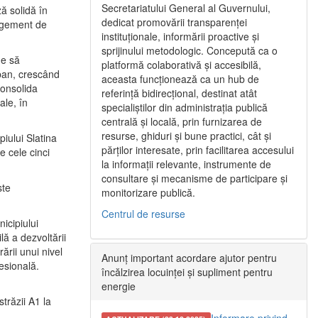
Secretariatului General al Guvernului,
ă solidă în
dedicat promovării transparenței
nagement de
instituționale, informării proactive și
sprijinului metodologic. Concepută ca o
ne să
platformă colaborativă și accesibilă,
urban, crescând
aceasta funcționează ca un hub de
consolida
referință bidirecțional, destinat atât
ale, în
specialiștilor din administrația publică
centrală și locală, prin furnizarea de
resurse, ghiduri și bune practici, cât și
iului Slatina
părților interesate, prin facilitarea accesului
e cele cinci
la informații relevante, instrumente de
consultare și mecanisme de participare și
ste
monitorizare publică.
Centrul de resurse
icipiului
ă a dezvoltării
ării unui nivel
Anunț important acordare ajutor pentru
fesională.
încălzirea locuinței și supliment pentru
energie
trăzii A1 la