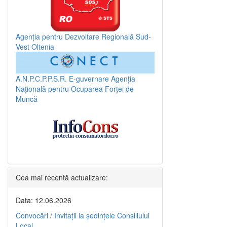
Agenția pentru Dezvoltare Regională Sud-
Vest Oltenia
A.N.P.C.P.P.S.R.
E-guvernare
Agenția
Națională pentru Ocuparea Forței de
Muncă
Cea mai recentă actualizare:
Data: 12.06.2026
Convocări / Invitaţii la şedinţele Consiliului
Local