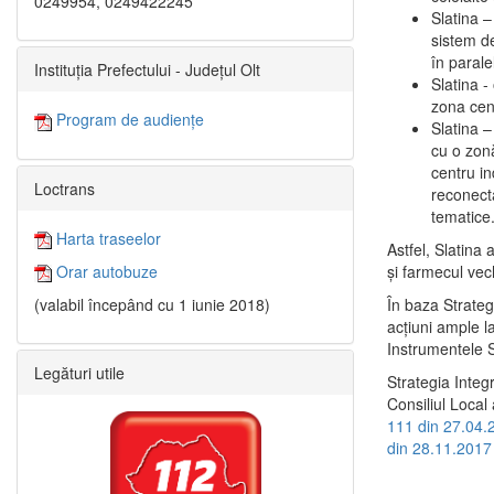
0249954, 0249422245
Slatina –
sistem de
în paralel
Instituția Prefectului - Județul Olt
Slatina -
zona cent
Program de audiențe
Slatina – 
cu o zonă
centru in
Loctrans
reconecta
tematice
Harta traseelor
Astfel, Slatina 
şi farmecul vec
Orar autobuze
În baza Strateg
(valabil începând cu 1 iunie 2018)
acţiuni ample l
Instrumentele S
Legături utile
Strategia Integ
Consiliul Local 
111 din 27.04.
din 28.11.2017