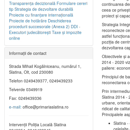
Transparenţa decizională
Formulare cereri
continuarea de
tip
Strategia de dezvoltare durabilă
ceea ce priveşt
Proiecte cu finanţare internaţională
proiect și capac
Proiecte de hotărâre
Deschiderea
Strategia Integ
procedurii succesorale (Anexa 2)
DDI -
reconecteze cent
Executori judecătorești
Taxe şi impozite
astfel funcţiona
online
poziţia de centr
dezvoltarea capi
Informaţii de contact
Obiectivele şi 
2014 - 2020 vize
Strada Mihail Kogălniceanu, numărul 1,
paliere: econom
Slatina, Olt, cod 230080
Principiul de b
Telefon 0249439377, 0249439233
reconectarea ora
Telverde 0349919
Prin intermediu
Slatina 2014 - 
Fax: 0249439336
urbane, orientat
e-mail:
office@primariaslatina.ro
ridicat de calit
Principalele as
Slatina -
Intervenții Poliția Locală Slatina
celelalte