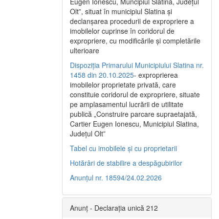
Eugen Ionescu, Muncipiul Slatina, Judeţul
Olt”, situat în municipiul Slatina şi
declanşarea procedurii de expropriere a
imobilelor cuprinse în coridorul de
expropriere, cu modificările şi completările
ulterioare
Dispoziția Primarului Municipiului Slatina nr.
1458 din 20.10.2025
- exproprierea
imobilelor proprietate privată, care
constituie coridorul de expropriere, situate
pe amplasamentul lucrării de utilitate
publică „Construire parcare supraetajată,
Cartier Eugen Ionescu, Municipiul Slatina,
Județul Olt”
Tabel cu imobilele și cu proprietarii
Hotărâri de stabilire a despăgubirilor
Anunțul nr. 18594/24.02.2026
Anunț - Declarația unică 212