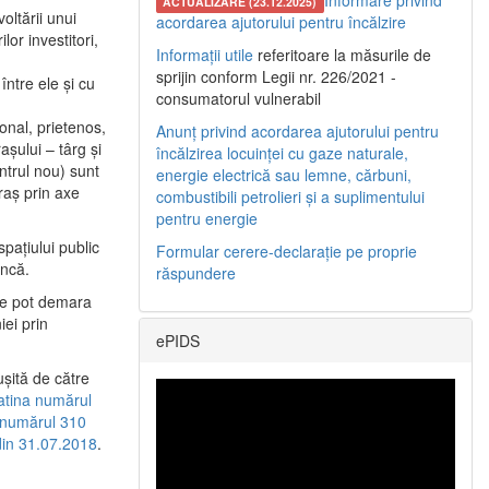
Informare privind
ACTUALIZARE (23.12.2025)
oltării unui
acordarea ajutorului pentru încălzire
or investitori,
Informații utile
referitoare la măsurile de
sprijin conform Legii nr. 226/2021 -
între ele şi cu
consumatorul vulnerabil
etonal, prietenos,
Anunț privind acordarea ajutorului pentru
şului – târg şi
încălzirea locuinței cu gaze naturale,
entrul nou) sunt
energie electrică sau lemne, cărbuni,
raş prin axe
combustibili petrolieri și a suplimentului
pentru energie
spaţiului public
Formular cerere-declarație pe proprie
uncă.
răspundere
 se pot demara
iei prin
ePIDS
uşită de către
latina numărul
a numărul 310
 din 31.07.2018
.