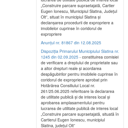
„Construire parcare supraetajată, Cartier
Eugen Ionescu, Municipiul Slatina, Județul
Olt”, situat în municipiul Slatina și
declanșarea procedurii de expropriere a
imobilelor cuprinse în coridorul de
expropriere
Anunțul nr. 81867 din 12.08.2025
Dispoziția Primarului Municipiului Slatina nr.
1245 din 02.09.2025
- constituirea comisiei
de verificare a dreptului de proprietate sau
a altor drepturi reale și acordarea
despăgubirilor pentru imobilele cuprinse în
coridorul de expropriere aprobat prin
Hotărârea Consiliului Local nr.
261/25.06.2025 referitoare la declararea
de utilitate publică și de interes local și
aprobarea amplasamentului pentru
lucrarea de utilitate publică de interes local
„Construire parcare supraetajată, situată în
Cartierul Eugen Ionescu, municipiul
Slatina, județul Olt”