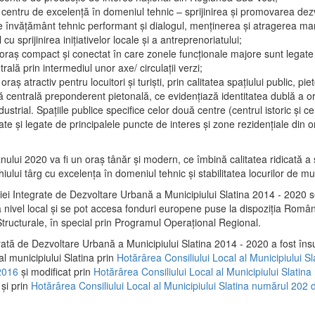
 centru de excelenţă în domeniul tehnic – sprijinirea şi promovarea dezv
 învăţământ tehnic performant şi dialogul, menţinerea şi atragerea maril
 cu sprijinirea iniţiativelor locale şi a antreprenoriatului;
 oraş compact şi conectat în care zonele funcţionale majore sunt legate 
rală prin intermediul unor axe/ circulații verzi;
oraş atractiv pentru locuitori şi turişti, prin calitatea spaţiului public, pi
 centrală preponderent pietonală, ce evidenţiază identitatea dublă a ora
dustrial. Spaţiile publice specifice celor două centre (centrul istoric şi c
te şi legate de principalele puncte de interes şi zone rezidenţiale din o
.
anului 2020 va fi un oraş tânăr şi modern, ce îmbină calitatea ridicată a 
hiului târg cu excelenţa în domeniul tehnic şi stabilitatea locurilor de m
iei Integrate de Dezvoltare Urbană a Municipiului Slatina 2014 - 2020
a nivel local şi se pot accesa fonduri europene puse la dispoziţia Român
tructurale, în special prin Programul Operațional Regional.
rată de Dezvoltare Urbană a Municipiului Slatina 2014 - 2020 a fost îns
al municipiului Slatina prin
Hotărârea Consiliului Local al Municipiului S
2016
și modificat prin
Hotărârea Consiliului Local al Municipiului Slatin
și prin
Hotărârea Consiliului Local al Municipiului Slatina numărul 202