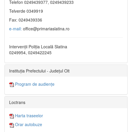
Telefon 0249439377, 0249439233
Telverde 0349919
Fax: 0249439336
e-mail:
office@primariaslatina.ro
Intervenții Poliția Locală Slatina
0249954, 0249422245
Instituția Prefectului - Județul Olt
Program de audiențe
Loctrans
Harta traseelor
Orar autobuze