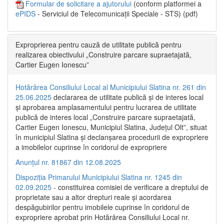
Formular de solicitare a ajutorului
(conform platformei a
ePIDS
- Serviciul de Telecomunicații Speciale - STS) (pdf)
Exproprierea pentru cauză de utilitate publică pentru
realizarea obiectivului „Construire parcare supraetajată,
Cartier Eugen Ionescu”
Hotărârea Consiliului Local al Municipiului Slatina nr. 261 din
25.06.2025
declararea de utilitate publică și de interes local
și aprobarea amplasamentului pentru lucrarea de utilitate
publică de interes local „Construire parcare supraetajată,
Cartier Eugen Ionescu, Municipiul Slatina, Județul Olt”, situat
în municipiul Slatina și declanșarea procedurii de expropriere
a imobilelor cuprinse în coridorul de expropriere
Anunțul nr. 81867 din 12.08.2025
Dispoziția Primarului Municipiului Slatina nr. 1245 din
02.09.2025
- constituirea comisiei de verificare a dreptului de
proprietate sau a altor drepturi reale și acordarea
despăgubirilor pentru imobilele cuprinse în coridorul de
expropriere aprobat prin Hotărârea Consiliului Local nr.