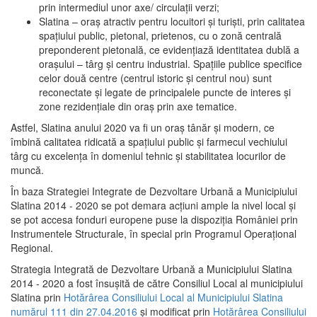
prin intermediul unor axe/ circulații verzi;
Slatina – oraş atractiv pentru locuitori şi turişti, prin calitatea
spaţiului public, pietonal, prietenos, cu o zonă centrală
preponderent pietonală, ce evidenţiază identitatea dublă a
oraşului – târg şi centru industrial. Spaţiile publice specifice
celor două centre (centrul istoric şi centrul nou) sunt
reconectate şi legate de principalele puncte de interes şi
zone rezidenţiale din oraş prin axe tematice.
Astfel, Slatina anului 2020 va fi un oraş tânăr şi modern, ce
îmbină calitatea ridicată a spaţiului public şi farmecul vechiului
târg cu excelenţa în domeniul tehnic şi stabilitatea locurilor de
muncă.
În baza Strategiei Integrate de Dezvoltare Urbană a Municipiului
Slatina 2014 - 2020 se pot demara acţiuni ample la nivel local şi
se pot accesa fonduri europene puse la dispoziţia României prin
Instrumentele Structurale, în special prin Programul Operațional
Regional.
Strategia Integrată de Dezvoltare Urbană a Municipiului Slatina
2014 - 2020 a fost însuşită de către Consiliul Local al municipiului
Slatina prin
Hotărârea Consiliului Local al Municipiului Slatina
numărul 111 din 27.04.2016
și modificat prin
Hotărârea Consiliului