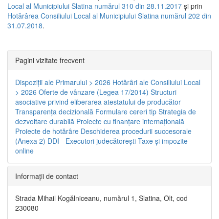
Local al Municipiului Slatina numărul 310 din 28.11.2017
și prin
Hotărârea Consiliului Local al Municipiului Slatina numărul 202 din
31.07.2018
.
Pagini vizitate frecvent
Dispoziţii ale Primarului > 2026
Hotărâri ale Consiliului Local
> 2026
Oferte de vânzare (Legea 17/2014)
Structuri
asociative privind eliberarea atestatului de producător
Transparenţa decizională
Formulare cereri tip
Strategia de
dezvoltare durabilă
Proiecte cu finanţare internaţională
Proiecte de hotărâre
Deschiderea procedurii succesorale
(Anexa 2)
DDI - Executori judecătorești
Taxe şi impozite
online
Informaţii de contact
Strada Mihail Kogălniceanu, numărul 1, Slatina, Olt, cod
230080