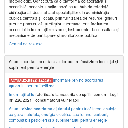
metodologic. Concepută ca o platformă colaborativă și
accesibilă, aceasta funcționează ca un hub de referință
bidirecțional, destinat atât specialiștilor din administrația
publică centrală și locală, prin furnizarea de resurse, ghiduri
și bune practici, cât și părților interesate, prin facilitarea
accesului la informații relevante, instrumente de consultare și
mecanisme de participare și monitorizare publică.
Centrul de resurse
Anunț important acordare ajutor pentru încălzirea locuinței și
supliment pentru energie
Informare privind acordarea
ACTUALIZARE (23.12.2025)
ajutorului pentru încălzire
Informații utile
referitoare la măsurile de sprijin conform Legii
nr. 226/2021 - consumatorul vulnerabil
Anunț privind acordarea ajutorului pentru încălzirea locuinței
cu gaze naturale, energie electrică sau lemne, cărbuni,
combustibili petrolieri și a suplimentului pentru energie