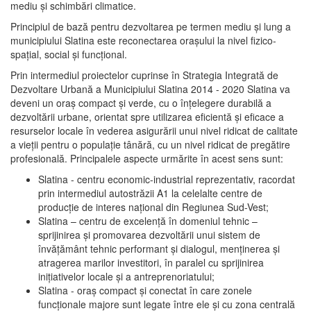
mediu şi schimbări climatice.
Principiul de bază pentru dezvoltarea pe termen mediu şi lung a
municipiului Slatina este reconectarea oraşului la nivel fizico-
spaţial, social şi funcţional.
Prin intermediul proiectelor cuprinse în Strategia Integrată de
Dezvoltare Urbană a Municipiului Slatina 2014 - 2020 Slatina va
deveni un oraş compact şi verde, cu o înţelegere durabilă a
dezvoltării urbane, orientat spre utilizarea eficientă şi eficace a
resurselor locale în vederea asigurării unui nivel ridicat de calitate
a vieţii pentru o populaţie tânără, cu un nivel ridicat de pregătire
profesională. Principalele aspecte urmărite în acest sens sunt:
Slatina - centru economic-industrial reprezentativ, racordat
prin intermediul autostrăzii A1 la celelalte centre de
producţie de interes naţional din Regiunea Sud-Vest;
Slatina – centru de excelenţă în domeniul tehnic –
sprijinirea şi promovarea dezvoltării unui sistem de
învăţământ tehnic performant şi dialogul, menţinerea şi
atragerea marilor investitori, în paralel cu sprijinirea
iniţiativelor locale şi a antreprenoriatului;
Slatina - oraş compact şi conectat în care zonele
funcţionale majore sunt legate între ele şi cu zona centrală