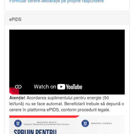
Formular cerere-declarație pe proprie răspundere
ePIDS
Atenție!
Acordarea suplimentului pentru energie (50
lei/lună) nu se face automat. Beneficiarii trebuie să depună o
cerere în platforma ePIDS, conform procedurii legale.