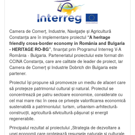
Camera de Comerț, Industrie, Navigație și Agricultură
Constanța are în implementare proiectul
“A heritage
friendly cross-border economy in România and Bulgaria
- HERITAGE RO-BG”
, finanțat prin Programul Interreg V-A
România - Bulgaria. Parteneriatul proiectului este format din
CCINA Constanța, care are calitate de leader de proiect, iar
Camera de Comerț și Industrie Dobrich din Bulgaria este
partener.
Proiectul își propune să promoveze un mediu de afaceri care
să protejeze patrimoniul cultural și natural. Proiectul se
concentrează pe patru sectoare economice, considerate cu
cel mai mare risc în ceea ce privește valorificarea economică
sustenabilă a patrimoniului: turism, urbanism-arhitectură-
construcții, agricultură-silvicultură-pășunat și energii
regenerabile.
Principalul rezultat al proiectului „Strategia de dezvoltare a
unei economii care protejează resursele naturale și culturale