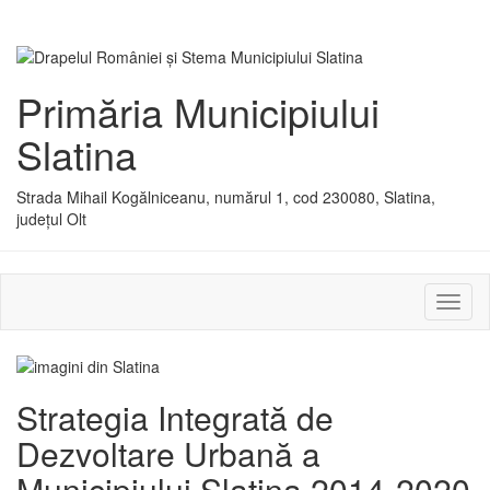
Primăria Municipiului
Slatina
Strada Mihail Kogălniceanu, numărul 1, cod 230080, Slatina,
județul Olt
Activ
sau
dezac
meniu
Strategia Integrată de
Dezvoltare Urbană a
Municipiului Slatina 2014-2020