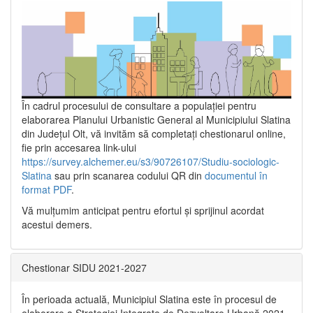
În cadrul procesului de consultare a populaţiei pentru
elaborarea Planului Urbanistic General al Municipiului Slatina
din Județul Olt, vă invităm să completați chestionarul online,
fie prin accesarea link-ului
https://survey.alchemer.eu/s3/90726107/Studiu-sociologic-
Slatina
sau prin scanarea codului QR din
documentul în
format PDF
.
Vă mulţumim anticipat pentru efortul şi sprijinul acordat
acestui demers.
Chestionar SIDU 2021-2027
În perioada actuală, Municipiul Slatina este în procesul de
elaborare a Strategiei Integrate de Dezvoltare Urbană 2021‐