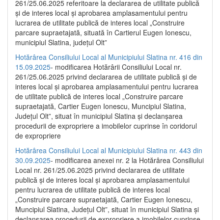
261/25.06.2025 referitoare la declararea de utilitate publică
și de interes local și aprobarea amplasamentului pentru
lucrarea de utilitate publică de interes local „Construire
parcare supraetajată, situată în Cartierul Eugen Ionescu,
municipiul Slatina, județul Olt”
Hotărârea Consiliului Local al Municipiului Slatina nr. 416 din
15.09.2025
- modificarea Hotărârii Consiliului Local nr.
261/25.06.2025 privind declararea de utilitate publică și de
interes local și aprobarea amplasamentului pentru lucrarea
de utilitate publică de interes local „Construire parcare
supraetajată, Cartier Eugen Ionescu, Muncipiul Slatina,
Județul Olt”, situat în municipiul Slatina și declanșarea
procedurii de expropriere a imobilelor cuprinse în coridorul
de expropriere
Hotărârea Consiliului Local al Municipiului Slatina nr. 443 din
30.09.2025
- modificarea anexei nr. 2 la Hotărârea Consiliului
Local nr. 261/25.06.2025 privind declararea de utilitate
publică şi de interes local şi aprobarea amplasamentului
pentru lucrarea de utilitate publică de interes local
„Construire parcare supraetajată, Cartier Eugen Ionescu,
Muncipiul Slatina, Judeţul Olt”, situat în municipiul Slatina şi
declanşarea procedurii de expropriere a imobilelor cuprinse