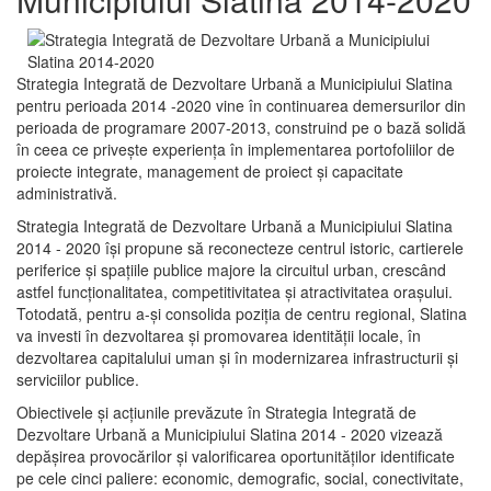
Strategia Integrată de Dezvoltare Urbană a Municipiului Slatina
pentru perioada 2014 -2020 vine în continuarea demersurilor din
perioada de programare 2007-2013, construind pe o bază solidă
în ceea ce priveşte experienţa în implementarea portofoliilor de
proiecte integrate, management de proiect și capacitate
administrativă.
Strategia Integrată de Dezvoltare Urbană a Municipiului Slatina
2014 - 2020 își propune să reconecteze centrul istoric, cartierele
periferice şi spaţiile publice majore la circuitul urban, crescând
astfel funcţionalitatea, competitivitatea şi atractivitatea oraşului.
Totodată, pentru a-şi consolida poziţia de centru regional, Slatina
va investi în dezvoltarea şi promovarea identităţii locale, în
dezvoltarea capitalului uman şi în modernizarea infrastructurii şi
serviciilor publice.
Obiectivele şi acţiunile prevăzute în Strategia Integrată de
Dezvoltare Urbană a Municipiului Slatina 2014 - 2020 vizează
depășirea provocărilor şi valorificarea oportunităţilor identificate
pe cele cinci paliere: economic, demografic, social, conectivitate,