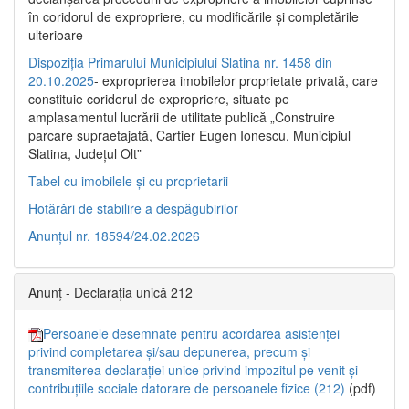
în coridorul de expropriere, cu modificările şi completările
ulterioare
Dispoziția Primarului Municipiului Slatina nr. 1458 din
20.10.2025
- exproprierea imobilelor proprietate privată, care
constituie coridorul de expropriere, situate pe
amplasamentul lucrării de utilitate publică „Construire
parcare supraetajată, Cartier Eugen Ionescu, Municipiul
Slatina, Județul Olt”
Tabel cu imobilele și cu proprietarii
Hotărâri de stabilire a despăgubirilor
Anunțul nr. 18594/24.02.2026
Anunț - Declarația unică 212
Persoanele desemnate pentru acordarea asistenței
privind completarea și/sau depunerea, precum și
transmiterea declarației unice privind impozitul pe venit și
contribuțiile sociale datorare de persoanele fizice (212)
(pdf)