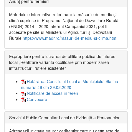
Anunț pentru fermieri
Materialele informative referitoare la măsurile de mediu și
climă cuprinse în Programul Național de Dezvoltare Rurală
(PNDR) 2014 – 2020, aferent Campaniei 2021, pot fi
accesate pe site-ul Ministerului Agriculturii și Dezvoltării
Rurale
https://www.madr.ro/masuri-de-mediu-si-clima.html
Expropriere pentru lucrarea de utilitate publică de interes
local „Realizare variantă ocolitoare prin modernizarea
infrastructurii rutiere existente”
Hotărârea Consiliului Local al Municipiului Slatina
numărul 49 din 29.02.2020
Notificare de acces în teren
Convocare
Serviciul Public Comunitar Local de Evidență a Persoanelor
Adresează invitația tuturor cetățenilor care nu dețin acte de