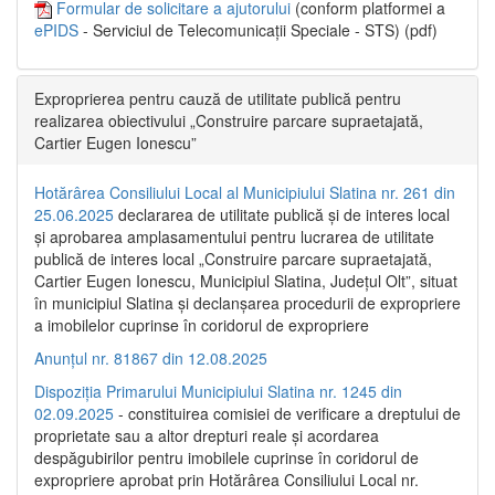
Formular de solicitare a ajutorului
(conform platformei a
ePIDS
- Serviciul de Telecomunicații Speciale - STS) (pdf)
Exproprierea pentru cauză de utilitate publică pentru
realizarea obiectivului „Construire parcare supraetajată,
Cartier Eugen Ionescu”
Hotărârea Consiliului Local al Municipiului Slatina nr. 261 din
25.06.2025
declararea de utilitate publică și de interes local
și aprobarea amplasamentului pentru lucrarea de utilitate
publică de interes local „Construire parcare supraetajată,
Cartier Eugen Ionescu, Municipiul Slatina, Județul Olt”, situat
în municipiul Slatina și declanșarea procedurii de expropriere
a imobilelor cuprinse în coridorul de expropriere
Anunțul nr. 81867 din 12.08.2025
Dispoziția Primarului Municipiului Slatina nr. 1245 din
02.09.2025
- constituirea comisiei de verificare a dreptului de
proprietate sau a altor drepturi reale și acordarea
despăgubirilor pentru imobilele cuprinse în coridorul de
expropriere aprobat prin Hotărârea Consiliului Local nr.