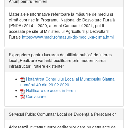
Anunț pentru fermieri
Materialele informative referitoare la măsurile de mediu și
climă cuprinse în Programul Național de Dezvoltare Rurală
(PNDR) 2014 – 2020, aferent Campaniei 2021, pot fi
accesate pe site-ul Ministerului Agriculturii și Dezvoltării
Rurale
https://www.madr.ro/masuri-de-mediu-si-clima.html
Expropriere pentru lucrarea de utilitate publică de interes
local „Realizare variantă ocolitoare prin modernizarea
infrastructurii rutiere existente”
Hotărârea Consiliului Local al Municipiului Slatina
numărul 49 din 29.02.2020
Notificare de acces în teren
Convocare
Serviciul Public Comunitar Local de Evidență a Persoanelor
Adresează invitația tuturor cetățenilor care nu dețin acte de