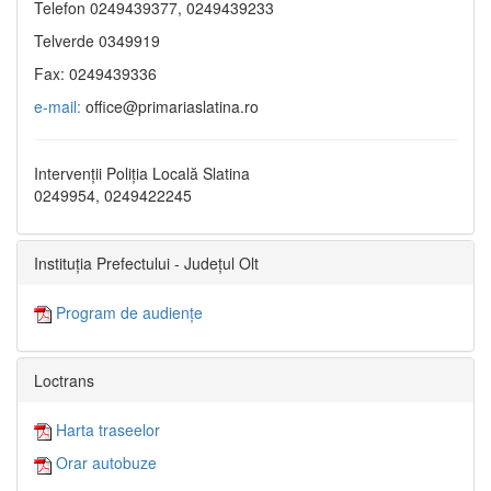
Telefon 0249439377, 0249439233
Telverde 0349919
Fax: 0249439336
e-mail:
office@primariaslatina.ro
Intervenții Poliția Locală Slatina
0249954, 0249422245
Instituția Prefectului - Județul Olt
Program de audiențe
Loctrans
Harta traseelor
Orar autobuze