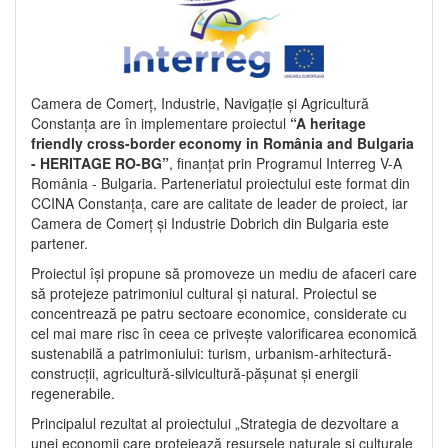
Camera de Comerț, Industrie, Navigație și Agricultură
Constanța are în implementare proiectul
“A heritage
friendly cross-border economy in România and Bulgaria
- HERITAGE RO-BG”
, finanțat prin Programul Interreg V-A
România - Bulgaria. Parteneriatul proiectului este format din
CCINA Constanța, care are calitate de leader de proiect, iar
Camera de Comerț și Industrie Dobrich din Bulgaria este
partener.
Proiectul își propune să promoveze un mediu de afaceri care
să protejeze patrimoniul cultural și natural. Proiectul se
concentrează pe patru sectoare economice, considerate cu
cel mai mare risc în ceea ce privește valorificarea economică
sustenabilă a patrimoniului: turism, urbanism-arhitectură-
construcții, agricultură-silvicultură-pășunat și energii
regenerabile.
Principalul rezultat al proiectului „Strategia de dezvoltare a
unei economii care protejează resursele naturale și culturale