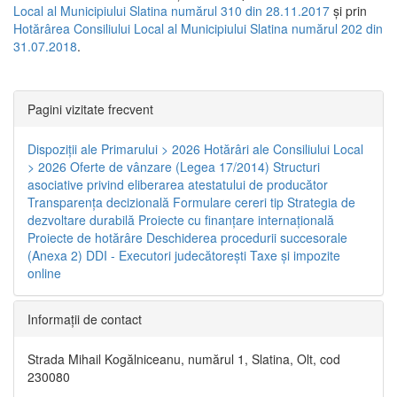
Local al Municipiului Slatina numărul 310 din 28.11.2017
și prin
Hotărârea Consiliului Local al Municipiului Slatina numărul 202 din
31.07.2018
.
Pagini vizitate frecvent
Dispoziţii ale Primarului > 2026
Hotărâri ale Consiliului Local
> 2026
Oferte de vânzare (Legea 17/2014)
Structuri
asociative privind eliberarea atestatului de producător
Transparenţa decizională
Formulare cereri tip
Strategia de
dezvoltare durabilă
Proiecte cu finanţare internaţională
Proiecte de hotărâre
Deschiderea procedurii succesorale
(Anexa 2)
DDI - Executori judecătorești
Taxe şi impozite
online
Informaţii de contact
Strada Mihail Kogălniceanu, numărul 1, Slatina, Olt, cod
230080