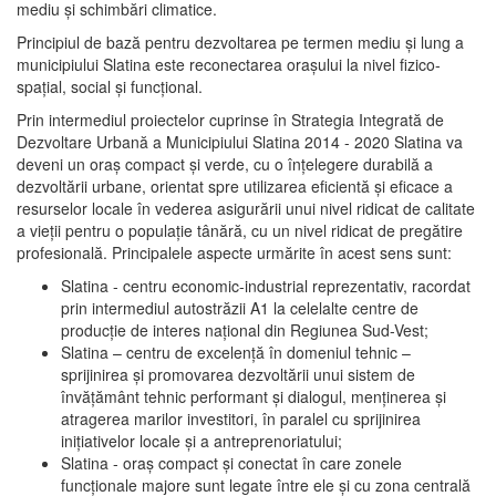
mediu şi schimbări climatice.
Principiul de bază pentru dezvoltarea pe termen mediu şi lung a
municipiului Slatina este reconectarea oraşului la nivel fizico-
spaţial, social şi funcţional.
Prin intermediul proiectelor cuprinse în Strategia Integrată de
Dezvoltare Urbană a Municipiului Slatina 2014 - 2020 Slatina va
deveni un oraş compact şi verde, cu o înţelegere durabilă a
dezvoltării urbane, orientat spre utilizarea eficientă şi eficace a
resurselor locale în vederea asigurării unui nivel ridicat de calitate
a vieţii pentru o populaţie tânără, cu un nivel ridicat de pregătire
profesională. Principalele aspecte urmărite în acest sens sunt:
Slatina - centru economic-industrial reprezentativ, racordat
prin intermediul autostrăzii A1 la celelalte centre de
producţie de interes naţional din Regiunea Sud-Vest;
Slatina – centru de excelenţă în domeniul tehnic –
sprijinirea şi promovarea dezvoltării unui sistem de
învăţământ tehnic performant şi dialogul, menţinerea şi
atragerea marilor investitori, în paralel cu sprijinirea
iniţiativelor locale şi a antreprenoriatului;
Slatina - oraş compact şi conectat în care zonele
funcţionale majore sunt legate între ele şi cu zona centrală