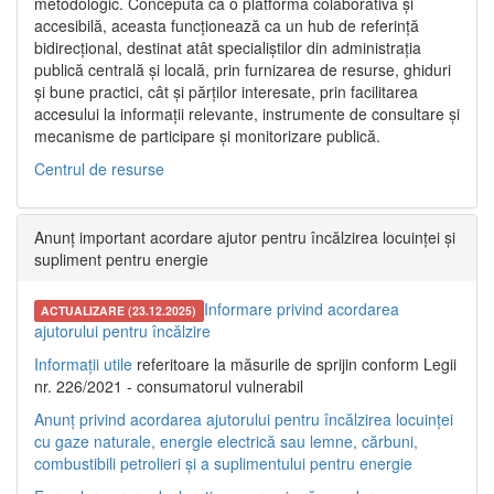
metodologic. Concepută ca o platformă colaborativă și
accesibilă, aceasta funcționează ca un hub de referință
bidirecțional, destinat atât specialiștilor din administrația
publică centrală și locală, prin furnizarea de resurse, ghiduri
și bune practici, cât și părților interesate, prin facilitarea
accesului la informații relevante, instrumente de consultare și
mecanisme de participare și monitorizare publică.
Centrul de resurse
Anunț important acordare ajutor pentru încălzirea locuinței și
supliment pentru energie
Informare privind acordarea
ACTUALIZARE (23.12.2025)
ajutorului pentru încălzire
Informații utile
referitoare la măsurile de sprijin conform Legii
nr. 226/2021 - consumatorul vulnerabil
Anunț privind acordarea ajutorului pentru încălzirea locuinței
cu gaze naturale, energie electrică sau lemne, cărbuni,
combustibili petrolieri și a suplimentului pentru energie