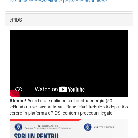
Formular cerere-declarație pe proprie răspundere
ePIDS
Atenție!
Acordarea suplimentului pentru energie (50
lei/lună) nu se face automat. Beneficiarii trebuie să depună o
cerere în platforma ePIDS, conform procedurii legale.