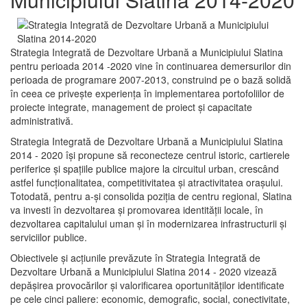
Strategia Integrată de Dezvoltare Urbană a Municipiului Slatina
pentru perioada 2014 -2020 vine în continuarea demersurilor din
perioada de programare 2007-2013, construind pe o bază solidă
în ceea ce priveşte experienţa în implementarea portofoliilor de
proiecte integrate, management de proiect și capacitate
administrativă.
Strategia Integrată de Dezvoltare Urbană a Municipiului Slatina
2014 - 2020 își propune să reconecteze centrul istoric, cartierele
periferice şi spaţiile publice majore la circuitul urban, crescând
astfel funcţionalitatea, competitivitatea şi atractivitatea oraşului.
Totodată, pentru a-şi consolida poziţia de centru regional, Slatina
va investi în dezvoltarea şi promovarea identităţii locale, în
dezvoltarea capitalului uman şi în modernizarea infrastructurii şi
serviciilor publice.
Obiectivele şi acţiunile prevăzute în Strategia Integrată de
Dezvoltare Urbană a Municipiului Slatina 2014 - 2020 vizează
depășirea provocărilor şi valorificarea oportunităţilor identificate
pe cele cinci paliere: economic, demografic, social, conectivitate,