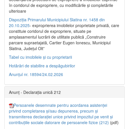
în coridorul de expropriere, cu modificările şi completările
ulterioare
Dispoziția Primarului Municipiului Slatina nr. 1458 din
20.10.2025
- exproprierea imobilelor proprietate privată, care
constituie coridorul de expropriere, situate pe
amplasamentul lucrării de utilitate publică „Construire
parcare supraetajată, Cartier Eugen Ionescu, Municipiul
Slatina, Județul Olt”
Tabel cu imobilele și cu proprietarii
Hotărâri de stabilire a despăgubirilor
Anunțul nr. 18594/24.02.2026
Anunț - Declarația unică 212
Persoanele desemnate pentru acordarea asistenței
privind completarea și/sau depunerea, precum și
transmiterea declarației unice privind impozitul pe venit și
contribuțiile sociale datorare de persoanele fizice (212)
(pdf)