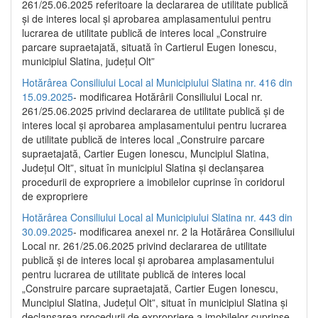
261/25.06.2025 referitoare la declararea de utilitate publică
și de interes local și aprobarea amplasamentului pentru
lucrarea de utilitate publică de interes local „Construire
parcare supraetajată, situată în Cartierul Eugen Ionescu,
municipiul Slatina, județul Olt”
Hotărârea Consiliului Local al Municipiului Slatina nr. 416 din
15.09.2025
- modificarea Hotărârii Consiliului Local nr.
261/25.06.2025 privind declararea de utilitate publică și de
interes local și aprobarea amplasamentului pentru lucrarea
de utilitate publică de interes local „Construire parcare
supraetajată, Cartier Eugen Ionescu, Muncipiul Slatina,
Județul Olt”, situat în municipiul Slatina și declanșarea
procedurii de expropriere a imobilelor cuprinse în coridorul
de expropriere
Hotărârea Consiliului Local al Municipiului Slatina nr. 443 din
30.09.2025
- modificarea anexei nr. 2 la Hotărârea Consiliului
Local nr. 261/25.06.2025 privind declararea de utilitate
publică şi de interes local şi aprobarea amplasamentului
pentru lucrarea de utilitate publică de interes local
„Construire parcare supraetajată, Cartier Eugen Ionescu,
Muncipiul Slatina, Judeţul Olt”, situat în municipiul Slatina şi
declanşarea procedurii de expropriere a imobilelor cuprinse