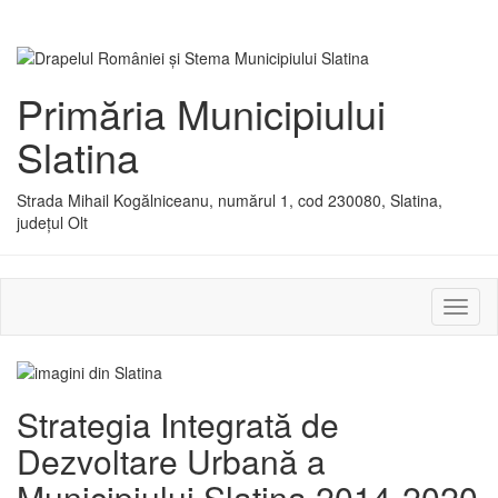
Primăria Municipiului
Slatina
Strada Mihail Kogălniceanu, numărul 1, cod 230080, Slatina,
județul Olt
Activ
sau
dezac
meniu
Strategia Integrată de
Dezvoltare Urbană a
Municipiului Slatina 2014-2020