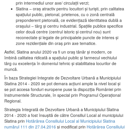
prin intermediul unor axe/ circulații verzi;
Slatina – oraş atractiv pentru locuitori şi turişti, prin calitatea
spaţiului public, pietonal, prietenos, cu o zonă centrală
preponderent pietonală, ce evidenţiază identitatea dublă a
oraşului – târg şi centru industrial. Spaţiile publice specifice
celor două centre (centrul istoric şi centrul nou) sunt
reconectate şi legate de principalele puncte de interes şi
zone rezidenţiale din oraş prin axe tematice.
Astfel, Slatina anului 2020 va fi un oraş tânăr şi modern, ce
îmbină calitatea ridicată a spaţiului public şi farmecul vechiului
târg cu excelenţa în domeniul tehnic şi stabilitatea locurilor de
muncă.
În baza Strategiei Integrate de Dezvoltare Urbană a Municipiului
Slatina 2014 - 2020 se pot demara acţiuni ample la nivel local şi
se pot accesa fonduri europene puse la dispoziţia României prin
Instrumentele Structurale, în special prin Programul Operațional
Regional.
Strategia Integrată de Dezvoltare Urbană a Municipiului Slatina
2014 - 2020 a fost însuşită de către Consiliul Local al municipiului
Slatina prin
Hotărârea Consiliului Local al Municipiului Slatina
numărul 111 din 27.04.2016
și modificat prin
Hotărârea Consiliului