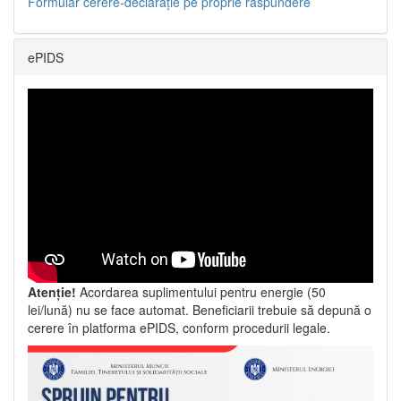
Formular cerere-declarație pe proprie răspundere
ePIDS
Atenție!
Acordarea suplimentului pentru energie (50
lei/lună) nu se face automat. Beneficiarii trebuie să depună o
cerere în platforma ePIDS, conform procedurii legale.