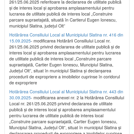
261/25.06.2025 referitoare la declararea de utilitate publică
și de interes local și aprobarea amplasamentului pentru
lucrarea de utilitate publică de interes local „Construire
parcare supraetajată, situată în Cartierul Eugen Ionescu,
municipiul Slatina, județul Olt”
Hotărârea Consiliului Local al Municipiului Slatina nr. 416 din
15.09.2025
- modificarea Hotărârii Consiliului Local nr.
261/25.06.2025 privind declararea de utilitate publică și de
interes local și aprobarea amplasamentului pentru lucrarea
de utilitate publică de interes local „Construire parcare
supraetajată, Cartier Eugen Ionescu, Muncipiul Slatina,
Județul Olt”, situat în municipiul Slatina și declanșarea
procedurii de expropriere a imobilelor cuprinse în coridorul
de expropriere
Hotărârea Consiliului Local al Municipiului Slatina nr. 443 din
30.09.2025
- modificarea anexei nr. 2 la Hotărârea Consiliului
Local nr. 261/25.06.2025 privind declararea de utilitate
publică şi de interes local şi aprobarea amplasamentului
pentru lucrarea de utilitate publică de interes local
„Construire parcare supraetajată, Cartier Eugen Ionescu,
Muncipiul Slatina, Judeţul Olt”, situat în municipiul Slatina şi
declanşarea procedurii de expropriere a imobilelor cuprinse