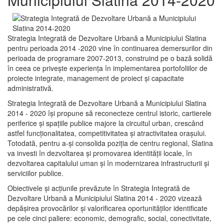
Strategia Integrată de Dezvoltare Urbană a Municipiului Slatina
pentru perioada 2014 -2020 vine în continuarea demersurilor din
perioada de programare 2007-2013, construind pe o bază solidă
în ceea ce priveşte experienţa în implementarea portofoliilor de
proiecte integrate, management de proiect și capacitate
administrativă.
Strategia Integrată de Dezvoltare Urbană a Municipiului Slatina
2014 - 2020 își propune să reconecteze centrul istoric, cartierele
periferice şi spaţiile publice majore la circuitul urban, crescând
astfel funcţionalitatea, competitivitatea şi atractivitatea oraşului.
Totodată, pentru a-şi consolida poziţia de centru regional, Slatina
va investi în dezvoltarea şi promovarea identităţii locale, în
dezvoltarea capitalului uman şi în modernizarea infrastructurii şi
serviciilor publice.
Obiectivele şi acţiunile prevăzute în Strategia Integrată de
Dezvoltare Urbană a Municipiului Slatina 2014 - 2020 vizează
depășirea provocărilor şi valorificarea oportunităţilor identificate
pe cele cinci paliere: economic, demografic, social, conectivitate,