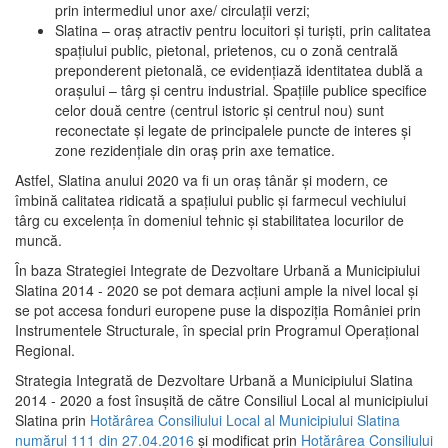
prin intermediul unor axe/ circulații verzi;
Slatina – oraş atractiv pentru locuitori şi turişti, prin calitatea
spaţiului public, pietonal, prietenos, cu o zonă centrală
preponderent pietonală, ce evidenţiază identitatea dublă a
oraşului – târg şi centru industrial. Spaţiile publice specifice
celor două centre (centrul istoric şi centrul nou) sunt
reconectate şi legate de principalele puncte de interes şi
zone rezidenţiale din oraş prin axe tematice.
Astfel, Slatina anului 2020 va fi un oraş tânăr şi modern, ce
îmbină calitatea ridicată a spaţiului public şi farmecul vechiului
târg cu excelenţa în domeniul tehnic şi stabilitatea locurilor de
muncă.
În baza Strategiei Integrate de Dezvoltare Urbană a Municipiului
Slatina 2014 - 2020 se pot demara acţiuni ample la nivel local şi
se pot accesa fonduri europene puse la dispoziţia României prin
Instrumentele Structurale, în special prin Programul Operațional
Regional.
Strategia Integrată de Dezvoltare Urbană a Municipiului Slatina
2014 - 2020 a fost însuşită de către Consiliul Local al municipiului
Slatina prin
Hotărârea Consiliului Local al Municipiului Slatina
numărul 111 din 27.04.2016
și modificat prin
Hotărârea Consiliului