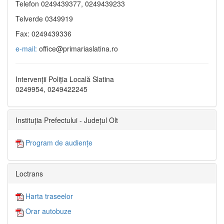
Telefon 0249439377, 0249439233
Telverde 0349919
Fax: 0249439336
e-mail:
office@primariaslatina.ro
Intervenții Poliția Locală Slatina
0249954, 0249422245
Instituția Prefectului - Județul Olt
Program de audiențe
Loctrans
Harta traseelor
Orar autobuze