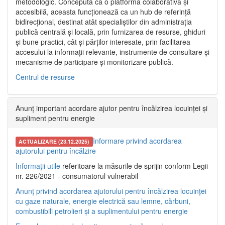
metodologic. Concepută ca o platformă colaborativă și
accesibilă, aceasta funcționează ca un hub de referință
bidirecțional, destinat atât specialiștilor din administrația
publică centrală și locală, prin furnizarea de resurse, ghiduri
și bune practici, cât și părților interesate, prin facilitarea
accesului la informații relevante, instrumente de consultare și
mecanisme de participare și monitorizare publică.
Centrul de resurse
Anunț important acordare ajutor pentru încălzirea locuinței și
supliment pentru energie
Informare privind acordarea
ACTUALIZARE (23.12.2025)
ajutorului pentru încălzire
Informații utile
referitoare la măsurile de sprijin conform Legii
nr. 226/2021 - consumatorul vulnerabil
Anunț privind acordarea ajutorului pentru încălzirea locuinței
cu gaze naturale, energie electrică sau lemne, cărbuni,
combustibili petrolieri și a suplimentului pentru energie