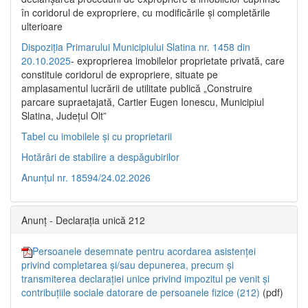
în coridorul de expropriere, cu modificările şi completările
ulterioare
Dispoziția Primarului Municipiului Slatina nr. 1458 din
20.10.2025
- exproprierea imobilelor proprietate privată, care
constituie coridorul de expropriere, situate pe
amplasamentul lucrării de utilitate publică „Construire
parcare supraetajată, Cartier Eugen Ionescu, Municipiul
Slatina, Județul Olt”
Tabel cu imobilele și cu proprietarii
Hotărâri de stabilire a despăgubirilor
Anunțul nr. 18594/24.02.2026
Anunț - Declarația unică 212
Persoanele desemnate pentru acordarea asistenței
privind completarea și/sau depunerea, precum și
transmiterea declarației unice privind impozitul pe venit și
contribuțiile sociale datorare de persoanele fizice (212)
(pdf)