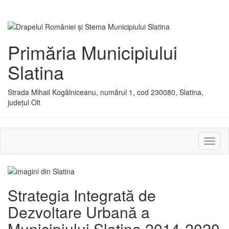
Primăria Municipiului
Slatina
Strada Mihail Kogălniceanu, numărul 1, cod 230080, Slatina,
județul Olt
Activ
sau
dezac
meniu
Strategia Integrată de
Dezvoltare Urbană a
Municipiului Slatina 2014-2020