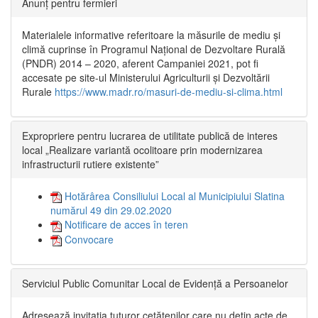
Anunț pentru fermieri
Materialele informative referitoare la măsurile de mediu și
climă cuprinse în Programul Național de Dezvoltare Rurală
(PNDR) 2014 – 2020, aferent Campaniei 2021, pot fi
accesate pe site-ul Ministerului Agriculturii și Dezvoltării
Rurale
https://www.madr.ro/masuri-de-mediu-si-clima.html
Expropriere pentru lucrarea de utilitate publică de interes
local „Realizare variantă ocolitoare prin modernizarea
infrastructurii rutiere existente”
Hotărârea Consiliului Local al Municipiului Slatina
numărul 49 din 29.02.2020
Notificare de acces în teren
Convocare
Serviciul Public Comunitar Local de Evidență a Persoanelor
Adresează invitația tuturor cetățenilor care nu dețin acte de