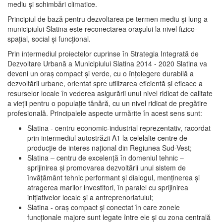
mediu şi schimbări climatice.
Principiul de bază pentru dezvoltarea pe termen mediu şi lung a
municipiului Slatina este reconectarea oraşului la nivel fizico-
spaţial, social şi funcţional.
Prin intermediul proiectelor cuprinse în Strategia Integrată de
Dezvoltare Urbană a Municipiului Slatina 2014 - 2020 Slatina va
deveni un oraş compact şi verde, cu o înţelegere durabilă a
dezvoltării urbane, orientat spre utilizarea eficientă şi eficace a
resurselor locale în vederea asigurării unui nivel ridicat de calitate
a vieţii pentru o populaţie tânără, cu un nivel ridicat de pregătire
profesională. Principalele aspecte urmărite în acest sens sunt:
Slatina - centru economic-industrial reprezentativ, racordat
prin intermediul autostrăzii A1 la celelalte centre de
producţie de interes naţional din Regiunea Sud-Vest;
Slatina – centru de excelenţă în domeniul tehnic –
sprijinirea şi promovarea dezvoltării unui sistem de
învăţământ tehnic performant şi dialogul, menţinerea şi
atragerea marilor investitori, în paralel cu sprijinirea
iniţiativelor locale şi a antreprenoriatului;
Slatina - oraş compact şi conectat în care zonele
funcţionale majore sunt legate între ele şi cu zona centrală