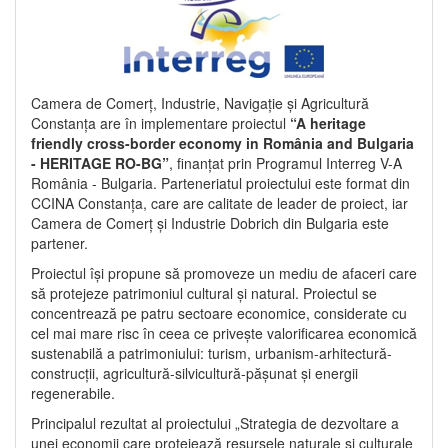
Camera de Comerț, Industrie, Navigație și Agricultură
Constanța are în implementare proiectul
“A heritage
friendly cross-border economy in România and Bulgaria
- HERITAGE RO-BG”
, finanțat prin Programul Interreg V-A
România - Bulgaria. Parteneriatul proiectului este format din
CCINA Constanța, care are calitate de leader de proiect, iar
Camera de Comerț și Industrie Dobrich din Bulgaria este
partener.
Proiectul își propune să promoveze un mediu de afaceri care
să protejeze patrimoniul cultural și natural. Proiectul se
concentrează pe patru sectoare economice, considerate cu
cel mai mare risc în ceea ce privește valorificarea economică
sustenabilă a patrimoniului: turism, urbanism-arhitectură-
construcții, agricultură-silvicultură-pășunat și energii
regenerabile.
Principalul rezultat al proiectului „Strategia de dezvoltare a
unei economii care protejează resursele naturale și culturale