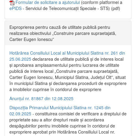
Formular de solicitare a ajutorului
(conform platformei a
ePIDS
- Serviciul de Telecomunicații Speciale - STS) (pdf)
Exproprierea pentru cauză de utilitate publică pentru
realizarea obiectivului „Construire parcare supraetajată,
Cartier Eugen Ionescu”
Hotărârea Consiliului Local al Municipiului Slatina nr. 261 din
25.06.2025
declararea de utilitate publică și de interes local
și aprobarea amplasamentului pentru lucrarea de utilitate
publică de interes local „Construire parcare supraetajată,
Cartier Eugen Ionescu, Municipiul Slatina, Județul Olt”, situat
în municipiul Slatina și declanșarea procedurii de expropriere
a imobilelor cuprinse în coridorul de expropriere
Anunțul nr. 81867 din 12.08.2025
Dispoziția Primarului Municipiului Slatina nr. 1245 din
02.09.2025
- constituirea comisiei de verificare a dreptului de
proprietate sau a altor drepturi reale și acordarea
despăgubirilor pentru imobilele cuprinse în coridorul de
expropriere aprobat prin Hotărârea Consiliului Local nr.