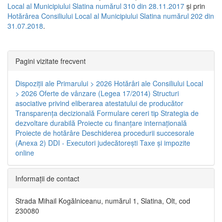
Local al Municipiului Slatina numărul 310 din 28.11.2017
și prin
Hotărârea Consiliului Local al Municipiului Slatina numărul 202 din
31.07.2018
.
Pagini vizitate frecvent
Dispoziţii ale Primarului > 2026
Hotărâri ale Consiliului Local
> 2026
Oferte de vânzare (Legea 17/2014)
Structuri
asociative privind eliberarea atestatului de producător
Transparenţa decizională
Formulare cereri tip
Strategia de
dezvoltare durabilă
Proiecte cu finanţare internaţională
Proiecte de hotărâre
Deschiderea procedurii succesorale
(Anexa 2)
DDI - Executori judecătorești
Taxe şi impozite
online
Informaţii de contact
Strada Mihail Kogălniceanu, numărul 1, Slatina, Olt, cod
230080