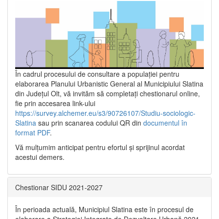
În cadrul procesului de consultare a populaţiei pentru
elaborarea Planului Urbanistic General al Municipiului Slatina
din Județul Olt, vă invităm să completați chestionarul online,
fie prin accesarea link-ului
https://survey.alchemer.eu/s3/90726107/Studiu-sociologic-
Slatina
sau prin scanarea codului QR din
documentul în
format PDF
.
Vă mulţumim anticipat pentru efortul şi sprijinul acordat
acestui demers.
Chestionar SIDU 2021-2027
În perioada actuală, Municipiul Slatina este în procesul de
elaborare a Strategiei Integrate de Dezvoltare Urbană 2021‐