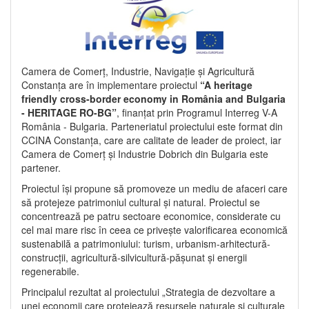
Camera de Comerț, Industrie, Navigație și Agricultură
Constanța are în implementare proiectul
“A heritage
friendly cross-border economy in România and Bulgaria
- HERITAGE RO-BG”
, finanțat prin Programul Interreg V-A
România - Bulgaria. Parteneriatul proiectului este format din
CCINA Constanța, care are calitate de leader de proiect, iar
Camera de Comerț și Industrie Dobrich din Bulgaria este
partener.
Proiectul își propune să promoveze un mediu de afaceri care
să protejeze patrimoniul cultural și natural. Proiectul se
concentrează pe patru sectoare economice, considerate cu
cel mai mare risc în ceea ce privește valorificarea economică
sustenabilă a patrimoniului: turism, urbanism-arhitectură-
construcții, agricultură-silvicultură-pășunat și energii
regenerabile.
Principalul rezultat al proiectului „Strategia de dezvoltare a
unei economii care protejează resursele naturale și culturale