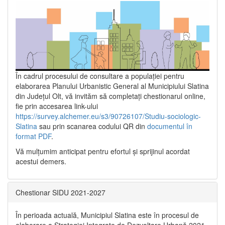
În cadrul procesului de consultare a populaţiei pentru
elaborarea Planului Urbanistic General al Municipiului Slatina
din Județul Olt, vă invităm să completați chestionarul online,
fie prin accesarea link-ului
https://survey.alchemer.eu/s3/90726107/Studiu-sociologic-
Slatina
sau prin scanarea codului QR din
documentul în
format PDF
.
Vă mulţumim anticipat pentru efortul şi sprijinul acordat
acestui demers.
Chestionar SIDU 2021-2027
În perioada actuală, Municipiul Slatina este în procesul de
elaborare a Strategiei Integrate de Dezvoltare Urbană 2021‐