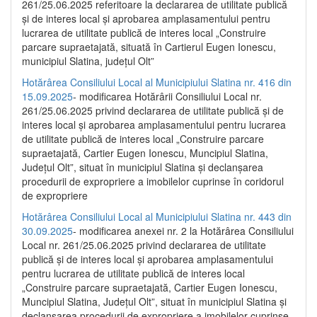
261/25.06.2025 referitoare la declararea de utilitate publică
și de interes local și aprobarea amplasamentului pentru
lucrarea de utilitate publică de interes local „Construire
parcare supraetajată, situată în Cartierul Eugen Ionescu,
municipiul Slatina, județul Olt”
Hotărârea Consiliului Local al Municipiului Slatina nr. 416 din
15.09.2025
- modificarea Hotărârii Consiliului Local nr.
261/25.06.2025 privind declararea de utilitate publică și de
interes local și aprobarea amplasamentului pentru lucrarea
de utilitate publică de interes local „Construire parcare
supraetajată, Cartier Eugen Ionescu, Muncipiul Slatina,
Județul Olt”, situat în municipiul Slatina și declanșarea
procedurii de expropriere a imobilelor cuprinse în coridorul
de expropriere
Hotărârea Consiliului Local al Municipiului Slatina nr. 443 din
30.09.2025
- modificarea anexei nr. 2 la Hotărârea Consiliului
Local nr. 261/25.06.2025 privind declararea de utilitate
publică şi de interes local şi aprobarea amplasamentului
pentru lucrarea de utilitate publică de interes local
„Construire parcare supraetajată, Cartier Eugen Ionescu,
Muncipiul Slatina, Judeţul Olt”, situat în municipiul Slatina şi
declanşarea procedurii de expropriere a imobilelor cuprinse