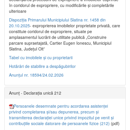
în coridorul de expropriere, cu modificările şi completările
ulterioare
Dispoziția Primarului Municipiului Slatina nr. 1458 din
20.10.2025
- exproprierea imobilelor proprietate privată, care
constituie coridorul de expropriere, situate pe
amplasamentul lucrării de utilitate publică „Construire
parcare supraetajată, Cartier Eugen Ionescu, Municipiul
Slatina, Județul Olt”
Tabel cu imobilele și cu proprietarii
Hotărâri de stabilire a despăgubirilor
Anunțul nr. 18594/24.02.2026
Anunț - Declarația unică 212
Persoanele desemnate pentru acordarea asistenței
privind completarea și/sau depunerea, precum și
transmiterea declarației unice privind impozitul pe venit și
contribuțiile sociale datorare de persoanele fizice (212)
(pdf)