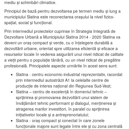
mediu şi schimbări climatice.
Principiul de bază pentru dezvoltarea pe termen mediu şi lung a
municipiului Slatina este reconectarea oraşului la nivel fizico-
spaţial, social şi funcţional.
Prin intermediul proiectelor cuprinse în Strategia Integrată de
Dezvoltare Urbană a Municipiului Slatina 2014 - 2020 Slatina va
deveni un oraş compact şi verde, cu o înţelegere durabilă a
dezvoltării urbane, orientat spre utilizarea eficientă şi eficace a
resurselor locale în vederea asigurării unui nivel ridicat de calitate
a vieţii pentru o populaţie tânără, cu un nivel ridicat de pregătire
profesională. Principalele aspecte urmărite în acest sens sunt:
Slatina - centru economic-industrial reprezentativ, racordat
prin intermediul autostrăzii A1 la celelalte centre de
producţie de interes naţional din Regiunea Sud-Vest;
Slatina – centru de excelenţă în domeniul tehnic –
sprijinirea şi promovarea dezvoltării unui sistem de
învăţământ tehnic performant şi dialogul, menţinerea şi
atragerea marilor investitori, în paralel cu sprijinirea
iniţiativelor locale şi a antreprenoriatului;
Slatina - oraş compact şi conectat în care zonele
funcţionale majore sunt legate între ele şi cu zona centrală