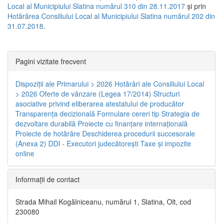
Local al Municipiului Slatina numărul 310 din 28.11.2017
și prin
Hotărârea Consiliului Local al Municipiului Slatina numărul 202 din
31.07.2018
.
Pagini vizitate frecvent
Dispoziţii ale Primarului > 2026
Hotărâri ale Consiliului Local
> 2026
Oferte de vânzare (Legea 17/2014)
Structuri
asociative privind eliberarea atestatului de producător
Transparenţa decizională
Formulare cereri tip
Strategia de
dezvoltare durabilă
Proiecte cu finanţare internaţională
Proiecte de hotărâre
Deschiderea procedurii succesorale
(Anexa 2)
DDI - Executori judecătorești
Taxe şi impozite
online
Informaţii de contact
Strada Mihail Kogălniceanu, numărul 1, Slatina, Olt, cod
230080