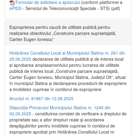
Formular de solicitare a ajutorului
(conform platformei a
ePIDS
- Serviciul de Telecomunicații Speciale - STS) (pdf)
Exproprierea pentru cauză de utilitate publică pentru
realizarea obiectivului „Construire parcare supraetajată,
Cartier Eugen Ionescu”
Hotărârea Consiliului Local al Municipiului Slatina nr. 261 din
25.06.2025
declararea de utilitate publică și de interes local
și aprobarea amplasamentului pentru lucrarea de utilitate
publică de interes local „Construire parcare supraetajată,
Cartier Eugen Ionescu, Municipiul Slatina, Județul Olt”, situat
în municipiul Slatina și declanșarea procedurii de expropriere
a imobilelor cuprinse în coridorul de expropriere
Anunțul nr. 81867 din 12.08.2025
Dispoziția Primarului Municipiului Slatina nr. 1245 din
02.09.2025
- constituirea comisiei de verificare a dreptului de
proprietate sau a altor drepturi reale și acordarea
despăgubirilor pentru imobilele cuprinse în coridorul de
expropriere aprobat prin Hotărârea Consiliului Local nr.