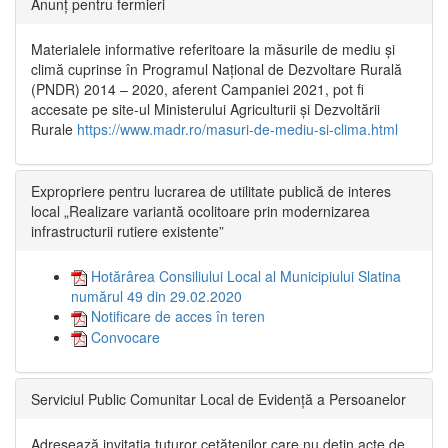
Anunț pentru fermieri
Materialele informative referitoare la măsurile de mediu și
climă cuprinse în Programul Național de Dezvoltare Rurală
(PNDR) 2014 – 2020, aferent Campaniei 2021, pot fi
accesate pe site-ul Ministerului Agriculturii și Dezvoltării
Rurale
https://www.madr.ro/masuri-de-mediu-si-clima.html
Expropriere pentru lucrarea de utilitate publică de interes
local „Realizare variantă ocolitoare prin modernizarea
infrastructurii rutiere existente”
Hotărârea Consiliului Local al Municipiului Slatina
numărul 49 din 29.02.2020
Notificare de acces în teren
Convocare
Serviciul Public Comunitar Local de Evidență a Persoanelor
Adresează invitația tuturor cetățenilor care nu dețin acte de