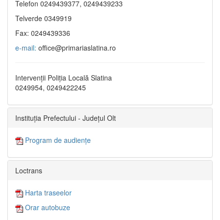
Telefon 0249439377, 0249439233
Telverde 0349919
Fax: 0249439336
e-mail:
office@primariaslatina.ro
Intervenții Poliția Locală Slatina
0249954, 0249422245
Instituția Prefectului - Județul Olt
Program de audiențe
Loctrans
Harta traseelor
Orar autobuze