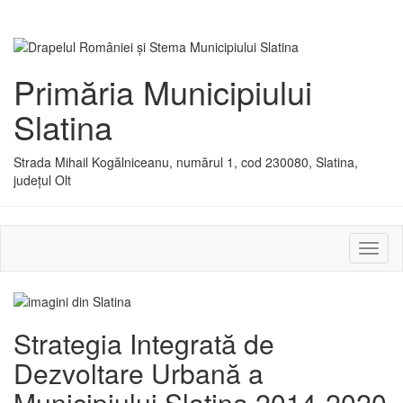
Primăria Municipiului
Slatina
Strada Mihail Kogălniceanu, numărul 1, cod 230080, Slatina,
județul Olt
Activ
sau
dezac
meniu
Strategia Integrată de
Dezvoltare Urbană a
Municipiului Slatina 2014-2020