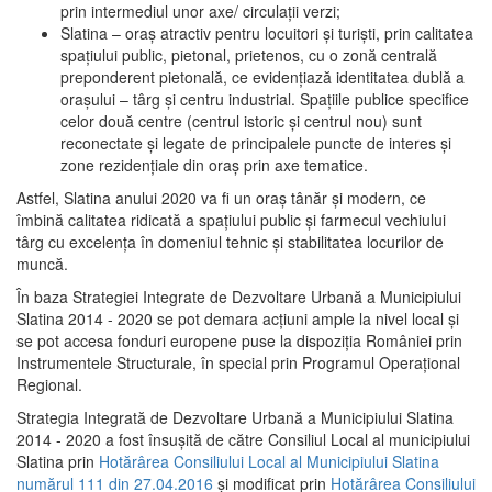
prin intermediul unor axe/ circulații verzi;
Slatina – oraş atractiv pentru locuitori şi turişti, prin calitatea
spaţiului public, pietonal, prietenos, cu o zonă centrală
preponderent pietonală, ce evidenţiază identitatea dublă a
oraşului – târg şi centru industrial. Spaţiile publice specifice
celor două centre (centrul istoric şi centrul nou) sunt
reconectate şi legate de principalele puncte de interes şi
zone rezidenţiale din oraş prin axe tematice.
Astfel, Slatina anului 2020 va fi un oraş tânăr şi modern, ce
îmbină calitatea ridicată a spaţiului public şi farmecul vechiului
târg cu excelenţa în domeniul tehnic şi stabilitatea locurilor de
muncă.
În baza Strategiei Integrate de Dezvoltare Urbană a Municipiului
Slatina 2014 - 2020 se pot demara acţiuni ample la nivel local şi
se pot accesa fonduri europene puse la dispoziţia României prin
Instrumentele Structurale, în special prin Programul Operațional
Regional.
Strategia Integrată de Dezvoltare Urbană a Municipiului Slatina
2014 - 2020 a fost însuşită de către Consiliul Local al municipiului
Slatina prin
Hotărârea Consiliului Local al Municipiului Slatina
numărul 111 din 27.04.2016
și modificat prin
Hotărârea Consiliului