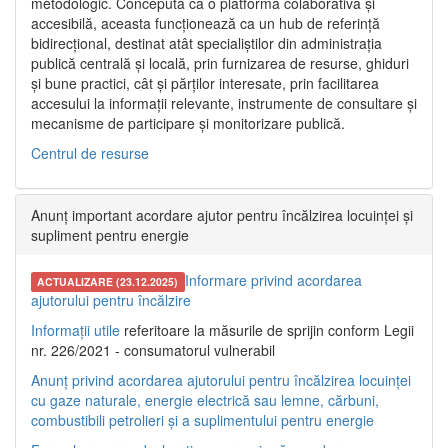
metodologic. Concepută ca o platformă colaborativă și
accesibilă, aceasta funcționează ca un hub de referință
bidirecțional, destinat atât specialiștilor din administrația
publică centrală și locală, prin furnizarea de resurse, ghiduri
și bune practici, cât și părților interesate, prin facilitarea
accesului la informații relevante, instrumente de consultare și
mecanisme de participare și monitorizare publică.
Centrul de resurse
Anunț important acordare ajutor pentru încălzirea locuinței și
supliment pentru energie
Informare privind acordarea
ACTUALIZARE (23.12.2025)
ajutorului pentru încălzire
Informații utile
referitoare la măsurile de sprijin conform Legii
nr. 226/2021 - consumatorul vulnerabil
Anunț privind acordarea ajutorului pentru încălzirea locuinței
cu gaze naturale, energie electrică sau lemne, cărbuni,
combustibili petrolieri și a suplimentului pentru energie