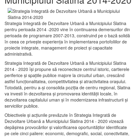
Strategia Integrată de Dezvoltare Urbană a Municipiului Slatina
pentru perioada 2014 -2020 vine în continuarea demersurilor din
perioada de programare 2007-2013, construind pe o bază solidă
în ceea ce priveşte experienţa în implementarea portofoliilor de
proiecte integrate, management de proiect și capacitate
administrativă.
Strategia Integrată de Dezvoltare Urbană a Municipiului Slatina
2014 - 2020 își propune să reconecteze centrul istoric, cartierele
periferice şi spaţiile publice majore la circuitul urban, crescând
astfel funcţionalitatea, competitivitatea şi atractivitatea oraşului.
Totodată, pentru a-şi consolida poziţia de centru regional, Slatina
va investi în dezvoltarea şi promovarea identităţii locale, în
dezvoltarea capitalului uman şi în modernizarea infrastructurii şi
serviciilor publice.
Obiectivele şi acţiunile prevăzute în Strategia Integrată de
Dezvoltare Urbană a Municipiului Slatina 2014 - 2020 vizează
depășirea provocărilor şi valorificarea oportunităţilor identificate
pe cele cinci paliere: economic, demografic, social, conectivitate,