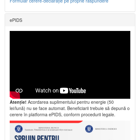
Formular cerere-declarație pe proprie răspundere
ePIDS
Atenție!
Acordarea suplimentului pentru energie (50
lei/lună) nu se face automat. Beneficiarii trebuie să depună o
cerere în platforma ePIDS, conform procedurii legale.