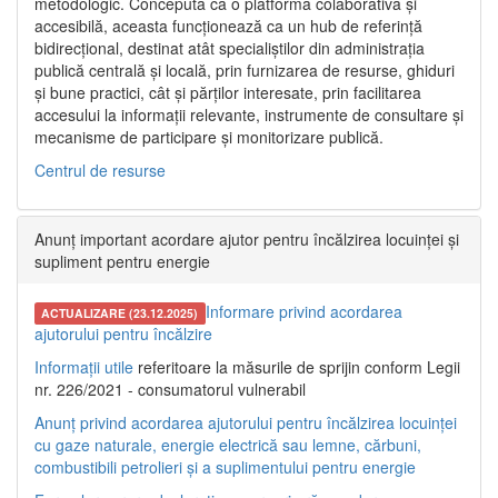
metodologic. Concepută ca o platformă colaborativă și
accesibilă, aceasta funcționează ca un hub de referință
bidirecțional, destinat atât specialiștilor din administrația
publică centrală și locală, prin furnizarea de resurse, ghiduri
și bune practici, cât și părților interesate, prin facilitarea
accesului la informații relevante, instrumente de consultare și
mecanisme de participare și monitorizare publică.
Centrul de resurse
Anunț important acordare ajutor pentru încălzirea locuinței și
supliment pentru energie
Informare privind acordarea
ACTUALIZARE (23.12.2025)
ajutorului pentru încălzire
Informații utile
referitoare la măsurile de sprijin conform Legii
nr. 226/2021 - consumatorul vulnerabil
Anunț privind acordarea ajutorului pentru încălzirea locuinței
cu gaze naturale, energie electrică sau lemne, cărbuni,
combustibili petrolieri și a suplimentului pentru energie