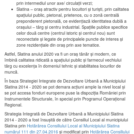
prin intermediul unor axe/ circulații verzi;
Slatina – oraş atractiv pentru locuitori şi turişti, prin calitatea
spaţiului public, pietonal, prietenos, cu o zonă centrală
preponderent pietonală, ce evidenţiază identitatea dublă a
oraşului – târg şi centru industrial. Spaţiile publice specifice
celor două centre (centrul istoric şi centrul nou) sunt
reconectate şi legate de principalele puncte de interes şi
zone rezidenţiale din oraş prin axe tematice.
Astfel, Slatina anului 2020 va fi un oraş tânăr şi modern, ce
îmbină calitatea ridicată a spaţiului public şi farmecul vechiului
târg cu excelenţa în domeniul tehnic şi stabilitatea locurilor de
muncă.
În baza Strategiei Integrate de Dezvoltare Urbană a Municipiului
Slatina 2014 - 2020 se pot demara acţiuni ample la nivel local şi
se pot accesa fonduri europene puse la dispoziţia României prin
Instrumentele Structurale, în special prin Programul Operațional
Regional.
Strategia Integrată de Dezvoltare Urbană a Municipiului Slatina
2014 - 2020 a fost însuşită de către Consiliul Local al municipiului
Slatina prin
Hotărârea Consiliului Local al Municipiului Slatina
numărul 111 din 27.04.2016
și modificat prin
Hotărârea Consiliului