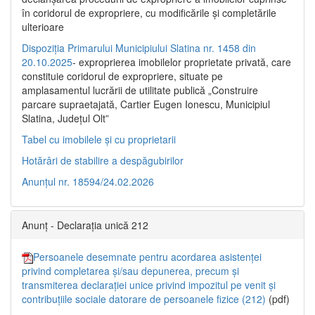
în coridorul de expropriere, cu modificările şi completările
ulterioare
Dispoziția Primarului Municipiului Slatina nr. 1458 din
20.10.2025
- exproprierea imobilelor proprietate privată, care
constituie coridorul de expropriere, situate pe
amplasamentul lucrării de utilitate publică „Construire
parcare supraetajată, Cartier Eugen Ionescu, Municipiul
Slatina, Județul Olt”
Tabel cu imobilele și cu proprietarii
Hotărâri de stabilire a despăgubirilor
Anunțul nr. 18594/24.02.2026
Anunț - Declarația unică 212
Persoanele desemnate pentru acordarea asistenței
privind completarea și/sau depunerea, precum și
transmiterea declarației unice privind impozitul pe venit și
contribuțiile sociale datorare de persoanele fizice (212)
(pdf)