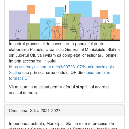
În cadrul procesului de consultare a populaţiei pentru
elaborarea Planului Urbanistic General al Municipiului Slatina
din Județul Olt, vă invităm să completați chestionarul online,
fie prin accesarea link-ului
https://survey.alchemer.eu/s3/90726107/Studiu-sociologic-
Slatina
sau prin scanarea codului QR din
documentul în
format PDF
.
Vă mulţumim anticipat pentru efortul şi sprijinul acordat
acestui demers.
Chestionar SIDU 2021-2027
În perioada actuală, Municipiul Slatina este în procesul de
elaborare a Strategiei Integrate de Dezvoltare Urbană 2021‐