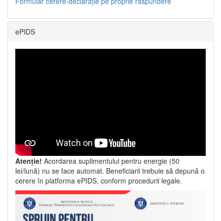
Formular cerere-declarație pe proprie răspundere
ePIDS
Atenție!
Acordarea suplimentului pentru energie (50
lei/lună) nu se face automat. Beneficiarii trebuie să depună o
cerere în platforma ePIDS, conform procedurii legale.