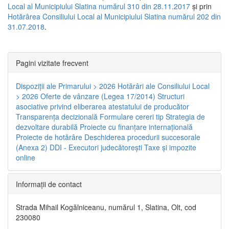
Local al Municipiului Slatina numărul 310 din 28.11.2017
și prin
Hotărârea Consiliului Local al Municipiului Slatina numărul 202 din
31.07.2018
.
Pagini vizitate frecvent
Dispoziţii ale Primarului > 2026
Hotărâri ale Consiliului Local
> 2026
Oferte de vânzare (Legea 17/2014)
Structuri
asociative privind eliberarea atestatului de producător
Transparenţa decizională
Formulare cereri tip
Strategia de
dezvoltare durabilă
Proiecte cu finanţare internaţională
Proiecte de hotărâre
Deschiderea procedurii succesorale
(Anexa 2)
DDI - Executori judecătorești
Taxe şi impozite
online
Informaţii de contact
Strada Mihail Kogălniceanu, numărul 1, Slatina, Olt, cod
230080