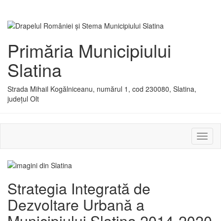
Primăria Municipiului
Slatina
Strada Mihail Kogălniceanu, numărul 1, cod 230080, Slatina,
județul Olt
Activ
sau
dezac
meniu
Strategia Integrată de
Dezvoltare Urbană a
Municipiului Slatina 2014-2020