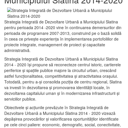
Strategia Integrată de Dezvoltare Urbană a Municipiului Slatina
pentru perioada 2014 -2020 vine în continuarea demersurilor din
perioada de programare 2007-2013, construind pe o bază solidă
în ceea ce priveşte experienţa în implementarea portofoliilor de
proiecte integrate, management de proiect și capacitate
administrativă.
Strategia Integrată de Dezvoltare Urbană a Municipiului Slatina
2014 - 2020 își propune să reconecteze centrul istoric, cartierele
periferice şi spaţiile publice majore la circuitul urban, crescând
astfel funcţionalitatea, competitivitatea şi atractivitatea oraşului.
Totodată, pentru a-şi consolida poziţia de centru regional, Slatina
va investi în dezvoltarea şi promovarea identităţii locale, în
dezvoltarea capitalului uman şi în modernizarea infrastructurii şi
serviciilor publice.
Obiectivele şi acţiunile prevăzute în Strategia Integrată de
Dezvoltare Urbană a Municipiului Slatina 2014 - 2020 vizează
depășirea provocărilor şi valorificarea oportunităţilor identificate
pe cele cinci paliere: economic, demografic, social, conectivitate,