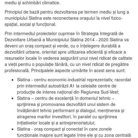
mediu şi schimbări climatice.
Principiul de bază pentru dezvoltarea pe termen mediu şi lung a
municipiului Slatina este reconectarea oraşului la nivel fizico-
spaţial, social şi funcţional.
Prin intermediul proiectelor cuprinse în Strategia Integrată de
Dezvoltare Urbană a Municipiului Slatina 2014 - 2020 Slatina va
deveni un oraş compact şi verde, cu o înţelegere durabilă a
dezvoltării urbane, orientat spre utilizarea eficientă şi eficace a
resurselor locale în vederea asigurării unui nivel ridicat de calitate
a vieţii pentru o populaţie tânără, cu un nivel ridicat de pregătire
profesională. Principalele aspecte urmărite în acest sens sunt:
Slatina - centru economic-industrial reprezentativ, racordat
prin intermediul autostrăzii A1 la celelalte centre de
producţie de interes naţional din Regiunea Sud-Vest;
Slatina – centru de excelenţă în domeniul tehnic –
sprijinirea şi promovarea dezvoltării unui sistem de
învăţământ tehnic performant şi dialogul, menţinerea şi
atragerea marilor investitori, în paralel cu sprijinirea
iniţiativelor locale şi a antreprenoriatului;
Slatina - oraş compact şi conectat în care zonele
funcţionale majore sunt legate între ele şi cu zona centrală