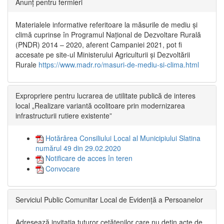
Anunț pentru fermieri
Materialele informative referitoare la măsurile de mediu și
climă cuprinse în Programul Național de Dezvoltare Rurală
(PNDR) 2014 – 2020, aferent Campaniei 2021, pot fi
accesate pe site-ul Ministerului Agriculturii și Dezvoltării
Rurale
https://www.madr.ro/masuri-de-mediu-si-clima.html
Expropriere pentru lucrarea de utilitate publică de interes
local „Realizare variantă ocolitoare prin modernizarea
infrastructurii rutiere existente”
Hotărârea Consiliului Local al Municipiului Slatina
numărul 49 din 29.02.2020
Notificare de acces în teren
Convocare
Serviciul Public Comunitar Local de Evidență a Persoanelor
Adresează invitația tuturor cetățenilor care nu dețin acte de