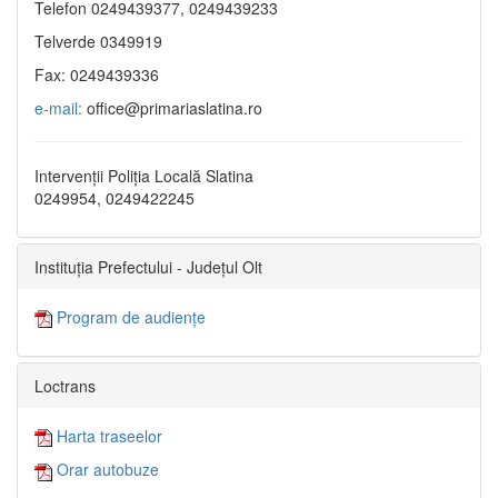
Telefon 0249439377, 0249439233
Telverde 0349919
Fax: 0249439336
e-mail:
office@primariaslatina.ro
Intervenții Poliția Locală Slatina
0249954, 0249422245
Instituția Prefectului - Județul Olt
Program de audiențe
Loctrans
Harta traseelor
Orar autobuze