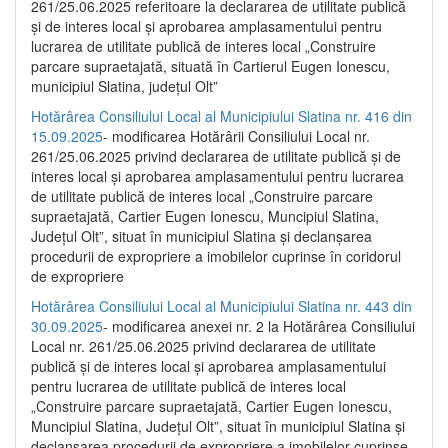
261/25.06.2025 referitoare la declararea de utilitate publică
și de interes local și aprobarea amplasamentului pentru
lucrarea de utilitate publică de interes local „Construire
parcare supraetajată, situată în Cartierul Eugen Ionescu,
municipiul Slatina, județul Olt”
Hotărârea Consiliului Local al Municipiului Slatina nr. 416 din
15.09.2025
- modificarea Hotărârii Consiliului Local nr.
261/25.06.2025 privind declararea de utilitate publică și de
interes local și aprobarea amplasamentului pentru lucrarea
de utilitate publică de interes local „Construire parcare
supraetajată, Cartier Eugen Ionescu, Muncipiul Slatina,
Județul Olt”, situat în municipiul Slatina și declanșarea
procedurii de expropriere a imobilelor cuprinse în coridorul
de expropriere
Hotărârea Consiliului Local al Municipiului Slatina nr. 443 din
30.09.2025
- modificarea anexei nr. 2 la Hotărârea Consiliului
Local nr. 261/25.06.2025 privind declararea de utilitate
publică şi de interes local şi aprobarea amplasamentului
pentru lucrarea de utilitate publică de interes local
„Construire parcare supraetajată, Cartier Eugen Ionescu,
Muncipiul Slatina, Judeţul Olt”, situat în municipiul Slatina şi
declanşarea procedurii de expropriere a imobilelor cuprinse