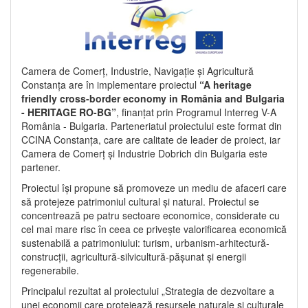
Camera de Comerț, Industrie, Navigație și Agricultură
Constanța are în implementare proiectul
“A heritage
friendly cross-border economy in România and Bulgaria
- HERITAGE RO-BG”
, finanțat prin Programul Interreg V-A
România - Bulgaria. Parteneriatul proiectului este format din
CCINA Constanța, care are calitate de leader de proiect, iar
Camera de Comerț și Industrie Dobrich din Bulgaria este
partener.
Proiectul își propune să promoveze un mediu de afaceri care
să protejeze patrimoniul cultural și natural. Proiectul se
concentrează pe patru sectoare economice, considerate cu
cel mai mare risc în ceea ce privește valorificarea economică
sustenabilă a patrimoniului: turism, urbanism-arhitectură-
construcții, agricultură-silvicultură-pășunat și energii
regenerabile.
Principalul rezultat al proiectului „Strategia de dezvoltare a
unei economii care protejează resursele naturale și culturale