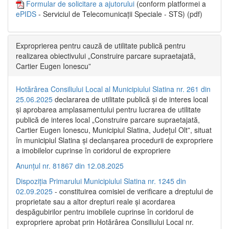
Formular de solicitare a ajutorului
(conform platformei a
ePIDS
- Serviciul de Telecomunicații Speciale - STS) (pdf)
Exproprierea pentru cauză de utilitate publică pentru
realizarea obiectivului „Construire parcare supraetajată,
Cartier Eugen Ionescu”
Hotărârea Consiliului Local al Municipiului Slatina nr. 261 din
25.06.2025
declararea de utilitate publică și de interes local
și aprobarea amplasamentului pentru lucrarea de utilitate
publică de interes local „Construire parcare supraetajată,
Cartier Eugen Ionescu, Municipiul Slatina, Județul Olt”, situat
în municipiul Slatina și declanșarea procedurii de expropriere
a imobilelor cuprinse în coridorul de expropriere
Anunțul nr. 81867 din 12.08.2025
Dispoziția Primarului Municipiului Slatina nr. 1245 din
02.09.2025
- constituirea comisiei de verificare a dreptului de
proprietate sau a altor drepturi reale și acordarea
despăgubirilor pentru imobilele cuprinse în coridorul de
expropriere aprobat prin Hotărârea Consiliului Local nr.