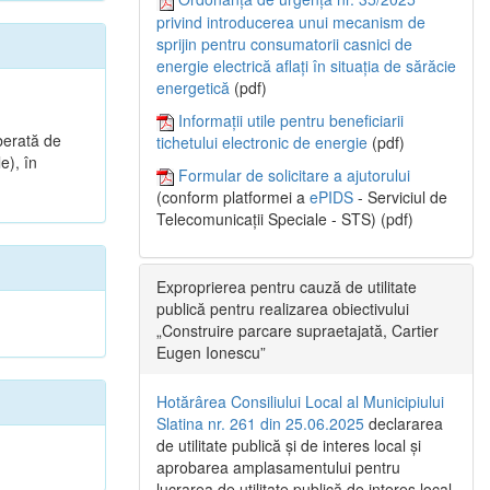
privind introducerea unui mecanism de
sprijin pentru consumatorii casnici de
energie electrică aflați în situația de sărăcie
energetică
(pdf)
.
Informații utile pentru beneficiarii
berată de
tichetului electronic de energie
(pdf)
e), în
Formular de solicitare a ajutorului
(conform platformei a
ePIDS
- Serviciul de
Telecomunicații Speciale - STS) (pdf)
Exproprierea pentru cauză de utilitate
publică pentru realizarea obiectivului
„Construire parcare supraetajată, Cartier
Eugen Ionescu”
Hotărârea Consiliului Local al Municipiului
Slatina nr. 261 din 25.06.2025
declararea
de utilitate publică și de interes local și
aprobarea amplasamentului pentru
lucrarea de utilitate publică de interes local