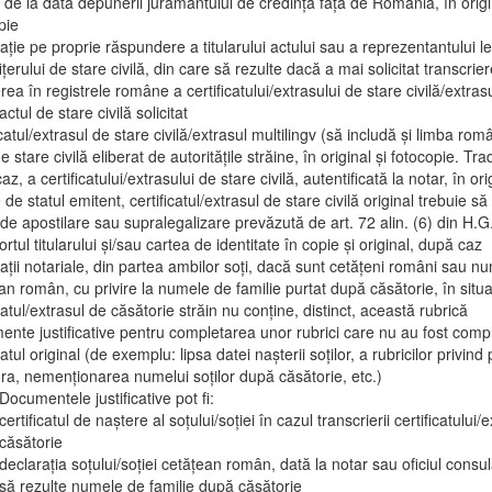
e de la data depunerii jurământului de credință față de România, în origi
pie
ație pe proprie răspundere a titularului actului sau a reprezentantului le
fițerului de stare civilă, din care să rezulte dacă a mai solicitat transcrie
erea în registrele române a certificatului/extrasului de stare civilă/extrasu
ctul de stare civilă solicitat
icatul/extrasul de stare civilă/extrasul multilingv (să includă și limba ro
e stare civilă eliberat de autoritățile străine, în original și fotocopie. Tr
z, a certificatului/extrasului de stare civilă, autentificată la notar, în ori
 de statul emitent, certificatul/extrasul de stare civilă original trebuie să
de apostilare sau supralegalizare prevăzută de art. 72 alin. (6) din H.G
rtul titularului și/sau cartea de identitate în copie și original, după caz
ații notariale, din partea ambilor soți, dacă sunt cetățeni români sau nu
an român, cu privire la numele de familie purtat după căsătorie, în situa
icatul/extrasul de căsătorie străin nu conține, distinct, această rubrică
nte justificative pentru completarea unor rubrici care nu au fost compl
catul original (de exemplu: lipsa datei nașterii soților, a rubricilor privind p
ra, nemenționarea numelui soților după căsătorie, etc.)
Documentele justificative pot fi:
certificatul de naștere al soțului/soției în cazul transcrierii certificatului/
căsătorie
declarația soțului/soției cetățean român, dată la notar sau oficiul consul
să rezulte numele de familie după căsătorie