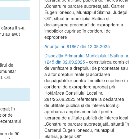
„Construire parcare supraetajată, Cartier
Eugen Ionescu, Municipiul Slatina, Județul
Olt”, situat în municipiul Slatina și
declanșarea procedurii de expropriere a
 cărora li s-a
imobilelor cuprinse în coridorul de
 nu au avut
expropriere
Anunțul nr. 81867 din 12.08.2025
Dispoziția Primarului Municipiului Slatina nr.
1245 din 02.09.2025
- constituirea comisiei
ărul de
de verificare a dreptului de proprietate sau
Comunitar
a altor drepturi reale și acordarea
d. Olt.
despăgubirilor pentru imobilele cuprinse în
coridorul de expropriere aprobat prin
Hotărârea Consiliului Local nr.
261/25.06.2025 referitoare la declararea
de utilitate publică și de interes local și
egal; în
aprobarea amplasamentului pentru
elor de
lucrarea de utilitate publică de interes local
rezentantul
„Construire parcare supraetajată, situată în
Cartierul Eugen Ionescu, municipiul
rmen de 90
Slatina, județul Olt”