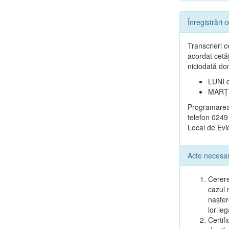
Înregistrări c
Transcrieri c
acordat cetă
niciodată do
LUNI d
MARȚI 
Programarea,
telefon 0249
Local de Evid
Acte necesa
Cerere
cazul 
nașter
lor leg
Certif