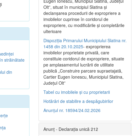
Eugen Ionescu, Muncipiul Slatina, Judeţul
i
Olt”, situat în municipiul Slatina şi
declanşarea procedurii de expropriere a
imobilelor cuprinse în coridorul de
expropriere, cu modificările şi completările
ulterioare
Dispoziția Primarului Municipiului Slatina nr.
1458 din 20.10.2025
- exproprierea
imobilelor proprietate privată, care
şedinţei
constituie coridorul de expropriere, situate
în străinătate
pe amplasamentul lucrării de utilitate
publică „Construire parcare supraetajată,
lui din
Cartier Eugen Ionescu, Municipiul Slatina,
Județul Olt”
Tabel cu imobilele și cu proprietarii
Hotărâri de stabilire a despăgubirilor
Anunțul nr. 18594/24.02.2026
terţe
enţa
Anunț - Declarația unică 212