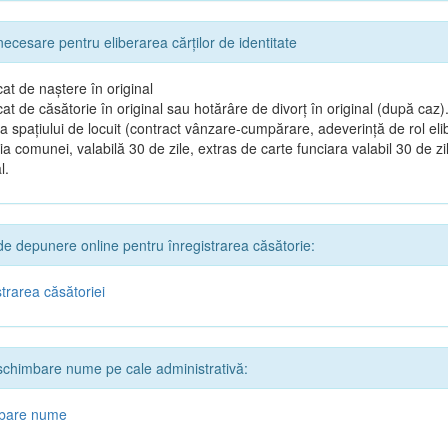
cesare pentru eliberarea cărților de identitate
icat de naștere în original
icat de căsătorie în original sau hotărâre de divorț în original (după caz)
 spațiului de locuit (contract vânzare-cumpărare, adeverință de rol eli
ia comunei, valabilă 30 de zile, extras de carte funciara valabil 30 de zil
l.
 depunere online pentru înregistrarea căsătorie:
strarea căsătoriei
chimbare nume pe cale administrativă:
bare nume