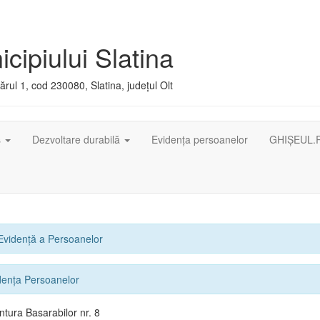
cipiului Slatina
rul 1, cod 230080, Slatina, județul Olt
ș
Dezvoltare durabilă
Evidența persoanelor
GHIȘEUL.
 Evidenţă a Persoanelor
dența Persoanelor
tura Basarabilor nr. 8