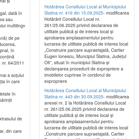
nal și
Hotărârea Consiliului Local al Municipiului
Slatina nr. 416 din 15.09.2025
- modificarea
gal, dată în
Hotărârii Consiliului Local nr.
rea sau
261/25.06.2025 privind declararea de
lui multilingv
utilitate publică și de interes local și
aprobarea amplasamentului pentru
mână) de pe
lucrarea de utilitate publică de interes local
aducerea,
„Construire parcare supraetajată, Cartier
ginal, în
Eugen Ionescu, Muncipiul Slatina, Județul
 conțină
Olt”, situat în municipiul Slatina și
. nr. 64/2011
declanșarea procedurii de expropriere a
imobilelor cuprinse în coridorul de
mai a soțului
expropriere
ția în care
Hotărârea Consiliului Local al Municipiului
etate în
Slatina nr. 443 din 30.09.2025
- modificarea
ărinții
anexei nr. 2 la Hotărârea Consiliului Local
nr. 261/25.06.2025 privind declararea de
utilitate publică şi de interes local şi
extrasului de
aprobarea amplasamentului pentru
lucrarea de utilitate publică de interes local
ar, din care
„Construire parcare supraetajată, Cartier