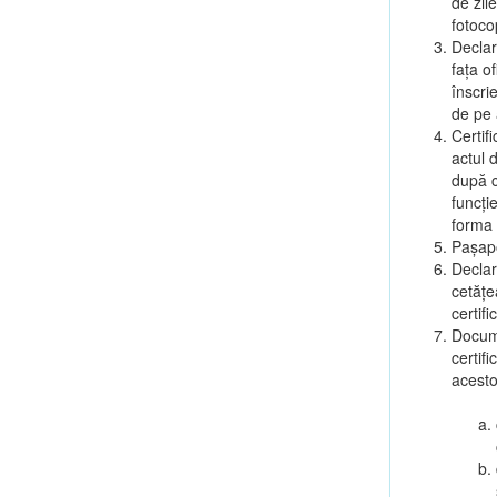
de zil
fotoco
Declar
fața o
înscri
de pe a
Certif
actul d
după ca
funcție
forma 
Pașapo
Declar
cetățe
certif
Docume
certifi
acesto