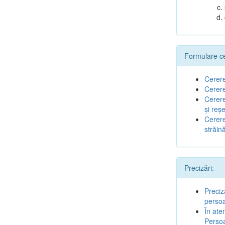
Formulare cer
Cerere
Cerere
Cerere
şi reş
Cerere
străin
Precizări:
Preciz
perso
În ate
Perso