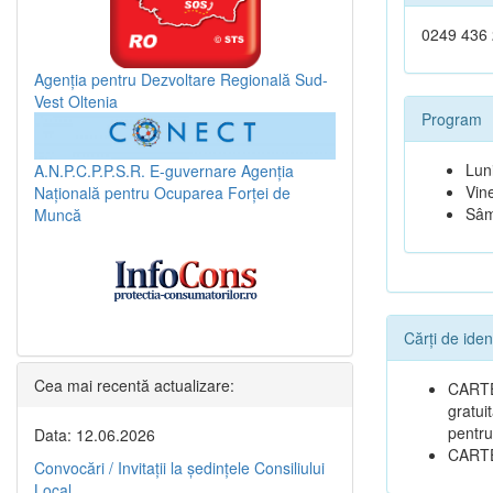
0249 436
Agenția pentru Dezvoltare Regională Sud-
Vest Oltenia
Program
Lun
A.N.P.C.P.P.S.R.
E-guvernare
Agenția
Vine
Națională pentru Ocuparea Forței de
Sâm
Muncă
Cărți de iden
Cea mai recentă actualizare:
CARTE 
gratui
pentru
Data: 12.06.2026
CARTE
Convocări / Invitaţii la şedinţele Consiliului
Local