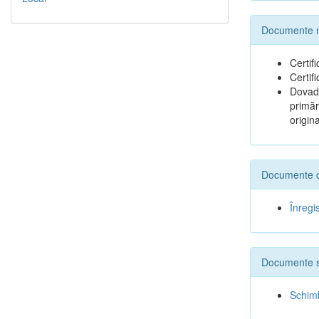
Documente ne
Certif
Certif
Dovada
primăr
origina
Documente de
Înregi
Documente s
Schim