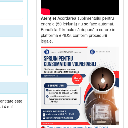
Atenție!
Acordarea suplimentului pentru
energie (50 lei/lună) nu se face automat.
Beneficiarii trebuie să depună o cerere în
platforma ePIDS, conform procedurii
legale.
ntitate este
0-14 ani
Ordonanța de urgență nr. 35/2025