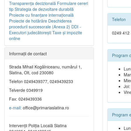
Transparenţa decizională
Formulare cereri
tip
Strategia de dezvoltare durabilă
Proiecte cu finanţare internaţională
Telefon
Proiecte de hotărâre
Deschiderea
procedurii succesorale (Anexa 2)
DDI -
Executori judecătorești
Taxe şi impozite
0249 412
online
Informaţii de contact
Program 
Strada Mihail Kogălniceanu, numărul 1,
Lun
Slatina, Olt, cod 230080
Marț
Mie
Telefon 0249439377, 0249439233
Joi:
Telverde 0349919
Vine
Fax: 0249439336
e-mail:
office@primariaslatina.ro
Program e
Intervenții Poliția Locală Slatina
Lun