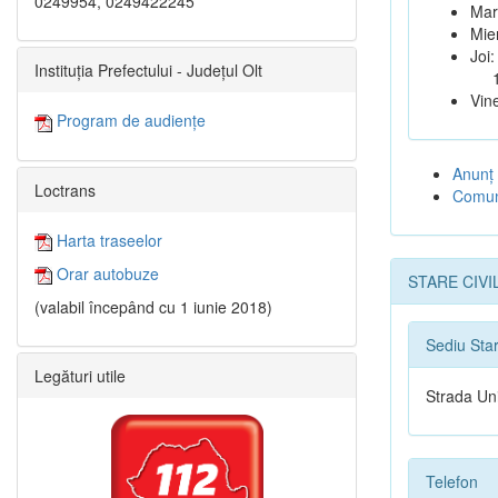
0249954, 0249422245
Marț
Mie
Joi:
Instituția Prefectului - Județul Olt
12:
Vine
Program de audiențe
Anunţ
Loctrans
Comune
Harta traseelor
Orar autobuze
STARE CIVI
(valabil începând cu 1 iunie 2018)
Sediu Star
Legături utile
Strada Uni
Telefon