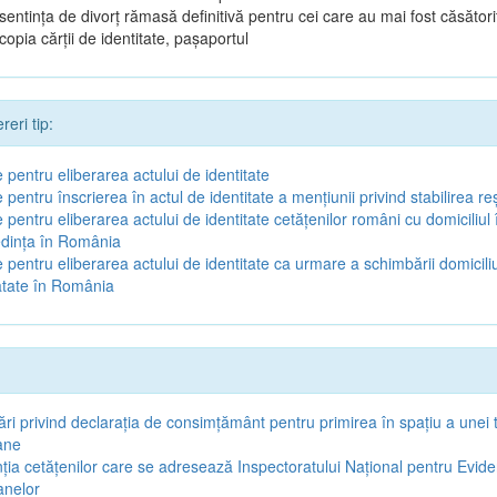
sentința de divorț rămasă definitivă pentru cei care au mai fost căsătoriț
copia cărții de identitate, pașaportul
eri tip:
 pentru eliberarea actului de identitate
 pentru înscrierea în actul de identitate a menţiunii privind stabilirea re
 pentru eliberarea actului de identitate cetăţenilor români cu domiciliul 
edinţa în România
 pentru eliberarea actului de identitate ca urmare a schimbării domiciliu
ătate în România
ări privind declaraţia de consimţământ pentru primirea în spaţiu a unei 
ane
nţia cetăţenilor care se adresează Inspectoratului Naţional pentru Evid
anelor