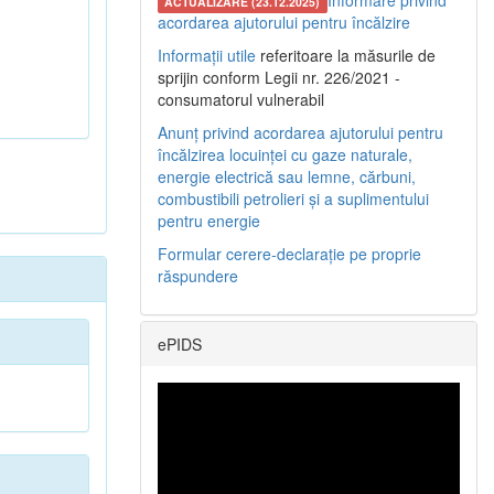
Informare privind
ACTUALIZARE (23.12.2025)
acordarea ajutorului pentru încălzire
Informații utile
referitoare la măsurile de
sprijin conform Legii nr. 226/2021 -
consumatorul vulnerabil
Anunț privind acordarea ajutorului pentru
încălzirea locuinței cu gaze naturale,
energie electrică sau lemne, cărbuni,
combustibili petrolieri și a suplimentului
pentru energie
Formular cerere-declarație pe proprie
răspundere
ePIDS