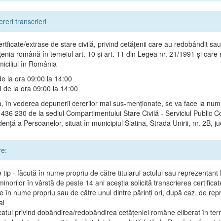
ereri transcrieri
ertficate/extrase de stare civilă, privind cetățenii care au redobândit sau
țenia română în temeiul art. 10 și art. 11 din Legea nr. 21/1991 și care
miciliul în România
e la ora 09:00 la 14:00
de la ora 09:00 la 14:00
 în vederea depunerii cererilor mai sus-menționate, se va face la num
 436 230 de la sediul Compartimentului Stare Civilă - Serviciul Public 
ență a Persoanelor, situat în municipiul Slatina, Strada Unirii, nr. 2B, ju
re:
 tip - făcută în nume propriu de către titularul actului sau reprezentant l
minorilor în vârstă de peste 14 ani aceștia solicită transcrierea certificat
e în nume propriu sau de către unul dintre părinți ori, după caz, de rep
al
icatul privind dobândirea/redobândirea cetățeniei române eliberat în te