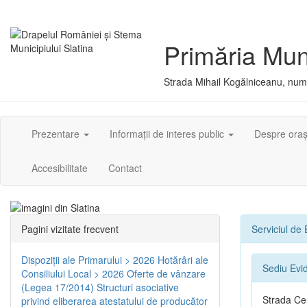
Primăria Muni
Strada Mihail Kogălniceanu, numă
Prezentare
Informații de interes public
Despre ora
Accesibilitate
Contact
Pagini vizitate frecvent
Serviciul de
Dispoziţii ale Primarului > 2026
Hotărâri ale
Sediu Evi
Consiliului Local > 2026
Oferte de vânzare
(Legea 17/2014)
Structuri asociative
Strada Cen
privind eliberarea atestatului de producător