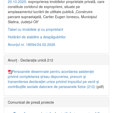
20.10.2025
- exproprierea imobilelor proprietate privată, care
constituie coridorul de expropriere, situate pe
amplasamentul lucrării de utilitate publică „Construire
parcare supraetajată, Cartier Eugen Ionescu, Municipiul
Slatina, Județul Olt”
Tabel cu imobilele și cu proprietarii
Hotărâri de stabilire a despăgubirilor
Anunțul nr. 18594/24.02.2026
Anunț - Declarația unică 212
Persoanele desemnate pentru acordarea asistenței
privind completarea și/sau depunerea, precum și
transmiterea declarației unice privind impozitul pe venit și
contribuțiile sociale datorare de persoanele fizice (212)
(pdf)
Comunicat de presă proiecte