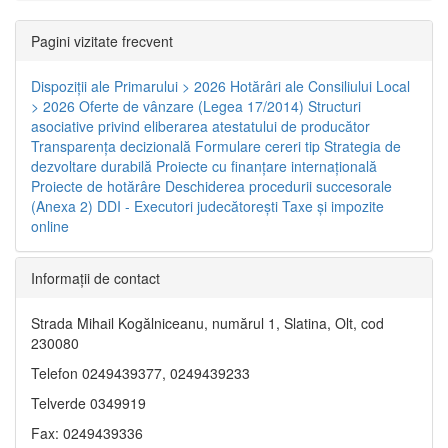
Pagini vizitate frecvent
Dispoziţii ale Primarului > 2026
Hotărâri ale Consiliului Local
> 2026
Oferte de vânzare (Legea 17/2014)
Structuri
asociative privind eliberarea atestatului de producător
Transparenţa decizională
Formulare cereri tip
Strategia de
dezvoltare durabilă
Proiecte cu finanţare internaţională
Proiecte de hotărâre
Deschiderea procedurii succesorale
(Anexa 2)
DDI - Executori judecătorești
Taxe şi impozite
online
Informaţii de contact
Strada Mihail Kogălniceanu, numărul 1, Slatina, Olt, cod
230080
Telefon 0249439377, 0249439233
Telverde 0349919
Fax: 0249439336