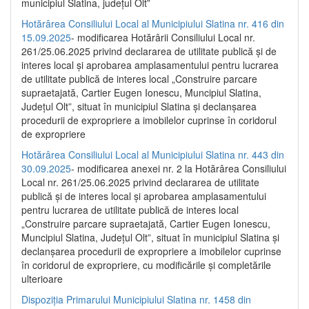
municipiul Slatina, județul Olt”
Hotărârea Consiliului Local al Municipiului Slatina nr. 416 din
15.09.2025
- modificarea Hotărârii Consiliului Local nr.
261/25.06.2025 privind declararea de utilitate publică și de
interes local și aprobarea amplasamentului pentru lucrarea
de utilitate publică de interes local „Construire parcare
supraetajată, Cartier Eugen Ionescu, Muncipiul Slatina,
Județul Olt”, situat în municipiul Slatina și declanșarea
procedurii de expropriere a imobilelor cuprinse în coridorul
de expropriere
Hotărârea Consiliului Local al Municipiului Slatina nr. 443 din
30.09.2025
- modificarea anexei nr. 2 la Hotărârea Consiliului
Local nr. 261/25.06.2025 privind declararea de utilitate
publică şi de interes local şi aprobarea amplasamentului
pentru lucrarea de utilitate publică de interes local
„Construire parcare supraetajată, Cartier Eugen Ionescu,
Muncipiul Slatina, Judeţul Olt”, situat în municipiul Slatina şi
declanşarea procedurii de expropriere a imobilelor cuprinse
în coridorul de expropriere, cu modificările şi completările
ulterioare
Dispoziția Primarului Municipiului Slatina nr. 1458 din