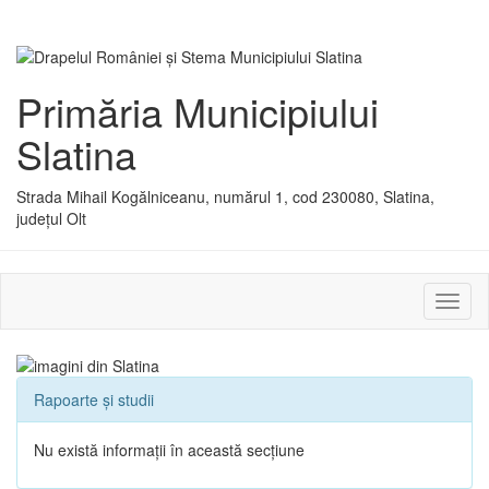
Primăria Municipiului
Slatina
Strada Mihail Kogălniceanu, numărul 1, cod 230080, Slatina,
județul Olt
Activ
sau
dezac
meniu
Rapoarte și studii
Nu există informații în această secțiune