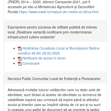
(PNDR) 2014 – 2020, aferent Campaniei 2021, pot fi
accesate pe site-ul Ministerului Agriculturii și Dezvoltării
Rurale
https://www.madr.ro/masuri-de-mediu-si-clima.html
Expropriere pentru lucrarea de utilitate publică de interes
local „Realizare variantă ocolitoare prin modernizarea
infrastructurii rutiere existente”
Hotărârea Consiliului Local al Municipiului Slatina
numărul 49 din 29.02.2020
Notificare de acces în teren
Convocare
Serviciul Public Comunitar Local de Evidență a Persoanelor
Adresează invitația tuturor cetățenilor care nu dețin acte de
identitate, sunt titulari ai actelor de identitate cu termenul de
valabilitate expirat sau urmează să expire până la sfârșitul
anului și tinerilor care au împlinit vârsta de 14 ani și nu sunt
în posesia unui astfel de document să se prezinte la sediul