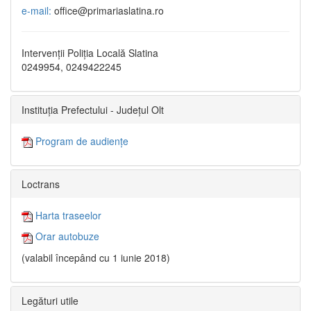
e-mail:
office@primariaslatina.ro
Intervenții Poliția Locală Slatina
0249954, 0249422245
Instituția Prefectului - Județul Olt
Program de audiențe
Loctrans
Harta traseelor
Orar autobuze
(valabil începând cu 1 iunie 2018)
Legături utile