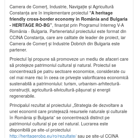
Camera de Comerț, Industrie, Navigație și Agricultură
Constanța are în implementare proiectul
“A heritage
friendly cross-border economy in România and Bulgaria
- HERITAGE RO-BG”
, finanțat prin Programul Interreg V-A
România - Bulgaria. Parteneriatul proiectului este format din
CCINA Constanța, care are calitate de leader de proiect, iar
Camera de Comerț și Industrie Dobrich din Bulgaria este
partener.
Proiectul își propune să promoveze un mediu de afaceri care
să protejeze patrimoniul cultural și natural. Proiectul se
concentrează pe patru sectoare economice, considerate cu
cel mai mare risc în ceea ce privește valorificarea economică
sustenabilă a patrimoniului: turism, urbanism-arhitectură-
construcții, agricultură-silvicultură-pășunat și energii
regenerabile.
Principalul rezultat al proiectului „Strategia de dezvoltare a
unei economii care protejează resursele naturale și culturale
în România și Bulgaria” se concentrează distinct pe
patrimoniul cultural și pe cel natural. Lucrarea este
disponibilă pe site-ul proiectului
http://heritagerobg.eu/ro/rezultate/
sau pe site-ul CCINA