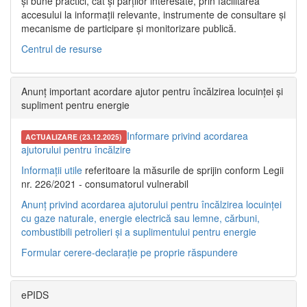
și bune practici, cât și părților interesate, prin facilitarea
accesului la informații relevante, instrumente de consultare și
mecanisme de participare și monitorizare publică.
Centrul de resurse
Anunț important acordare ajutor pentru încălzirea locuinței și
supliment pentru energie
Informare privind acordarea
ACTUALIZARE (23.12.2025)
ajutorului pentru încălzire
Informații utile
referitoare la măsurile de sprijin conform Legii
nr. 226/2021 - consumatorul vulnerabil
Anunț privind acordarea ajutorului pentru încălzirea locuinței
cu gaze naturale, energie electrică sau lemne, cărbuni,
combustibili petrolieri și a suplimentului pentru energie
Formular cerere-declarație pe proprie răspundere
ePIDS