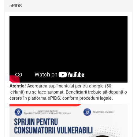
ePIDS
Atenție!
Acordarea suplimentului pentru energie (50
lei/lună) nu se face automat. Beneficiarii trebuie să depună o
cerere în platforma ePIDS, conform procedurii legale.