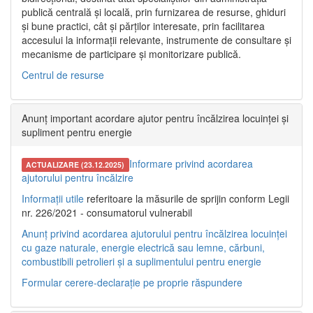
publică centrală și locală, prin furnizarea de resurse, ghiduri
și bune practici, cât și părților interesate, prin facilitarea
accesului la informații relevante, instrumente de consultare și
mecanisme de participare și monitorizare publică.
Centrul de resurse
Anunț important acordare ajutor pentru încălzirea locuinței și
supliment pentru energie
Informare privind acordarea
ACTUALIZARE (23.12.2025)
ajutorului pentru încălzire
Informații utile
referitoare la măsurile de sprijin conform Legii
nr. 226/2021 - consumatorul vulnerabil
Anunț privind acordarea ajutorului pentru încălzirea locuinței
cu gaze naturale, energie electrică sau lemne, cărbuni,
combustibili petrolieri și a suplimentului pentru energie
Formular cerere-declarație pe proprie răspundere