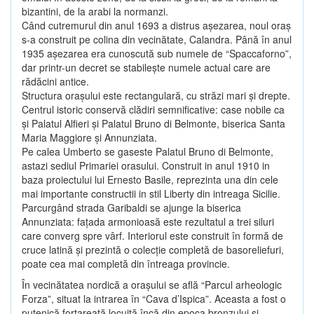
bizantini, de la arabi la normanzi.
Când cutremurul din anul 1693 a distrus aşezarea, noul oraş
s-a construit pe colina din vecinătate, Calandra. Până în anul
1935 aşezarea era cunoscută sub numele de “Spaccaforno”,
dar printr-un decret se stabileşte numele actual care are
rădăcini antice.
Structura oraşului este rectangulară, cu străzi mari şi drepte.
Centrul istoric conservă clădiri semnificative: case nobile ca
şi Palatul Alfieri şi Palatul Bruno di Belmonte, biserica Santa
Maria Maggiore şi Annunziata.
Pe calea Umberto se gaseste Palatul Bruno di Belmonte,
astazi sediul Primariei orasului. Construit in anul 1910 in
baza proiectului lui Ernesto Basile, reprezinta una din cele
mai importante constructii in stil Liberty din intreaga Sicilie.
Parcurgând strada Garibaldi se ajunge la biserica
Annunziata: faţada armonioasă este rezultatul a trei siluri
care converg spre vârf. Interiorul este construit în formă de
cruce latină şi prezintă o colecţie completă de basoreliefuri,
poate cea mai completă din întreaga provincie.
În vecinătatea nordică a oraşului se află “Parcul arheologic
Forza”, situat la intrarea în “Cava d’Ispica”. Aceasta a fost o
putenică fortareaţă locuită încă din epoca bronzului şi