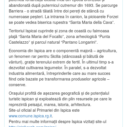
abandonată după puternicul cutremur din 1693. Se parcurge
Barriera - o stradă tăiată între doi pereţi de stâncă cu
numeroase peşteri. La intrarea în canion, la picioarele Forzei
se poate vedea biserica rupestra “Santa Maria della Cava”.
Teritoriul Ispicai cuprinde şi zona de coastă cu faimoasa
plajă “Santa Maria del Focallo”, zona arheologică “Punta
Castelazzo” şi parcul natural “Pantano Longarini”.
Economia din Ispica are o componentă majoră – agricultura,
un fenomen rar pentru Sicilia (stâncoasă şi bătută de
vânturi), graţie terenului extrem de fertil. În ultimul timp s-a
dezvoltat cultivarea legumelor. În paralel, s-a dezvoltat
industria alimentară, întreprinderile care au mare succes
fiind cele bazate pe transformarea produselor agricole –
conserve.
Oraşului profită de aşezarea geografică şi de potenţialul
turistic ispican şi exploatează din plin resursele pe care le
reprezintă peisajul, marea, istoria, arhitectura.
Site-ul oficial al Primariei din Ispica este
www.comune.ispica.rg.it
.
Pentru mai multe informaţii despre Ispica vizitaţi site-ul
http://sicilyweb.com/ispica/