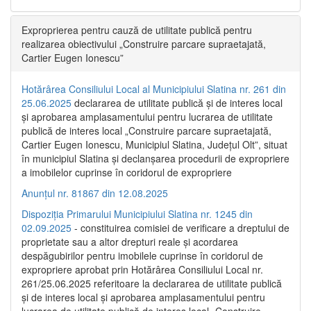
Exproprierea pentru cauză de utilitate publică pentru
realizarea obiectivului „Construire parcare supraetajată,
Cartier Eugen Ionescu”
Hotărârea Consiliului Local al Municipiului Slatina nr. 261 din
25.06.2025
declararea de utilitate publică și de interes local
și aprobarea amplasamentului pentru lucrarea de utilitate
publică de interes local „Construire parcare supraetajată,
Cartier Eugen Ionescu, Municipiul Slatina, Județul Olt”, situat
în municipiul Slatina și declanșarea procedurii de expropriere
a imobilelor cuprinse în coridorul de expropriere
Anunțul nr. 81867 din 12.08.2025
Dispoziția Primarului Municipiului Slatina nr. 1245 din
02.09.2025
- constituirea comisiei de verificare a dreptului de
proprietate sau a altor drepturi reale și acordarea
despăgubirilor pentru imobilele cuprinse în coridorul de
expropriere aprobat prin Hotărârea Consiliului Local nr.
261/25.06.2025 referitoare la declararea de utilitate publică
și de interes local și aprobarea amplasamentului pentru
lucrarea de utilitate publică de interes local „Construire