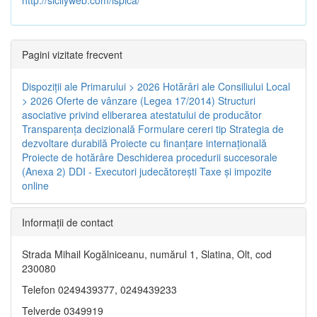
Pagini vizitate frecvent
Dispoziţii ale Primarului > 2026
Hotărâri ale Consiliului Local
> 2026
Oferte de vânzare (Legea 17/2014)
Structuri
asociative privind eliberarea atestatului de producător
Transparenţa decizională
Formulare cereri tip
Strategia de
dezvoltare durabilă
Proiecte cu finanţare internaţională
Proiecte de hotărâre
Deschiderea procedurii succesorale
(Anexa 2)
DDI - Executori judecătorești
Taxe şi impozite
online
Informaţii de contact
Strada Mihail Kogălniceanu, numărul 1, Slatina, Olt, cod
230080
Telefon 0249439377, 0249439233
Telverde 0349919