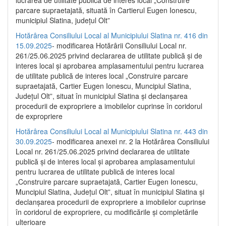
parcare supraetajată, situată în Cartierul Eugen Ionescu,
municipiul Slatina, județul Olt”
Hotărârea Consiliului Local al Municipiului Slatina nr. 416 din
15.09.2025
- modificarea Hotărârii Consiliului Local nr.
261/25.06.2025 privind declararea de utilitate publică și de
interes local și aprobarea amplasamentului pentru lucrarea
de utilitate publică de interes local „Construire parcare
supraetajată, Cartier Eugen Ionescu, Muncipiul Slatina,
Județul Olt”, situat în municipiul Slatina și declanșarea
procedurii de expropriere a imobilelor cuprinse în coridorul
de expropriere
Hotărârea Consiliului Local al Municipiului Slatina nr. 443 din
30.09.2025
- modificarea anexei nr. 2 la Hotărârea Consiliului
Local nr. 261/25.06.2025 privind declararea de utilitate
publică şi de interes local şi aprobarea amplasamentului
pentru lucrarea de utilitate publică de interes local
„Construire parcare supraetajată, Cartier Eugen Ionescu,
Muncipiul Slatina, Judeţul Olt”, situat în municipiul Slatina şi
declanşarea procedurii de expropriere a imobilelor cuprinse
în coridorul de expropriere, cu modificările şi completările
ulterioare