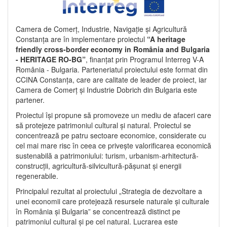
Camera de Comerț, Industrie, Navigație și Agricultură
Constanța are în implementare proiectul
“A heritage
friendly cross-border economy in România and Bulgaria
- HERITAGE RO-BG”
, finanțat prin Programul Interreg V-A
România - Bulgaria. Parteneriatul proiectului este format din
CCINA Constanța, care are calitate de leader de proiect, iar
Camera de Comerț și Industrie Dobrich din Bulgaria este
partener.
Proiectul își propune să promoveze un mediu de afaceri care
să protejeze patrimoniul cultural și natural. Proiectul se
concentrează pe patru sectoare economice, considerate cu
cel mai mare risc în ceea ce privește valorificarea economică
sustenabilă a patrimoniului: turism, urbanism-arhitectură-
construcții, agricultură-silvicultură-pășunat și energii
regenerabile.
Principalul rezultat al proiectului „Strategia de dezvoltare a
unei economii care protejează resursele naturale și culturale
în România și Bulgaria” se concentrează distinct pe
patrimoniul cultural și pe cel natural. Lucrarea este