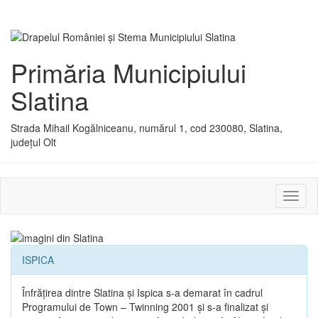
Primăria Municipiului
Slatina
Strada Mihail Kogălniceanu, numărul 1, cod 230080, Slatina,
județul Olt
Activ
sau
dezac
meniu
ISPICA
Înfrăţirea dintre Slatina şi Ispica s-a demarat în cadrul
Programului de Town – Twinning 2001 şi s-a finalizat şi