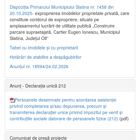
Dispoziția Primarului Municipiului Slatina nr. 1458 din
20.10.2025
- exproprierea imobilelor proprietate privată, care
constituie coridorul de expropriere, situate pe
amplasamentul lucrării de utilitate publică „Construire
parcare supraetajată, Cartier Eugen Ionescu, Municipiul
Slatina, Județul Olt”
Tabel cu imobilele și cu proprietarii
Hotărâri de stabilire a despăgubirilor
Anunțul nr. 18594/24.02.2026
Anunț - Declarația unică 212
Persoanele desemnate pentru acordarea asistenței
privind completarea și/sau depunerea, precum și
transmiterea declarației unice privind impozitul pe venit și
contribuțiile sociale datorare de persoanele fizice (212)
(pdf)
Comunicat de presă proiecte