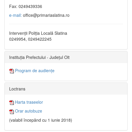
Fax: 0249439336
e-mail:
office@primariaslatina.ro
Intervenții Poliția Locală Slatina
0249954, 0249422245
Instituția Prefectului - Județul Olt
Program de audiențe
Loctrans
Harta traseelor
Orar autobuze
(valabil începând cu 1 iunie 2018)