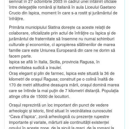
semnat în 27 octombrie 2003 în cadrul unei întâlniri oficiale
între delegaţiile română şi italiană în aula Liceului Gaetano
Crucio din Ispica, moment în care s-a rostit şi jurământul de
înfrăţire.
Primăria municipiului Slatina doreşte ca aceste relaţii de
colaborare, oficializate prin actul de înfrăţire cu Ispica şi de
jurământul de fraternitate să însemne nu numai schimburi
culturale şi economice, ci apropierea slătinenilor de marea
familie care este Uniunea Europeană din care ne dorim să
facem parte.
Ispica se află în Italia, Sicilia, provincia Ragusa, în
extremitatea sudică a insulei.
Oraş elegant şi plin de farmec, Ispica este situată la 36 de
kilometri de oraşul Ragusa; construit pe o colină înaltă de
170 de metri altitudine deasupra mării, oraşul domină marea
care se întinde la mai puţin de 7 kilometri distanţă. Populaţia
atinge cifra de 15000 de locuitori.
Oraşul reprezintă un loc important din punct de vedere
arheologic şi istoric, fiind situat în vecinătatea cunoscutei
“Cava d’Ispica”, zonă arheologică cu prezenţe rupestre
importante şi variate, mărturii ale continuităţii existenţei
omului în aceste zone, de la siculi la greci, de la romani la