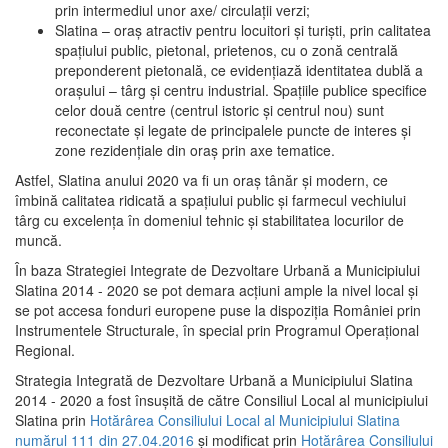
prin intermediul unor axe/ circulații verzi;
Slatina – oraş atractiv pentru locuitori şi turişti, prin calitatea
spaţiului public, pietonal, prietenos, cu o zonă centrală
preponderent pietonală, ce evidenţiază identitatea dublă a
oraşului – târg şi centru industrial. Spaţiile publice specifice
celor două centre (centrul istoric şi centrul nou) sunt
reconectate şi legate de principalele puncte de interes şi
zone rezidenţiale din oraş prin axe tematice.
Astfel, Slatina anului 2020 va fi un oraş tânăr şi modern, ce
îmbină calitatea ridicată a spaţiului public şi farmecul vechiului
târg cu excelenţa în domeniul tehnic şi stabilitatea locurilor de
muncă.
În baza Strategiei Integrate de Dezvoltare Urbană a Municipiului
Slatina 2014 - 2020 se pot demara acţiuni ample la nivel local şi
se pot accesa fonduri europene puse la dispoziţia României prin
Instrumentele Structurale, în special prin Programul Operațional
Regional.
Strategia Integrată de Dezvoltare Urbană a Municipiului Slatina
2014 - 2020 a fost însuşită de către Consiliul Local al municipiului
Slatina prin
Hotărârea Consiliului Local al Municipiului Slatina
numărul 111 din 27.04.2016
și modificat prin
Hotărârea Consiliului