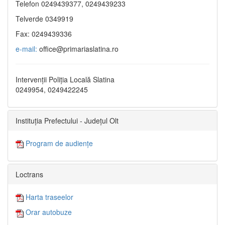
Telefon 0249439377, 0249439233
Telverde 0349919
Fax: 0249439336
e-mail:
office@primariaslatina.ro
Intervenții Poliția Locală Slatina
0249954, 0249422245
Instituția Prefectului - Județul Olt
Program de audiențe
Loctrans
Harta traseelor
Orar autobuze