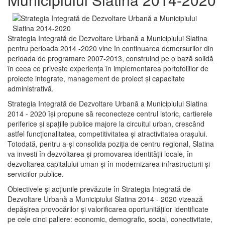
Strategia Integrată de Dezvoltare Urbană a Municipiului Slatina
pentru perioada 2014 -2020 vine în continuarea demersurilor din
perioada de programare 2007-2013, construind pe o bază solidă
în ceea ce priveşte experienţa în implementarea portofoliilor de
proiecte integrate, management de proiect și capacitate
administrativă.
Strategia Integrată de Dezvoltare Urbană a Municipiului Slatina
2014 - 2020 își propune să reconecteze centrul istoric, cartierele
periferice şi spaţiile publice majore la circuitul urban, crescând
astfel funcţionalitatea, competitivitatea şi atractivitatea oraşului.
Totodată, pentru a-şi consolida poziţia de centru regional, Slatina
va investi în dezvoltarea şi promovarea identităţii locale, în
dezvoltarea capitalului uman şi în modernizarea infrastructurii şi
serviciilor publice.
Obiectivele şi acţiunile prevăzute în Strategia Integrată de
Dezvoltare Urbană a Municipiului Slatina 2014 - 2020 vizează
depășirea provocărilor şi valorificarea oportunităţilor identificate
pe cele cinci paliere: economic, demografic, social, conectivitate,