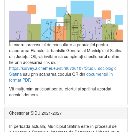
În cadrul procesului de consultare a populaţiei pentru
elaborarea Planului Urbanistic General al Municipiului Slatina
din Județul Olt, vă invităm să completați chestionarul online,
fie prin accesarea link-ului
https://survey.alchemer.eu/s3/90726107/Studiu-sociologic-
Slatina
sau prin scanarea codului QR din
documentul în
format PDF
.
Vă mulţumim anticipat pentru efortul şi sprijinul acordat
acestui demers.
Chestionar SIDU 2021-2027
În perioada actuală, Municipiul Slatina este în procesul de
elaborare a Strategiei Integrate de Dezvoltare Urbană 2021‐