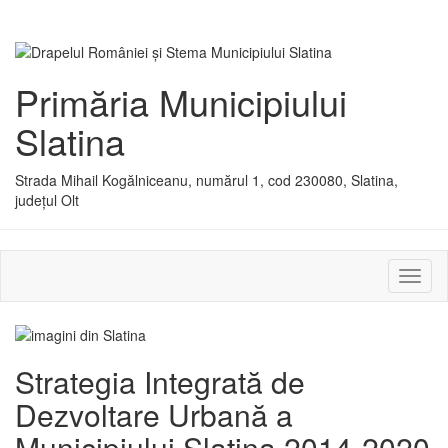
Primăria Municipiului
Slatina
Strada Mihail Kogălniceanu, numărul 1, cod 230080, Slatina,
județul Olt
Activ
sau
dezac
meniu
Strategia Integrată de
Dezvoltare Urbană a
Municipiului Slatina 2014-2020