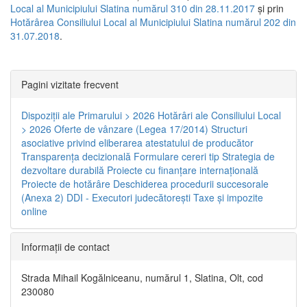
Local al Municipiului Slatina numărul 310 din 28.11.2017
și prin
Hotărârea Consiliului Local al Municipiului Slatina numărul 202 din
31.07.2018
.
Pagini vizitate frecvent
Dispoziţii ale Primarului > 2026
Hotărâri ale Consiliului Local
> 2026
Oferte de vânzare (Legea 17/2014)
Structuri
asociative privind eliberarea atestatului de producător
Transparenţa decizională
Formulare cereri tip
Strategia de
dezvoltare durabilă
Proiecte cu finanţare internaţională
Proiecte de hotărâre
Deschiderea procedurii succesorale
(Anexa 2)
DDI - Executori judecătorești
Taxe şi impozite
online
Informaţii de contact
Strada Mihail Kogălniceanu, numărul 1, Slatina, Olt, cod
230080