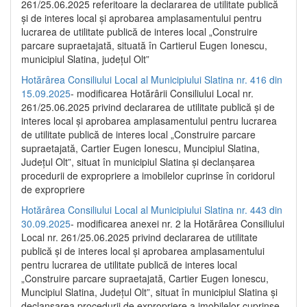
261/25.06.2025 referitoare la declararea de utilitate publică
și de interes local și aprobarea amplasamentului pentru
lucrarea de utilitate publică de interes local „Construire
parcare supraetajată, situată în Cartierul Eugen Ionescu,
municipiul Slatina, județul Olt”
Hotărârea Consiliului Local al Municipiului Slatina nr. 416 din
15.09.2025
- modificarea Hotărârii Consiliului Local nr.
261/25.06.2025 privind declararea de utilitate publică și de
interes local și aprobarea amplasamentului pentru lucrarea
de utilitate publică de interes local „Construire parcare
supraetajată, Cartier Eugen Ionescu, Muncipiul Slatina,
Județul Olt”, situat în municipiul Slatina și declanșarea
procedurii de expropriere a imobilelor cuprinse în coridorul
de expropriere
Hotărârea Consiliului Local al Municipiului Slatina nr. 443 din
30.09.2025
- modificarea anexei nr. 2 la Hotărârea Consiliului
Local nr. 261/25.06.2025 privind declararea de utilitate
publică şi de interes local şi aprobarea amplasamentului
pentru lucrarea de utilitate publică de interes local
„Construire parcare supraetajată, Cartier Eugen Ionescu,
Muncipiul Slatina, Judeţul Olt”, situat în municipiul Slatina şi
declanşarea procedurii de expropriere a imobilelor cuprinse