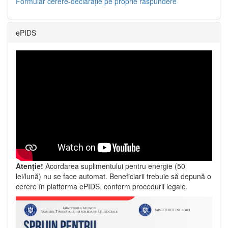
Formular cerere-declarație pe proprie răspundere
ePIDS
Atenție!
Acordarea suplimentului pentru energie (50
lei/lună) nu se face automat. Beneficiarii trebuie să depună o
cerere în platforma ePIDS, conform procedurii legale.