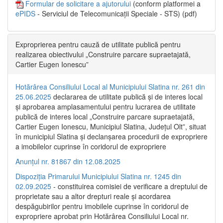
Formular de solicitare a ajutorului
(conform platformei a
ePIDS
- Serviciul de Telecomunicații Speciale - STS) (pdf)
Exproprierea pentru cauză de utilitate publică pentru
realizarea obiectivului „Construire parcare supraetajată,
Cartier Eugen Ionescu”
Hotărârea Consiliului Local al Municipiului Slatina nr. 261 din
25.06.2025
declararea de utilitate publică și de interes local
și aprobarea amplasamentului pentru lucrarea de utilitate
publică de interes local „Construire parcare supraetajată,
Cartier Eugen Ionescu, Municipiul Slatina, Județul Olt”, situat
în municipiul Slatina și declanșarea procedurii de expropriere
a imobilelor cuprinse în coridorul de expropriere
Anunțul nr. 81867 din 12.08.2025
Dispoziția Primarului Municipiului Slatina nr. 1245 din
02.09.2025
- constituirea comisiei de verificare a dreptului de
proprietate sau a altor drepturi reale și acordarea
despăgubirilor pentru imobilele cuprinse în coridorul de
expropriere aprobat prin Hotărârea Consiliului Local nr.