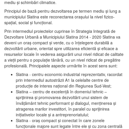
mediu şi schimbări climatice.
Principiul de bază pentru dezvoltarea pe termen mediu şi lung a
municipiului Slatina este reconectarea oraşului la nivel fizico-
spaţial, social şi funcţional.
Prin intermediul proiectelor cuprinse în Strategia Integrată de
Dezvoltare Urbană a Municipiului Slatina 2014 - 2020 Slatina va
deveni un oraş compact şi verde, cu o înţelegere durabilă a
dezvoltării urbane, orientat spre utilizarea eficientă şi eficace a
resurselor locale în vederea asigurării unui nivel ridicat de calitate
a vieţii pentru o populaţie tânără, cu un nivel ridicat de pregătire
profesională. Principalele aspecte urmărite în acest sens sunt:
Slatina - centru economic-industrial reprezentativ, racordat
prin intermediul autostrăzii A1 la celelalte centre de
producţie de interes naţional din Regiunea Sud-Vest;
Slatina – centru de excelenţă în domeniul tehnic –
sprijinirea şi promovarea dezvoltării unui sistem de
învăţământ tehnic performant şi dialogul, menţinerea şi
atragerea marilor investitori, în paralel cu sprijinirea
iniţiativelor locale şi a antreprenoriatului;
Slatina - oraş compact şi conectat în care zonele
funcţionale majore sunt legate între ele şi cu zona centrală