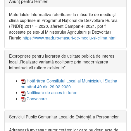
Anunț pentru fermieri
Materialele informative referitoare la măsurile de mediu și
climă cuprinse în Programul Național de Dezvoltare Rurală
(PNDR) 2014 – 2020, aferent Campaniei 2021, pot fi
accesate pe site-ul Ministerului Agriculturii și Dezvoltării
Rurale
https://www.madr.ro/masuri-de-mediu-si-clima.html
Expropriere pentru lucrarea de utilitate publică de interes
local „Realizare variantă ocolitoare prin modernizarea
infrastructurii rutiere existente”
Hotărârea Consiliului Local al Municipiului Slatina
numărul 49 din 29.02.2020
Notificare de acces în teren
Convocare
Serviciul Public Comunitar Local de Evidență a Persoanelor
Adresează invitația tuturor cetățenilor care nu dețin acte de