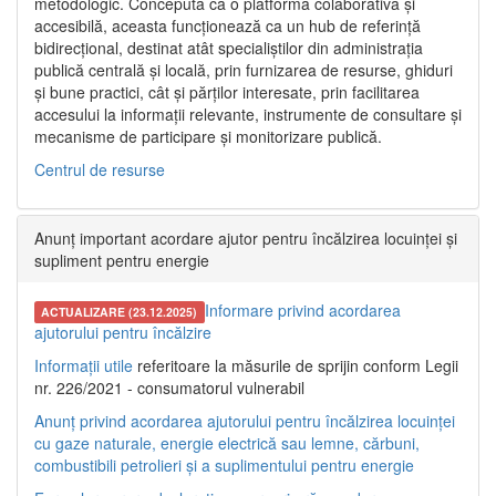
metodologic. Concepută ca o platformă colaborativă și
accesibilă, aceasta funcționează ca un hub de referință
bidirecțional, destinat atât specialiștilor din administrația
publică centrală și locală, prin furnizarea de resurse, ghiduri
și bune practici, cât și părților interesate, prin facilitarea
accesului la informații relevante, instrumente de consultare și
mecanisme de participare și monitorizare publică.
Centrul de resurse
Anunț important acordare ajutor pentru încălzirea locuinței și
supliment pentru energie
Informare privind acordarea
ACTUALIZARE (23.12.2025)
ajutorului pentru încălzire
Informații utile
referitoare la măsurile de sprijin conform Legii
nr. 226/2021 - consumatorul vulnerabil
Anunț privind acordarea ajutorului pentru încălzirea locuinței
cu gaze naturale, energie electrică sau lemne, cărbuni,
combustibili petrolieri și a suplimentului pentru energie