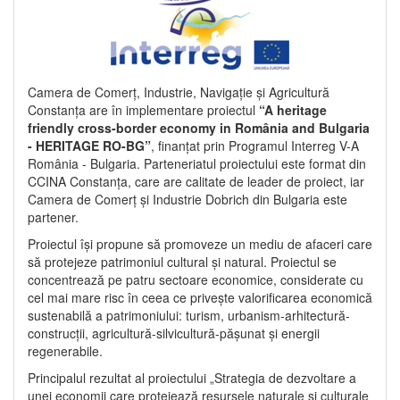
Camera de Comerț, Industrie, Navigație și Agricultură
Constanța are în implementare proiectul
“A heritage
friendly cross-border economy in România and Bulgaria
- HERITAGE RO-BG”
, finanțat prin Programul Interreg V-A
România - Bulgaria. Parteneriatul proiectului este format din
CCINA Constanța, care are calitate de leader de proiect, iar
Camera de Comerț și Industrie Dobrich din Bulgaria este
partener.
Proiectul își propune să promoveze un mediu de afaceri care
să protejeze patrimoniul cultural și natural. Proiectul se
concentrează pe patru sectoare economice, considerate cu
cel mai mare risc în ceea ce privește valorificarea economică
sustenabilă a patrimoniului: turism, urbanism-arhitectură-
construcții, agricultură-silvicultură-pășunat și energii
regenerabile.
Principalul rezultat al proiectului „Strategia de dezvoltare a
unei economii care protejează resursele naturale și culturale