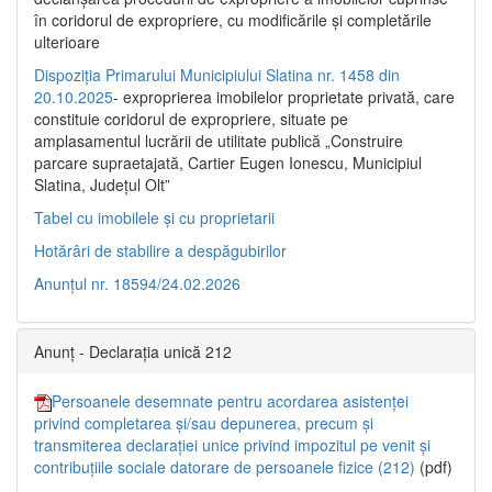
în coridorul de expropriere, cu modificările şi completările
ulterioare
Dispoziția Primarului Municipiului Slatina nr. 1458 din
20.10.2025
- exproprierea imobilelor proprietate privată, care
constituie coridorul de expropriere, situate pe
amplasamentul lucrării de utilitate publică „Construire
parcare supraetajată, Cartier Eugen Ionescu, Municipiul
Slatina, Județul Olt”
Tabel cu imobilele și cu proprietarii
Hotărâri de stabilire a despăgubirilor
Anunțul nr. 18594/24.02.2026
Anunț - Declarația unică 212
Persoanele desemnate pentru acordarea asistenței
privind completarea și/sau depunerea, precum și
transmiterea declarației unice privind impozitul pe venit și
contribuțiile sociale datorare de persoanele fizice (212)
(pdf)