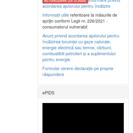
Informare privind
ACTUALIZARE (23.12.2025)
acordarea ajutorului pentru încălzire
Informații utile
referitoare la măsurile de
sprijin conform Legii nr. 226/2021 -
consumatorul vulnerabil
Anunț privind acordarea ajutorului pentru
încălzirea locuinței cu gaze naturale,
energie electrică sau lemne, cărbuni,
combustibili petrolieri și a suplimentului
pentru energie
Formular cerere-declarație pe proprie
răspundere
ePIDS