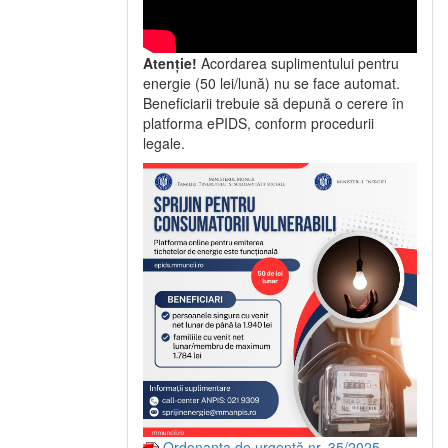
Atenție!
Acordarea suplimentului pentru
energie (50 lei/lună) nu se face automat.
Beneficiarii trebuie să depună o cerere în
platforma ePIDS, conform procedurii
legale.
Ordonanța de urgență nr. 35/2025