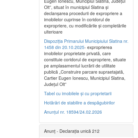
Eugen Ionescu, Muncipiul Slatina, Judeţul
Olt”, situat în municipiul Slatina şi
declanşarea procedurii de expropriere a
imobilelor cuprinse în coridorul de
expropriere, cu modificările şi completările
ulterioare
Dispoziția Primarului Municipiului Slatina nr.
1458 din 20.10.2025
- exproprierea
imobilelor proprietate privată, care
constituie coridorul de expropriere, situate
pe amplasamentul lucrării de utilitate
publică „Construire parcare supraetajată,
Cartier Eugen Ionescu, Municipiul Slatina,
Județul Olt”
Tabel cu imobilele și cu proprietarii
Hotărâri de stabilire a despăgubirilor
Anunțul nr. 18594/24.02.2026
Anunț - Declarația unică 212