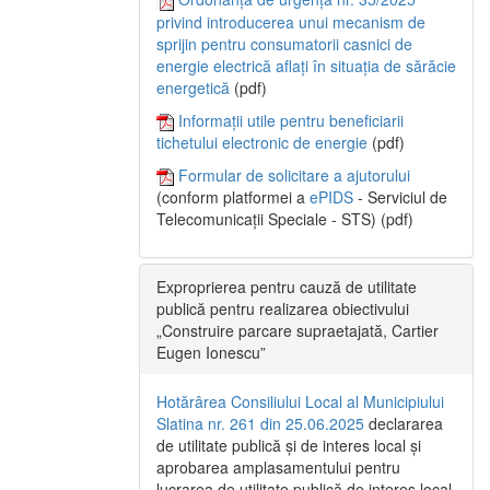
privind introducerea unui mecanism de
sprijin pentru consumatorii casnici de
energie electrică aflați în situația de sărăcie
energetică
(pdf)
Informații utile pentru beneficiarii
tichetului electronic de energie
(pdf)
Formular de solicitare a ajutorului
(conform platformei a
ePIDS
- Serviciul de
Telecomunicații Speciale - STS) (pdf)
Exproprierea pentru cauză de utilitate
publică pentru realizarea obiectivului
„Construire parcare supraetajată, Cartier
Eugen Ionescu”
Hotărârea Consiliului Local al Municipiului
Slatina nr. 261 din 25.06.2025
declararea
de utilitate publică și de interes local și
aprobarea amplasamentului pentru
lucrarea de utilitate publică de interes local