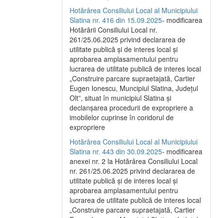
Hotărârea Consiliului Local al Municipiului
Slatina nr. 416 din 15.09.2025
- modificarea
Hotărârii Consiliului Local nr.
261/25.06.2025 privind declararea de
utilitate publică și de interes local și
aprobarea amplasamentului pentru
lucrarea de utilitate publică de interes local
„Construire parcare supraetajată, Cartier
Eugen Ionescu, Muncipiul Slatina, Județul
Olt”, situat în municipiul Slatina și
declanșarea procedurii de expropriere a
imobilelor cuprinse în coridorul de
expropriere
Hotărârea Consiliului Local al Municipiului
Slatina nr. 443 din 30.09.2025
- modificarea
anexei nr. 2 la Hotărârea Consiliului Local
nr. 261/25.06.2025 privind declararea de
utilitate publică şi de interes local şi
aprobarea amplasamentului pentru
lucrarea de utilitate publică de interes local
„Construire parcare supraetajată, Cartier