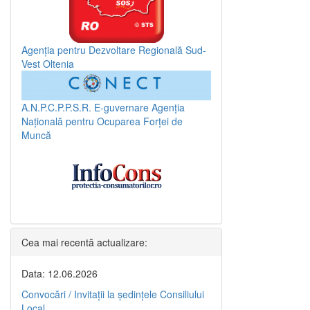
Agenția pentru Dezvoltare Regională Sud-
Vest Oltenia
A.N.P.C.P.P.S.R.
E-guvernare
Agenția
Națională pentru Ocuparea Forței de
Muncă
Cea mai recentă actualizare:
Data: 12.06.2026
Convocări / Invitaţii la şedinţele Consiliului
Local