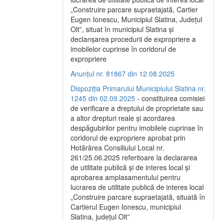
„Construire parcare supraetajată, Cartier
Eugen Ionescu, Municipiul Slatina, Județul
Olt”, situat în municipiul Slatina și
declanșarea procedurii de expropriere a
imobilelor cuprinse în coridorul de
expropriere
Anunțul nr. 81867 din 12.08.2025
Dispoziția Primarului Municipiului Slatina nr.
1245 din 02.09.2025
- constituirea comisiei
de verificare a dreptului de proprietate sau
a altor drepturi reale și acordarea
despăgubirilor pentru imobilele cuprinse în
coridorul de expropriere aprobat prin
Hotărârea Consiliului Local nr.
261/25.06.2025 referitoare la declararea
de utilitate publică și de interes local și
aprobarea amplasamentului pentru
lucrarea de utilitate publică de interes local
„Construire parcare supraetajată, situată în
Cartierul Eugen Ionescu, municipiul
Slatina, județul Olt”