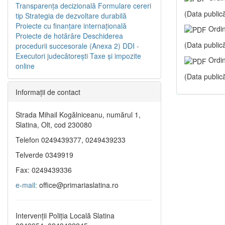
Transparenţa decizională
Formulare cereri
(Data publică
tip
Strategia de dezvoltare durabilă
Proiecte cu finanţare internaţională
Ordin
Proiecte de hotărâre
Deschiderea
(Data publică
procedurii succesorale (Anexa 2)
DDI -
Executori judecătorești
Taxe şi impozite
Ordin
online
(Data publică
Informaţii de contact
Strada Mihail Kogălniceanu, numărul 1,
Slatina, Olt, cod 230080
Telefon 0249439377, 0249439233
Telverde 0349919
Fax: 0249439336
e-mail:
office@primariaslatina.ro
Intervenții Poliția Locală Slatina