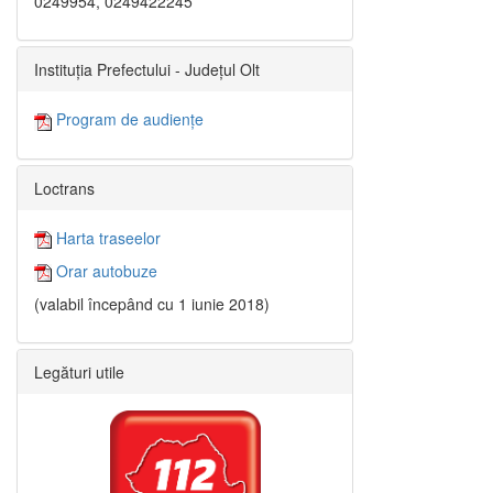
0249954, 0249422245
Instituția Prefectului - Județul Olt
Program de audiențe
Loctrans
Harta traseelor
Orar autobuze
(valabil începând cu 1 iunie 2018)
Legături utile