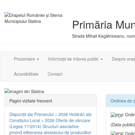
Primăria Muni
Strada Mihail Kogălniceanu, numă
Prezentare
Informații de interes public
Despre ora
Accesibilitate
Contact
Pagini vizitate frecvent
Ordinea de zi
Dispoziţii ale Primarului > 2026
Hotărâri ale
Ordin
Consiliului Local > 2026
Oferte de vânzare
(Data publică
(Legea 17/2014)
Structuri asociative
privind eliberarea atestatului de producător
Ordin