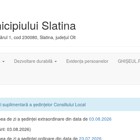
cipiului Slatina
rul 1, cod 230080, Slatina, județul Olt
ș
Dezvoltare durabilă
Evidența persoanelor
GHIȘEUL.
 suplimentară a ședințelor Consiliului Local
ea de zi a şedinţei extraordinare din data de
03.08.2026
rii: 03.08.2026)
ea de zi a şedinţei ordinare din data de
23.07.2026