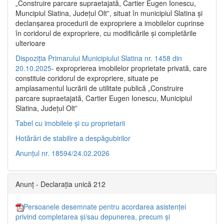
„Construire parcare supraetajată, Cartier Eugen Ionescu,
Muncipiul Slatina, Judeţul Olt”, situat în municipiul Slatina şi
declanşarea procedurii de expropriere a imobilelor cuprinse
în coridorul de expropriere, cu modificările şi completările
ulterioare
Dispoziția Primarului Municipiului Slatina nr. 1458 din
20.10.2025
- exproprierea imobilelor proprietate privată, care
constituie coridorul de expropriere, situate pe
amplasamentul lucrării de utilitate publică „Construire
parcare supraetajată, Cartier Eugen Ionescu, Municipiul
Slatina, Județul Olt”
Tabel cu imobilele și cu proprietarii
Hotărâri de stabilire a despăgubirilor
Anunțul nr. 18594/24.02.2026
Anunț - Declarația unică 212
Persoanele desemnate pentru acordarea asistenței
privind completarea și/sau depunerea, precum și