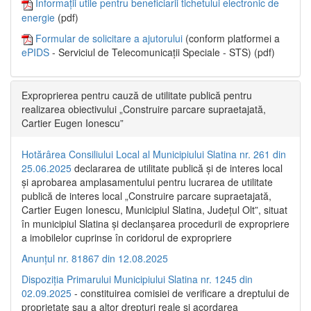
Informații utile pentru beneficiarii tichetului electronic de
energie
(pdf)
Formular de solicitare a ajutorului
(conform platformei a
ePIDS
- Serviciul de Telecomunicații Speciale - STS) (pdf)
Exproprierea pentru cauză de utilitate publică pentru
realizarea obiectivului „Construire parcare supraetajată,
Cartier Eugen Ionescu”
Hotărârea Consiliului Local al Municipiului Slatina nr. 261 din
25.06.2025
declararea de utilitate publică și de interes local
și aprobarea amplasamentului pentru lucrarea de utilitate
publică de interes local „Construire parcare supraetajată,
Cartier Eugen Ionescu, Municipiul Slatina, Județul Olt”, situat
în municipiul Slatina și declanșarea procedurii de expropriere
a imobilelor cuprinse în coridorul de expropriere
Anunțul nr. 81867 din 12.08.2025
Dispoziția Primarului Municipiului Slatina nr. 1245 din
02.09.2025
- constituirea comisiei de verificare a dreptului de
proprietate sau a altor drepturi reale și acordarea