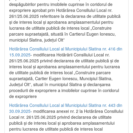
despăgubirilor pentru imobilele cuprinse în coridorul de
expropriere aprobat prin Hotărârea Consiliului Local nr.
261/25.06.2025 referitoare la declararea de utilitate publică
și de interes local și aprobarea amplasamentului pentru
lucrarea de utilitate publică de interes local „Construire
parcare supraetajată, situată în Cartierul Eugen Ionescu,
municipiul Slatina, județul Olt”
Hotărârea Consiliului Local al Municipiului Slatina nr. 416 din
15.09.2025
- modificarea Hotărârii Consiliului Local nr.
261/25.06.2025 privind declararea de utilitate publică și de
interes local și aprobarea amplasamentului pentru lucrarea
de utilitate publică de interes local „Construire parcare
supraetajată, Cartier Eugen Ionescu, Muncipiul Slatina,
Județul Olt”, situat în municipiul Slatina și declanșarea
procedurii de expropriere a imobilelor cuprinse în coridorul
de expropriere
Hotărârea Consiliului Local al Municipiului Slatina nr. 443 din
30.09.2025
- modificarea anexei nr. 2 la Hotărârea Consiliului
Local nr. 261/25.06.2025 privind declararea de utilitate
publică şi de interes local şi aprobarea amplasamentului
pentru lucrarea de utilitate publică de interes local