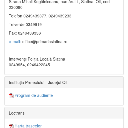
Strada Mihail Kogălniceanu, numărul 1, Slatina, Olt, cod
230080
Telefon 0249439377, 0249439233
Telverde 0349919
Fax: 0249439336
e-mail:
office@primariaslatina.ro
Intervenții Poliția Locală Slatina
0249954, 0249422245
Instituția Prefectului - Județul Olt
Program de audiențe
Loctrans
Harta traseelor