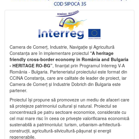
Camera de Comerț, Industrie, Navigație și Agricultură
Constanța are în implementare proiectul
“A heritage
friendly cross-border economy in România and Bulgaria
- HERITAGE RO-BG”
, finanțat prin Programul Interreg V-A
România - Bulgaria. Parteneriatul proiectului este format din
CCINA Constanța, care are calitate de leader de proiect, iar
Camera de Comerț și Industrie Dobrich din Bulgaria este
partener.
Proiectul își propune să promoveze un mediu de afaceri care
să protejeze patrimoniul cultural și natural. Proiectul se
concentrează pe patru sectoare economice, considerate cu
cel mai mare risc în ceea ce privește valorificarea economică
sustenabilă a patrimoniului: turism, urbanism-arhitectură-
construcții, agricultură-silvicultură-pășunat și energii
regenerabile.