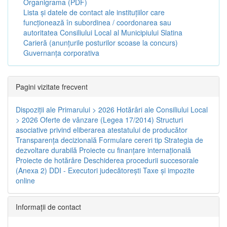
Organigrama (PDF)
Lista și datele de contact ale instituțiilor care
funcționează în subordinea / coordonarea sau
autoritatea Consiliului Local al Municipiului Slatina
Carieră (anunțurile posturilor scoase la concurs)
Guvernanța corporativa
Pagini vizitate frecvent
Dispoziţii ale Primarului > 2026
Hotărâri ale Consiliului Local
> 2026
Oferte de vânzare (Legea 17/2014)
Structuri
asociative privind eliberarea atestatului de producător
Transparenţa decizională
Formulare cereri tip
Strategia de
dezvoltare durabilă
Proiecte cu finanţare internaţională
Proiecte de hotărâre
Deschiderea procedurii succesorale
(Anexa 2)
DDI - Executori judecătorești
Taxe şi impozite
online
Informaţii de contact