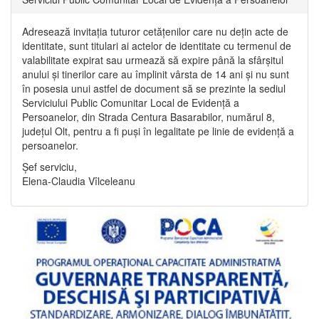
Adresează invitația tuturor cetățenilor care nu dețin acte de
identitate, sunt titulari ai actelor de identitate cu termenul de
valabilitate expirat sau urmează să expire până la sfârșitul
anului și tinerilor care au împlinit vârsta de 14 ani și nu sunt
în posesia unui astfel de document să se prezinte la sediul
Serviciului Public Comunitar Local de Evidență a
Persoanelor, din Strada Centura Basarabilor, numărul 8,
județul Olt, pentru a fi puși în legalitate pe linie de evidență a
persoanelor.
Șef serviciu,
Elena-Claudia Vîlceleanu