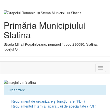
Primăria Municipiului
Slatina
Strada Mihail Kogălniceanu, numărul 1, cod 230080, Slatina,
județul Olt
Activ
sau
dezac
meniu
Organizare
Regulament de organizare și funcționare (PDF)
Regulamentul intern al aparatului de specialitate (PDF)