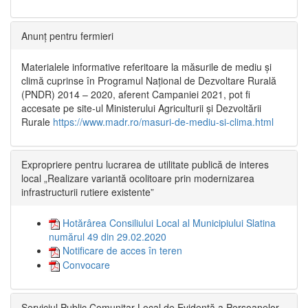
Anunț pentru fermieri
Materialele informative referitoare la măsurile de mediu și
climă cuprinse în Programul Național de Dezvoltare Rurală
(PNDR) 2014 – 2020, aferent Campaniei 2021, pot fi
accesate pe site-ul Ministerului Agriculturii și Dezvoltării
Rurale
https://www.madr.ro/masuri-de-mediu-si-clima.html
Expropriere pentru lucrarea de utilitate publică de interes
local „Realizare variantă ocolitoare prin modernizarea
infrastructurii rutiere existente”
Hotărârea Consiliului Local al Municipiului Slatina
numărul 49 din 29.02.2020
Notificare de acces în teren
Convocare
Serviciul Public Comunitar Local de Evidență a Persoanelor