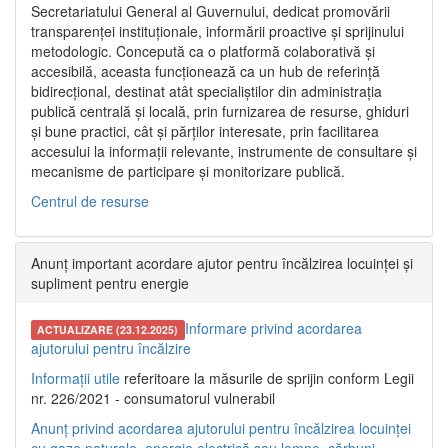
Secretariatului General al Guvernului, dedicat promovării
transparenței instituționale, informării proactive și sprijinului
metodologic. Concepută ca o platformă colaborativă și
accesibilă, aceasta funcționează ca un hub de referință
bidirecțional, destinat atât specialiștilor din administrația
publică centrală și locală, prin furnizarea de resurse, ghiduri
și bune practici, cât și părților interesate, prin facilitarea
accesului la informații relevante, instrumente de consultare și
mecanisme de participare și monitorizare publică.
Centrul de resurse
Anunț important acordare ajutor pentru încălzirea locuinței și
supliment pentru energie
Informare privind acordarea
ACTUALIZARE (23.12.2025)
ajutorului pentru încălzire
Informații utile
referitoare la măsurile de sprijin conform Legii
nr. 226/2021 - consumatorul vulnerabil
Anunț privind acordarea ajutorului pentru încălzirea locuinței
cu gaze naturale, energie electrică sau lemne, cărbuni,