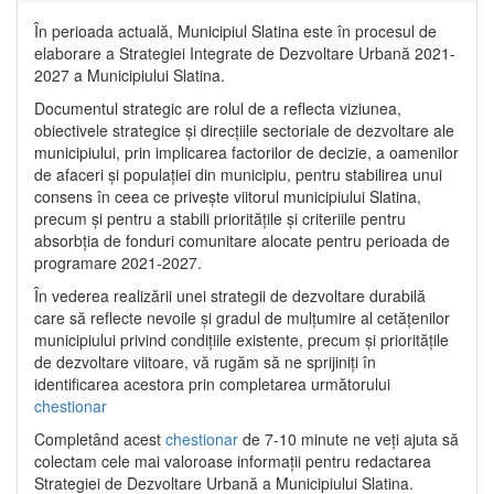
În perioada actuală, Municipiul Slatina este în procesul de
elaborare a Strategiei Integrate de Dezvoltare Urbană 2021‐
2027 a Municipiului Slatina.
Documentul strategic are rolul de a reflecta viziunea,
obiectivele strategice și direcțiile sectoriale de dezvoltare ale
municipiului, prin implicarea factorilor de decizie, a oamenilor
de afaceri și populației din municipiu, pentru stabilirea unui
consens în ceea ce privește viitorul municipiului Slatina,
precum și pentru a stabili prioritățile și criteriile pentru
absorbția de fonduri comunitare alocate pentru perioada de
programare 2021-2027.
În vederea realizării unei strategii de dezvoltare durabilă
care să reflecte nevoile și gradul de mulțumire al cetățenilor
municipiului privind condițiile existente, precum și prioritățile
de dezvoltare viitoare, vă rugăm să ne sprijiniți în
identificarea acestora prin completarea următorului
chestionar
Completând acest
chestionar
de 7-10 minute ne veți ajuta să
colectam cele mai valoroase informații pentru redactarea
Strategiei de Dezvoltare Urbană a Municipiului Slatina.