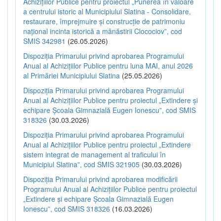
Achizițiilor Publice pentru proiectul „Punerea în valoare
a centrului istoric al Municipiului Slatina - Consolidare,
restaurare, împrejmuire și construcție de patrimoniu
național incinta istorică a mânăstirii Clocociov”, cod
SMIS 342981
(26.05.2026)
Dispoziția Primarului privind aprobarea Programului
Anual al Achizițiilor Publice pentru luna MAI, anul 2026
al Primăriei Municipiului Slatina
(25.05.2026)
Dispoziția Primarului privind aprobarea Programului
Anual al Achizițiilor Publice pentru proiectul „Extindere și
echipare Școala Gimnazială Eugen Ionescu”, cod SMIS
318326
(30.03.2026)
Dispoziția Primarului privind aprobarea Programului
Anual al Achizițiilor Publice pentru proiectul „Extindere
sistem integrat de management al traficului în
Municipiul Slatina”, cod SMIS 321905
(30.03.2026)
Dispoziția Primarului privind aprobarea modificării
Programului Anual al Achizițiilor Publice pentru proiectul
„Extindere și echipare Școala Gimnazială Eugen
Ionescu”, cod SMIS 318326
(16.03.2026)