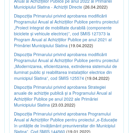
Anual al Achizițiilor Publice pe anul 2022 al Primăriei
Municipiului Slatina - Achiziții Directe
(26.04.2022)
Dispoziția Primarului privind aprobarea modificării
Programului Anual al Achizițiilor Publice pentru proiectul
„Proiect integrat de mobilitate durabilă (componente
biciclete și vehicule electrice)”, cod SMIS 127373 la
Program Anual al Achizițiilor Publice pe anul 2021 al
Primăriei Municipiului Slatina
(19.04.2022)
Dispoziția Primarului privind aprobarea modificării
Programului Anual al Achizițiilor Publice pentru proiectul
„Modernizarea, eficientizarea, extinderea sistemului de
iluminat public și reabilitarea instalațiilor electrice din
municipiul Slatina”, cod SMIS 125574
(19.04.2022)
Dispoziția Primarului privind aprobarea Strategiei
anuale de achiziție publică și a Programului Anual al
Achizițiilor Publice pe anul 2022 ale Primăriei
Municipiului Slatina
(23.03.2022)
Dispoziția Primarului privind aprobarea Programului
Anual al Achizițiilor Publice pentru proiectul „e-Educație
în unitățile de învățământ preuniversitar din Municipiul
Slatina”, Cod SMIS 144560
(19.01.2022)