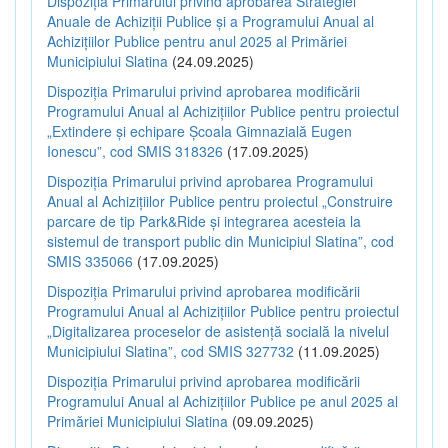
Dispoziția Primarului privind aprobarea Strategiei
Anuale de Achiziții Publice și a Programului Anual al
Achizițiilor Publice pentru anul 2025 al Primăriei
Municipiului Slatina
(24.09.2025)
Dispoziția Primarului privind aprobarea modificării
Programului Anual al Achizițiilor Publice pentru proiectul
„Extindere și echipare Școala Gimnazială Eugen
Ionescu”, cod SMIS 318326
(17.09.2025)
Dispoziția Primarului privind aprobarea Programului
Anual al Achizițiilor Publice pentru proiectul „Construire
parcare de tip Park&Ride și integrarea acesteia la
sistemul de transport public din Municipiul Slatina”, cod
SMIS 335066
(17.09.2025)
Dispoziția Primarului privind aprobarea modificării
Programului Anual al Achizițiilor Publice pentru proiectul
„Digitalizarea proceselor de asistență socială la nivelul
Municipiului Slatina”, cod SMIS 327732
(11.09.2025)
Dispoziția Primarului privind aprobarea modificării
Programului Anual al Achizițiilor Publice pe anul 2025 al
Primăriei Municipiului Slatina
(09.09.2025)