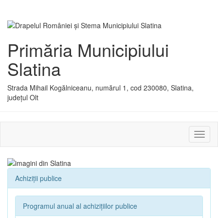
Primăria Municipiului
Slatina
Strada Mihail Kogălniceanu, numărul 1, cod 230080, Slatina,
județul Olt
Activ
sau
dezac
meniu
Achiziții publice
Programul anual al achizițiilor publice