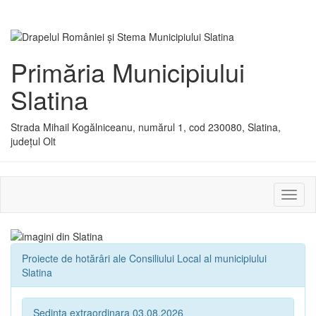
Primăria Municipiului
Slatina
Strada Mihail Kogălniceanu, numărul 1, cod 230080, Slatina,
județul Olt
Activ
sau
dezac
meniu
Proiecte de hotărâri ale Consiliului Local al municipiului
Slatina
Sedinta extraordinara 03.08.2026