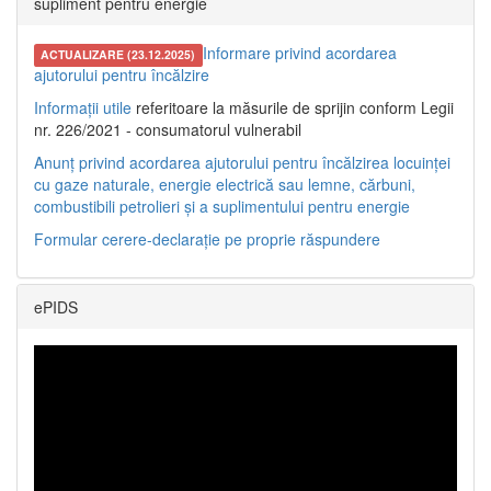
supliment pentru energie
Informare privind acordarea
ACTUALIZARE (23.12.2025)
ajutorului pentru încălzire
Informații utile
referitoare la măsurile de sprijin conform Legii
nr. 226/2021 - consumatorul vulnerabil
Anunț privind acordarea ajutorului pentru încălzirea locuinței
cu gaze naturale, energie electrică sau lemne, cărbuni,
combustibili petrolieri și a suplimentului pentru energie
Formular cerere-declarație pe proprie răspundere
ePIDS