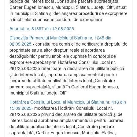
publică de interes local „Construire parcare supraetajată,
Cartier Eugen Ionescu, Municipiul Slatina, Județul Olt”, situat
în municipiul Slatina și declanșarea procedurii de expropriere
a imobilelor cuprinse în coridorul de expropriere
Anunțul nr. 81867 din 12.08.2025
Dispoziția Primarului Municipiului Slatina nr. 1245 din
02.09.2025
- constituirea comisiei de verificare a dreptului de
proprietate sau a altor drepturi reale și acordarea
despăgubirilor pentru imobilele cuprinse în coridorul de
expropriere aprobat prin Hotărârea Consiliului Local nr.
261/25.06.2025 referitoare la declararea de utilitate publică
și de interes local și aprobarea amplasamentului pentru
lucrarea de utilitate publică de interes local „Construire
parcare supraetajată, situată în Cartierul Eugen Ionescu,
municipiul Slatina, județul Olt”
Hotărârea Consiliului Local al Municipiului Slatina nr. 416 din
15.09.2025
- modificarea Hotărârii Consiliului Local nr.
261/25.06.2025 privind declararea de utilitate publică și de
interes local și aprobarea amplasamentului pentru lucrarea
de utilitate publică de interes local „Construire parcare
supraetajată, Cartier Eugen Ionescu, Muncipiul Slatina,