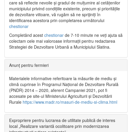
care să reflecte nevoile și gradul de mulțumire al cetățenilor
municipiului privind condițiile existente, precum și prioritățile
de dezvoltare viitoare, vă rugăm să ne sprijiniți în
identificarea acestora prin completarea următorului
chestionar
Completând acest
chestionar
de 7-10 minute ne veți ajuta să
colectam cele mai valoroase informații pentru redactarea
Strategiei de Dezvoltare Urbană a Municipiului Slatina.
Anunț pentru fermieri
Materialele informative referitoare la măsurile de mediu și
climă cuprinse în Programul Național de Dezvoltare Rurală
(PNDR) 2014 – 2020, aferent Campaniei 2021, pot fi
accesate pe site-ul Ministerului Agriculturii și Dezvoltării
Rurale
https://www.madr.ro/masuri-de-mediu-si-clima.html
Expropriere pentru lucrarea de utilitate publică de interes
local „Realizare variantă ocolitoare prin modernizarea
infrastructurii rutiere existente”