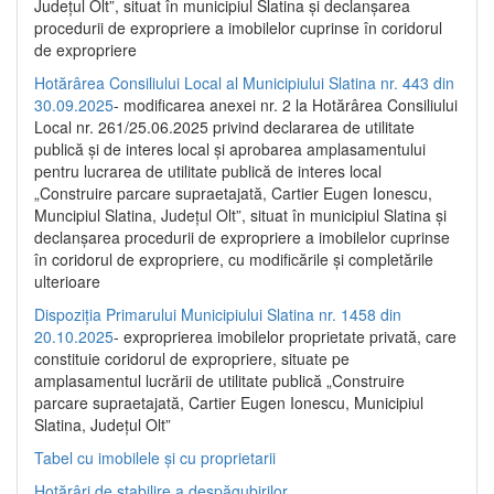
Județul Olt”, situat în municipiul Slatina și declanșarea
procedurii de expropriere a imobilelor cuprinse în coridorul
de expropriere
Hotărârea Consiliului Local al Municipiului Slatina nr. 443 din
30.09.2025
- modificarea anexei nr. 2 la Hotărârea Consiliului
Local nr. 261/25.06.2025 privind declararea de utilitate
publică şi de interes local şi aprobarea amplasamentului
pentru lucrarea de utilitate publică de interes local
„Construire parcare supraetajată, Cartier Eugen Ionescu,
Muncipiul Slatina, Judeţul Olt”, situat în municipiul Slatina şi
declanşarea procedurii de expropriere a imobilelor cuprinse
în coridorul de expropriere, cu modificările şi completările
ulterioare
Dispoziția Primarului Municipiului Slatina nr. 1458 din
20.10.2025
- exproprierea imobilelor proprietate privată, care
constituie coridorul de expropriere, situate pe
amplasamentul lucrării de utilitate publică „Construire
parcare supraetajată, Cartier Eugen Ionescu, Municipiul
Slatina, Județul Olt”
Tabel cu imobilele și cu proprietarii
Hotărâri de stabilire a despăgubirilor