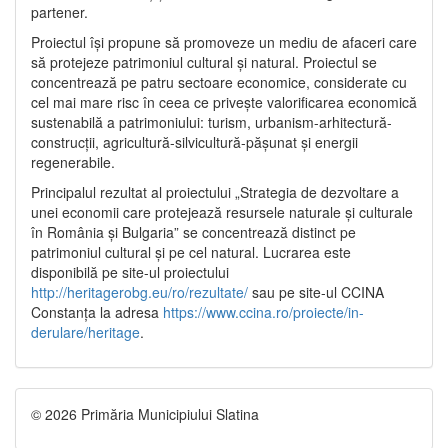
partener.
Proiectul își propune să promoveze un mediu de afaceri care
să protejeze patrimoniul cultural și natural. Proiectul se
concentrează pe patru sectoare economice, considerate cu
cel mai mare risc în ceea ce privește valorificarea economică
sustenabilă a patrimoniului: turism, urbanism-arhitectură-
construcții, agricultură-silvicultură-pășunat și energii
regenerabile.
Principalul rezultat al proiectului „Strategia de dezvoltare a
unei economii care protejează resursele naturale și culturale
în România și Bulgaria” se concentrează distinct pe
patrimoniul cultural și pe cel natural. Lucrarea este
disponibilă pe site-ul proiectului
http://heritagerobg.eu/ro/rezultate/
sau pe site-ul CCINA
Constanța la adresa
https://www.ccina.ro/proiecte/in-
derulare/heritage
.
© 2026 Primăria Municipiului Slatina