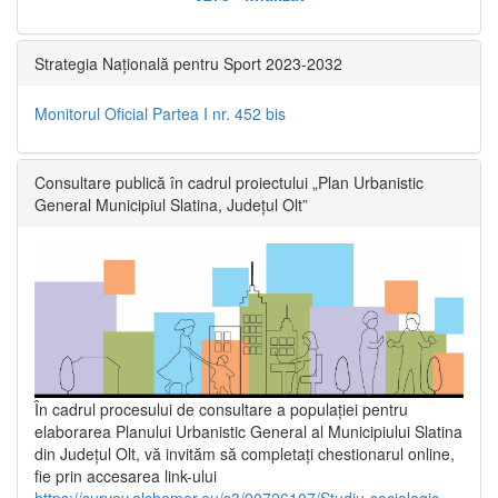
Strategia Națională pentru Sport 2023-2032
Monitorul Oficial Partea I nr. 452 bis
Consultare publică în cadrul proiectului „Plan Urbanistic
General Municipiul Slatina, Județul Olt”
În cadrul procesului de consultare a populaţiei pentru
elaborarea Planului Urbanistic General al Municipiului Slatina
din Județul Olt, vă invităm să completați chestionarul online,
fie prin accesarea link-ului
https://survey.alchemer.eu/s3/90726107/Studiu-sociologic-