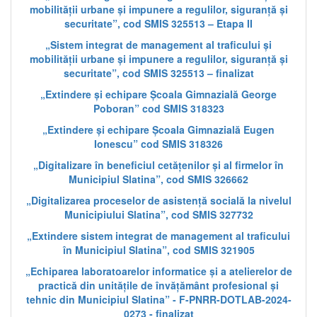
mobilității urbane și impunere a regulilor, siguranță și
securitate”, cod SMIS 325513 – Etapa II
„Sistem integrat de management al traficului și
mobilității urbane și impunere a regulilor, siguranță și
securitate”, cod SMIS 325513 – finalizat
„Extindere și echipare Școala Gimnazială George
Poboran” cod SMIS 318323
„Extindere și echipare Școala Gimnazială Eugen
Ionescu” cod SMIS 318326
„Digitalizare în beneficiul cetățenilor și al firmelor în
Municipiul Slatina”, cod SMIS 326662
„Digitalizarea proceselor de asistență socială la nivelul
Municipiului Slatina”, cod SMIS 327732
„Extindere sistem integrat de management al traficului
în Municipiul Slatina”, cod SMIS 321905
„Echiparea laboratoarelor informatice și a atelierelor de
practică din unitățile de învățământ profesional și
tehnic din Municipiul Slatina” - F-PNRR-DOTLAB-2024-
0273 - finalizat