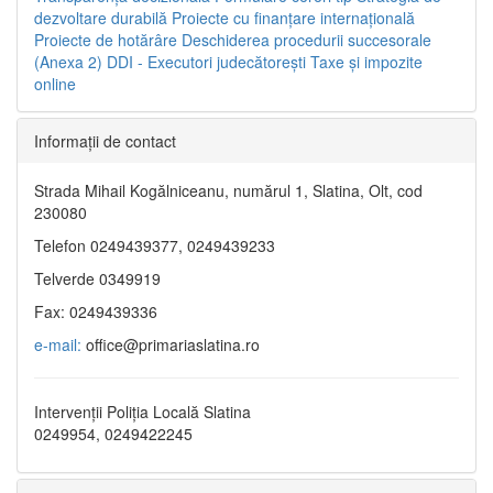
dezvoltare durabilă
Proiecte cu finanţare internaţională
Proiecte de hotărâre
Deschiderea procedurii succesorale
(Anexa 2)
DDI - Executori judecătorești
Taxe şi impozite
online
Informaţii de contact
Strada Mihail Kogălniceanu, numărul 1, Slatina, Olt, cod
230080
Telefon 0249439377, 0249439233
Telverde 0349919
Fax: 0249439336
e-mail:
office@primariaslatina.ro
Intervenții Poliția Locală Slatina
0249954, 0249422245