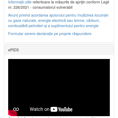
Informații utile
referitoare la măsurile de sprijin conform Legii
nr. 226/2021 - consumatorul vulnerabil
Anunț privind acordarea ajutorului pentru încălzirea locuinței
cu gaze naturale, energie electrică sau lemne, cărbuni,
combustibili petrolieri și a suplimentului pentru energie
Formular cerere-declarație pe proprie răspundere
ePIDS