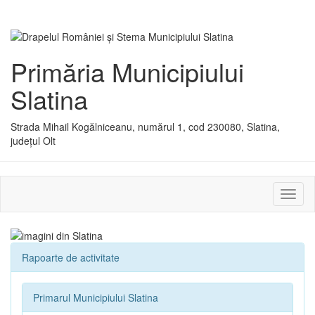
Primăria Municipiului
Slatina
Strada Mihail Kogălniceanu, numărul 1, cod 230080, Slatina,
județul Olt
Activ
sau
dezac
meniu
Rapoarte de activitate
Primarul Municipiului Slatina