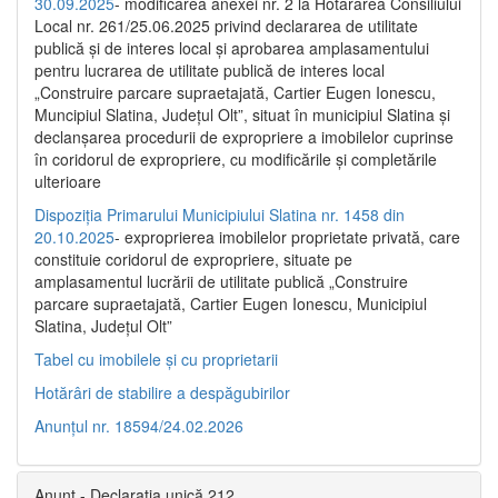
30.09.2025
- modificarea anexei nr. 2 la Hotărârea Consiliului
Local nr. 261/25.06.2025 privind declararea de utilitate
publică şi de interes local şi aprobarea amplasamentului
pentru lucrarea de utilitate publică de interes local
„Construire parcare supraetajată, Cartier Eugen Ionescu,
Muncipiul Slatina, Judeţul Olt”, situat în municipiul Slatina şi
declanşarea procedurii de expropriere a imobilelor cuprinse
în coridorul de expropriere, cu modificările şi completările
ulterioare
Dispoziția Primarului Municipiului Slatina nr. 1458 din
20.10.2025
- exproprierea imobilelor proprietate privată, care
constituie coridorul de expropriere, situate pe
amplasamentul lucrării de utilitate publică „Construire
parcare supraetajată, Cartier Eugen Ionescu, Municipiul
Slatina, Județul Olt”
Tabel cu imobilele și cu proprietarii
Hotărâri de stabilire a despăgubirilor
Anunțul nr. 18594/24.02.2026
Anunț - Declarația unică 212