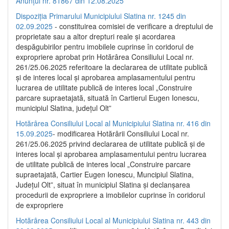
Anunțul nr. 81867 din 12.08.2025
Dispoziția Primarului Municipiului Slatina nr. 1245 din
02.09.2025
- constituirea comisiei de verificare a dreptului de
proprietate sau a altor drepturi reale și acordarea
despăgubirilor pentru imobilele cuprinse în coridorul de
expropriere aprobat prin Hotărârea Consiliului Local nr.
261/25.06.2025 referitoare la declararea de utilitate publică
și de interes local și aprobarea amplasamentului pentru
lucrarea de utilitate publică de interes local „Construire
parcare supraetajată, situată în Cartierul Eugen Ionescu,
municipiul Slatina, județul Olt”
Hotărârea Consiliului Local al Municipiului Slatina nr. 416 din
15.09.2025
- modificarea Hotărârii Consiliului Local nr.
261/25.06.2025 privind declararea de utilitate publică și de
interes local și aprobarea amplasamentului pentru lucrarea
de utilitate publică de interes local „Construire parcare
supraetajată, Cartier Eugen Ionescu, Muncipiul Slatina,
Județul Olt”, situat în municipiul Slatina și declanșarea
procedurii de expropriere a imobilelor cuprinse în coridorul
de expropriere
Hotărârea Consiliului Local al Municipiului Slatina nr. 443 din