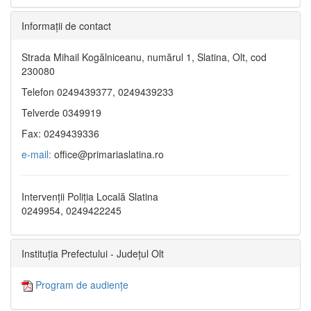
Informaţii de contact
Strada Mihail Kogălniceanu, numărul 1, Slatina, Olt, cod
230080
Telefon 0249439377, 0249439233
Telverde 0349919
Fax: 0249439336
e-mail:
office@primariaslatina.ro
Intervenții Poliția Locală Slatina
0249954, 0249422245
Instituția Prefectului - Județul Olt
Program de audiențe