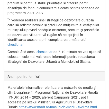
precum și pentru a stabili prioritățile și criteriile pentru
absorbția de fonduri comunitare alocate pentru perioada de
programare 2021-2027.
În vederea realizării unei strategii de dezvoltare durabilă
care să reflecte nevoile și gradul de mulțumire al cetățenilor
municipiului privind condițiile existente, precum și prioritățile
de dezvoltare viitoare, vă rugăm să ne sprijiniți în
identificarea acestora prin completarea următorului
chestionar
Completând acest
chestionar
de 7-10 minute ne veți ajuta să
colectam cele mai valoroase informații pentru redactarea
Strategiei de Dezvoltare Urbană a Municipiului Slatina.
Anunț pentru fermieri
Materialele informative referitoare la măsurile de mediu și
climă cuprinse în Programul Național de Dezvoltare Rurală
(PNDR) 2014 – 2020, aferent Campaniei 2021, pot fi
accesate pe site-ul Ministerului Agriculturii și Dezvoltării
Rurale
https://www.madr.ro/masuri-de-mediu-si-clima.html