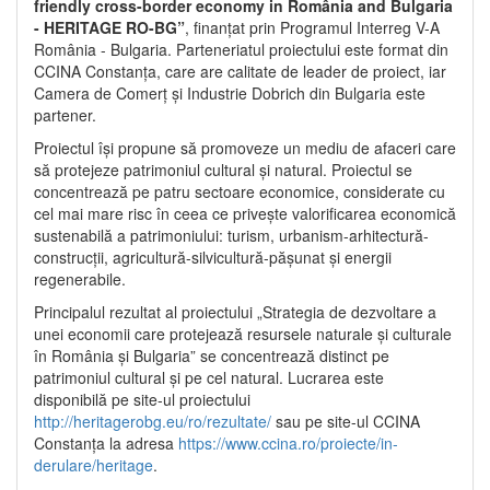
friendly cross-border economy in România and Bulgaria
- HERITAGE RO-BG”
, finanțat prin Programul Interreg V-A
România - Bulgaria. Parteneriatul proiectului este format din
CCINA Constanța, care are calitate de leader de proiect, iar
Camera de Comerț și Industrie Dobrich din Bulgaria este
partener.
Proiectul își propune să promoveze un mediu de afaceri care
să protejeze patrimoniul cultural și natural. Proiectul se
concentrează pe patru sectoare economice, considerate cu
cel mai mare risc în ceea ce privește valorificarea economică
sustenabilă a patrimoniului: turism, urbanism-arhitectură-
construcții, agricultură-silvicultură-pășunat și energii
regenerabile.
Principalul rezultat al proiectului „Strategia de dezvoltare a
unei economii care protejează resursele naturale și culturale
în România și Bulgaria” se concentrează distinct pe
patrimoniul cultural și pe cel natural. Lucrarea este
disponibilă pe site-ul proiectului
http://heritagerobg.eu/ro/rezultate/
sau pe site-ul CCINA
Constanța la adresa
https://www.ccina.ro/proiecte/in-
derulare/heritage
.