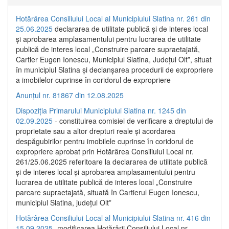
Hotărârea Consiliului Local al Municipiului Slatina nr. 261 din
25.06.2025
declararea de utilitate publică și de interes local
și aprobarea amplasamentului pentru lucrarea de utilitate
publică de interes local „Construire parcare supraetajată,
Cartier Eugen Ionescu, Municipiul Slatina, Județul Olt”, situat
în municipiul Slatina și declanșarea procedurii de expropriere
a imobilelor cuprinse în coridorul de expropriere
Anunțul nr. 81867 din 12.08.2025
Dispoziția Primarului Municipiului Slatina nr. 1245 din
02.09.2025
- constituirea comisiei de verificare a dreptului de
proprietate sau a altor drepturi reale și acordarea
despăgubirilor pentru imobilele cuprinse în coridorul de
expropriere aprobat prin Hotărârea Consiliului Local nr.
261/25.06.2025 referitoare la declararea de utilitate publică
și de interes local și aprobarea amplasamentului pentru
lucrarea de utilitate publică de interes local „Construire
parcare supraetajată, situată în Cartierul Eugen Ionescu,
municipiul Slatina, județul Olt”
Hotărârea Consiliului Local al Municipiului Slatina nr. 416 din
15.09.2025
- modificarea Hotărârii Consiliului Local nr.