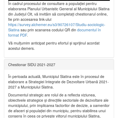
În cadrul procesului de consultare a populaţiei pentru
elaborarea Planului Urbanistic General al Municipiului Slatina
din Județul Olt, vă invităm să completați chestionarul online,
fie prin accesarea link-ului
https://survey.alchemer.eu/s3/90726107/Studiu-sociologic-
Slatina
sau prin scanarea codului QR din
documentul în
format PDF
.
Vă mulţumim anticipat pentru efortul şi sprijinul acordat
acestui demers.
Chestionar SIDU 2021-2027
În perioada actuală, Municipiul Slatina este în procesul de
elaborare a Strategiei Integrate de Dezvoltare Urbană 2021‐
2027 a Municipiului Slatina.
Documentul strategic are rolul de a reflecta viziunea,
obiectivele strategice și direcțiile sectoriale de dezvoltare ale
municipiului, prin implicarea factorilor de decizie, a oamenilor
de afaceri și populației din municipiu, pentru stabilirea unui
consens în ceea ce privește viitorul municipiului Slatina,