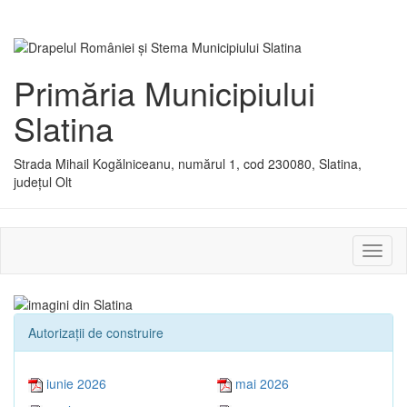
Primăria Municipiului
Slatina
Strada Mihail Kogălniceanu, numărul 1, cod 230080, Slatina,
județul Olt
Activ
sau
dezac
meniu
Autorizaţii de construire
iunie 2026
mai 2026