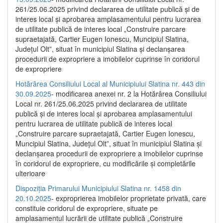
261/25.06.2025 privind declararea de utilitate publică și de
interes local și aprobarea amplasamentului pentru lucrarea
de utilitate publică de interes local „Construire parcare
supraetajată, Cartier Eugen Ionescu, Muncipiul Slatina,
Județul Olt”, situat în municipiul Slatina și declanșarea
procedurii de expropriere a imobilelor cuprinse în coridorul
de expropriere
Hotărârea Consiliului Local al Municipiului Slatina nr. 443 din
30.09.2025
- modificarea anexei nr. 2 la Hotărârea Consiliului
Local nr. 261/25.06.2025 privind declararea de utilitate
publică şi de interes local şi aprobarea amplasamentului
pentru lucrarea de utilitate publică de interes local
„Construire parcare supraetajată, Cartier Eugen Ionescu,
Muncipiul Slatina, Judeţul Olt”, situat în municipiul Slatina şi
declanşarea procedurii de expropriere a imobilelor cuprinse
în coridorul de expropriere, cu modificările şi completările
ulterioare
Dispoziția Primarului Municipiului Slatina nr. 1458 din
20.10.2025
- exproprierea imobilelor proprietate privată, care
constituie coridorul de expropriere, situate pe
amplasamentul lucrării de utilitate publică „Construire