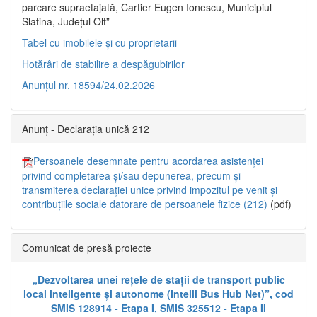
parcare supraetajată, Cartier Eugen Ionescu, Municipiul
Slatina, Județul Olt”
Tabel cu imobilele și cu proprietarii
Hotărâri de stabilire a despăgubirilor
Anunțul nr. 18594/24.02.2026
Anunț - Declarația unică 212
Persoanele desemnate pentru acordarea asistenței
privind completarea și/sau depunerea, precum și
transmiterea declarației unice privind impozitul pe venit și
contribuțiile sociale datorare de persoanele fizice (212)
(pdf)
Comunicat de presă proiecte
„Dezvoltarea unei rețele de stații de transport public
local inteligente și autonome (Intelli Bus Hub Net)”, cod
SMIS 128914 - Etapa I, SMIS 325512 - Etapa II