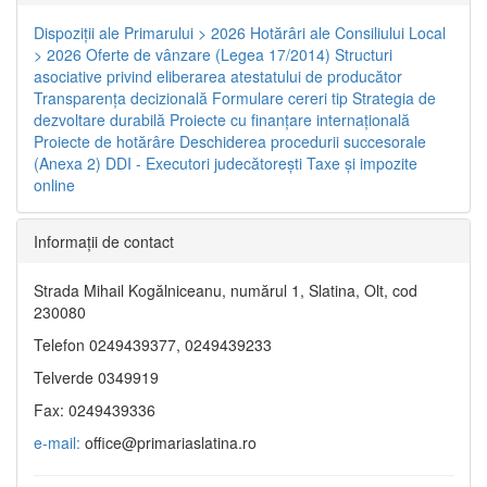
Dispoziţii ale Primarului > 2026
Hotărâri ale Consiliului Local
> 2026
Oferte de vânzare (Legea 17/2014)
Structuri
asociative privind eliberarea atestatului de producător
Transparenţa decizională
Formulare cereri tip
Strategia de
dezvoltare durabilă
Proiecte cu finanţare internaţională
Proiecte de hotărâre
Deschiderea procedurii succesorale
(Anexa 2)
DDI - Executori judecătorești
Taxe şi impozite
online
Informaţii de contact
Strada Mihail Kogălniceanu, numărul 1, Slatina, Olt, cod
230080
Telefon 0249439377, 0249439233
Telverde 0349919
Fax: 0249439336
e-mail:
office@primariaslatina.ro