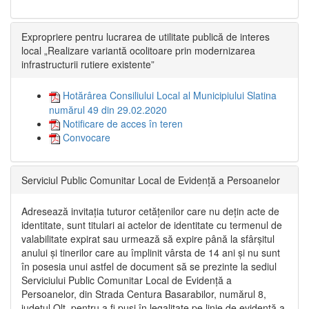
Expropriere pentru lucrarea de utilitate publică de interes
local „Realizare variantă ocolitoare prin modernizarea
infrastructurii rutiere existente”
Hotărârea Consiliului Local al Municipiului Slatina
numărul 49 din 29.02.2020
Notificare de acces în teren
Convocare
Serviciul Public Comunitar Local de Evidență a Persoanelor
Adresează invitația tuturor cetățenilor care nu dețin acte de
identitate, sunt titulari ai actelor de identitate cu termenul de
valabilitate expirat sau urmează să expire până la sfârșitul
anului și tinerilor care au împlinit vârsta de 14 ani și nu sunt
în posesia unui astfel de document să se prezinte la sediul
Serviciului Public Comunitar Local de Evidență a
Persoanelor, din Strada Centura Basarabilor, numărul 8,
județul Olt, pentru a fi puși în legalitate pe linie de evidență a