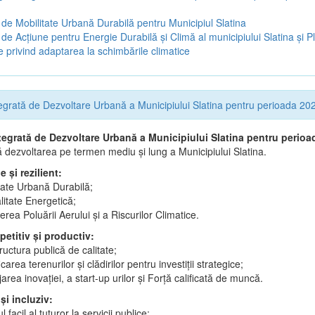
 de Mobilitate Urbană Durabilă pentru Municipiul Slatina
 de Acţiune pentru Energie Durabilă şi Climă al municipiului Slatina şi P
e privind adaptarea la schimbările climatice
tegrată de Dezvoltare Urbană a Municipiului Slatina pentru perioada 2
ntegrată de Dezvoltare Urbană a Municipiului Slatina pentru perio
 dezvoltarea pe termen mediu și lung a Municipiului Slatina.
e și rezilient:
tate Urbană Durabilă;
litate Energetică;
rea Poluării Aerului și a Riscurilor Climatice.
etitiv și productiv:
tructura publică de calitate;
icarea terenurilor și clădirilor pentru investiții strategice;
jarea inovației, a start-up urilor și Forță calificată de muncă.
 și incluziv:
 facil al tuturor la servicii publice;