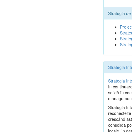
Strategia de
Proiec
Strate
Strate
Strate
Strategia In
Strategia In
în continuar
solidă în cee
management d
Strategia In
reconecteze c
crescând astf
consolida poz
locale, în de