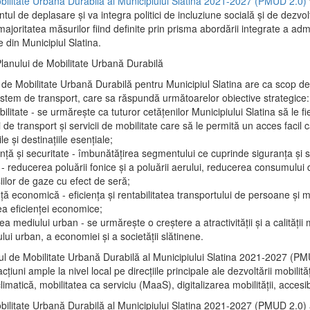
bilitate Urbană Durabilă al Municipiului Slatina 2021-2027 (PMUD 2.0)
l de deplasare și va integra politici de incluziune socială și de dezvol
joritatea măsurilor fiind definite prin prisma abordării integrate a admi
e din Municipiul Slatina.
Planului de Mobilitate Urbană Durabilă
 de Mobilitate Urbană Durabilă pentru Municipiul Slatina are ca scop d
istem de transport, care sa răspundă următoarelor obiective strategice:
bilitate - se urmărește ca tuturor cetățenilor Municipiului Slatina să le fie
i de transport și servicii de mobilitate care să le permită un acces facil 
ile și destinațiile esențiale;
nță și securitate - îmbunătățirea segmentului ce cuprinde siguranța și s
- reducerea poluării fonice și a poluării aerului, reducerea consumului 
iilor de gaze cu efect de seră;
nță economică - eficiența și rentabilitatea transportului de persoane și m
ea eficienței economice;
ea mediului urban - se urmărește o creștere a atractivității și a calității 
ului urban, a economiei și a societății slătinene.
ul de Mobilitate Urbană Durabilă al Municipiului Slatina 2021-2027 (P
țiuni ample la nivel local pe direcțiile principale ale dezvoltării mobilită
climatică, mobilitatea ca serviciu (MaaS), digitalizarea mobilității, accesibi
bilitate Urbană Durabilă al Municipiului Slatina 2021-2027 (PMUD 2.0) a