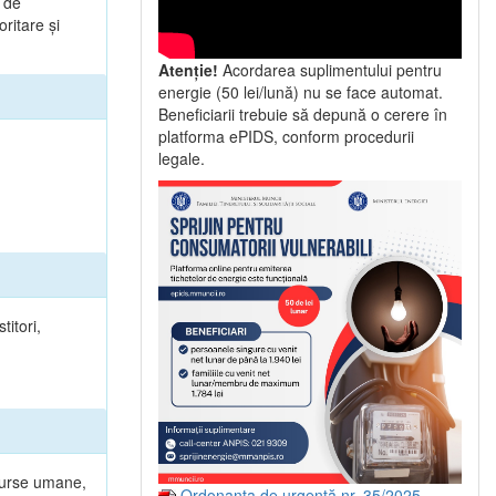
a de
ritare şi
Atenție!
Acordarea suplimentului pentru
energie (50 lei/lună) nu se face automat.
Beneficiarii trebuie să depună o cerere în
platforma ePIDS, conform procedurii
legale.
titori,
esurse umane,
Ordonanța de urgență nr. 35/2025