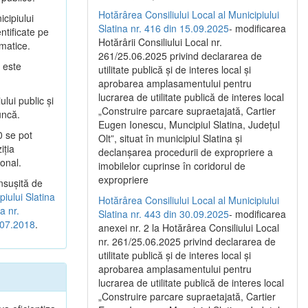
Hotărârea Consiliului Local al Municipiului
cipiului
Slatina nr. 416 din 15.09.2025
- modificarea
ntificate pe
Hotărârii Consiliului Local nr.
imatice.
261/25.06.2025 privind declararea de
 este
utilitate publică și de interes local și
aprobarea amplasamentului pentru
lucrarea de utilitate publică de interes local
lui public şi
„Construire parcare supraetajată, Cartier
uncă.
Eugen Ionescu, Muncipiul Slatina, Județul
0 se pot
Olt”, situat în municipiul Slatina și
iţia
declanșarea procedurii de expropriere a
onal.
imobilelor cuprinse în coridorul de
expropriere
nsuşită de
piului Slatina
Hotărârea Consiliului Local al Municipiului
a nr.
Slatina nr. 443 din 30.09.2025
- modificarea
1.07.2018
.
anexei nr. 2 la Hotărârea Consiliului Local
nr. 261/25.06.2025 privind declararea de
utilitate publică şi de interes local şi
aprobarea amplasamentului pentru
lucrarea de utilitate publică de interes local
„Construire parcare supraetajată, Cartier