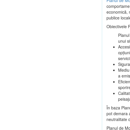
Planul de Mo
comportamentu
economică, ma
publice local
Obiectivele 
Planul
unui s
Accesi
opțiun
servici
Sigura
Mediu 
a emis
Eficie
sporir
Calitat
peisaj
În baza Plan
pot demara ac
neutralitate 
Planul de Mo