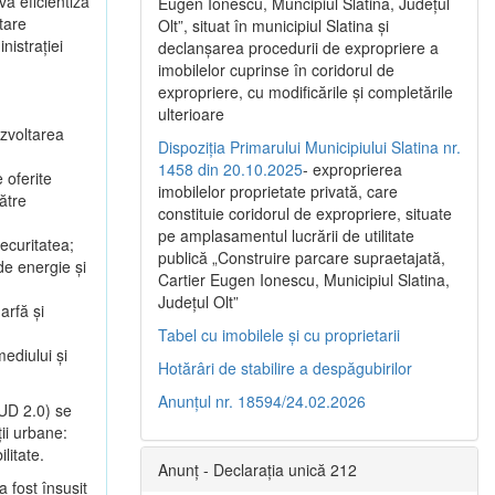
va eficientiza
Eugen Ionescu, Muncipiul Slatina, Judeţul
tare
Olt”, situat în municipiul Slatina şi
nistrației
declanşarea procedurii de expropriere a
imobilelor cuprinse în coridorul de
expropriere, cu modificările şi completările
ulterioare
ezvoltarea
Dispoziția Primarului Municipiului Slatina nr.
1458 din 20.10.2025
- exproprierea
 oferite
imobilelor proprietate privată, care
către
constituie coridorul de expropriere, situate
pe amplasamentul lucrării de utilitate
ecuritatea;
publică „Construire parcare supraetajată,
de energie și
Cartier Eugen Ionescu, Municipiul Slatina,
Județul Olt”
arfă și
Tabel cu imobilele și cu proprietarii
mediului și
Hotărâri de stabilire a despăgubirilor
Anunțul nr. 18594/24.02.2026
MUD 2.0) se
ții urbane:
litate.
Anunț - Declarația unică 212
 fost însușit