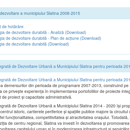
 dezvoltare a municipiului Slatina 2008-2015
t de hotărâre
gia de dezvoltare durabilă - Analiză
(Download)
gia de dezvoltare durabilă - Plan de acțiune
(Download)
gia de dezvoltare durabilă
(Download)
tegrată de Dezvoltare Urbană a Municipiului Slatina pentru perioada 2
tegrată de Dezvoltare Urbană a Municipiului Slatina pentru perioada 2
ea demersurilor din perioada de programare 2007-2013, construind pe
a ce priveşte experienţa în implementarea portofoliilor de proiecte inte
e proiect și capacitate administrativă.
tegrată de Dezvoltare Urbană a Municipiului Slatina 2014 - 2020 își pro
entrul istoric, cartierele periferice şi spaţiile publice majore la circuitul
el funcţionalitatea, competitivitatea şi atractivitatea oraşului. Totodată,
iţia de centru regional, Slatina va investi în dezvoltarea şi promovarea i
zvoltarea capitalului uman şi în modernizarea infrastructurii şi serviciilor