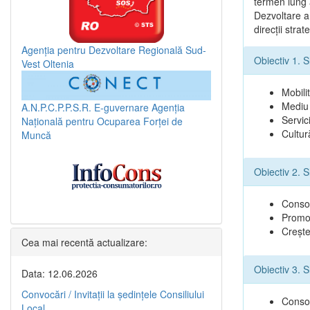
termen lung a
Dezvoltare a
direcţii stra
Agenția pentru Dezvoltare Regională Sud-
Obiectiv 1. S
Vest Oltenia
Mobilit
Mediu 
A.N.P.C.P.P.S.R.
E-guvernare
Agenția
Servici
Națională pentru Ocuparea Forței de
Cultur
Muncă
Obiectiv 2. 
Consol
Promov
Creşte
Cea mai recentă actualizare:
Obiectiv 3. 
Data: 12.06.2026
Convocări / Invitaţii la şedinţele Consiliului
Consol
Local