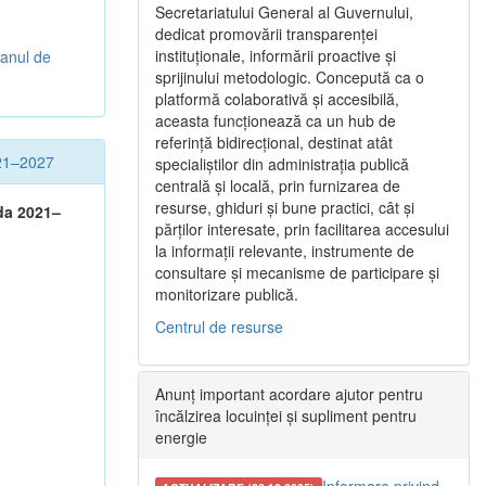
Secretariatului General al Guvernului,
dedicat promovării transparenței
instituționale, informării proactive și
lanul de
sprijinului metodologic. Concepută ca o
platformă colaborativă și accesibilă,
aceasta funcționează ca un hub de
referință bidirecțional, destinat atât
021–2027
specialiștilor din administrația publică
centrală și locală, prin furnizarea de
resurse, ghiduri și bune practici, cât și
ada 2021–
părților interesate, prin facilitarea accesului
la informații relevante, instrumente de
consultare și mecanisme de participare și
monitorizare publică.
Centrul de resurse
Anunț important acordare ajutor pentru
încălzirea locuinței și supliment pentru
energie