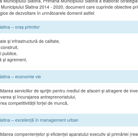
 Municipiului Slatina, Primăria Municipiului Slatina a elaborat Strategi
 Municipiului Slatina 2014 - 2020, document care cuprinde obiective prio
tegice de dezvoltare în următoarele domenii astfel:
latina – oraş primitor
ate şi infrastructură de calitate,
construit,
i publice,
ă şi agrement,
Slatina – economie vie
idarea serviciilor de sprijin pentru mediul de afaceri şi atragere de inves
area şi încurajarea antreprenoriatului,
rea competitivităţii forţei de muncă,
Slatina – excelenţă în management urban
idarea compentenţelor şi eficienţei aparatului executiv al primăriei (r