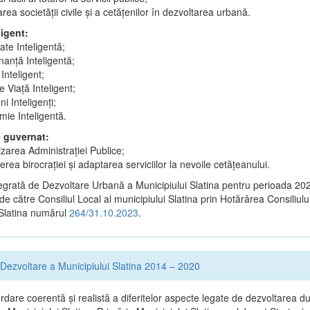
area societății civile și a cetățenilor în dezvoltarea urbană.
ligent:
tate Inteligentă;
anță Inteligentă;
Inteligent;
 Viață Inteligent;
i Inteligenți;
ie Inteligentă.
e guvernat:
lizarea Administrației Publice;
rea birocrației și adaptarea serviciilor la nevoile cetățeanului.
tegrată de Dezvoltare Urbană a Municipiului Slatina pentru perioada 2
 de către Consiliul Local al municipiului Slatina prin Hotărârea Consiliulu
 Slatina numărul
264/31.10.2023
.
 Dezvoltare a Municipiului Slatina 2014 – 2020
dare coerentă şi realistă a diferitelor aspecte legate de dezvoltarea du