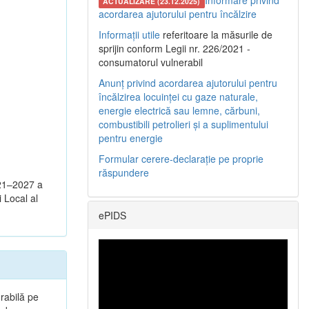
Informare privind
ACTUALIZARE (23.12.2025)
acordarea ajutorului pentru încălzire
Informații utile
referitoare la măsurile de
sprijin conform Legii nr. 226/2021 -
consumatorul vulnerabil
Anunț privind acordarea ajutorului pentru
încălzirea locuinței cu gaze naturale,
energie electrică sau lemne, cărbuni,
combustibili petrolieri și a suplimentului
pentru energie
Formular cerere-declarație pe proprie
răspundere
021–2027 a
i Local al
ePIDS
rabilă pe