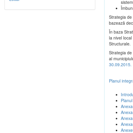
sistem
Îmbună
Strategia de
bazează deciz
În baza Stra
la nivel loc
Structurale.
Strategia de 
al municipiul
30.09.2015.
Planul integ
Introd
Planul
Anexa 
Anexa 
Anexa 
Anexa 
Anexel