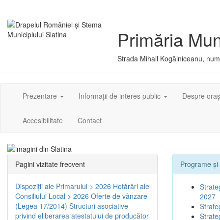
Primăria Muni
Strada Mihail Kogălniceanu, numă
Prezentare
Informații de interes public
Despre ora
Accesibilitate
Contact
Pagini vizitate frecvent
Programe și 
Dispoziţii ale Primarului > 2026
Hotărâri ale
Strate
Consiliului Local > 2026
Oferte de vânzare
2027
(Legea 17/2014)
Structuri asociative
Strate
privind eliberarea atestatului de producător
Strate