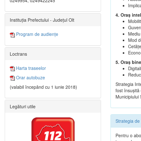
0249954, 0249422245
Implic
4. Oraș inte
Instituția Prefectului - Județul Olt
Mobili
Guvern
Mediu 
Program de audiențe
Mod de
Cetățen
Econom
Loctrans
5. Oraș bin
Harta traseelor
Digita
Reduce
Orar autobuze
Strategia In
(valabil începând cu 1 iunie 2018)
fost însuşită
Municipiului
Legături utile
Strategia de
Pentru o abor