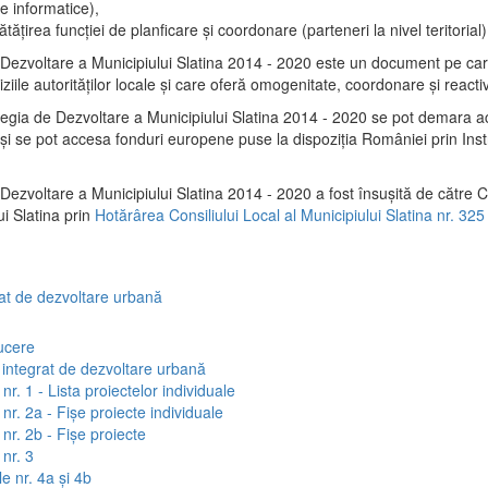
e informatice),
tăţirea funcţiei de planficare şi coordonare (parteneri la nivel teritorial)
 Dezvoltare a Municipiului Slatina 2014 - 2020 este un document pe ca
iile autorităţilor locale şi care oferă omogenitate, coordonare şi reactiv
tegia de Dezvoltare a Municipiului Slatina 2014 - 2020 se pot demara a
al şi se pot accesa fonduri europene puse la dispoziţia României prin In
Dezvoltare a Municipiului Slatina 2014 - 2020 a fost însuşită de către C
ui Slatina prin
Hotărârea Consiliului Local al Municipiului Slatina nr. 325
rat de dezvoltare urbană
ucere
 integrat de dezvoltare urbană
nr. 1 - Lista proiectelor individuale
nr. 2a - Fișe proiecte individuale
nr. 2b - Fișe proiecte
nr. 3
e nr. 4a și 4b