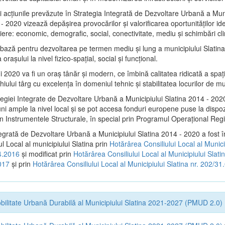
i acţiunile prevăzute în Strategia Integrată de Dezvoltare Urbană a Muni
- 2020 vizează depășirea provocărilor şi valorificarea oportunităţilor ide
liere: economic, demografic, social, conectivitate, mediu şi schimbări cl
e bază pentru dezvoltarea pe termen mediu şi lung a municipiului Slatina
oraşului la nivel fizico-spaţial, social şi funcţional.
i 2020 va fi un oraş tânăr şi modern, ce îmbină calitatea ridicată a spaţiu
iului târg cu excelenţa în domeniul tehnic şi stabilitatea locurilor de m
tegiei Integrate de Dezvoltare Urbană a Municipiului Slatina 2014 - 202
ni ample la nivel local şi se pot accesa fonduri europene puse la dispoz
n Instrumentele Structurale, în special prin Programul Operațional Regi
tegrată de Dezvoltare Urbană a Municipiului Slatina 2014 - 2020 a fost î
ul Local al municipiului Slatina prin
Hotărârea Consiliului Local al Munici
4.2016
și modificat prin
Hotărârea Consiliului Local al Municipiului Slatin
017
și prin
Hotărârea Consiliului Local al Municipiului Slatina nr. 202/3
bilitate Urbană Durabilă al Municipiului Slatina 2021-2027 (PMUD 2.0)