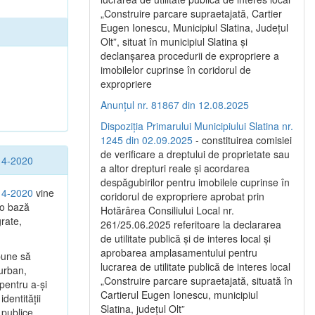
„Construire parcare supraetajată, Cartier
Eugen Ionescu, Municipiul Slatina, Județul
Olt”, situat în municipiul Slatina și
declanșarea procedurii de expropriere a
imobilelor cuprinse în coridorul de
expropriere
Anunțul nr. 81867 din 12.08.2025
Dispoziția Primarului Municipiului Slatina nr.
1245 din 02.09.2025
- constituirea comisiei
de verificare a dreptului de proprietate sau
014-2020
a altor drepturi reale și acordarea
despăgubirilor pentru imobilele cuprinse în
014-2020
vine
coridorul de expropriere aprobat prin
 o bază
Hotărârea Consiliului Local nr.
grate,
261/25.06.2025 referitoare la declararea
de utilitate publică și de interes local și
aprobarea amplasamentului pentru
pune să
lucrarea de utilitate publică de interes local
 urban,
„Construire parcare supraetajată, situată în
 pentru a-şi
Cartierul Eugen Ionescu, municipiul
dentităţii
Slatina, județul Olt”
 publice.