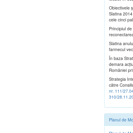
Obiectivele ş
Slatina 2014 
cele cinci pa
Principiul d
reconectarea 
Slatina anulu
farmecul vech
În baza Stra
demara acţiu
României pri
Strategia In
către Consili
nr. 111/27.0
310/28.11.2
Planul de Mo