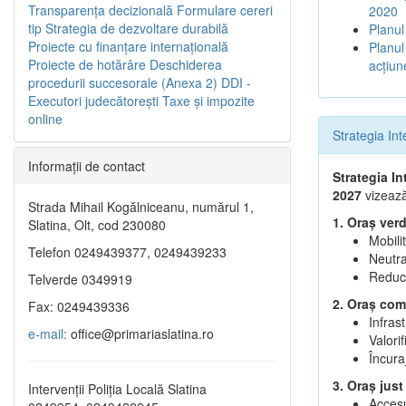
Transparenţa decizională
Formulare cereri
2020
tip
Strategia de dezvoltare durabilă
Planul
Proiecte cu finanţare internaţională
Planul
Proiecte de hotărâre
Deschiderea
acţiun
procedurii succesorale (Anexa 2)
DDI -
Executori judecătorești
Taxe şi impozite
online
Strategia In
Informaţii de contact
Strategia I
2027
vizează
Strada Mihail Kogălniceanu, numărul 1,
1. Oraș verd
Slatina, Olt, cod 230080
Mobili
Telefon 0249439377, 0249439233
Neutra
Reduce
Telverde 0349919
2. Oraș comp
Fax: 0249439336
Infras
e-mail:
office@primariaslatina.ro
Valorif
Încura
3. Oraș just
Intervenții Poliția Locală Slatina
Accesul