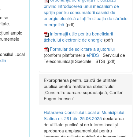
privind introducerea unui mecanism de
.
sprijin pentru consumatorii casnici de
re se
energie electrică aflați în situația de sărăcie
itate.
energetică
(pdf)
cţiuni ample
Informații utile pentru beneficiarii
strumentele
tichetului electronic de energie
(pdf)
Formular de solicitare a ajutorului
onsiliul Local
(conform platformei a
ePIDS
- Serviciul de
 din
Telecomunicații Speciale - STS) (pdf)
Exproprierea pentru cauză de utilitate
publică pentru realizarea obiectivului
„Construire parcare supraetajată, Cartier
Eugen Ionescu”
Hotărârea Consiliului Local al Municipiului
Slatina nr. 261 din 25.06.2025
declararea
de utilitate publică și de interes local și
aprobarea amplasamentului pentru
lucrarea de utilitate publică de interes local