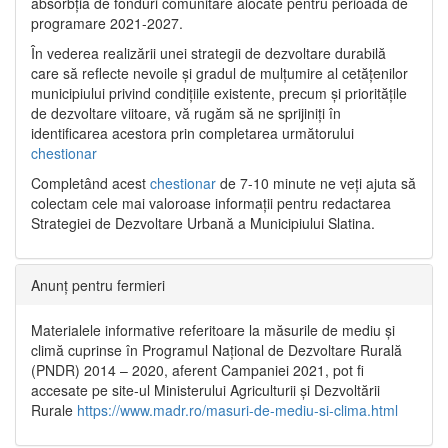
absorbția de fonduri comunitare alocate pentru perioada de
programare 2021-2027.
În vederea realizării unei strategii de dezvoltare durabilă
care să reflecte nevoile și gradul de mulțumire al cetățenilor
municipiului privind condițiile existente, precum și prioritățile
de dezvoltare viitoare, vă rugăm să ne sprijiniți în
identificarea acestora prin completarea următorului
chestionar
Completând acest
chestionar
de 7-10 minute ne veți ajuta să
colectam cele mai valoroase informații pentru redactarea
Strategiei de Dezvoltare Urbană a Municipiului Slatina.
Anunț pentru fermieri
Materialele informative referitoare la măsurile de mediu și
climă cuprinse în Programul Național de Dezvoltare Rurală
(PNDR) 2014 – 2020, aferent Campaniei 2021, pot fi
accesate pe site-ul Ministerului Agriculturii și Dezvoltării
Rurale
https://www.madr.ro/masuri-de-mediu-si-clima.html