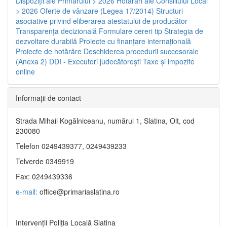
Dispoziţii ale Primarului > 2026
Hotărâri ale Consiliului Local
> 2026
Oferte de vânzare (Legea 17/2014)
Structuri
asociative privind eliberarea atestatului de producător
Transparenţa decizională
Formulare cereri tip
Strategia de
dezvoltare durabilă
Proiecte cu finanţare internaţională
Proiecte de hotărâre
Deschiderea procedurii succesorale
(Anexa 2)
DDI - Executori judecătorești
Taxe şi impozite
online
Informaţii de contact
Strada Mihail Kogălniceanu, numărul 1, Slatina, Olt, cod
230080
Telefon 0249439377, 0249439233
Telverde 0349919
Fax: 0249439336
e-mail:
office@primariaslatina.ro
Intervenții Poliția Locală Slatina