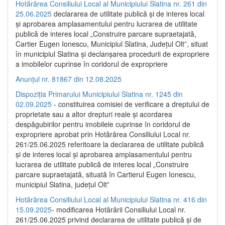
Hotărârea Consiliului Local al Municipiului Slatina nr. 261 din
25.06.2025
declararea de utilitate publică și de interes local
și aprobarea amplasamentului pentru lucrarea de utilitate
publică de interes local „Construire parcare supraetajată,
Cartier Eugen Ionescu, Municipiul Slatina, Județul Olt”, situat
în municipiul Slatina și declanșarea procedurii de expropriere
a imobilelor cuprinse în coridorul de expropriere
Anunțul nr. 81867 din 12.08.2025
Dispoziția Primarului Municipiului Slatina nr. 1245 din
02.09.2025
- constituirea comisiei de verificare a dreptului de
proprietate sau a altor drepturi reale și acordarea
despăgubirilor pentru imobilele cuprinse în coridorul de
expropriere aprobat prin Hotărârea Consiliului Local nr.
261/25.06.2025 referitoare la declararea de utilitate publică
și de interes local și aprobarea amplasamentului pentru
lucrarea de utilitate publică de interes local „Construire
parcare supraetajată, situată în Cartierul Eugen Ionescu,
municipiul Slatina, județul Olt”
Hotărârea Consiliului Local al Municipiului Slatina nr. 416 din
15.09.2025
- modificarea Hotărârii Consiliului Local nr.
261/25.06.2025 privind declararea de utilitate publică și de