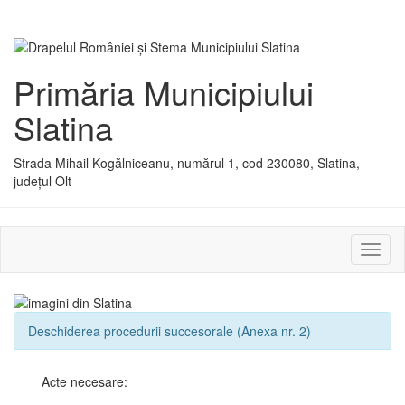
Primăria Municipiului
Slatina
Strada Mihail Kogălniceanu, numărul 1, cod 230080, Slatina,
județul Olt
Activ
sau
dezac
meniu
Deschiderea procedurii succesorale (Anexa nr. 2)
Acte necesare: