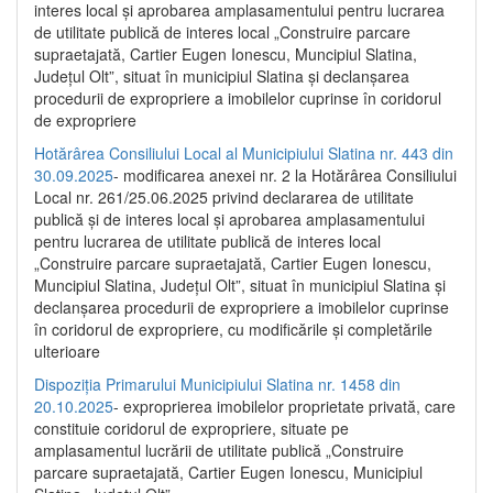
interes local și aprobarea amplasamentului pentru lucrarea
de utilitate publică de interes local „Construire parcare
supraetajată, Cartier Eugen Ionescu, Muncipiul Slatina,
Județul Olt”, situat în municipiul Slatina și declanșarea
procedurii de expropriere a imobilelor cuprinse în coridorul
de expropriere
Hotărârea Consiliului Local al Municipiului Slatina nr. 443 din
30.09.2025
- modificarea anexei nr. 2 la Hotărârea Consiliului
Local nr. 261/25.06.2025 privind declararea de utilitate
publică şi de interes local şi aprobarea amplasamentului
pentru lucrarea de utilitate publică de interes local
„Construire parcare supraetajată, Cartier Eugen Ionescu,
Muncipiul Slatina, Judeţul Olt”, situat în municipiul Slatina şi
declanşarea procedurii de expropriere a imobilelor cuprinse
în coridorul de expropriere, cu modificările şi completările
ulterioare
Dispoziția Primarului Municipiului Slatina nr. 1458 din
20.10.2025
- exproprierea imobilelor proprietate privată, care
constituie coridorul de expropriere, situate pe
amplasamentul lucrării de utilitate publică „Construire
parcare supraetajată, Cartier Eugen Ionescu, Municipiul