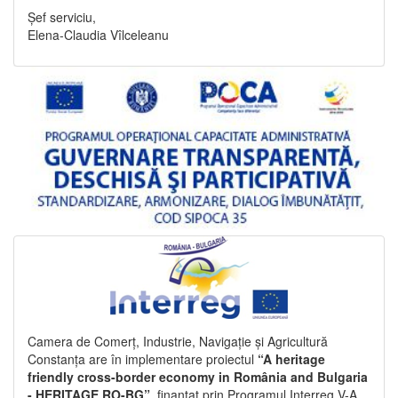
Șef serviciu,
Elena-Claudia Vîlceleanu
Camera de Comerț, Industrie, Navigație și Agricultură
Constanța are în implementare proiectul
“A heritage
friendly cross-border economy in România and Bulgaria
- HERITAGE RO-BG”
, finanțat prin Programul Interreg V-A