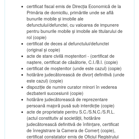
certificat fiscal emis de Direcția Economică de la
Primăria de domiciliu, primăriile unde se află
bunurile mobile și imobile ale
defunctului/defunctei, cu valoarea de impunere
pentru bunurile mobile și imobile ale titularului de
rol (copie)
certificat de deces al defunctului/defunctei
(original și copie)
acte de stare civilă moștenitori - (certificat de
naștere, certificat de căsătorie, C.I./B.I. (copie)
certificat de moștenitor (unde este cazul) (copie)
hotărâre judecătorească de divorț definitivă (unde
este cazul) (copie)
dispoziție de numire curator minori în vederea
dezbaterii succesiunii (copie)
hotărâre judecătorească de reprezentare
persoană majoră pusă sub interdicție (copie)
acte de proprietate pentru S.C./S.N.C./S.R.L.
(actul constitutiv al societății, hotărâre
judecătorească definitivă de înființare, certificat
de înregistrare la Camera de Comerț (copie),
certificat constatator emis de Oficiul Registrului