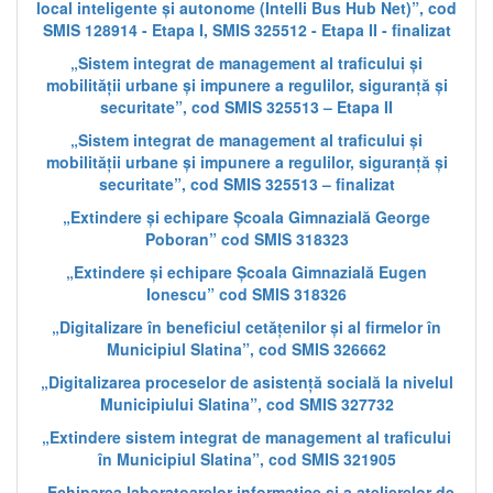
local inteligente și autonome (Intelli Bus Hub Net)”, cod
SMIS 128914 - Etapa I, SMIS 325512 - Etapa II - finalizat
„Sistem integrat de management al traficului și
mobilității urbane și impunere a regulilor, siguranță și
securitate”, cod SMIS 325513 – Etapa II
„Sistem integrat de management al traficului și
mobilității urbane și impunere a regulilor, siguranță și
securitate”, cod SMIS 325513 – finalizat
„Extindere și echipare Școala Gimnazială George
Poboran” cod SMIS 318323
„Extindere și echipare Școala Gimnazială Eugen
Ionescu” cod SMIS 318326
„Digitalizare în beneficiul cetățenilor și al firmelor în
Municipiul Slatina”, cod SMIS 326662
„Digitalizarea proceselor de asistență socială la nivelul
Municipiului Slatina”, cod SMIS 327732
„Extindere sistem integrat de management al traficului
în Municipiul Slatina”, cod SMIS 321905
„Echiparea laboratoarelor informatice și a atelierelor de