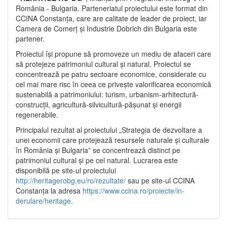
România - Bulgaria. Parteneriatul proiectului este format din
CCINA Constanța, care are calitate de leader de proiect, iar
Camera de Comerț și Industrie Dobrich din Bulgaria este
partener.
Proiectul își propune să promoveze un mediu de afaceri care
să protejeze patrimoniul cultural și natural. Proiectul se
concentrează pe patru sectoare economice, considerate cu
cel mai mare risc în ceea ce privește valorificarea economică
sustenabilă a patrimoniului: turism, urbanism-arhitectură-
construcții, agricultură-silvicultură-pășunat și energii
regenerabile.
Principalul rezultat al proiectului „Strategia de dezvoltare a
unei economii care protejează resursele naturale și culturale
în România și Bulgaria” se concentrează distinct pe
patrimoniul cultural și pe cel natural. Lucrarea este
disponibilă pe site-ul proiectului
http://heritagerobg.eu/ro/rezultate/
sau pe site-ul CCINA
Constanța la adresa
https://www.ccina.ro/proiecte/in-
derulare/heritage
.