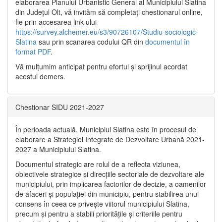
elaborarea Planului Urbanistic General al Municipiului Slatina
din Județul Olt, vă invităm să completați chestionarul online,
fie prin accesarea link-ului
https://survey.alchemer.eu/s3/90726107/Studiu-sociologic-
Slatina
sau prin scanarea codului QR din
documentul în
format PDF
.
Vă mulţumim anticipat pentru efortul şi sprijinul acordat
acestui demers.
Chestionar SIDU 2021-2027
În perioada actuală, Municipiul Slatina este în procesul de
elaborare a Strategiei Integrate de Dezvoltare Urbană 2021‐
2027 a Municipiului Slatina.
Documentul strategic are rolul de a reflecta viziunea,
obiectivele strategice și direcțiile sectoriale de dezvoltare ale
municipiului, prin implicarea factorilor de decizie, a oamenilor
de afaceri și populației din municipiu, pentru stabilirea unui
consens în ceea ce privește viitorul municipiului Slatina,
precum și pentru a stabili prioritățile și criteriile pentru