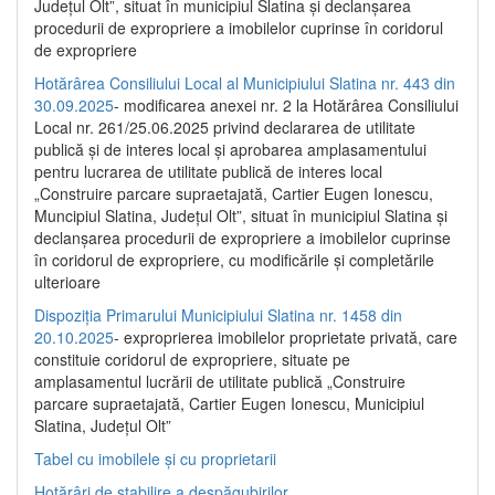
Județul Olt”, situat în municipiul Slatina și declanșarea
procedurii de expropriere a imobilelor cuprinse în coridorul
de expropriere
Hotărârea Consiliului Local al Municipiului Slatina nr. 443 din
30.09.2025
- modificarea anexei nr. 2 la Hotărârea Consiliului
Local nr. 261/25.06.2025 privind declararea de utilitate
publică şi de interes local şi aprobarea amplasamentului
pentru lucrarea de utilitate publică de interes local
„Construire parcare supraetajată, Cartier Eugen Ionescu,
Muncipiul Slatina, Judeţul Olt”, situat în municipiul Slatina şi
declanşarea procedurii de expropriere a imobilelor cuprinse
în coridorul de expropriere, cu modificările şi completările
ulterioare
Dispoziția Primarului Municipiului Slatina nr. 1458 din
20.10.2025
- exproprierea imobilelor proprietate privată, care
constituie coridorul de expropriere, situate pe
amplasamentul lucrării de utilitate publică „Construire
parcare supraetajată, Cartier Eugen Ionescu, Municipiul
Slatina, Județul Olt”
Tabel cu imobilele și cu proprietarii
Hotărâri de stabilire a despăgubirilor