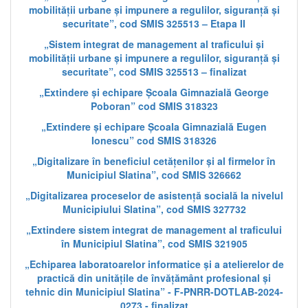
mobilității urbane și impunere a regulilor, siguranță și
securitate”, cod SMIS 325513 – Etapa II
„Sistem integrat de management al traficului și
mobilității urbane și impunere a regulilor, siguranță și
securitate”, cod SMIS 325513 – finalizat
„Extindere și echipare Școala Gimnazială George
Poboran” cod SMIS 318323
„Extindere și echipare Școala Gimnazială Eugen
Ionescu” cod SMIS 318326
„Digitalizare în beneficiul cetățenilor și al firmelor în
Municipiul Slatina”, cod SMIS 326662
„Digitalizarea proceselor de asistență socială la nivelul
Municipiului Slatina”, cod SMIS 327732
„Extindere sistem integrat de management al traficului
în Municipiul Slatina”, cod SMIS 321905
„Echiparea laboratoarelor informatice și a atelierelor de
practică din unitățile de învățământ profesional și
tehnic din Municipiul Slatina” - F-PNRR-DOTLAB-2024-
0273 - finalizat