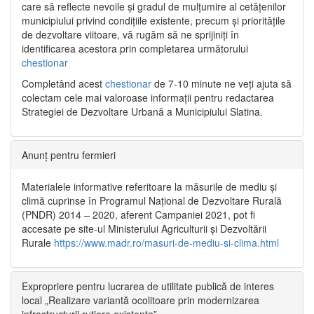
care să reflecte nevoile și gradul de mulțumire al cetățenilor
municipiului privind condițiile existente, precum și prioritățile
de dezvoltare viitoare, vă rugăm să ne sprijiniți în
identificarea acestora prin completarea următorului
chestionar
Completând acest
chestionar
de 7-10 minute ne veți ajuta să
colectam cele mai valoroase informații pentru redactarea
Strategiei de Dezvoltare Urbană a Municipiului Slatina.
Anunț pentru fermieri
Materialele informative referitoare la măsurile de mediu și
climă cuprinse în Programul Național de Dezvoltare Rurală
(PNDR) 2014 – 2020, aferent Campaniei 2021, pot fi
accesate pe site-ul Ministerului Agriculturii și Dezvoltării
Rurale
https://www.madr.ro/masuri-de-mediu-si-clima.html
Expropriere pentru lucrarea de utilitate publică de interes
local „Realizare variantă ocolitoare prin modernizarea