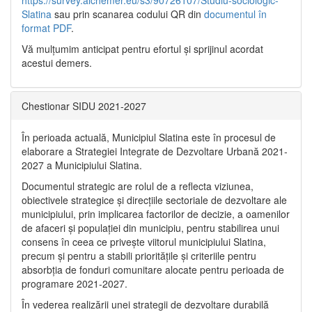
https://survey.alchemer.eu/s3/90726107/Studiu-sociologic-
Slatina
sau prin scanarea codului QR din
documentul în
format PDF
.
Vă mulţumim anticipat pentru efortul şi sprijinul acordat
acestui demers.
Chestionar SIDU 2021-2027
În perioada actuală, Municipiul Slatina este în procesul de
elaborare a Strategiei Integrate de Dezvoltare Urbană 2021‐
2027 a Municipiului Slatina.
Documentul strategic are rolul de a reflecta viziunea,
obiectivele strategice și direcțiile sectoriale de dezvoltare ale
municipiului, prin implicarea factorilor de decizie, a oamenilor
de afaceri și populației din municipiu, pentru stabilirea unui
consens în ceea ce privește viitorul municipiului Slatina,
precum și pentru a stabili prioritățile și criteriile pentru
absorbția de fonduri comunitare alocate pentru perioada de
programare 2021-2027.
În vederea realizării unei strategii de dezvoltare durabilă