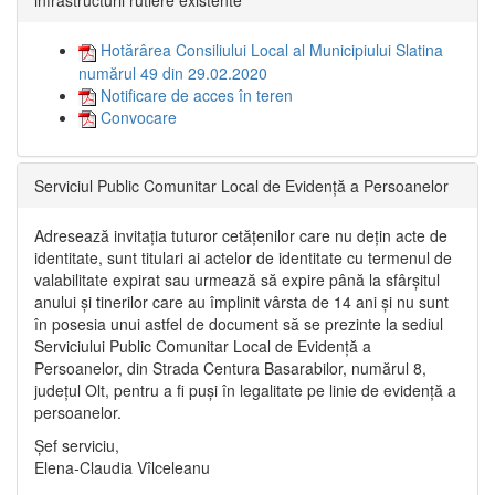
infrastructurii rutiere existente”
Hotărârea Consiliului Local al Municipiului Slatina
numărul 49 din 29.02.2020
Notificare de acces în teren
Convocare
Serviciul Public Comunitar Local de Evidență a Persoanelor
Adresează invitația tuturor cetățenilor care nu dețin acte de
identitate, sunt titulari ai actelor de identitate cu termenul de
valabilitate expirat sau urmează să expire până la sfârșitul
anului și tinerilor care au împlinit vârsta de 14 ani și nu sunt
în posesia unui astfel de document să se prezinte la sediul
Serviciului Public Comunitar Local de Evidență a
Persoanelor, din Strada Centura Basarabilor, numărul 8,
județul Olt, pentru a fi puși în legalitate pe linie de evidență a
persoanelor.
Șef serviciu,
Elena-Claudia Vîlceleanu