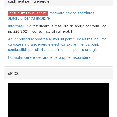
supliment pentru energie
Informare privind acordarea
ACTUALIZARE (23.12.2025)
ajutorului pentru încălzire
Informații utile
referitoare la măsurile de sprijin conform Legii
nr. 226/2021 - consumatorul vulnerabil
Anunț privind acordarea ajutorului pentru încălzirea locuinței
cu gaze naturale, energie electrică sau lemne, cărbuni,
combustibili petrolieri și a suplimentului pentru energie
Formular cerere-declarație pe proprie răspundere
ePIDS