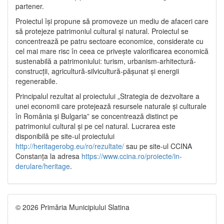
partener.
Proiectul își propune să promoveze un mediu de afaceri care
să protejeze patrimoniul cultural și natural. Proiectul se
concentrează pe patru sectoare economice, considerate cu
cel mai mare risc în ceea ce privește valorificarea economică
sustenabilă a patrimoniului: turism, urbanism-arhitectură-
construcții, agricultură-silvicultură-pășunat și energii
regenerabile.
Principalul rezultat al proiectului „Strategia de dezvoltare a
unei economii care protejează resursele naturale și culturale
în România și Bulgaria” se concentrează distinct pe
patrimoniul cultural și pe cel natural. Lucrarea este
disponibilă pe site-ul proiectului
http://heritagerobg.eu/ro/rezultate/
sau pe site-ul CCINA
Constanța la adresa
https://www.ccina.ro/proiecte/in-
derulare/heritage
.
© 2026 Primăria Municipiului Slatina