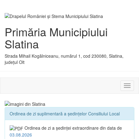
Primăria Municipiului
Slatina
Strada Mihail Kogălniceanu, numărul 1, cod 230080, Slatina,
județul Olt
Activ
sau
dezac
meniu
Ordinea de zi suplimentară a ședințelor Consiliului Local
Ordinea de zi a şedinţei extraordinare din data de
03.08.2026