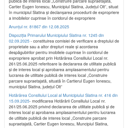
publică de interes local „Construire parcare supraetajată,
Cartier Eugen Ionescu, Municipiul Slatina, Județul Olt”, situat
în municipiul Slatina și declanșarea procedurii de expropriere
a imobilelor cuprinse în coridorul de expropriere
Anunțul nr. 81867 din 12.08.2025
Dispoziția Primarului Municipiului Slatina nr. 1245 din
02.09.2025
- constituirea comisiei de verificare a dreptului de
proprietate sau a altor drepturi reale și acordarea
despăgubirilor pentru imobilele cuprinse în coridorul de
expropriere aprobat prin Hotărârea Consiliului Local nr.
261/25.06.2025 referitoare la declararea de utilitate publică
și de interes local și aprobarea amplasamentului pentru
lucrarea de utilitate publică de interes local „Construire
parcare supraetajată, situată în Cartierul Eugen Ionescu,
municipiul Slatina, județul Olt”
Hotărârea Consiliului Local al Municipiului Slatina nr. 416 din
15.09.2025
- modificarea Hotărârii Consiliului Local nr.
261/25.06.2025 privind declararea de utilitate publică și de
interes local și aprobarea amplasamentului pentru lucrarea
de utilitate publică de interes local „Construire parcare
supraetajată, Cartier Eugen Ionescu, Muncipiul Slatina,