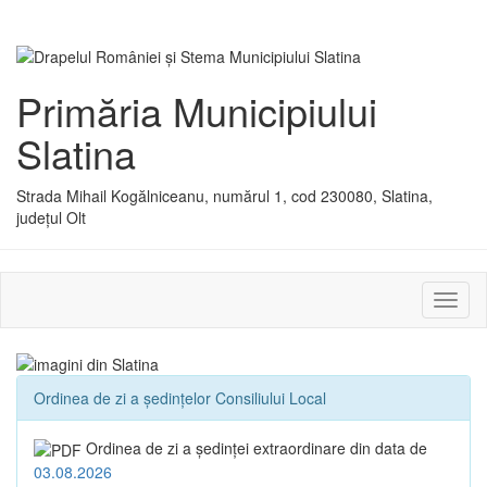
Primăria Municipiului
Slatina
Strada Mihail Kogălniceanu, numărul 1, cod 230080, Slatina,
județul Olt
Activ
sau
dezac
meniu
Ordinea de zi a ședințelor Consiliului Local
Ordinea de zi a şedinţei extraordinare din data de
03.08.2026