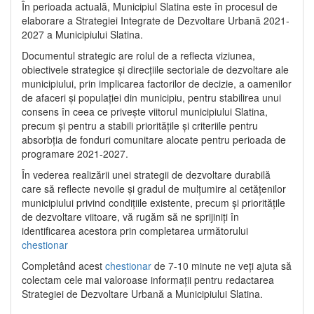
În perioada actuală, Municipiul Slatina este în procesul de
elaborare a Strategiei Integrate de Dezvoltare Urbană 2021‐
2027 a Municipiului Slatina.
Documentul strategic are rolul de a reflecta viziunea,
obiectivele strategice și direcțiile sectoriale de dezvoltare ale
municipiului, prin implicarea factorilor de decizie, a oamenilor
de afaceri și populației din municipiu, pentru stabilirea unui
consens în ceea ce privește viitorul municipiului Slatina,
precum și pentru a stabili prioritățile și criteriile pentru
absorbția de fonduri comunitare alocate pentru perioada de
programare 2021-2027.
În vederea realizării unei strategii de dezvoltare durabilă
care să reflecte nevoile și gradul de mulțumire al cetățenilor
municipiului privind condițiile existente, precum și prioritățile
de dezvoltare viitoare, vă rugăm să ne sprijiniți în
identificarea acestora prin completarea următorului
chestionar
Completând acest
chestionar
de 7-10 minute ne veți ajuta să
colectam cele mai valoroase informații pentru redactarea
Strategiei de Dezvoltare Urbană a Municipiului Slatina.