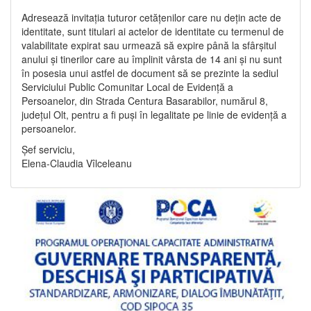
Adresează invitația tuturor cetățenilor care nu dețin acte de
identitate, sunt titulari ai actelor de identitate cu termenul de
valabilitate expirat sau urmează să expire până la sfârșitul
anului și tinerilor care au împlinit vârsta de 14 ani și nu sunt
în posesia unui astfel de document să se prezinte la sediul
Serviciului Public Comunitar Local de Evidență a
Persoanelor, din Strada Centura Basarabilor, numărul 8,
județul Olt, pentru a fi puși în legalitate pe linie de evidență a
persoanelor.
Șef serviciu,
Elena-Claudia Vîlceleanu