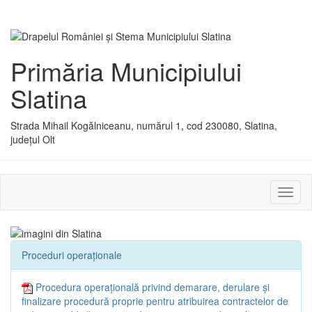
Primăria Municipiului
Slatina
Strada Mihail Kogălniceanu, numărul 1, cod 230080, Slatina,
județul Olt
Activ
sau
dezac
meniu
Proceduri operaționale
Procedura operațională privind demarare, derulare și
finalizare procedură proprie pentru atribuirea contractelor de