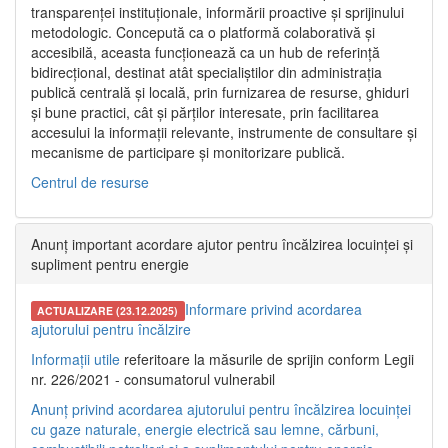
transparenței instituționale, informării proactive și sprijinului
metodologic. Concepută ca o platformă colaborativă și
accesibilă, aceasta funcționează ca un hub de referință
bidirecțional, destinat atât specialiștilor din administrația
publică centrală și locală, prin furnizarea de resurse, ghiduri
și bune practici, cât și părților interesate, prin facilitarea
accesului la informații relevante, instrumente de consultare și
mecanisme de participare și monitorizare publică.
Centrul de resurse
Anunț important acordare ajutor pentru încălzirea locuinței și
supliment pentru energie
Informare privind acordarea
ACTUALIZARE (23.12.2025)
ajutorului pentru încălzire
Informații utile
referitoare la măsurile de sprijin conform Legii
nr. 226/2021 - consumatorul vulnerabil
Anunț privind acordarea ajutorului pentru încălzirea locuinței
cu gaze naturale, energie electrică sau lemne, cărbuni,