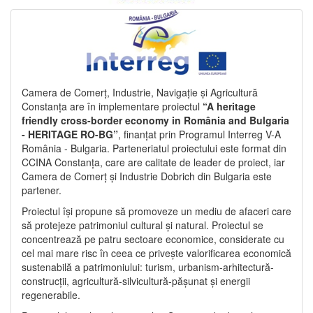
Camera de Comerț, Industrie, Navigație și Agricultură
Constanța are în implementare proiectul
“A heritage
friendly cross-border economy in România and Bulgaria
- HERITAGE RO-BG”
, finanțat prin Programul Interreg V-A
România - Bulgaria. Parteneriatul proiectului este format din
CCINA Constanța, care are calitate de leader de proiect, iar
Camera de Comerț și Industrie Dobrich din Bulgaria este
partener.
Proiectul își propune să promoveze un mediu de afaceri care
să protejeze patrimoniul cultural și natural. Proiectul se
concentrează pe patru sectoare economice, considerate cu
cel mai mare risc în ceea ce privește valorificarea economică
sustenabilă a patrimoniului: turism, urbanism-arhitectură-
construcții, agricultură-silvicultură-pășunat și energii
regenerabile.