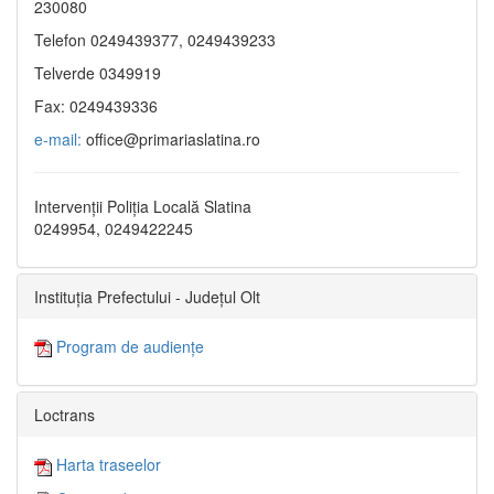
230080
Telefon 0249439377, 0249439233
Telverde 0349919
Fax: 0249439336
e-mail:
office@primariaslatina.ro
Intervenții Poliția Locală Slatina
0249954, 0249422245
Instituția Prefectului - Județul Olt
Program de audiențe
Loctrans
Harta traseelor