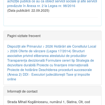
achiziție publică ce au ca obiect servicii sociale și alte servicii
prevăzute în Anexa nr. 2 la Legea nr. 98/2016
(Data publicării: 22.09.2025)
Pagini vizitate frecvent
Dispoziţii ale Primarului > 2026
Hotărâri ale Consiliului Local
> 2026
Oferte de vânzare (Legea 17/2014)
Structuri
asociative privind eliberarea atestatului de producător
Transparenţa decizională
Formulare cereri tip
Strategia de
dezvoltare durabilă
Proiecte cu finanţare internaţională
Proiecte de hotărâre
Deschiderea procedurii succesorale
(Anexa 2)
DDI - Executori judecătorești
Taxe şi impozite
online
Informaţii de contact
Strada Mihail Kogălniceanu, numărul 1, Slatina, Olt, cod