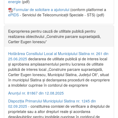
energie
(pdf)
Formular de solicitare a ajutorului
(conform platformei a
ePIDS
- Serviciul de Telecomunicații Speciale - STS) (pdf)
Exproprierea pentru cauză de utilitate publică pentru
realizarea obiectivului „Construire parcare supraetajată,
Cartier Eugen Ionescu”
Hotărârea Consiliului Local al Municipiului Slatina nr. 261 din
25.06.2025
declararea de utilitate publică și de interes local
și aprobarea amplasamentului pentru lucrarea de utilitate
publică de interes local „Construire parcare supraetajată,
Cartier Eugen Ionescu, Municipiul Slatina, Județul Olt”, situat
în municipiul Slatina și declanșarea procedurii de expropriere
a imobilelor cuprinse în coridorul de expropriere
Anunțul nr. 81867 din 12.08.2025
Dispoziția Primarului Municipiului Slatina nr. 1245 din
02.09.2025
- constituirea comisiei de verificare a dreptului de
proprietate sau a altor drepturi reale și acordarea
despăgubirilor pentru imobilele cuprinse în coridorul de