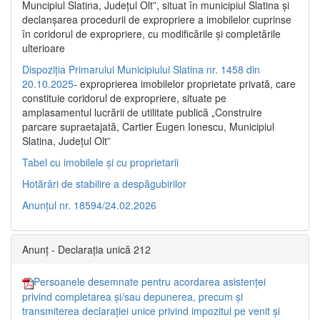
Muncipiul Slatina, Judeţul Olt”, situat în municipiul Slatina şi
declanşarea procedurii de expropriere a imobilelor cuprinse
în coridorul de expropriere, cu modificările şi completările
ulterioare
Dispoziția Primarului Municipiului Slatina nr. 1458 din
20.10.2025
- exproprierea imobilelor proprietate privată, care
constituie coridorul de expropriere, situate pe
amplasamentul lucrării de utilitate publică „Construire
parcare supraetajată, Cartier Eugen Ionescu, Municipiul
Slatina, Județul Olt”
Tabel cu imobilele și cu proprietarii
Hotărâri de stabilire a despăgubirilor
Anunțul nr. 18594/24.02.2026
Anunț - Declarația unică 212
Persoanele desemnate pentru acordarea asistenței
privind completarea și/sau depunerea, precum și
transmiterea declarației unice privind impozitul pe venit și