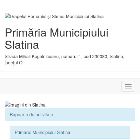
Primăria Municipiului
Slatina
Strada Mihail Kogălniceanu, numărul 1, cod 230080, Slatina,
județul Olt
Activ
sau
dezac
meniu
Rapoarte de activitate
Primarul Municipiului Slatina