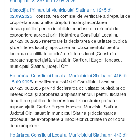
Anunțul nr. 81867 din 12.08.2025
Dispoziția Primarului Municipiului Slatina nr. 1245 din
02.09.2025
- constituirea comisiei de verificare a dreptului de
proprietate sau a altor drepturi reale și acordarea
despăgubirilor pentru imobilele cuprinse în coridorul de
expropriere aprobat prin Hotărârea Consiliului Local nr.
261/25.06.2025 referitoare la declararea de utilitate publică
și de interes local și aprobarea amplasamentului pentru
lucrarea de utilitate publică de interes local „Construire
parcare supraetajată, situată în Cartierul Eugen Ionescu,
municipiul Slatina, județul Olt”
Hotărârea Consiliului Local al Municipiului Slatina nr. 416 din
15.09.2025
- modificarea Hotărârii Consiliului Local nr.
261/25.06.2025 privind declararea de utilitate publică și de
interes local și aprobarea amplasamentului pentru lucrarea
de utilitate publică de interes local „Construire parcare
supraetajată, Cartier Eugen Ionescu, Muncipiul Slatina,
Județul Olt”, situat în municipiul Slatina și declanșarea
procedurii de expropriere a imobilelor cuprinse în coridorul
de expropriere
Hotărârea Consiliului Local al Municipiului Slatina nr. 443 din