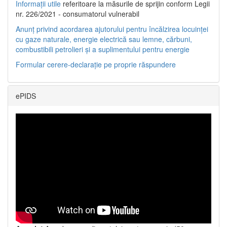
Informații utile
referitoare la măsurile de sprijin conform Legii
nr. 226/2021 - consumatorul vulnerabil
Anunț privind acordarea ajutorului pentru încălzirea locuinței
cu gaze naturale, energie electrică sau lemne, cărbuni,
combustibili petrolieri și a suplimentului pentru energie
Formular cerere-declarație pe proprie răspundere
ePIDS