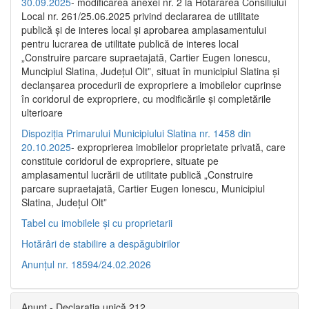
30.09.2025
- modificarea anexei nr. 2 la Hotărârea Consiliului
Local nr. 261/25.06.2025 privind declararea de utilitate
publică şi de interes local şi aprobarea amplasamentului
pentru lucrarea de utilitate publică de interes local
„Construire parcare supraetajată, Cartier Eugen Ionescu,
Muncipiul Slatina, Judeţul Olt”, situat în municipiul Slatina şi
declanşarea procedurii de expropriere a imobilelor cuprinse
în coridorul de expropriere, cu modificările şi completările
ulterioare
Dispoziția Primarului Municipiului Slatina nr. 1458 din
20.10.2025
- exproprierea imobilelor proprietate privată, care
constituie coridorul de expropriere, situate pe
amplasamentul lucrării de utilitate publică „Construire
parcare supraetajată, Cartier Eugen Ionescu, Municipiul
Slatina, Județul Olt”
Tabel cu imobilele și cu proprietarii
Hotărâri de stabilire a despăgubirilor
Anunțul nr. 18594/24.02.2026
Anunț - Declarația unică 212