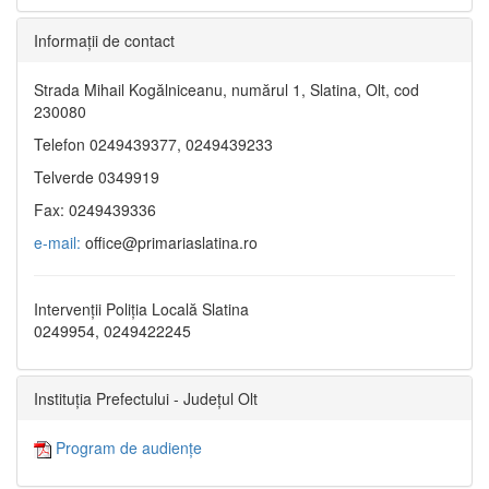
Informaţii de contact
Strada Mihail Kogălniceanu, numărul 1, Slatina, Olt, cod
230080
Telefon 0249439377, 0249439233
Telverde 0349919
Fax: 0249439336
e-mail:
office@primariaslatina.ro
Intervenții Poliția Locală Slatina
0249954, 0249422245
Instituția Prefectului - Județul Olt
Program de audiențe