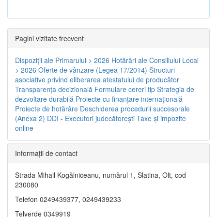
Pagini vizitate frecvent
Dispoziţii ale Primarului > 2026
Hotărâri ale Consiliului Local
> 2026
Oferte de vânzare (Legea 17/2014)
Structuri
asociative privind eliberarea atestatului de producător
Transparenţa decizională
Formulare cereri tip
Strategia de
dezvoltare durabilă
Proiecte cu finanţare internaţională
Proiecte de hotărâre
Deschiderea procedurii succesorale
(Anexa 2)
DDI - Executori judecătorești
Taxe şi impozite
online
Informaţii de contact
Strada Mihail Kogălniceanu, numărul 1, Slatina, Olt, cod
230080
Telefon 0249439377, 0249439233
Telverde 0349919