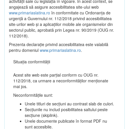
activității sale cu legislația în vigoare. În acest context, se
angajează să asigure accesibilitatea site-ului web
www.primariaslatina.ro
în conformitate cu Ordonanța de
urgență a Guvernului nr. 112/2018 privind accesibilitatea
site-urilor web și a aplicațiilor mobile ale organismelor din
sectorul public, aprobată prin Legea nr. 90/2019 (OUG nr.
112/2018).
Prezenta declarație privind accesibilitatea este valabilă
pentru domeniul
www.primariaslatina.ro
.
Situația conformității
Acest site web este parțial conform cu OUG nr.
112/2018, ca urmare a neconformităților menționate
mai jos.
Neconformitățile sunt:
Unele titluri de secțiuni au contrast slab de culori.
Secțiunile nu includ posibilitatea saltului peste
secțiune (skiplink).
Unele documente publicate în format PDF nu
sunt accesibile.