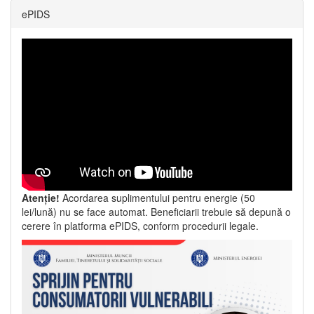
ePIDS
Atenție!
Acordarea suplimentului pentru energie (50
lei/lună) nu se face automat. Beneficiarii trebuie să depună o
cerere în platforma ePIDS, conform procedurii legale.