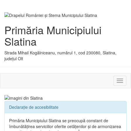
Primăria Municipiului
Slatina
Strada Mihail Kogălniceanu, numărul 1, cod 230080, Slatina,
județul Olt
Activ
sau
dezac
meniu
Declarație de accesibilitate
Primăria Municipiului Slatina se preocupă constant de
îmbunătățirea serviciilor oferite cetățenilor și de armonizarea