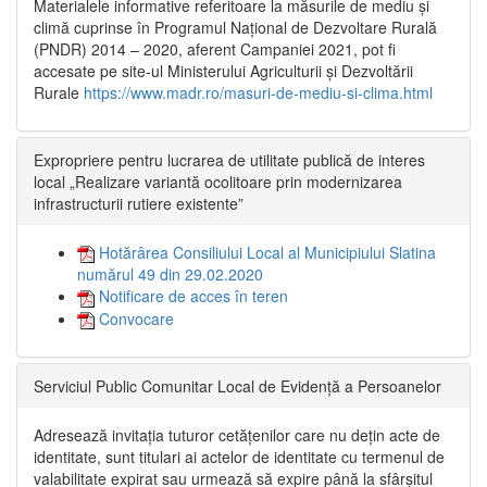
Materialele informative referitoare la măsurile de mediu și
climă cuprinse în Programul Național de Dezvoltare Rurală
(PNDR) 2014 – 2020, aferent Campaniei 2021, pot fi
accesate pe site-ul Ministerului Agriculturii și Dezvoltării
Rurale
https://www.madr.ro/masuri-de-mediu-si-clima.html
Expropriere pentru lucrarea de utilitate publică de interes
local „Realizare variantă ocolitoare prin modernizarea
infrastructurii rutiere existente”
Hotărârea Consiliului Local al Municipiului Slatina
numărul 49 din 29.02.2020
Notificare de acces în teren
Convocare
Serviciul Public Comunitar Local de Evidență a Persoanelor
Adresează invitația tuturor cetățenilor care nu dețin acte de
identitate, sunt titulari ai actelor de identitate cu termenul de
valabilitate expirat sau urmează să expire până la sfârșitul