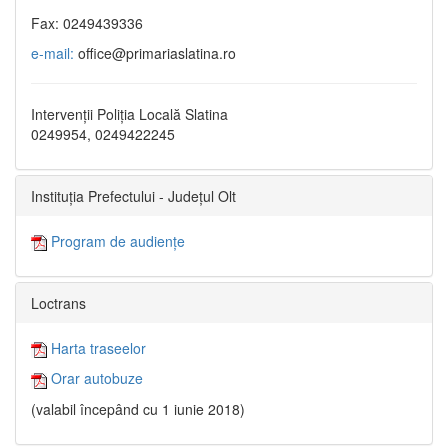
Fax: 0249439336
e-mail:
office@primariaslatina.ro
Intervenții Poliția Locală Slatina
0249954, 0249422245
Instituția Prefectului - Județul Olt
Program de audiențe
Loctrans
Harta traseelor
Orar autobuze
(valabil începând cu 1 iunie 2018)