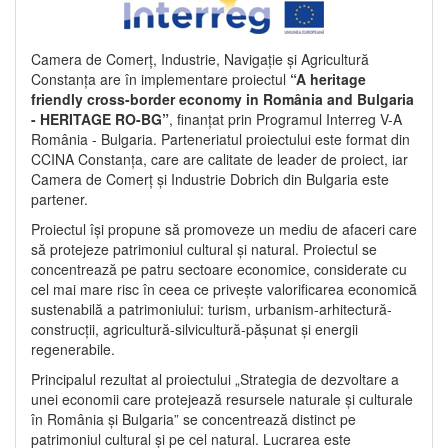
Camera de Comerț, Industrie, Navigație și Agricultură
Constanța are în implementare proiectul
“A heritage
friendly cross-border economy in România and Bulgaria
- HERITAGE RO-BG”
, finanțat prin Programul Interreg V-A
România - Bulgaria. Parteneriatul proiectului este format din
CCINA Constanța, care are calitate de leader de proiect, iar
Camera de Comerț și Industrie Dobrich din Bulgaria este
partener.
Proiectul își propune să promoveze un mediu de afaceri care
să protejeze patrimoniul cultural și natural. Proiectul se
concentrează pe patru sectoare economice, considerate cu
cel mai mare risc în ceea ce privește valorificarea economică
sustenabilă a patrimoniului: turism, urbanism-arhitectură-
construcții, agricultură-silvicultură-pășunat și energii
regenerabile.
Principalul rezultat al proiectului „Strategia de dezvoltare a
unei economii care protejează resursele naturale și culturale
în România și Bulgaria” se concentrează distinct pe
patrimoniul cultural și pe cel natural. Lucrarea este