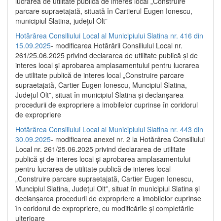
lucrarea de utilitate publică de interes local „Construire
parcare supraetajată, situată în Cartierul Eugen Ionescu,
municipiul Slatina, județul Olt”
Hotărârea Consiliului Local al Municipiului Slatina nr. 416 din
15.09.2025
- modificarea Hotărârii Consiliului Local nr.
261/25.06.2025 privind declararea de utilitate publică și de
interes local și aprobarea amplasamentului pentru lucrarea
de utilitate publică de interes local „Construire parcare
supraetajată, Cartier Eugen Ionescu, Muncipiul Slatina,
Județul Olt”, situat în municipiul Slatina și declanșarea
procedurii de expropriere a imobilelor cuprinse în coridorul
de expropriere
Hotărârea Consiliului Local al Municipiului Slatina nr. 443 din
30.09.2025
- modificarea anexei nr. 2 la Hotărârea Consiliului
Local nr. 261/25.06.2025 privind declararea de utilitate
publică şi de interes local şi aprobarea amplasamentului
pentru lucrarea de utilitate publică de interes local
„Construire parcare supraetajată, Cartier Eugen Ionescu,
Muncipiul Slatina, Judeţul Olt”, situat în municipiul Slatina şi
declanşarea procedurii de expropriere a imobilelor cuprinse
în coridorul de expropriere, cu modificările şi completările
ulterioare