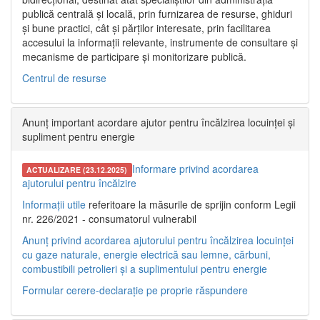
publică centrală și locală, prin furnizarea de resurse, ghiduri
și bune practici, cât și părților interesate, prin facilitarea
accesului la informații relevante, instrumente de consultare și
mecanisme de participare și monitorizare publică.
Centrul de resurse
Anunț important acordare ajutor pentru încălzirea locuinței și
supliment pentru energie
Informare privind acordarea
ACTUALIZARE (23.12.2025)
ajutorului pentru încălzire
Informații utile
referitoare la măsurile de sprijin conform Legii
nr. 226/2021 - consumatorul vulnerabil
Anunț privind acordarea ajutorului pentru încălzirea locuinței
cu gaze naturale, energie electrică sau lemne, cărbuni,
combustibili petrolieri și a suplimentului pentru energie
Formular cerere-declarație pe proprie răspundere