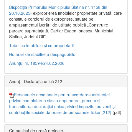
Dispoziția Primarului Municipiului Slatina nr. 1458 din
20.10.2025
- exproprierea imobilelor proprietate privată, care
constituie coridorul de expropriere, situate pe
amplasamentul lucrării de utilitate publică „Construire
parcare supraetajată, Cartier Eugen Ionescu, Municipiul
Slatina, Județul Olt”
Tabel cu imobilele și cu proprietarii
Hotărâri de stabilire a despăgubirilor
Anunțul nr. 18594/24.02.2026
Anunț - Declarația unică 212
Persoanele desemnate pentru acordarea asistenței
privind completarea și/sau depunerea, precum și
transmiterea declarației unice privind impozitul pe venit și
contribuțiile sociale datorare de persoanele fizice (212)
(pdf)
Comunicat de presă proiecte