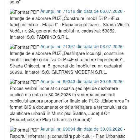
sens”
Anunțul nr. 71516 din data de 06.07.2026
-
Intenție de elaborare PUZ „Construire imobil D+P+5E cu
funcțiuni mixte - Etapa I” - Etapa pregătitoare - Strada Vintilă
Vodă, nr. 2A, generat de imobilul nr. cadastral: 53852.
Inițiator: S.C. PADRINO S.R.L.
Anunțul nr. 71397 din data de 06.07.2026
-
Intenție de elaborare PUZ „Desființare locuință, construire
imobil locuințe colective D+P+4E și refacere împrejmuire”,
Strada Ghiocei, nr. 5, generat de imobilul cu nr. cadastral
56996. Inițiator: S.C. GILTRANS MODERN S.R.L.
Anunțul nr. 69343 din data de 30.06.2026
-
Proces-verbal încheiat cu ocazia ședinței de dezbatere
publică din data de 30.06.2026 în vederea consultării
publicului asupra propunerilor finale ale PUG: „Elaborarea în
format GIS a documentelor de amenajare a teritoriului și de
planificare urbană în Municipiul Slatina, Județul Olt
(Reaactualizare Plan Urbanistic General)”
Anunțul nr. 69094 din data de 30.06.2026
-
Raportul informării și consultării publicului - Plan Urbanistic