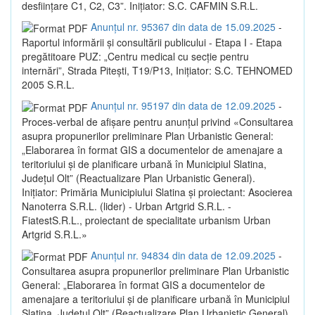
desființare C1, C2, C3”. Inițiator: S.C. CAFMIN S.R.L.
Anunțul nr. 95367 din data de 15.09.2025
-
Raportul informării și consultării publicului - Etapa I - Etapa
pregătitoare PUZ: „Centru medical cu secție pentru
internări”, Strada Pitești, T19/P13, Inițiator: S.C. TEHNOMED
2005 S.R.L.
Anunțul nr. 95197 din data de 12.09.2025
-
Proces-verbal de afișare pentru anunțul privind «Consultarea
asupra propunerilor preliminare Plan Urbanistic General:
„Elaborarea în format GIS a documentelor de amenajare a
teritoriului și de planificare urbană în Municipiul Slatina,
Județul Olt” (Reactualizare Plan Urbanistic General).
Inițiator: Primăria Municipiului Slatina și proiectant: Asocierea
Nanoterra S.R.L. (lider) - Urban Artgrid S.R.L. -
FiatestS.R.L., proiectant de specialitate urbanism Urban
Artgrid S.R.L.»
Anunțul nr. 94834 din data de 12.09.2025
-
Consultarea asupra propunerilor preliminare Plan Urbanistic
General: „Elaborarea în format GIS a documentelor de
amenajare a teritoriului și de planificare urbană în Municipiul
Slatina, Județul Olt” (Reactualizare Plan Urbanistic General).