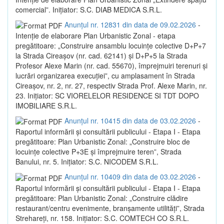
comercial”. Inițiator: S.C. DIAB MEDICA S.R.L.
Anunțul nr. 12831 din data de 09.02.2026
-
Intenție de elaborare Plan Urbanistic Zonal - etapa
pregătitoare: „Construire ansamblu locuințe colective D+P+7
la Strada Cireașov (nr. cad. 62141) și D+P+5 la Strada
Profesor Alexe Marin (nr. cad. 55670), împrejmuiri terenuri și
lucrări organizarea execuției”, cu amplasament în Strada
Cireașov, nr. 2, nr. 27, respectiv Strada Prof. Alexe Marin, nr.
23. Inițiator: SC VIORELELOR RESIDENCE SI TDT DOPO
IMOBILIARE S.R.L.
Anunțul nr. 10415 din data de 03.02.2026
-
Raportul informării și consultării publicului - Etapa I - Etapa
pregătitoare: Plan Urbanistic Zonal: „Construire bloc de
locuințe colective P+3E și împrejmuire teren”, Strada
Banului, nr. 5. Inițiator: S.C. NICODEM S.R.L.
Anunțul nr. 10409 din data de 03.02.2026
-
Raportul informării și consultării publicului - Etapa I - Etapa
pregătitoare: Plan Urbanistic Zonal: „Construire clădire
restaurant/centru evenimente, branșamente utilități”, Strada
Strehareți, nr. 158. Inițiator: S.C. COMTECH CO S.R.L.