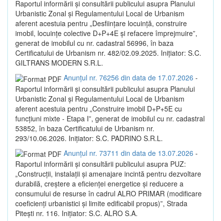
Raportul informării și consultării publicului asupra Planului
Urbanistic Zonal și Regulamentului Local de Urbanism
aferent acestuia pentru „Desființare locuință, construire
imobil, locuințe colective D+P+4E și refacere împrejmuire”,
generat de imobilul cu nr. cadastral 56996, în baza
Certificatului de Urbanism nr. 482/02.09.2025. Inițiator: S.C.
GILTRANS MODERN S.R.L.
Anunțul nr. 76256 din data de 17.07.2026
-
Raportul informării și consultării publicului asupra Planului
Urbanistic Zonal și Regulamentului Local de Urbanism
aferent acestuia pentru „Construire imobil D+P+5E cu
funcțiuni mixte - Etapa I”, generat de imobilul cu nr. cadastral
53852, în baza Certificatului de Urbanism nr.
293/10.06.2026. Inițiator: S.C. PADRINO S.R.L.
Anunțul nr. 73711 din data de 13.07.2026
-
Raportul informării și consultării publicului asupra PUZ:
„Construcții, instalații și amenajare incintă pentru dezvoltare
durabilă, creștere a eficienței energetice și reducere a
consumului de resurse în cadrul ALRO PRIMAR (modificare
coeficienți urbanistici și limite edificabil propus)”, Strada
Pitești nr. 116. Inițiator: S.C. ALRO S.A.