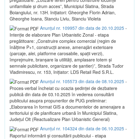
unifamiliale și drum acces”, Municipiul Slatina, Strada
Boiangiului, nr. 13H. Inițiatori: Gheorghe Florin Adrian,
Gheorghe Ioana, Stanciu Liviu, Stanciu Violeta
Anunțul nr. 109957 din data de 20.10.2025
-
Intenție de elaborare Plan Urbanistic Zonal - etapa
pregătitoare: „Construire complex comercial (regim de
înălțime P+1, construcții anexe, amenajări exterioare
(parcaje, alei, platforme carosabile, spații verzi),
împrejmuire, branșare la utilități, amplasare totem și
semnale publicitare, organizare de șantier)”, Strada Tudor
Vladimirescu, nr. 153, Inițiator: LDS Retail Red S.R.L.
Anunțul nr. 105573 din data de 08.10.2025
-
Proces-verbal încheiat cu ocazia ședinței de dezbatere
publică din data de 03.10.2025 în vederea consultării
publicului asupra propunerilor de PUG preliminar:
„Elaborarea în format GIS a documentelor de amenajare a
teritoriului și de planificare urbană în Municipiul Slatina,
Județul Olt (Reactualizare Plan Urbanistic General)
Anunțul nr. 104324 din data de 06.10.2025
-
Raportul informării și consultării publicului - etapa