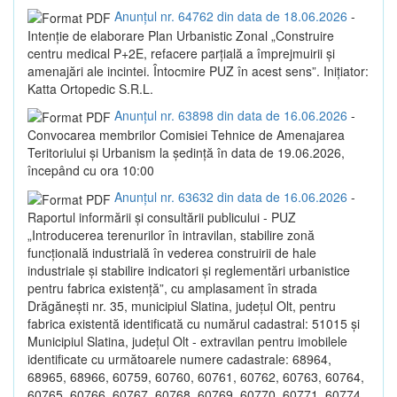
Anunțul nr. 64762 din data de 18.06.2026
-
Intenție de elaborare Plan Urbanistic Zonal „Construire
centru medical P+2E, refacere parțială a împrejmuirii și
amenajări ale incintei. Întocmire PUZ în acest sens”. Inițiator:
Katta Ortopedic S.R.L.
Anunțul nr. 63898 din data de 16.06.2026
-
Convocarea membrilor Comisiei Tehnice de Amenajarea
Teritoriului și Urbanism la ședință în data de 19.06.2026,
începând cu ora 10:00
Anunțul nr. 63632 din data de 16.06.2026
-
Raportul informării și consultării publicului - PUZ
„Introducerea terenurilor în intravilan, stabilire zonă
funcțională industrială în vederea construirii de hale
industriale și stabilire indicatori și reglementări urbanistice
pentru fabrica existență”, cu amplasament în strada
Drăgănești nr. 35, municipiul Slatina, județul Olt, pentru
fabrica existentă identificată cu numărul cadastral: 51015 și
Municipiul Slatina, județul Olt - extravilan pentru imobilele
identificate cu următoarele numere cadastrale: 68964,
68965, 68966, 60759, 60760, 60761, 60762, 60763, 60764,
60765, 60766, 60767, 60768, 60769, 60770, 60771, 60774,