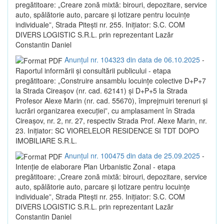
pregătitoare: „Creare zonă mixtă: birouri, depozitare, service
auto, spălătorie auto, parcare și lotizare pentru locuințe
individuale”, Strada Pitești nr. 255. Inițiator: S.C. COM
DIVERS LOGISTIC S.R.L. prin reprezentant Lazăr
Constantin Daniel
Anunțul nr. 104323 din data de 06.10.2025
-
Raportul informării și consultării publicului - etapa
pregătitoare: „Construire ansamblu locuințe colective D+P+7
la Strada Cireașov (nr. cad. 62141) și D+P+5 la Strada
Profesor Alexe Marin (nr. cad. 55670), împrejmuiri terenuri și
lucrări organizarea execuției”, cu amplasament în Strada
Cireașov, nr. 2, nr. 27, respectiv Strada Prof. Alexe Marin, nr.
23. Inițiator: SC VIORELELOR RESIDENCE SI TDT DOPO
IMOBILIARE S.R.L.
Anunțul nr. 100475 din data de 25.09.2025
-
Intenție de elaborare Plan Urbanistic Zonal - etapa
pregătitoare: „Creare zonă mixtă: birouri, depozitare, service
auto, spălătorie auto, parcare și lotizare pentru locuințe
individuale”, Strada Pitești nr. 255. Inițiator: S.C. COM
DIVERS LOGISTIC S.R.L. prin reprezentant Lazăr
Constantin Daniel