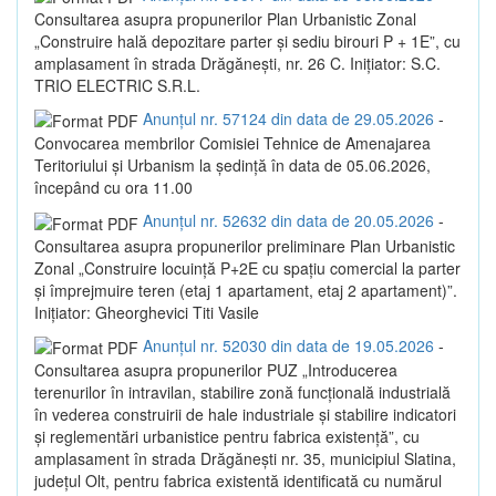
Consultarea asupra propunerilor Plan Urbanistic Zonal
„Construire hală depozitare parter și sediu birouri P + 1E”, cu
amplasament în strada Drăgănești, nr. 26 C. Inițiator: S.C.
TRIO ELECTRIC S.R.L.
Anunțul nr. 57124 din data de 29.05.2026
-
Convocarea membrilor Comisiei Tehnice de Amenajarea
Teritoriului și Urbanism la ședință în data de 05.06.2026,
începând cu ora 11.00
Anunțul nr. 52632 din data de 20.05.2026
-
Consultarea asupra propunerilor preliminare Plan Urbanistic
Zonal „Construire locuință P+2E cu spațiu comercial la parter
și împrejmuire teren (etaj 1 apartament, etaj 2 apartament)”.
Inițiator: Gheorghevici Titi Vasile
Anunțul nr. 52030 din data de 19.05.2026
-
Consultarea asupra propunerilor PUZ „Introducerea
terenurilor în intravilan, stabilire zonă funcțională industrială
în vederea construirii de hale industriale și stabilire indicatori
și reglementări urbanistice pentru fabrica existență”, cu
amplasament în strada Drăgănești nr. 35, municipiul Slatina,
județul Olt, pentru fabrica existentă identificată cu numărul