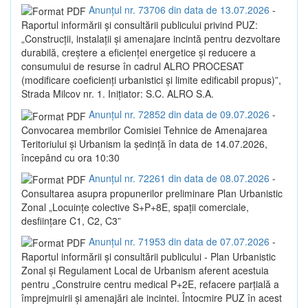
Anunțul nr. 73706 din data de 13.07.2026
-
Raportul informării și consultării publicului privind PUZ:
„Construcții, instalații și amenajare incintă pentru dezvoltare
durabilă, creștere a eficienței energetice și reducere a
consumului de resurse în cadrul ALRO PROCESAT
(modificare coeficienți urbanistici și limite edificabil propus)”,
Strada Milcov nr. 1. Inițiator: S.C. ALRO S.A.
Anunțul nr. 72852 din data de 09.07.2026
-
Convocarea membrilor Comisiei Tehnice de Amenajarea
Teritoriului și Urbanism la ședință în data de 14.07.2026,
începând cu ora 10:30
Anunțul nr. 72261 din data de 08.07.2026
-
Consultarea asupra propunerilor preliminare Plan Urbanistic
Zonal „Locuințe colective S+P+8E, spații comerciale,
desființare C1, C2, C3”
Anunțul nr. 71953 din data de 07.07.2026
-
Raportul informării și consultării publicului - Plan Urbanistic
Zonal și Regulament Local de Urbanism aferent acestuia
pentru „Construire centru medical P+2E, refacere parțială a
împrejmuirii și amenajări ale incintei. Întocmire PUZ în acest