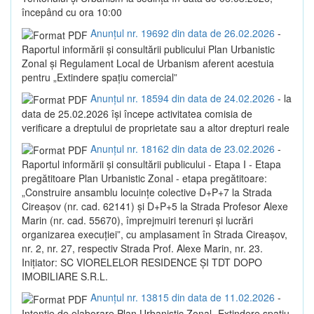
începând cu ora 10:00
Anunțul nr. 19692 din data de 26.02.2026
-
Raportul informării și consultării publicului Plan Urbanistic
Zonal și Regulament Local de Urbanism aferent acestuia
pentru „Extindere spațiu comercial”
Anunțul nr. 18594 din data de 24.02.2026
- la
data de 25.02.2026 își începe activitatea comisia de
verificare a dreptului de proprietate sau a altor drepturi reale
Anunțul nr. 18162 din data de 23.02.2026
-
Raportul informării și consultării publicului - Etapa I - Etapa
pregătitoare Plan Urbanistic Zonal - etapa pregătitoare:
„Construire ansamblu locuințe colective D+P+7 la Strada
Cireașov (nr. cad. 62141) și D+P+5 la Strada Profesor Alexe
Marin (nr. cad. 55670), împrejmuiri terenuri și lucrări
organizarea execuției”, cu amplasament în Strada Cireașov,
nr. 2, nr. 27, respectiv Strada Prof. Alexe Marin, nr. 23.
Inițiator: SC VIORELELOR RESIDENCE ȘI TDT DOPO
IMOBILIARE S.R.L.
Anunțul nr. 13815 din data de 11.02.2026
-
Intenție de elaborare Plan Urbanistic Zonal „Extindere spațiu