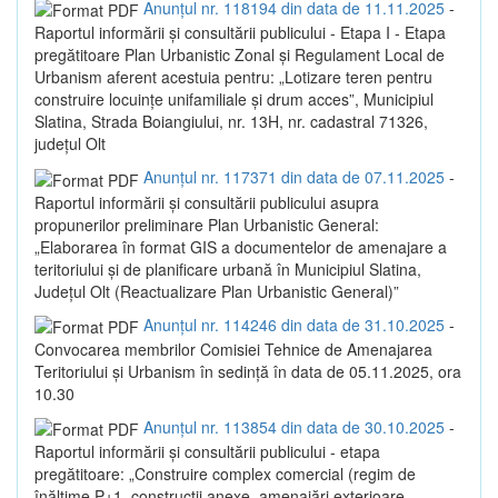
Anunțul nr. 118194 din data de 11.11.2025
-
Raportul informării și consultării publicului - Etapa I - Etapa
pregătitoare Plan Urbanistic Zonal și Regulament Local de
Urbanism aferent acestuia pentru: „Lotizare teren pentru
construire locuințe unifamiliale și drum acces”, Municipiul
Slatina, Strada Boiangiului, nr. 13H, nr. cadastral 71326,
județul Olt
Anunțul nr. 117371 din data de 07.11.2025
-
Raportul informării și consultării publicului asupra
propunerilor preliminare Plan Urbanistic General:
„Elaborarea în format GIS a documentelor de amenajare a
teritoriului și de planificare urbană în Municipiul Slatina,
Județul Olt (Reactualizare Plan Urbanistic General)”
Anunțul nr. 114246 din data de 31.10.2025
-
Convocarea membrilor Comisiei Tehnice de Amenajarea
Teritoriului și Urbanism în sedință în data de 05.11.2025, ora
10.30
Anunțul nr. 113854 din data de 30.10.2025
-
Raportul informării și consultării publicului - etapa
pregătitoare: „Construire complex comercial (regim de
înălțime P+1, construcții anexe, amenajări exterioare