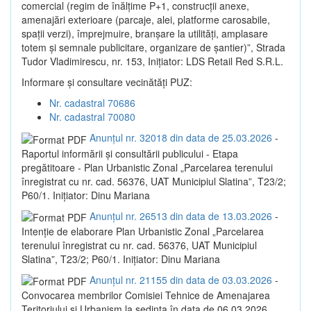
comercial (regim de înălțime P+1, construcții anexe,
amenajări exterioare (parcaje, alei, platforme carosabile,
spații verzi), împrejmuire, branșare la utilități, amplasare
totem și semnale publicitare, organizare de șantier)”, Strada
Tudor Vladimirescu, nr. 153, Inițiator: LDS Retail Red S.R.L.
Informare și consultare vecinătăți PUZ:
Nr. cadastral 70686
Nr. cadastral 70080
Anunțul nr. 32018 din data de 25.03.2026
-
Raportul informării și consultării publicului - Etapa
pregătitoare - Plan Urbanistic Zonal „Parcelarea terenului
înregistrat cu nr. cad. 56376, UAT Municipiul Slatina”, T23/2;
P60/1. Inițiator: Dinu Mariana
Anunțul nr. 26513 din data de 13.03.2026
-
Intenție de elaborare Plan Urbanistic Zonal „Parcelarea
terenului înregistrat cu nr. cad. 56376, UAT Municipiul
Slatina”, T23/2; P60/1. Inițiator: Dinu Mariana
Anunțul nr. 21155 din data de 03.03.2026
-
Convocarea membrilor Comisiei Tehnice de Amenajarea
Teritoriului și Urbanism la sedința în data de 06.03.2026,