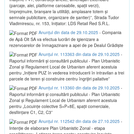
(parcaje, alei, platforme carosabile, spații verzi),
împrejmuire, branșare la utilități, amplasare totem și
semnale publicitare, organizare de șantier)”, Strada Tudor
Vladimirescu, nr. 153, Inițiator: LDS Retail Red S.R.L.
Anunțul din data de 29.10.2025
- Compania
de Apă Olt SA va efectua lucrări de igienizare a
rezervoarelor de înmagazinare a apei de pe Dealul Grădiște
Anunțul nr. 113363 din data de 29.10.2025
-
Raportul informării și consultării publicului - Plan Urbanistic
Zonal și Regulament Local de Urbanism aferent acestuia
pentru „Inițiere PUZ în vederea introducerii în intravilan a trei
parcele de teren și construire centru îngrijiri paliative”
Anunțul nr. 113360 din data de 29.10.2025
-
Raportul informării și consultării publicului - Plan Urbanistic
Zonal și Regulament Local de Urbanism aferent acestuia
pentru „Locuințe colective S+P+8E, spații comerciale,
desființare C1, C2, C3”
Anunțul nr. 112542 din data de 27.10.2025
-
Intenție de elaborare Plan Urbanistic Zonal - etapa
pregătitoare: „Lotizare teren pentru construire locuințe