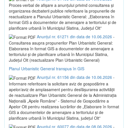
Proces-verbal de afișare a anunțului privind consultarea și
organizarea dezbaterii publice referitoare la propunerile de
reactualizare a Planului Urbanistic General: „Elaborarea în
format GIS a documentelor de amenajare a teritoriului și de
planificare urbană în Municipiul Slatina, Județul Olt”
Anunțul nr. 61271 din data de 10.06.2026
-
Consultarea asupra propunerilor Plan Urbanistic General:
Elaborarea în format GIS a documentelor de amenajare a
teritoriului și de planificare urbană în Municipiul Slatina,
Județul Olt (reactualizare Plan Urbanistic General)
Planul Urbanistic General transpus în GIS
Anunțul nr. 61156 din data de 10.06.2026
-
Informare referitoare la solicitare aviz de gospodărire a
apelor/aviz de amplasament pentru desfășurarea activității
de reactualizare Plan Urbanistic General de la Administrația
Națională „Apele Române” - Sistemul de Gospodărire a
Apelor Olt pentru realizarea lucrărilor de „Elaborare în format
GIS a documentelor de amenajare a teritoriului și de
planificare urbană în Municipiul Slatina, județul Olt”
Anunțul nr. 60077 din data de 08.06.2026
-