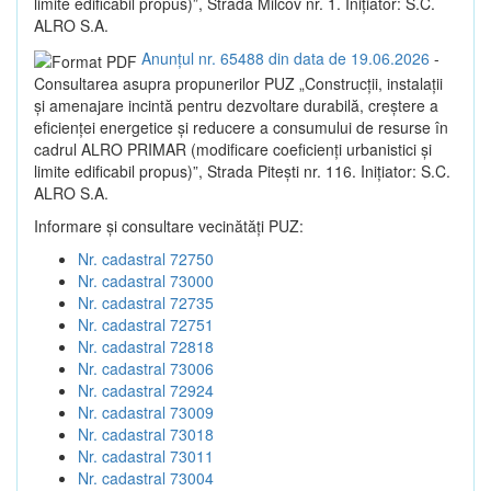
limite edificabil propus)”, Strada Milcov nr. 1. Inițiator: S.C.
ALRO S.A.
Anunțul nr. 65488 din data de 19.06.2026
-
Consultarea asupra propunerilor PUZ „Construcții, instalații
și amenajare incintă pentru dezvoltare durabilă, creștere a
eficienței energetice și reducere a consumului de resurse în
cadrul ALRO PRIMAR (modificare coeficienți urbanistici și
limite edificabil propus)”, Strada Pitești nr. 116. Inițiator: S.C.
ALRO S.A.
Informare și consultare vecinătăți PUZ:
Nr. cadastral 72750
Nr. cadastral 73000
Nr. cadastral 72735
Nr. cadastral 72751
Nr. cadastral 72818
Nr. cadastral 73006
Nr. cadastral 72924
Nr. cadastral 73009
Nr. cadastral 73018
Nr. cadastral 73011
Nr. cadastral 73004