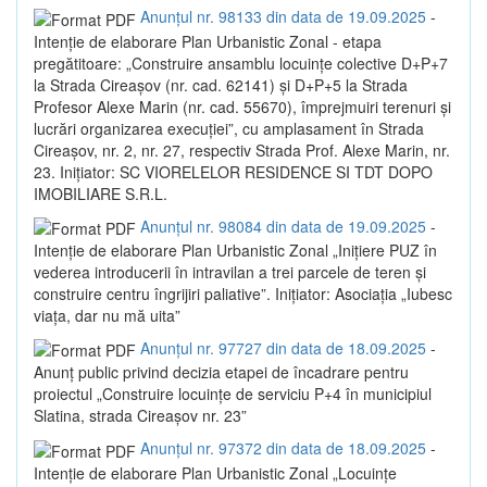
Anunțul nr. 98133 din data de 19.09.2025
-
Intenție de elaborare Plan Urbanistic Zonal - etapa
pregătitoare: „Construire ansamblu locuințe colective D+P+7
la Strada Cireașov (nr. cad. 62141) și D+P+5 la Strada
Profesor Alexe Marin (nr. cad. 55670), împrejmuiri terenuri și
lucrări organizarea execuției”, cu amplasament în Strada
Cireașov, nr. 2, nr. 27, respectiv Strada Prof. Alexe Marin, nr.
23. Inițiator: SC VIORELELOR RESIDENCE SI TDT DOPO
IMOBILIARE S.R.L.
Anunțul nr. 98084 din data de 19.09.2025
-
Intenție de elaborare Plan Urbanistic Zonal „Inițiere PUZ în
vederea introducerii în intravilan a trei parcele de teren și
construire centru îngrijiri paliative”. Inițiator: Asociația „Iubesc
viața, dar nu mă uita”
Anunțul nr. 97727 din data de 18.09.2025
-
Anunț public privind decizia etapei de încadrare pentru
proiectul „Construire locuințe de serviciu P+4 în municipiul
Slatina, strada Cireașov nr. 23”
Anunțul nr. 97372 din data de 18.09.2025
-
Intenție de elaborare Plan Urbanistic Zonal „Locuințe