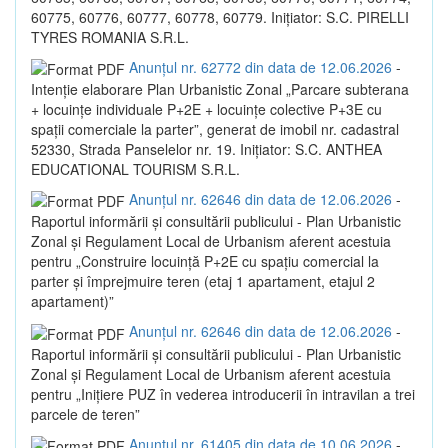
60775, 60776, 60777, 60778, 60779. Inițiator: S.C. PIRELLI
TYRES ROMANIA S.R.L.
Anunțul nr. 62772 din data de 12.06.2026
-
Intenție elaborare Plan Urbanistic Zonal „Parcare subterana
+ locuințe individuale P+2E + locuințe colective P+3E cu
spații comerciale la parter”, generat de imobil nr. cadastral
52330, Strada Panselelor nr. 19. Inițiator: S.C. ANTHEA
EDUCATIONAL TOURISM S.R.L.
Anunțul nr. 62646 din data de 12.06.2026
-
Raportul informării și consultării publicului - Plan Urbanistic
Zonal și Regulament Local de Urbanism aferent acestuia
pentru „Construire locuință P+2E cu spațiu comercial la
parter și împrejmuire teren (etaj 1 apartament, etajul 2
apartament)”
Anunțul nr. 62646 din data de 12.06.2026
-
Raportul informării și consultării publicului - Plan Urbanistic
Zonal și Regulament Local de Urbanism aferent acestuia
pentru „Inițiere PUZ în vederea introducerii în intravilan a trei
parcele de teren”
Anunțul nr. 61405 din data de 10.06.2026
-