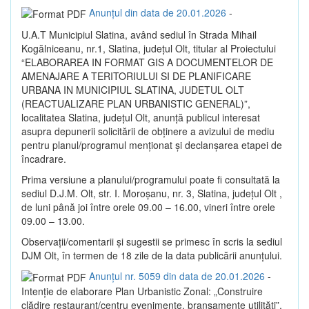
Anunțul din data de 20.01.2026
-
U.A.T Municipiul Slatina, având sediul în Strada Mihail
Kogălniceanu, nr.1, Slatina, județul Olt, titular al Proiectului
“ELABORAREA IN FORMAT GIS A DOCUMENTELOR DE
AMENAJARE A TERITORIULUI SI DE PLANIFICARE
URBANA IN MUNICIPIUL SLATINA, JUDETUL OLT
(REACTUALIZARE PLAN URBANISTIC GENERAL)”,
localitatea Slatina, judeţul Olt, anunţă publicul interesat
asupra depunerii solicitării de obţinere a avizului de mediu
pentru planul/programul menţionat şi declanşarea etapei de
încadrare.
Prima versiune a planului/programului poate fi consultată la
sediul D.J.M. Olt, str. I. Moroşanu, nr. 3, Slatina, judeţul Olt ,
de luni până joi între orele 09.00 – 16.00, vineri între orele
09.00 – 13.00.
Observaţii/comentarii şi sugestii se primesc în scris la sediul
DJM Olt, în termen de 18 zile de la data publicării anunţului.
Anunțul nr. 5059 din data de 20.01.2026
-
Intenție de elaborare Plan Urbanistic Zonal: „Construire
clădire restaurant/centru evenimente, branșamente utilități”,