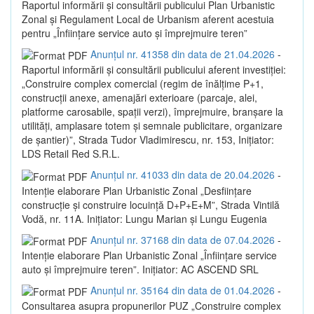
Raportul informării și consultării publicului Plan Urbanistic
Zonal și Regulament Local de Urbanism aferent acestuia
pentru „Înființare service auto și împrejmuire teren”
Anunțul nr. 41358 din data de 21.04.2026
-
Raportul informării și consultării publicului aferent investiției:
„Construire complex comercial (regim de înălțime P+1,
construcții anexe, amenajări exterioare (parcaje, alei,
platforme carosabile, spații verzi), împrejmuire, branșare la
utilități, amplasare totem și semnale publicitare, organizare
de șantier)”, Strada Tudor Vladimirescu, nr. 153, Inițiator:
LDS Retail Red S.R.L.
Anunțul nr. 41033 din data de 20.04.2026
-
Intenție elaborare Plan Urbanistic Zonal „Desființare
construcție și construire locuință D+P+E+M”, Strada Vintilă
Vodă, nr. 11A. Inițiator: Lungu Marian și Lungu Eugenia
Anunțul nr. 37168 din data de 07.04.2026
-
Intenție elaborare Plan Urbanistic Zonal „Înființare service
auto și împrejmuire teren”. Inițiator: AC ASCEND SRL
Anunțul nr. 35164 din data de 01.04.2026
-
Consultarea asupra propunerilor PUZ „Construire complex