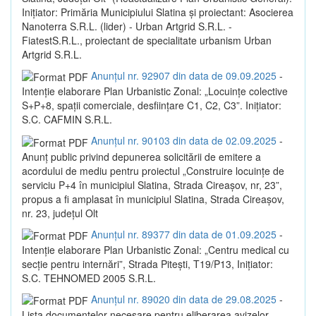
Inițiator: Primăria Municipiului Slatina și proiectant: Asocierea
Nanoterra S.R.L. (lider) - Urban Artgrid S.R.L. -
FiatestS.R.L., proiectant de specialitate urbanism Urban
Artgrid S.R.L.
Anunțul nr. 92907 din data de 09.09.2025
-
Intenție elaborare Plan Urbanistic Zonal: „Locuințe colective
S+P+8, spații comerciale, desființare C1, C2, C3”. Inițiator:
S.C. CAFMIN S.R.L.
Anunțul nr. 90103 din data de 02.09.2025
-
Anunț public privind depunerea solicitării de emitere a
acordului de mediu pentru proiectul „Construire locuințe de
serviciu P+4 în municipiul Slatina, Strada Cireașov, nr, 23”,
propus a fi amplasat în municipiul Slatina, Strada Cireașov,
nr. 23, județul Olt
Anunțul nr. 89377 din data de 01.09.2025
-
Intenție elaborare Plan Urbanistic Zonal: „Centru medical cu
secție pentru internări”, Strada Pitești, T19/P13, Inițiator:
S.C. TEHNOMED 2005 S.R.L.
Anunțul nr. 89020 din data de 29.08.2025
-
Lista documentelor necesare pentru eliberarea avizelor