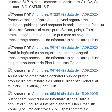
colective S+P+8, spații comerciale, desființare C1, C2, C3”.
Inițiator: S.C. CAFMIN S.R.L.
Anunțul nr. 97229 din data de 17.09.2025
-
Proces-verbal de afișare anunt privind organizarea
dezbaterii publice privind propunerile preliminare ale Planului
Urbanistic General al municipiului Slatina, județul Olt și al
eratei în legătură cu anunțurile prin care se asigură
transparența procesului de informare și consultare publică
Anunțul nr. 96747 din data de 17.09.2025
-
Erată în legătură cu anunțurile prin care se asigură
transparența procesului de informare și consultare publică
asupra propunerilor de Plan Urbanistic General
Anunțul nr. 96744 din data de 17.09.2025
-
Anunț privind organizarea dezbaterii publice privind
propunerile preliminare ale Planului Urbanistic General al
municipiului Slatina, județul Olt
Anunțul nr. 95846 din data de 15.09.2025
-
Suspendare procedură de informare și consultare a
populației cu privire la intenție elaborare Plan Urbanistic
Zonal: „Locuințe colective S+P+8, spații comerciale,