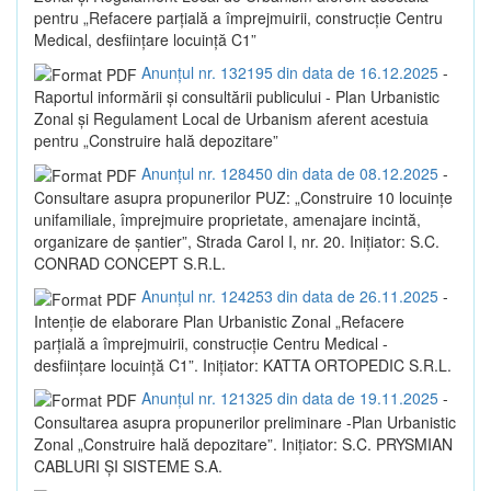
pentru „Refacere parțială a împrejmuirii, construcție Centru
Medical, desființare locuință C1”
Anunțul nr. 132195 din data de 16.12.2025
-
Raportul informării și consultării publicului - Plan Urbanistic
Zonal și Regulament Local de Urbanism aferent acestuia
pentru „Construire hală depozitare”
Anunțul nr. 128450 din data de 08.12.2025
-
Consultare asupra propunerilor PUZ: „Construire 10 locuințe
unifamiliale, împrejmuire proprietate, amenajare incintă,
organizare de șantier”, Strada Carol I, nr. 20. Inițiator: S.C.
CONRAD CONCEPT S.R.L.
Anunțul nr. 124253 din data de 26.11.2025
-
Intenție de elaborare Plan Urbanistic Zonal „Refacere
parțială a împrejmuirii, construcție Centru Medical -
desființare locuință C1”. Inițiator: KATTA ORTOPEDIC S.R.L.
Anunțul nr. 121325 din data de 19.11.2025
-
Consultarea asupra propunerilor preliminare -Plan Urbanistic
Zonal „Construire hală depozitare”. Inițiator: S.C. PRYSMIAN
CABLURI ȘI SISTEME S.A.