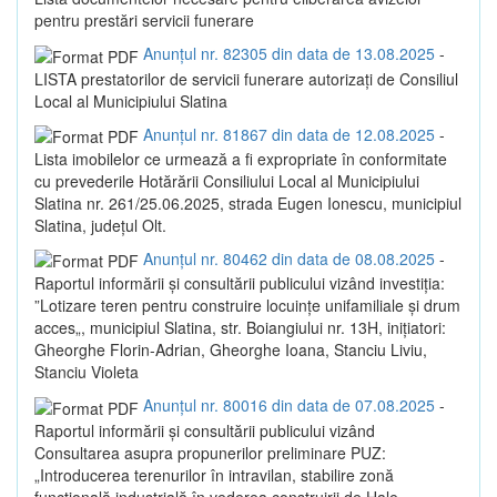
pentru prestări servicii funerare
Anunțul nr. 82305 din data de 13.08.2025
-
LISTA prestatorilor de servicii funerare autorizaţi de Consiliul
Local al Municipiului Slatina
Anunțul nr. 81867 din data de 12.08.2025
-
Lista imobilelor ce urmează a fi expropriate în conformitate
cu prevederile Hotărării Consiliului Local al Municipiului
Slatina nr. 261/25.06.2025, strada Eugen Ionescu, municipiul
Slatina, județul Olt.
Anunțul nr. 80462 din data de 08.08.2025
-
Raportul informării și consultării publicului vizând investiția:
”Lotizare teren pentru construire locuințe unifamiliale și drum
acces„, municipiul Slatina, str. Boiangiului nr. 13H, inițiatori:
Gheorghe Florin-Adrian, Gheorghe Ioana, Stanciu Liviu,
Stanciu Violeta
Anunțul nr. 80016 din data de 07.08.2025
-
Raportul informării și consultării publicului vizând
Consultarea asupra propunerilor preliminare PUZ:
„Introducerea terenurilor în intravilan, stabilire zonă
funcțională industrială în vederea construirii de Hale