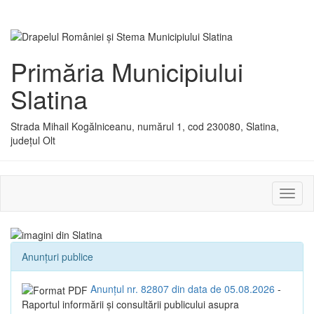
Primăria Municipiului
Slatina
Strada Mihail Kogălniceanu, numărul 1, cod 230080, Slatina,
județul Olt
Activ
sau
dezac
meniu
Anunțuri publice
Anunțul nr. 82807 din data de 05.08.2026
-
Raportul informării și consultării publicului asupra