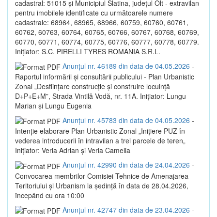
cadastral: 51015 și Municipiul Slatina, județul Olt - extravilan
pentru imobilele identificate cu următoarele numere
cadastrale: 68964, 68965, 68966, 60759, 60760, 60761,
60762, 60763, 60764, 60765, 60766, 60767, 60768, 60769,
60770, 60771, 60774, 60775, 60776, 60777, 60778, 60779.
Inițiator: S.C. PIRELLI TYRES ROMANIA S.R.L.
Anunțul nr. 46189 din data de 04.05.2026
-
Raportul informării și consultării publicului - Plan Urbanistic
Zonal „Desființare construcție și construire locuință
D+P+E+M”, Strada Vintilă Vodă, nr. 11A. Inițiator: Lungu
Marian și Lungu Eugenia
Anunțul nr. 45783 din data de 04.05.2026
-
Intenție elaborare Plan Urbanistic Zonal „Inițiere PUZ în
vederea introducerii în intravilan a trei parcele de teren„
Inițiator: Veria Adrian și Veria Camelia
Anunțul nr. 42990 din data de 24.04.2026
-
Convocarea membrilor Comisiei Tehnice de Amenajarea
Teritoriului și Urbanism la ședință în data de 28.04.2026,
începând cu ora 10:00
Anunțul nr. 42747 din data de 23.04.2026
-