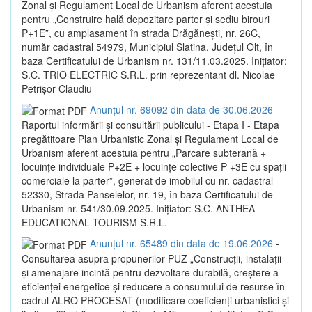
Zonal și Regulament Local de Urbanism aferent acestuia
pentru „Construire hală depozitare parter și sediu birouri
P+1E”, cu amplasament în strada Drăgănești, nr. 26C,
număr cadastral 54979, Municipiul Slatina, Județul Olt, în
baza Certificatului de Urbanism nr. 131/11.03.2025. Inițiator:
S.C. TRIO ELECTRIC S.R.L. prin reprezentant dl. Nicolae
Petrișor Claudiu
Anunțul nr. 69092 din data de 30.06.2026
-
Raportul informării și consultării publicului - Etapa I - Etapa
pregătitoare Plan Urbanistic Zonal și Regulament Local de
Urbanism aferent acestuia pentru „Parcare subterană +
locuințe individuale P+2E + locuințe colective P +3E cu spații
comerciale la parter”, generat de imobilul cu nr. cadastral
52330, Strada Panselelor, nr. 19, în baza Certificatului de
Urbanism nr. 541/30.09.2025. Inițiator: S.C. ANTHEA
EDUCATIONAL TOURISM S.R.L.
Anunțul nr. 65489 din data de 19.06.2026
-
Consultarea asupra propunerilor PUZ „Construcții, instalații
și amenajare incintă pentru dezvoltare durabilă, creștere a
eficienței energetice și reducere a consumului de resurse în
cadrul ALRO PROCESAT (modificare coeficienți urbanistici și