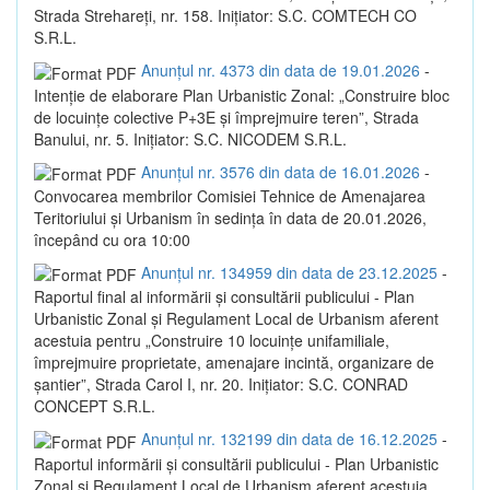
Strada Strehareți, nr. 158. Inițiator: S.C. COMTECH CO
S.R.L.
Anunțul nr. 4373 din data de 19.01.2026
-
Intenție de elaborare Plan Urbanistic Zonal: „Construire bloc
de locuințe colective P+3E și împrejmuire teren”, Strada
Banului, nr. 5. Inițiator: S.C. NICODEM S.R.L.
Anunțul nr. 3576 din data de 16.01.2026
-
Convocarea membrilor Comisiei Tehnice de Amenajarea
Teritoriului și Urbanism în sedința în data de 20.01.2026,
începând cu ora 10:00
Anunțul nr. 134959 din data de 23.12.2025
-
Raportul final al informării și consultării publicului - Plan
Urbanistic Zonal și Regulament Local de Urbanism aferent
acestuia pentru „Construire 10 locuințe unifamiliale,
împrejmuire proprietate, amenajare incintă, organizare de
șantier”, Strada Carol I, nr. 20. Inițiator: S.C. CONRAD
CONCEPT S.R.L.
Anunțul nr. 132199 din data de 16.12.2025
-
Raportul informării și consultării publicului - Plan Urbanistic
Zonal și Regulament Local de Urbanism aferent acestuia