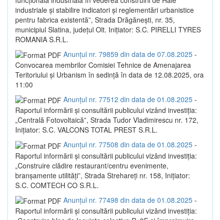
industriale și stabilire indicatori și reglementări urbanistice
pentru fabrica existentă”, Strada Drăgănești, nr. 35,
municipiul Slatina, județul Olt. Inițiator: S.C. PIRELLI TYRES
ROMANIA S.R.L.
Anunțul nr. 79859 din data de 07.08.2025
-
Convocarea membrilor Comisiei Tehnice de Amenajarea
Teritoriului și Urbanism în sedință în data de 12.08.2025, ora
11:00
Anunțul nr. 77512 din data de 01.08.2025
-
Raportul informării și consultării publicului vizând investiția:
„Centrală Fotovoltaică”, Strada Tudor Vladimirescu nr. 172,
Inițiator: S.C. VALCONS TOTAL PREST S.R.L.
Anunțul nr. 77508 din data de 01.08.2025
-
Raportul informării și consultării publicului vizând investiția:
„Construire clădire restaurant/centru evenimente,
branșamente utilități”, Strada Strehareți nr. 158, Inițiator:
S.C. COMTECH CO S.R.L.
Anunțul nr. 77498 din data de 01.08.2025
-
Raportul informării și consultării publicului vizând investiția: