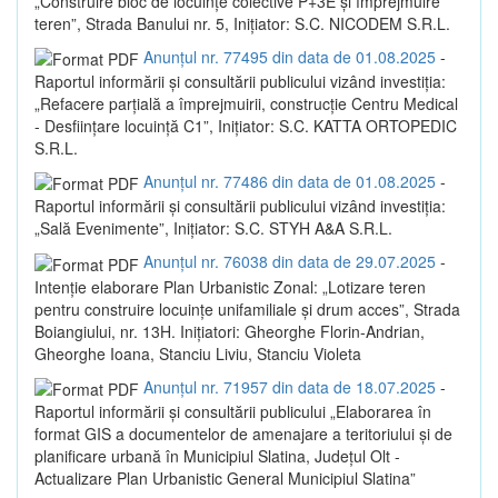
„Construire bloc de locuințe colective P+3E și împrejmuire
teren”, Strada Banului nr. 5, Inițiator: S.C. NICODEM S.R.L.
Anunțul nr. 77495 din data de 01.08.2025
-
Raportul informării și consultării publicului vizând investiția:
„Refacere parțială a împrejmuirii, construcție Centru Medical
- Desființare locuință C1”, Inițiator: S.C. KATTA ORTOPEDIC
S.R.L.
Anunțul nr. 77486 din data de 01.08.2025
-
Raportul informării și consultării publicului vizând investiția:
„Sală Evenimente”, Inițiator: S.C. STYH A&A S.R.L.
Anunțul nr. 76038 din data de 29.07.2025
-
Intenție elaborare Plan Urbanistic Zonal: „Lotizare teren
pentru construire locuințe unifamiliale și drum acces”, Strada
Boiangiului, nr. 13H. Inițiatori: Gheorghe Florin-Andrian,
Gheorghe Ioana, Stanciu Liviu, Stanciu Violeta
Anunțul nr. 71957 din data de 18.07.2025
-
Raportul informării și consultării publicului „Elaborarea în
format GIS a documentelor de amenajare a teritoriului și de
planificare urbană în Municipiul Slatina, Județul Olt -
Actualizare Plan Urbanistic General Municipiul Slatina”