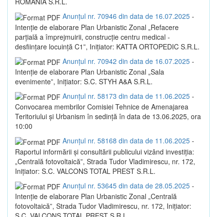
ROMANIA S.R.L.
Anunțul nr. 70946 din data de 16.07.2025
-
Intenție de elaborare Plan Urbanistic Zonal „Refacere
parțială a împrejmuirii, construcție centru medical -
desființare locuință C1”, Inițiator: KATTA ORTOPEDIC S.R.L.
Anunțul nr. 70942 din data de 16.07.2025
-
Intenție de elaborare Plan Urbanistic Zonal „Sala
evenimente”, Inițiator: S.C. STYH A&A S.R.L.
Anunțul nr. 58173 din data de 11.06.2025
-
Convocarea membrilor Comisiei Tehnice de Amenajarea
Teritoriului și Urbanism în sedință în data de 13.06.2025, ora
10:00
Anunțul nr. 58168 din data de 11.06.2025
-
Raportul informării și consultării publicului vizând investiția:
„Centrală fotovoltaică”, Strada Tudor Vladimirescu, nr. 172,
Inițiator: S.C. VALCONS TOTAL PREST S.R.L.
Anunțul nr. 53645 din data de 28.05.2025
-
Intenție de elaborare Plan Urbanistic Zonal „Centrală
fotovoltaică”, Strada Tudor Vladimirescu, nr. 172, Inițiator:
S.C. VALCONS TOTAL PREST S.R.L.