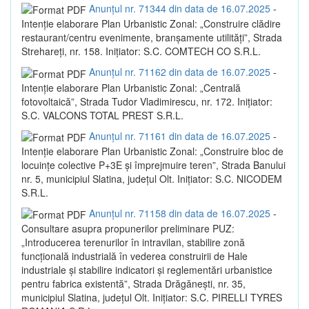
Anunțul nr. 71344 din data de 16.07.2025
-
Intenție elaborare Plan Urbanistic Zonal: „Construire clădire
restaurant/centru evenimente, branșamente utilități”, Strada
Strehareți, nr. 158. Inițiator: S.C. COMTECH CO S.R.L.
Anunțul nr. 71162 din data de 16.07.2025
-
Intenție elaborare Plan Urbanistic Zonal: „Centrală
fotovoltaică”, Strada Tudor Vladimirescu, nr. 172. Inițiator:
S.C. VALCONS TOTAL PREST S.R.L.
Anunțul nr. 71161 din data de 16.07.2025
-
Intenție elaborare Plan Urbanistic Zonal: „Construire bloc de
locuințe colective P+3E și împrejmuire teren”, Strada Banului
nr. 5, municipiul Slatina, județul Olt. Inițiator: S.C. NICODEM
S.R.L.
Anunțul nr. 71158 din data de 16.07.2025
-
Consultare asupra propunerilor preliminare PUZ:
„Introducerea terenurilor în intravilan, stabilire zonă
funcțională industrială în vederea construirii de Hale
industriale și stabilire indicatori și reglementări urbanistice
pentru fabrica existentă”, Strada Drăgănești, nr. 35,
municipiul Slatina, județul Olt. Inițiator: S.C. PIRELLI TYRES