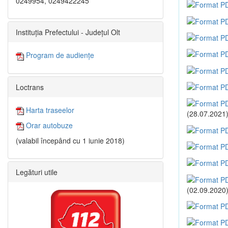
0249954, 0249422245
Instituția Prefectului - Județul Olt
Program de audiențe
Loctrans
Harta traseelor
(28.07.2021
Orar autobuze
(valabil începând cu 1 iunie 2018)
Legături utile
(02.09.2020