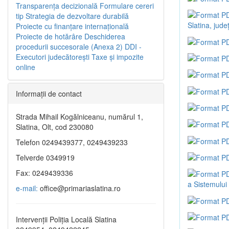
Transparenţa decizională
Formulare cereri
tip
Strategia de dezvoltare durabilă
Slatina, județ
Proiecte cu finanţare internaţională
Proiecte de hotărâre
Deschiderea
procedurii succesorale (Anexa 2)
DDI -
Executori judecătorești
Taxe şi impozite
online
Informaţii de contact
Strada Mihail Kogălniceanu, numărul 1,
Slatina, Olt, cod 230080
Telefon 0249439377, 0249439233
Telverde 0349919
Fax: 0249439336
a Sistemulu
e-mail:
office@primariaslatina.ro
Intervenții Poliția Locală Slatina