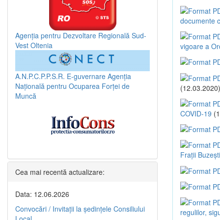
documente c
Agenția pentru Dezvoltare Regională Sud-
Vest Oltenia
vigoare a Or
A.N.P.C.P.P.S.R.
E-guvernare
Agenția
Națională pentru Ocuparea Forței de
(12.03.2020
Muncă
COVID-19
(1
Frații Buzești
Cea mai recentă actualizare:
Data: 12.06.2026
Convocări / Invitaţii la şedinţele Consiliului
regulilor, s
Local