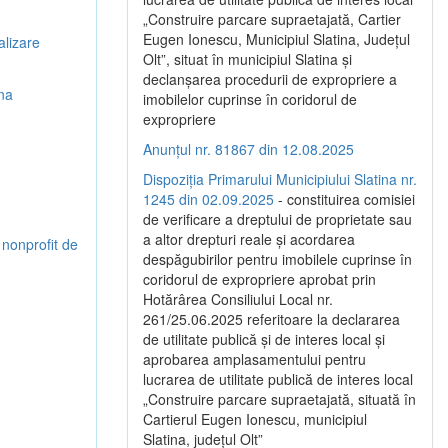
„Construire parcare supraetajată, Cartier
Eugen Ionescu, Municipiul Slatina, Județul
alizare
Olt”, situat în municipiul Slatina și
declanșarea procedurii de expropriere a
ina
imobilelor cuprinse în coridorul de
expropriere
Anunțul nr. 81867 din 12.08.2025
Dispoziția Primarului Municipiului Slatina nr.
1245 din 02.09.2025
- constituirea comisiei
de verificare a dreptului de proprietate sau
a altor drepturi reale și acordarea
 nonprofit de
despăgubirilor pentru imobilele cuprinse în
coridorul de expropriere aprobat prin
Hotărârea Consiliului Local nr.
261/25.06.2025 referitoare la declararea
de utilitate publică și de interes local și
aprobarea amplasamentului pentru
lucrarea de utilitate publică de interes local
„Construire parcare supraetajată, situată în
Cartierul Eugen Ionescu, municipiul
Slatina, județul Olt”