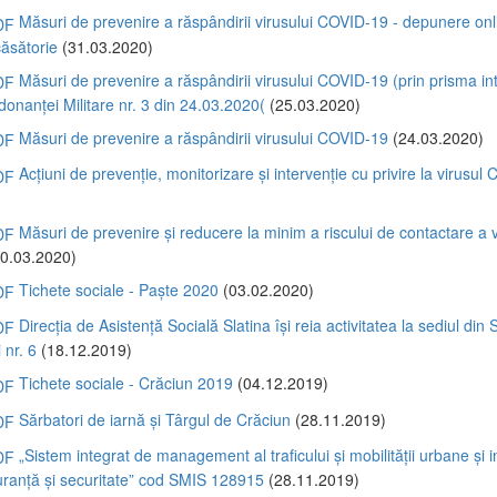
Măsuri de prevenire a răspândirii virusului COVID-19 - depunere onl
ăsătorie
(31.03.2020)
Măsuri de prevenire a răspândirii virusului COVID-19 (prin prisma intr
donanței Militare nr. 3 din 24.03.2020(
(25.03.2020)
Măsuri de prevenire a răspândirii virusului COVID-19
(24.03.2020)
Acțiuni de prevenție, monitorizare și intervenție cu privire la virusul
)
Măsuri de prevenire și reducere la minim a riscului de contactare a v
0.03.2020)
Tichete sociale - Paște 2020
(03.02.2020)
Direcția de Asistență Socială Slatina își reia activitatea la sediul din Sl
 nr. 6
(18.12.2019)
Tichete sociale - Crăciun 2019
(04.12.2019)
Sărbatori de iarnă și Târgul de Crăciun
(28.11.2019)
„Sistem integrat de management al traficului și mobilității urbane și
iguranță și securitate” cod SMIS 128915
(28.11.2019)