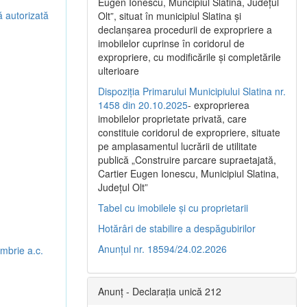
Eugen Ionescu, Muncipiul Slatina, Judeţul
ă autorizată
Olt”, situat în municipiul Slatina şi
declanşarea procedurii de expropriere a
imobilelor cuprinse în coridorul de
expropriere, cu modificările şi completările
ulterioare
Dispoziția Primarului Municipiului Slatina nr.
1458 din 20.10.2025
- exproprierea
imobilelor proprietate privată, care
constituie coridorul de expropriere, situate
pe amplasamentul lucrării de utilitate
publică „Construire parcare supraetajată,
Cartier Eugen Ionescu, Municipiul Slatina,
Județul Olt”
Tabel cu imobilele și cu proprietarii
Hotărâri de stabilire a despăgubirilor
Anunțul nr. 18594/24.02.2026
embrie a.c.
Anunț - Declarația unică 212