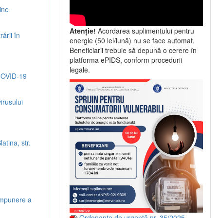
ine
Atenție!
Acordarea suplimentului pentru
ării în
energie (50 lei/lună) nu se face automat.
Beneficiarii trebuie să depună o cerere în
platforma ePIDS, conform procedurii
legale.
 COVID-19
irusului
atina, str.
 impunere a
Ordonanța de urgență nr. 35/2025