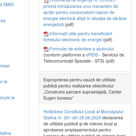
cod SMIS
privind introducerea unui mecanism de
sprijin pentru consumatorii casnici de
energie electrică aflați în situația de sărăcie
rea
energetică
(pdf)
Informații utile pentru beneficiarii
tichetului electronic de energie
(pdf)
Formular de solicitare a ajutorului
(conform platformei a
ePIDS
- Serviciul de
Telecomunicații Speciale - STS) (pdf)
tinean
Exproprierea pentru cauză de utilitate
e la
publică pentru realizarea obiectivului
„Construire parcare supraetajată, Cartier
inute la
Eugen Ionescu”
Hotărârea Consiliului Local al Municipiului
Slatina nr. 261 din 25.06.2025
declararea
de utilitate publică și de interes local și
aprobarea amplasamentului pentru
latina
lucrarea de utilitate publică de interes local