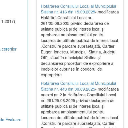
Hotărârea Consiliului Local al Municipiului
Slatina nr. 416 din 15.09.2025
- modificarea
Hotărârii Consiliului Local nr.
11.2017)
261/25.06.2025 privind declararea de
utilitate publică și de interes local și
aprobarea amplasamentului pentru
lucrarea de utilitate publică de interes local
„Construire parcare supraetajată, Cartier
 cererilor
Eugen Ionescu, Muncipiul Slatina, Județul
Olt”, situat în municipiul Slatina și
declanșarea procedurii de expropriere a
imobilelor cuprinse în coridorul de
expropriere
Hotărârea Consiliului Local al Municipiului
Slatina nr. 443 din 30.09.2025
- modificarea
anexei nr. 2 la Hotărârea Consiliului Local
nr. 261/25.06.2025 privind declararea de
utilitate publică şi de interes local şi
aprobarea amplasamentului pentru
lucrarea de utilitate publică de interes local
 de Evaluare
„Construire parcare supraetajată, Cartier