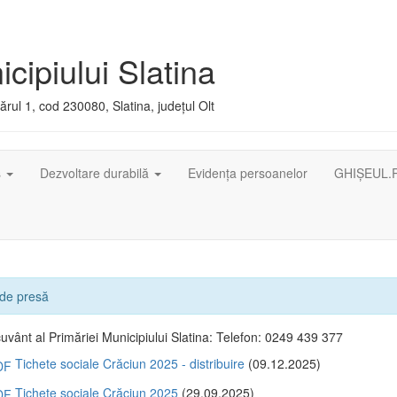
cipiului Slatina
rul 1, cod 230080, Slatina, județul Olt
ș
Dezvoltare durabilă
Evidența persoanelor
GHIȘEUL.
de presă
cuvânt al Primăriei Municipiului Slatina: Telefon: 0249 439 377
Tichete sociale Crăciun 2025 - distribuire
(09.12.2025)
Tichete sociale Crăciun 2025
(29.09.2025)