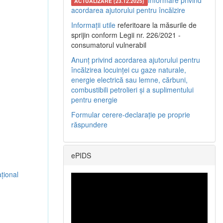
Informare privind
ACTUALIZARE (23.12.2025)
acordarea ajutorului pentru încălzire
Informații utile
referitoare la măsurile de
sprijin conform Legii nr. 226/2021 -
consumatorul vulnerabil
Anunț privind acordarea ajutorului pentru
încălzirea locuinței cu gaze naturale,
energie electrică sau lemne, cărbuni,
combustibili petrolieri și a suplimentului
pentru energie
Formular cerere-declarație pe proprie
răspundere
ePIDS
țional