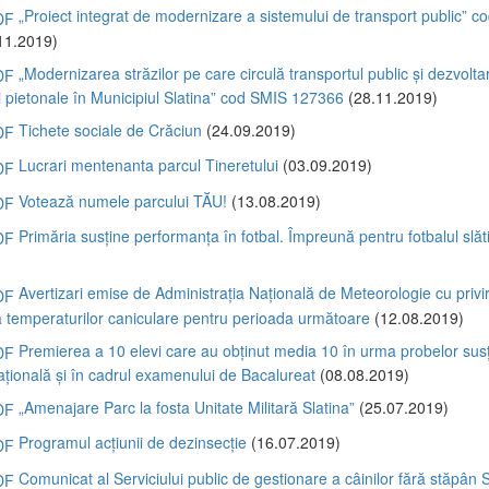
„Proiect integrat de modernizare a sistemului de transport public” 
11.2019)
„Modernizarea străzilor pe care circulă transportul public și dezvolta
ii pietonale în Municipiul Slatina” cod SMIS 127366
(28.11.2019)
Tichete sociale de Crăciun
(24.09.2019)
Lucrari mentenanta parcul Tineretului
(03.09.2019)
Votează numele parcului TĂU!
(13.08.2019)
Primăria susține performanța în fotbal. Împreună pentru fotbalul slă
)
Avertizari emise de Administrația Națională de Meteorologie cu privir
 temperaturilor caniculare pentru perioada următoare
(12.08.2019)
Premierea a 10 elevi care au obținut media 10 în urma probelor susț
țională și în cadrul examenului de Bacalureat
(08.08.2019)
„Amenajare Parc la fosta Unitate Militară Slatina”
(25.07.2019)
Programul acțiunii de dezinsecție
(16.07.2019)
Comunicat al Serviciului public de gestionare a câinilor fără stăpân S