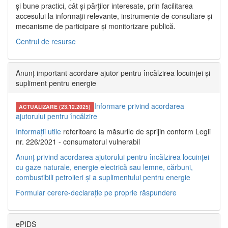
și bune practici, cât și părților interesate, prin facilitarea
accesului la informații relevante, instrumente de consultare și
mecanisme de participare și monitorizare publică.
Centrul de resurse
Anunț important acordare ajutor pentru încălzirea locuinței și
supliment pentru energie
Informare privind acordarea
ACTUALIZARE (23.12.2025)
ajutorului pentru încălzire
Informații utile
referitoare la măsurile de sprijin conform Legii
nr. 226/2021 - consumatorul vulnerabil
Anunț privind acordarea ajutorului pentru încălzirea locuinței
cu gaze naturale, energie electrică sau lemne, cărbuni,
combustibili petrolieri și a suplimentului pentru energie
Formular cerere-declarație pe proprie răspundere
ePIDS