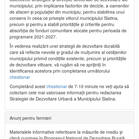
municipiului, prin implicarea factorilor de decizie, a oamenilor
de afaceri și populației din municipiu, pentru stabilirea unui
consens în ceea ce privește viitorul municipiului Slatina,
precum și pentru a stabili prioritățile și criteriile pentru
absorbția de fonduri comunitare alocate pentru perioada de
programare 2021-2027.
În vederea realizării unei strategii de dezvoltare durabilă
care să reflecte nevoile și gradul de mulțumire al cetățenilor
municipiului privind condițiile existente, precum și prioritățile
de dezvoltare viitoare, vă rugăm să ne sprijiniți în
identificarea acestora prin completarea următorului
chestionar
Completând acest
chestionar
de 7-10 minute ne veți ajuta să
colectam cele mai valoroase informații pentru redactarea
Strategiei de Dezvoltare Urbană a Municipiului Slatina.
Anunț pentru fermieri
Materialele informative referitoare la măsurile de mediu și
climă cuprinse în Programul Național de Dezvoltare Rurală