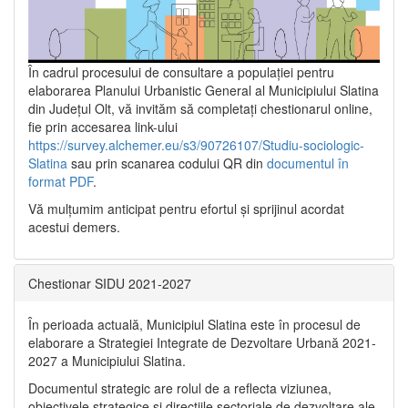
În cadrul procesului de consultare a populaţiei pentru
elaborarea Planului Urbanistic General al Municipiului Slatina
din Județul Olt, vă invităm să completați chestionarul online,
fie prin accesarea link-ului
https://survey.alchemer.eu/s3/90726107/Studiu-sociologic-
Slatina
sau prin scanarea codului QR din
documentul în
format PDF
.
Vă mulţumim anticipat pentru efortul şi sprijinul acordat
acestui demers.
Chestionar SIDU 2021-2027
În perioada actuală, Municipiul Slatina este în procesul de
elaborare a Strategiei Integrate de Dezvoltare Urbană 2021‐
2027 a Municipiului Slatina.
Documentul strategic are rolul de a reflecta viziunea,
obiectivele strategice și direcțiile sectoriale de dezvoltare ale