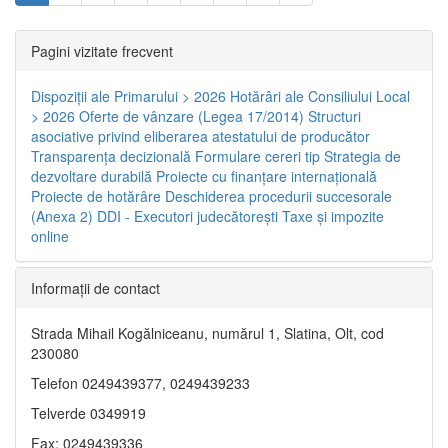
Pagini vizitate frecvent
Dispoziţii ale Primarului > 2026
Hotărâri ale Consiliului Local
> 2026
Oferte de vânzare (Legea 17/2014)
Structuri
asociative privind eliberarea atestatului de producător
Transparenţa decizională
Formulare cereri tip
Strategia de
dezvoltare durabilă
Proiecte cu finanţare internaţională
Proiecte de hotărâre
Deschiderea procedurii succesorale
(Anexa 2)
DDI - Executori judecătorești
Taxe şi impozite
online
Informaţii de contact
Strada Mihail Kogălniceanu, numărul 1, Slatina, Olt, cod
230080
Telefon 0249439377, 0249439233
Telverde 0349919
Fax: 0249439336