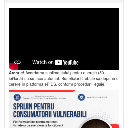
Atenție!
Acordarea suplimentului pentru energie (50
lei/lună) nu se face automat. Beneficiarii trebuie să depună o
cerere în platforma ePIDS, conform procedurii legale.