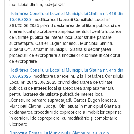
municipiul Slatina, județul Olt”
Hotărârea Consiliului Local al Municipiului Slatina nr. 416 din
15.09.2025
- modificarea Hotărârii Consiliului Local nr.
261/25.06.2025 privind declararea de utilitate publică și de
interes local și aprobarea amplasamentului pentru lucrarea
de utilitate publică de interes local „Construire parcare
supraetajată, Cartier Eugen Ionescu, Muncipiul Slatina,
Județul Olt”, situat în municipiul Slatina și declanșarea
procedurii de expropriere a imobilelor cuprinse în coridorul
de expropriere
Hotărârea Consiliului Local al Municipiului Slatina nr. 443 din
30.09.2025
- modificarea anexei nr. 2 la Hotărârea Consiliului
Local nr. 261/25.06.2025 privind declararea de utilitate
publică şi de interes local şi aprobarea amplasamentului
pentru lucrarea de utilitate publică de interes local
„Construire parcare supraetajată, Cartier Eugen Ionescu,
Muncipiul Slatina, Judeţul Olt”, situat în municipiul Slatina şi
declanşarea procedurii de expropriere a imobilelor cuprinse
în coridorul de expropriere, cu modificările şi completările
ulterioare
Dispoziția Primarului Municipiului Slatina nr. 1458 din