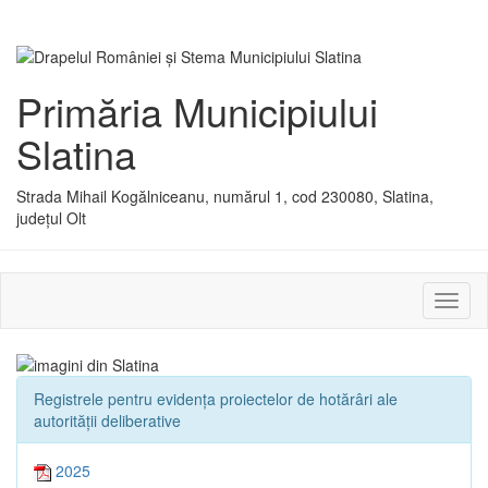
Primăria Municipiului
Slatina
Strada Mihail Kogălniceanu, numărul 1, cod 230080, Slatina,
județul Olt
Activ
sau
dezac
meniu
Registrele pentru evidența proiectelor de hotărâri ale
autorității deliberative
2025