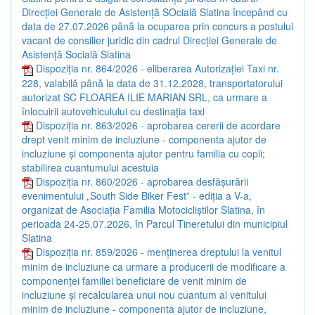
Direcției Generale de Asistență SOcială Slatina începând cu
data de 27.07.2026 până la ocuparea prin concurs a postului
vacant de consilier juridic din cadrul Direcției Generale de
Asistență Socială Slatina
Dispoziția nr. 864/2026 - eliberarea Autorizației Taxi nr.
228, valabilă până la data de 31.12.2028, transportatorului
autorizat SC FLOAREA ILIE MARIAN SRL, ca urmare a
înlocuirii autovehiculului cu destinația taxi
Dispoziția nr. 863/2026 - aprobarea cererii de acordare
drept venit minim de incluziune - componenta ajutor de
incluziune și componenta ajutor pentru familia cu copii;
stabilirea cuantumului acestuia
Dispoziția nr. 860/2026 - aprobarea desfășurării
evenimentului „South Side Biker Fest” - ediția a V-a,
organizat de Asociația Familia Motocicliștilor Slatina, în
perioada 24-25.07.2026, în Parcul Tineretului din municipiul
Slatina
Dispoziția nr. 859/2026 - menținerea dreptului la venitul
minim de incluziune ca urmare a producerii de modificare a
componenței familiei beneficiare de venit minim de
incluziune și recalcularea unui nou cuantum al venitului
minim de incluziune - componenta ajutor de incluziune,