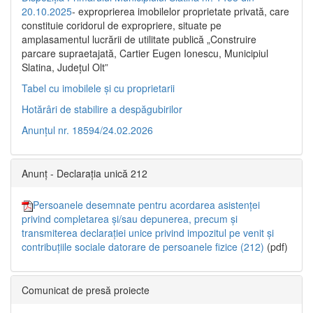
20.10.2025
- exproprierea imobilelor proprietate privată, care
constituie coridorul de expropriere, situate pe
amplasamentul lucrării de utilitate publică „Construire
parcare supraetajată, Cartier Eugen Ionescu, Municipiul
Slatina, Județul Olt”
Tabel cu imobilele și cu proprietarii
Hotărâri de stabilire a despăgubirilor
Anunțul nr. 18594/24.02.2026
Anunț - Declarația unică 212
Persoanele desemnate pentru acordarea asistenței
privind completarea și/sau depunerea, precum și
transmiterea declarației unice privind impozitul pe venit și
contribuțiile sociale datorare de persoanele fizice (212)
(pdf)
Comunicat de presă proiecte