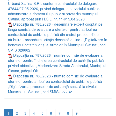
Urbană Slatina S.R.l. conform contractului de delegare nr.
47844/07.05.2026, privind delegarea serviciului public de
administrare a domeniului public și privat din municipiul
Slatina, aprobat prin H.C.L. nr. 114/15.04.2026
Dispoziția nr. 788/2026 - desemnare expert cooptat pe
lângă comisia de evaluare a ofertelor pentru atribuirea
contractului de achiziție publică din cadrul procedurii de
atribuire - procedura licitație deschisă online - „Digitalizare în
beneficiul cetățenilor și al firmelor în Municipiul Slatina”, cod
SMIS 326662
Dispoziția nr. 787/2026 - numire comisie de evaluare a
ofertelor pentru încheierea contractului de achiziție publică
privind obiectivul „Modernizare Strada Abatorului, Municipiul
Slatina, județul Olt”
Dispoziția nr. 786/2026 - numire comisie de evaluare a
ofertelor pentru atribuirea contractului de achiziție publică
„Digitalizarea proceselor de asistență socială la nivelul
Municipiului Slatina”, cod SMIS 327732
1
2
3
4
5
6
7
8
9