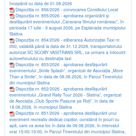
începând cu data de 01.08.2026
Dispoziția nr. 856/2026 - convocarea Consiliului Local
Dispoziția nr. 855/2026 - aprobarea organizării și
desfășurării evenimentului „Caravana filmului românesc”, în
perioada 17 iulie - 9 august 2026, pe Esplanada municipiului
Slatina
Dispoziția nr. 854/2026 - eliberarea Autorizației Taxi nr.
050, valabilă până la data de 31.12.2028, transportatorului
autorizat SC SCOBY VASITRANS SRL, ca urmare a înlocuirii
autovehiculului cu destinația taxi
Dispoziția nr. 853/2026 - aprobarea desfășurării
evenimentului „Smile Splash”, organizat de Asociația „More
Than a Smile”, în data de 08.08.2026, în Parcul Tineretului
din municipiul Slatina
Dispoziția nr. 852/2026 - aprobarea desfășurării
evenimentului „Grand Rally Tour 2026 - Slatina”, organizat
de Asociația „Club Sportiv Pasiune pe Roți”, în data de
18.08.2026, în municipiul Slatina
Dispoziția nr. 851/2026 - aprobarea desfășurării unui
eveniment recreativ dedicat copiilor, constând în jocuri cu
apă, care va avea loc în data de 09.08.2026, în intervalul
orar 15:00-19:00, în Parcul Tineretului din municipiul Slatina,