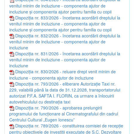
venitul minim de incluziune - componenta ajutor de
incluziune și componenta ajutor pentru familia cu copii
Dispoziția nr. 833/2026 - încetarea acordării dreptului la
venitul minim de incluziune - componenta ajutor de
incluziune și componenta ajutor pentru familia cu copii
Dispoziția nr. 832/2026 - încetarea acordării dreptului la
venitul minim de incluziune - componenta ajutor de
incluziune
Dispoziția nr. 831/2026 - încetarea acordării dreptului la
venitul minim de incluziune - componenta ajutor de
incluziune
Dispoziția nr. 830/2026 - reluare drept venit minim de
incluziune - componenta ajutor de incluziune
Dispoziția nr. 793/2026 - eliberare Autorizație Taxi nr.
229, valabilă până la data de 31.12.2028, transportatorului
autorizat P.F.A. SAFTA I. FLORIN, ca urmare a înlocuirii
autovehiculului cu destinația taxi
Dispoziția nr. 790/2026 - aprobarea prelungirii
programului de funcționare al Cinematografului din cadrul
Centrului Cultural „Eugen Ionescu”
Dispoziția nr. 789/2026 - constituirea comisiei de recepție
pentru obiectivele de investiții executate de S.C. Dezvoltare