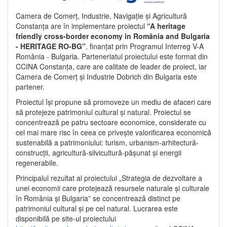
Camera de Comerț, Industrie, Navigație și Agricultură
Constanța are în implementare proiectul
“A heritage
friendly cross-border economy in România and Bulgaria
- HERITAGE RO-BG”
, finanțat prin Programul Interreg V-A
România - Bulgaria. Parteneriatul proiectului este format din
CCINA Constanța, care are calitate de leader de proiect, iar
Camera de Comerț și Industrie Dobrich din Bulgaria este
partener.
Proiectul își propune să promoveze un mediu de afaceri care
să protejeze patrimoniul cultural și natural. Proiectul se
concentrează pe patru sectoare economice, considerate cu
cel mai mare risc în ceea ce privește valorificarea economică
sustenabilă a patrimoniului: turism, urbanism-arhitectură-
construcții, agricultură-silvicultură-pășunat și energii
regenerabile.
Principalul rezultat al proiectului „Strategia de dezvoltare a
unei economii care protejează resursele naturale și culturale
în România și Bulgaria” se concentrează distinct pe
patrimoniul cultural și pe cel natural. Lucrarea este
disponibilă pe site-ul proiectului