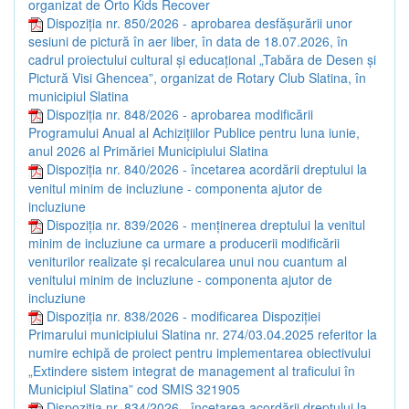
organizat de Orto Kids Recover
Dispoziția nr. 850/2026 - aprobarea desfășurării unor
sesiuni de pictură în aer liber, în data de 18.07.2026, în
cadrul proiectului cultural și educațional „Tabăra de Desen și
Pictură Visi Ghencea”, organizat de Rotary Club Slatina, în
municipiul Slatina
Dispoziția nr. 848/2026 - aprobarea modificării
Programului Anual al Achizițiilor Publice pentru luna iunie,
anul 2026 al Primăriei Municipiului Slatina
Dispoziția nr. 840/2026 - încetarea acordării dreptului la
venitul minim de incluziune - componenta ajutor de
incluziune
Dispoziția nr. 839/2026 - menținerea dreptului la venitul
minim de incluziune ca urmare a producerii modificării
veniturilor realizate și recalcularea unui nou cuantum al
venitului minim de incluziune - componenta ajutor de
incluziune
Dispoziția nr. 838/2026 - modificarea Dispoziției
Primarului municipiului Slatina nr. 274/03.04.2025 referitor la
numire echipă de proiect pentru implementarea obiectivului
„Extindere sistem integrat de management al traficului în
Municipiul Slatina” cod SMIS 321905
Dispoziția nr. 834/2026 - încetarea acordării dreptului la