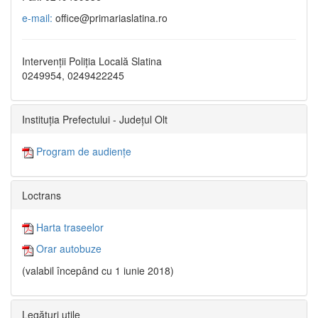
e-mail:
office@primariaslatina.ro
Intervenții Poliția Locală Slatina
0249954, 0249422245
Instituția Prefectului - Județul Olt
Program de audiențe
Loctrans
Harta traseelor
Orar autobuze
(valabil începând cu 1 iunie 2018)
Legături utile