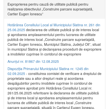
Exproprierea pentru cauză de utilitate publică pentru
realizarea obiectivului „Construire parcare supraetajată,
Cartier Eugen Ionescu”
Hotărârea Consiliului Local al Municipiului Slatina nr. 261 din
25.06.2025
declararea de utilitate publică și de interes local
și aprobarea amplasamentului pentru lucrarea de utilitate
publică de interes local „Construire parcare supraetajată,
Cartier Eugen Ionescu, Municipiul Slatina, Județul Olt”, situat
în municipiul Slatina și declanșarea procedurii de expropriere
a imobilelor cuprinse în coridorul de expropriere
Anunțul nr. 81867 din 12.08.2025
Dispoziția Primarului Municipiului Slatina nr. 1245 din
02.09.2025
- constituirea comisiei de verificare a dreptului de
proprietate sau a altor drepturi reale și acordarea
despăgubirilor pentru imobilele cuprinse în coridorul de
expropriere aprobat prin Hotărârea Consiliului Local nr.
261/25.06.2025 referitoare la declararea de utilitate publică
și de interes local și aprobarea amplasamentului pentru
lucrarea de utilitate publică de interes local „Construire
parcare supraetajată, situată în Cartierul Eugen Ionescu,