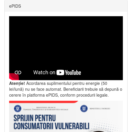
ePIDS
Atenție!
Acordarea suplimentului pentru energie (50
lei/lună) nu se face automat. Beneficiarii trebuie să depună o
cerere în platforma ePIDS, conform procedurii legale.