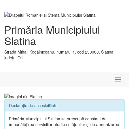
Primăria Municipiului
Slatina
Strada Mihail Kogălniceanu, numărul 1, cod 230080, Slatina,
județul Olt
Activ
sau
dezac
meniu
Declarație de accesibilitate
Primăria Municipiului Slatina se preocupă constant de
îmbunătățirea serviciilor oferite cetățenilor și de armonizarea