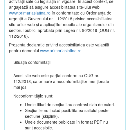
activității sale cu legislația în vigoare. În acest context, se
angajează să asigure accesibilitatea site-ului web
www.primariaslatina.ro
în conformitate cu Ordonanța de
urgență a Guvernului nr. 112/2018 privind accesibilitatea
site-urilor web și a aplicațiilor mobile ale organismelor din
sectorul public, aprobată prin Legea nr. 90/2019 (OUG nr.
112/2018).
Prezenta declarație privind accesibilitatea este valabilă
pentru domeniul
www.primariaslatina.ro
.
Situația conformității
Acest site web este parțial conform cu OUG nr.
112/2018, ca urmare a neconformităților menționate
mai jos.
Neconformitățile sunt:
Unele titluri de secțiuni au contrast slab de culori.
Secțiunile nu includ posibilitatea saltului peste
secțiune (skiplink).
Unele documente publicate în format PDF nu
sunt accesibile.