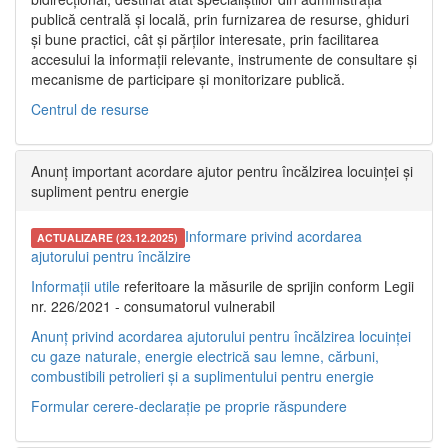
publică centrală și locală, prin furnizarea de resurse, ghiduri
și bune practici, cât și părților interesate, prin facilitarea
accesului la informații relevante, instrumente de consultare și
mecanisme de participare și monitorizare publică.
Centrul de resurse
Anunț important acordare ajutor pentru încălzirea locuinței și
supliment pentru energie
Informare privind acordarea
ACTUALIZARE (23.12.2025)
ajutorului pentru încălzire
Informații utile
referitoare la măsurile de sprijin conform Legii
nr. 226/2021 - consumatorul vulnerabil
Anunț privind acordarea ajutorului pentru încălzirea locuinței
cu gaze naturale, energie electrică sau lemne, cărbuni,
combustibili petrolieri și a suplimentului pentru energie
Formular cerere-declarație pe proprie răspundere