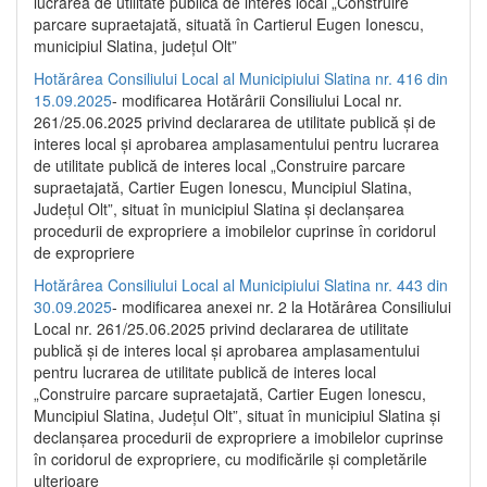
lucrarea de utilitate publică de interes local „Construire
parcare supraetajată, situată în Cartierul Eugen Ionescu,
municipiul Slatina, județul Olt”
Hotărârea Consiliului Local al Municipiului Slatina nr. 416 din
15.09.2025
- modificarea Hotărârii Consiliului Local nr.
261/25.06.2025 privind declararea de utilitate publică și de
interes local și aprobarea amplasamentului pentru lucrarea
de utilitate publică de interes local „Construire parcare
supraetajată, Cartier Eugen Ionescu, Muncipiul Slatina,
Județul Olt”, situat în municipiul Slatina și declanșarea
procedurii de expropriere a imobilelor cuprinse în coridorul
de expropriere
Hotărârea Consiliului Local al Municipiului Slatina nr. 443 din
30.09.2025
- modificarea anexei nr. 2 la Hotărârea Consiliului
Local nr. 261/25.06.2025 privind declararea de utilitate
publică şi de interes local şi aprobarea amplasamentului
pentru lucrarea de utilitate publică de interes local
„Construire parcare supraetajată, Cartier Eugen Ionescu,
Muncipiul Slatina, Judeţul Olt”, situat în municipiul Slatina şi
declanşarea procedurii de expropriere a imobilelor cuprinse
în coridorul de expropriere, cu modificările şi completările
ulterioare