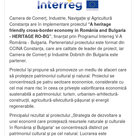
Camera de Comerț, Industrie, Navigație și Agricultură
Constanța are în implementare proiectul
“A heritage
friendly cross-border economy in România and Bulgaria
- HERITAGE RO-BG”
, finanțat prin Programul Interreg V-A
România - Bulgaria. Parteneriatul proiectului este format din
CCINA Constanța, care are calitate de leader de proiect, iar
Camera de Comerț și Industrie Dobrich din Bulgaria este
partener.
Proiectul își propune să promoveze un mediu de afaceri care
să protejeze patrimoniul cultural și natural. Proiectul se
concentrează pe patru sectoare economice, considerate cu
cel mai mare risc în ceea ce privește valorificarea economică
sustenabilă a patrimoniului: turism, urbanism-arhitectură-
construcții, agricultură-silvicultură-pășunat și energii
regenerabile.
Principalul rezultat al proiectului „Strategia de dezvoltare a
unei economii care protejează resursele naturale și culturale
în România și Bulgaria” se concentrează distinct pe
patrimoniul cultural și pe cel natural. Lucrarea este