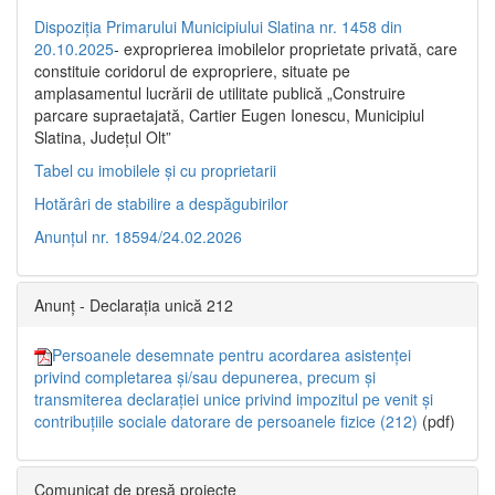
Dispoziția Primarului Municipiului Slatina nr. 1458 din
20.10.2025
- exproprierea imobilelor proprietate privată, care
constituie coridorul de expropriere, situate pe
amplasamentul lucrării de utilitate publică „Construire
parcare supraetajată, Cartier Eugen Ionescu, Municipiul
Slatina, Județul Olt”
Tabel cu imobilele și cu proprietarii
Hotărâri de stabilire a despăgubirilor
Anunțul nr. 18594/24.02.2026
Anunț - Declarația unică 212
Persoanele desemnate pentru acordarea asistenței
privind completarea și/sau depunerea, precum și
transmiterea declarației unice privind impozitul pe venit și
contribuțiile sociale datorare de persoanele fizice (212)
(pdf)
Comunicat de presă proiecte