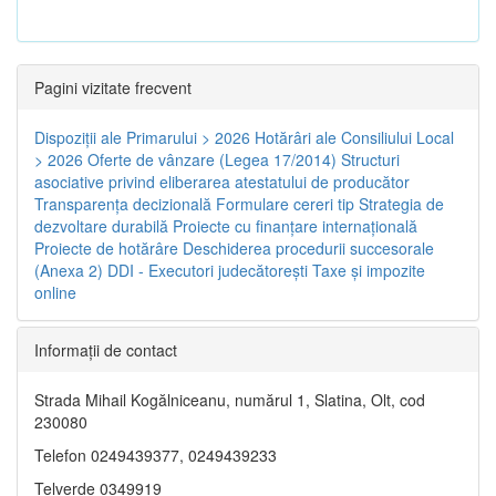
Pagini vizitate frecvent
Dispoziţii ale Primarului > 2026
Hotărâri ale Consiliului Local
> 2026
Oferte de vânzare (Legea 17/2014)
Structuri
asociative privind eliberarea atestatului de producător
Transparenţa decizională
Formulare cereri tip
Strategia de
dezvoltare durabilă
Proiecte cu finanţare internaţională
Proiecte de hotărâre
Deschiderea procedurii succesorale
(Anexa 2)
DDI - Executori judecătorești
Taxe şi impozite
online
Informaţii de contact
Strada Mihail Kogălniceanu, numărul 1, Slatina, Olt, cod
230080
Telefon 0249439377, 0249439233
Telverde 0349919