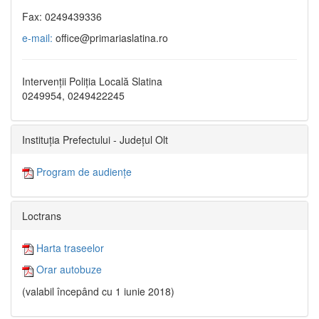
Fax: 0249439336
e-mail:
office@primariaslatina.ro
Intervenții Poliția Locală Slatina
0249954, 0249422245
Instituția Prefectului - Județul Olt
Program de audiențe
Loctrans
Harta traseelor
Orar autobuze
(valabil începând cu 1 iunie 2018)