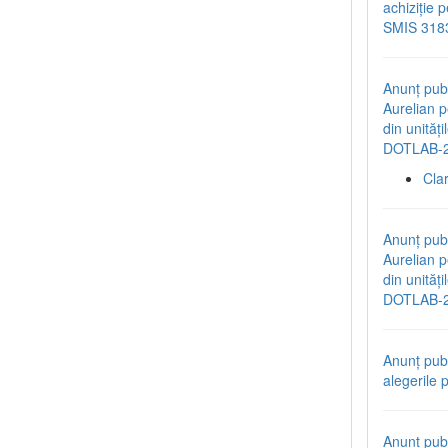
achiziție 
SMIS 318
Anunț publ
Aurelian p
din unităț
DOTLAB-2
Cla
Anunț publ
Aurelian p
din unităț
DOTLAB-2
Anunț pub
alegerile 
Anunț publ