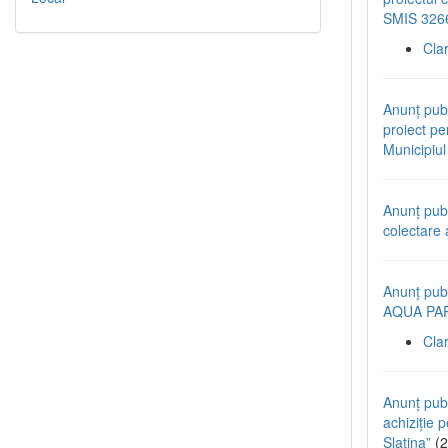
SMIS 326
Cla
Anunț pub
proiect pen
Municipiu
Anunț pub
colectare 
Anunț publ
AQUA PARK
Cla
Anunț publ
achiziție p
Slatina”
(2