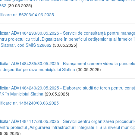
662
(30.05.2025)
rificare nr. 56203/04.06.2025
licitar ADV1484293/30.05.2025 - Servicii de consultanță pentru mana
tru proiectul cu titlul „Digitalizare în beneficiul cetățenilor și al firmelor 
l Slatina”, cod SMIS 326662
(30.05.2025)
licitar ADV1484285/30.05.2025 - Branșament camere video la punctel
a deșeurilor pe raza municipiului Slatina
(30.05.2025)
icitar ADV1484240/29.05.2025 - Elaborare studii de teren pentru const
 în Municipiul Slatina
(29.05.2025)
rificare nr. 1484240/03.06.2025
icitar ADV1484117/29.05.2025 - Servicii pentru organizarea proceduril
entru proiectul „Asigurarea infrastructurii integrate ITS la nivelul municip
9.05.2025)