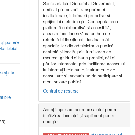
Secretariatului General al Guvernului,
dedicat promovării transparenței
instituționale, informării proactive și
sprijinului metodologic. Concepută ca o
platformă colaborativă și accesibilă,
aceasta funcționează ca un hub de
referință bidirecțional, destinat atât
 și punere
specialiștilor din administrația publică
Municipiul
centrală și locală, prin furnizarea de
resurse, ghiduri și bune practici, cât și
părților interesate, prin facilitarea accesului
la informații relevante, instrumente de
ranța la
consultare și mecanisme de participare și
monitorizare publică.
Centrul de resurse
tibile
Anunț important acordare ajutor pentru
încălzirea locuinței și supliment pentru
25)
energie