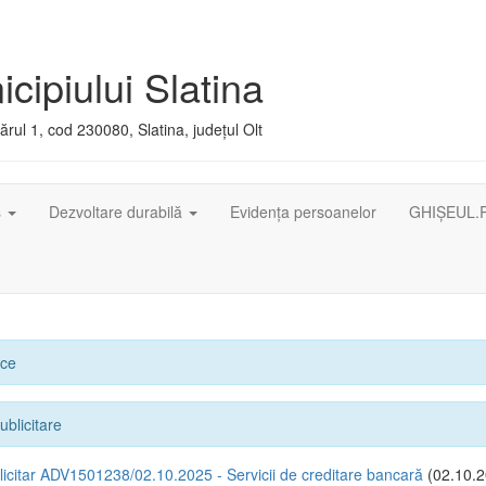
cipiului Slatina
rul 1, cod 230080, Slatina, județul Olt
ș
Dezvoltare durabilă
Evidența persoanelor
GHIȘEUL.
ice
ublicitare
icitar ADV1501238/02.10.2025 - Servicii de creditare bancară
(02.10.2