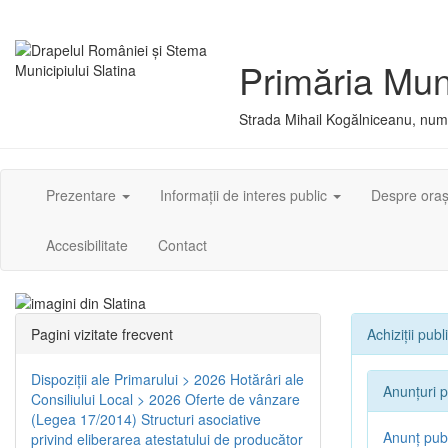
Primăria Muni
Strada Mihail Kogălniceanu, numă
Prezentare
Informații de interes public
Despre ora
Accesibilitate
Contact
Pagini vizitate frecvent
Achiziții publ
Dispoziţii ale Primarului > 2026
Hotărâri ale
Anunțuri p
Consiliului Local > 2026
Oferte de vânzare
(Legea 17/2014)
Structuri asociative
Anunț publ
privind eliberarea atestatului de producător