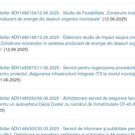
icitar ADV1486154/12.06.2025 - Studiu de Fezabilitate „Construire inci
oducerii de energie din deșeuri organice municipale”
(12.06.2025)
licitar ADV1486148/12.06.2025 - Elaborare studiu de impact asupra med
 „Construire incinerator în vederea producerii de energie din deșeuri or
e”
(12.06.2025)
icitar ADV1485873/11.06.2025 - Servicii pentru organizarea proceduril
entru proiectul „Asigurarea infrastructurii integrate ITS la nivelul municip
1.06.2025)
icitar ADV1485552/06.06.2025 - Achiziționare servicii de asigurare facu
tru un autovehicul Dacia Duster cu numărul de înmatriculare OT-4
25)
icitar ADV1484300/30.05.2025 - Servicii de informare și publicitate pen
u titlul „Digitalizare în beneficiul cetățenilor și al firmelor în Municipiul S