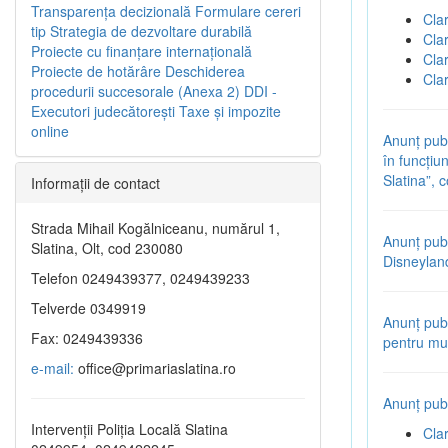
Transparenţa decizională
Formulare cereri
Cla
tip
Strategia de dezvoltare durabilă
Cla
Proiecte cu finanţare internaţională
Cla
Proiecte de hotărâre
Deschiderea
Cla
procedurii succesorale (Anexa 2)
DDI -
Executori judecătorești
Taxe şi impozite
online
Anunț publ
în funcțiun
Slatina”,
Informaţii de contact
Strada Mihail Kogălniceanu, numărul 1,
Anunț publ
Slatina, Olt, cod 230080
Disneylan
Telefon 0249439377, 0249439233
Telverde 0349919
Anunț publ
Fax: 0249439336
pentru mul
e-mail:
office@primariaslatina.ro
Anunț publ
Intervenții Poliția Locală Slatina
Cla