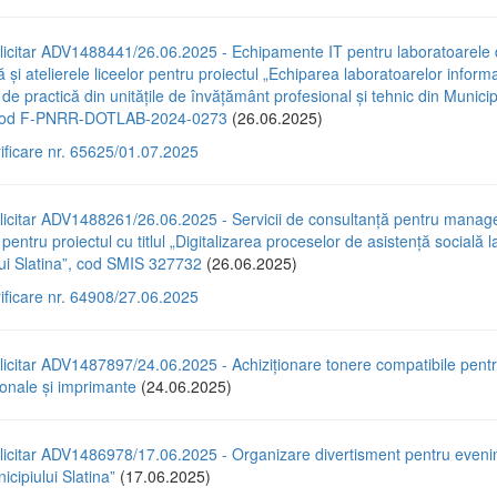
licitar ADV1488441/26.06.2025 - Echipamente IT pentru laboratoarele
ă și atelierele liceelor pentru proiectul „Echiparea laboratoarelor informa
r de practică din unitățile de învățământ profesional și tehnic din Municip
, cod F-PNRR-DOTLAB-2024-0273
(26.06.2025)
rificare nr. 65625/01.07.2025
licitar ADV1488261/26.06.2025 - Servicii de consultanță pentru mana
pentru proiectul cu titlul „Digitalizarea proceselor de asistență socială la
ui Slatina”, cod SMIS 327732
(26.06.2025)
rificare nr. 64908/27.06.2025
licitar ADV1487897/24.06.2025 - Achiziționare tonere compatibile pent
ionale și imprimante
(24.06.2025)
licitar ADV1486978/17.06.2025 - Organizare divertisment pentru eveni
icipiului Slatina”
(17.06.2025)