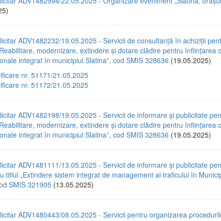
icitar ADV1482994/22.05.2025 - Organizare eveniment „Slatina, orașul 
25)
icitar ADV1482232/19.05.2025 - Servicii de consultanță în achiziții pen
„Reabilitare, modernizare, extindere și dotare clădire pentru înființarea c
ionale integrat în municipiul Slatina”, cod SMIS 328636
(19.05.2025)
rificare nr. 51171/21.05.2025
rificare nr. 51172/21.05.2025
icitar ADV1482198/19.05.2025 - Servicii de informare și publicitate pen
„Reabilitare, modernizare, extindere și dotare clădire pentru înființarea c
ionale integrat în municipiul Slatina”, cod SMIS 328636
(19.05.2025)
icitar ADV1481111/13.05.2025 - Servicii de informare și publicitate pen
cu titlul „Extindere sistem integrat de management al traficului în Municip
 cod SMIS 321905
(13.05.2025)
icitar ADV1480443/08.05.2025 - Servicii pentru organizarea proceduril