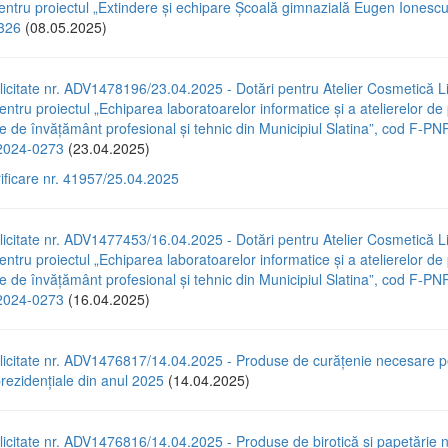
pentru proiectul „Extindere și echipare Școală gimnazială Eugen Ionescu
326
(08.05.2025)
icitate nr. ADV1478196/23.04.2025 - Dotări pentru Atelier Cosmetică Li
entru proiectul „Echiparea laboratoarelor informatice și a atelierelor de
ile de învățământ profesional și tehnic din Municipiul Slatina”, cod F-P
024-0273
(23.04.2025)
rificare nr. 41957/25.04.2025
icitate nr. ADV1477453/16.04.2025 - Dotări pentru Atelier Cosmetică Li
entru proiectul „Echiparea laboratoarelor informatice și a atelierelor de
ile de învățământ profesional și tehnic din Municipiul Slatina”, cod F-P
024-0273
(16.04.2025)
licitate nr. ADV1476817/14.04.2025 - Produse de curățenie necesare p
prezidențiale din anul 2025
(14.04.2025)
icitate nr. ADV1476816/14.04.2025 - Produse de birotică și papetărie