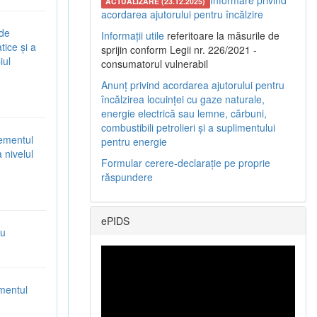
Informare privind
ACTUALIZARE (23.12.2025)
acordarea ajutorului pentru încălzire
 de
Informații utile
referitoare la măsurile de
tice și a
sprijin conform Legii nr. 226/2021 -
iul
consumatorul vulnerabil
Anunț privind acordarea ajutorului pentru
încălzirea locuinței cu gaze naturale,
energie electrică sau lemne, cărbuni,
combustibili petrolieri și a suplimentului
gementul
pentru energie
 nivelul
Formular cerere-declarație pe proprie
răspundere
ePIDS
ru
mentul