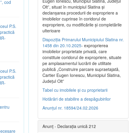
Eugen Ionescu, Muncipiul Slatina, Judeţul
”, cod
Olt”, situat în municipiul Slatina şi
declanşarea procedurii de expropriere a
imobilelor cuprinse în coridorul de
expropriere, cu modificările şi completările
ceul P.S.
ulterioare
 practică
NRR-
Dispoziția Primarului Municipiului Slatina nr.
1458 din 20.10.2025
- exproprierea
imobilelor proprietate privată, care
constituie coridorul de expropriere, situate
pe amplasamentul lucrării de utilitate
publică „Construire parcare supraetajată,
ceul P.S.
Cartier Eugen Ionescu, Municipiul Slatina,
 practică
Județul Olt”
NRR-
Tabel cu imobilele și cu proprietarii
Hotărâri de stabilire a despăgubirilor
entru
Anunțul nr. 18594/24.02.2026
Anunț - Declarația unică 212
 necesare