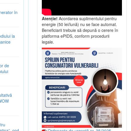
nerator în
Atenție!
Acordarea suplimentului pentru
energie (50 lei/lună) nu se face automat.
Beneficiarii trebuie să depună o cerere în
iului la
platforma ePIDS, conform procedurii
ganice
legale.
or de
iului
ltativă
5-WOW
tru
latina”, cod
Ordonanța de urgență nr. 35/2025