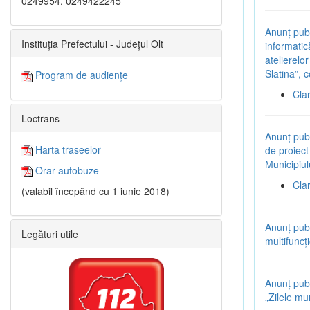
0249954, 0249422245
Anunț pub
Instituția Prefectului - Județul Olt
informatic
atelierelo
Slatina”
Program de audiențe
Cla
Loctrans
Anunț pub
Harta traseelor
de proiect 
Municipiul
Orar autobuze
Cla
(valabil începând cu 1 iunie 2018)
Anunț pub
Legături utile
multifuncț
Anunț pub
„Zilele mun