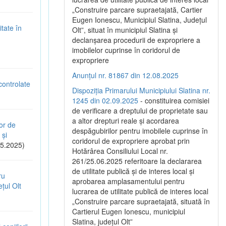
„Construire parcare supraetajată, Cartier
Eugen Ionescu, Municipiul Slatina, Județul
tate în
Olt”, situat în municipiul Slatina și
declanșarea procedurii de expropriere a
imobilelor cuprinse în coridorul de
expropriere
Anunțul nr. 81867 din 12.08.2025
controlate
Dispoziția Primarului Municipiului Slatina nr.
1245 din 02.09.2025
- constituirea comisiei
de verificare a dreptului de proprietate sau
a altor drepturi reale și acordarea
or de
despăgubirilor pentru imobilele cuprinse în
 și
coridorul de expropriere aprobat prin
5.2025)
Hotărârea Consiliului Local nr.
261/25.06.2025 referitoare la declararea
de utilitate publică și de interes local și
ru
aprobarea amplasamentului pentru
țul Olt
lucrarea de utilitate publică de interes local
„Construire parcare supraetajată, situată în
Cartierul Eugen Ionescu, municipiul
Slatina, județul Olt”