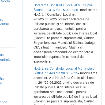
copiilor”
Hotărârea Consiliului Local al Municipiului
Slatina nr. 416 din 15.09.2025
- modificarea
Hotărârii Consiliului Local nr.
261/25.06.2025 privind declararea de
tru
utilitate publică și de interes local și
entrului
aprobarea amplasamentului pentru
lucrarea de utilitate publică de interes local
„Construire parcare supraetajată, Cartier
Eugen Ionescu, Muncipiul Slatina, Județul
Olt”, situat în municipiul Slatina și
declanșarea procedurii de expropriere a
tru
imobilelor cuprinse în coridorul de
entrului
expropriere
Hotărârea Consiliului Local al Municipiului
Slatina nr. 443 din 30.09.2025
- modificarea
anexei nr. 2 la Hotărârea Consiliului Local
tru
nr. 261/25.06.2025 privind declararea de
iul
utilitate publică şi de interes local şi
aprobarea amplasamentului pentru
lucrarea de utilitate publică de interes local
„Construire parcare supraetajată, Cartier
or de