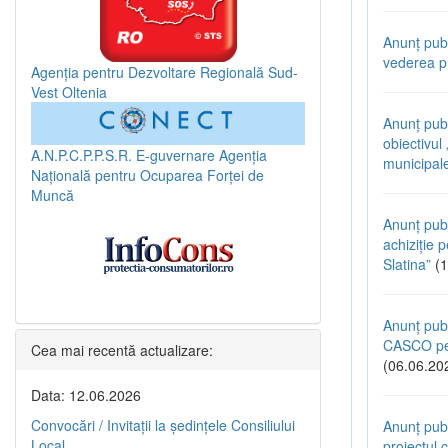
Anunț publ
vederea pr
Agenția pentru Dezvoltare Regională Sud-
Vest Oltenia
Anunț pub
obiectivul
A.N.P.C.P.P.S.R.
E-guvernare
Agenția
municipal
Națională pentru Ocuparea Forței de
Muncă
Anunț publ
achiziție p
Slatina”
(1
Anunț publ
CASCO pen
Cea mai recentă actualizare:
(06.06.20
Data: 12.06.2026
Convocări / Invitaţii la şedinţele Consiliului
Anunț publ
Local
proiectul c