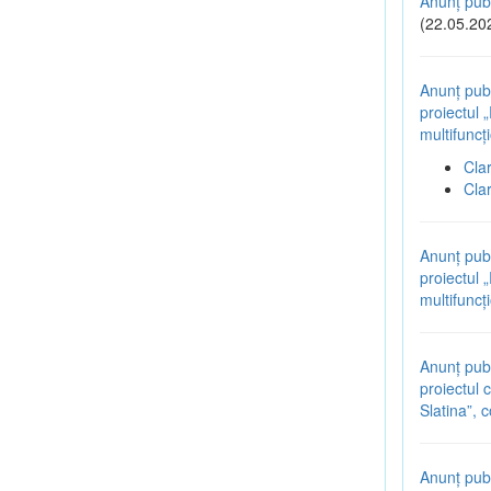
Anunț publ
(22.05.20
Anunț publ
proiectul 
multifuncț
Cla
Cla
Anunț publ
proiectul 
multifuncț
Anunț publ
proiectul 
Slatina”,
Anunț publ