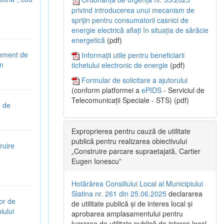
privind introducerea unui mecanism de
sprijin pentru consumatorii casnici de
energie electrică aflați în situația de sărăcie
energetică
(pdf)
gement de
Informații utile pentru beneficiarii
în
tichetului electronic de energie
(pdf)
Formular de solicitare a ajutorului
(conform platformei a
ePIDS
- Serviciul de
Telecomunicații Speciale - STS) (pdf)
e de
Exproprierea pentru cauză de utilitate
publică pentru realizarea obiectivului
ruire
„Construire parcare supraetajată, Cartier
Eugen Ionescu”
Hotărârea Consiliului Local al Municipiului
Slatina nr. 261 din 25.06.2025
declararea
or de
de utilitate publică și de interes local și
iului
aprobarea amplasamentului pentru
lucrarea de utilitate publică de interes local