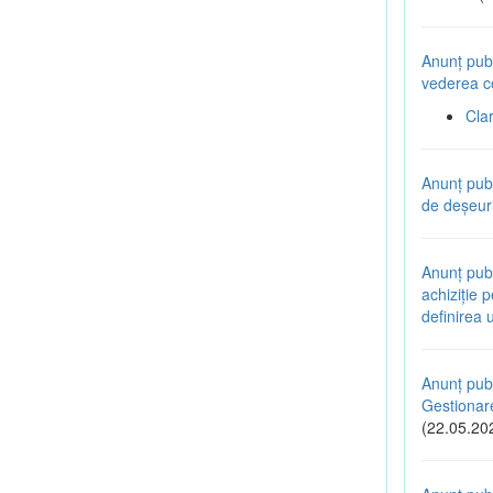
Anunț publ
vederea co
Cla
Anunț pub
de deșeuri
Anunț publ
achiziție 
definirea 
Anunț publ
Gestionare
(22.05.20