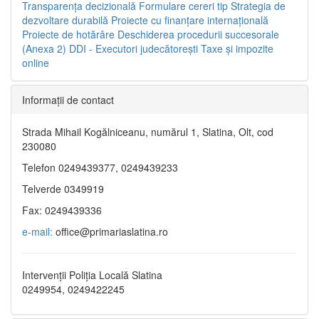
Transparenţa decizională
Formulare cereri tip
Strategia de
dezvoltare durabilă
Proiecte cu finanţare internaţională
Proiecte de hotărâre
Deschiderea procedurii succesorale
(Anexa 2)
DDI - Executori judecătorești
Taxe şi impozite
online
Informaţii de contact
Strada Mihail Kogălniceanu, numărul 1, Slatina, Olt, cod
230080
Telefon 0249439377, 0249439233
Telverde 0349919
Fax: 0249439336
e-mail:
office@primariaslatina.ro
Intervenții Poliția Locală Slatina
0249954, 0249422245