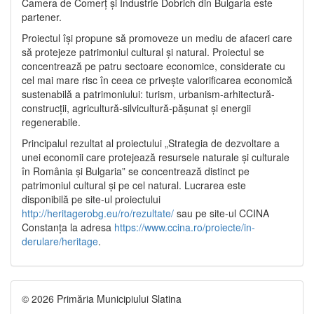
Camera de Comerț și Industrie Dobrich din Bulgaria este
partener.
Proiectul își propune să promoveze un mediu de afaceri care
să protejeze patrimoniul cultural și natural. Proiectul se
concentrează pe patru sectoare economice, considerate cu
cel mai mare risc în ceea ce privește valorificarea economică
sustenabilă a patrimoniului: turism, urbanism-arhitectură-
construcții, agricultură-silvicultură-pășunat și energii
regenerabile.
Principalul rezultat al proiectului „Strategia de dezvoltare a
unei economii care protejează resursele naturale și culturale
în România și Bulgaria” se concentrează distinct pe
patrimoniul cultural și pe cel natural. Lucrarea este
disponibilă pe site-ul proiectului
http://heritagerobg.eu/ro/rezultate/
sau pe site-ul CCINA
Constanța la adresa
https://www.ccina.ro/proiecte/in-
derulare/heritage
.
© 2026 Primăria Municipiului Slatina