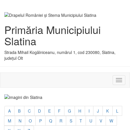
Primăria Municipiului
Slatina
Strada Mihail Kogălniceanu, numărul 1, cod 230080, Slatina,
județul Olt
Activ
sau
dezac
meniu
A
B
C
D
E
F
G
H
I
J
K
L
M
N
O
P
Q
R
S
T
U
V
W