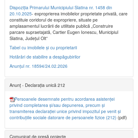
Dispoziția Primarului Municipiului Slatina nr. 1458 din
20.10.2025
- exproprierea imobilelor proprietate privată, care
constituie coridorul de expropriere, situate pe
amplasamentul lucrării de utilitate publică „Construire
parcare supraetajată, Cartier Eugen Ionescu, Municipiul
Slatina, Județul Olt”
Tabel cu imobilele și cu proprietarii
Hotărâri de stabilire a despăgubirilor
Anunțul nr. 18594/24.02.2026
Anunț - Declarația unică 212
Persoanele desemnate pentru acordarea asistenței
privind completarea și/sau depunerea, precum și
transmiterea declarației unice privind impozitul pe venit și
contribuțiile sociale datorare de persoanele fizice (212)
(pdf)
Comunicat de presă proiecte