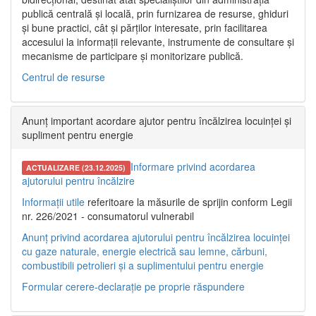
publică centrală și locală, prin furnizarea de resurse, ghiduri
și bune practici, cât și părților interesate, prin facilitarea
accesului la informații relevante, instrumente de consultare și
mecanisme de participare și monitorizare publică.
Centrul de resurse
Anunț important acordare ajutor pentru încălzirea locuinței și
supliment pentru energie
Informare privind acordarea
ACTUALIZARE (23.12.2025)
ajutorului pentru încălzire
Informații utile
referitoare la măsurile de sprijin conform Legii
nr. 226/2021 - consumatorul vulnerabil
Anunț privind acordarea ajutorului pentru încălzirea locuinței
cu gaze naturale, energie electrică sau lemne, cărbuni,
combustibili petrolieri și a suplimentului pentru energie
Formular cerere-declarație pe proprie răspundere