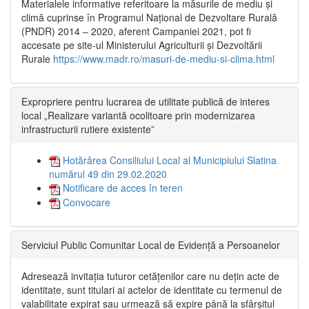
Materialele informative referitoare la măsurile de mediu și
climă cuprinse în Programul Național de Dezvoltare Rurală
(PNDR) 2014 – 2020, aferent Campaniei 2021, pot fi
accesate pe site-ul Ministerului Agriculturii și Dezvoltării
Rurale
https://www.madr.ro/masuri-de-mediu-si-clima.html
Expropriere pentru lucrarea de utilitate publică de interes
local „Realizare variantă ocolitoare prin modernizarea
infrastructurii rutiere existente”
Hotărârea Consiliului Local al Municipiului Slatina
numărul 49 din 29.02.2020
Notificare de acces în teren
Convocare
Serviciul Public Comunitar Local de Evidență a Persoanelor
Adresează invitația tuturor cetățenilor care nu dețin acte de
identitate, sunt titulari ai actelor de identitate cu termenul de
valabilitate expirat sau urmează să expire până la sfârșitul