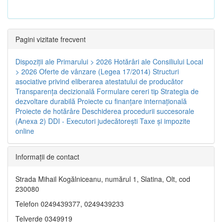
Pagini vizitate frecvent
Dispoziţii ale Primarului > 2026
Hotărâri ale Consiliului Local
> 2026
Oferte de vânzare (Legea 17/2014)
Structuri
asociative privind eliberarea atestatului de producător
Transparenţa decizională
Formulare cereri tip
Strategia de
dezvoltare durabilă
Proiecte cu finanţare internaţională
Proiecte de hotărâre
Deschiderea procedurii succesorale
(Anexa 2)
DDI - Executori judecătorești
Taxe şi impozite
online
Informaţii de contact
Strada Mihail Kogălniceanu, numărul 1, Slatina, Olt, cod
230080
Telefon 0249439377, 0249439233
Telverde 0349919