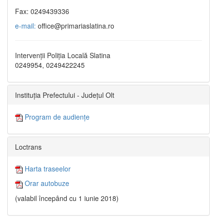
Fax: 0249439336
e-mail:
office@primariaslatina.ro
Intervenții Poliția Locală Slatina
0249954, 0249422245
Instituția Prefectului - Județul Olt
Program de audiențe
Loctrans
Harta traseelor
Orar autobuze
(valabil începând cu 1 iunie 2018)