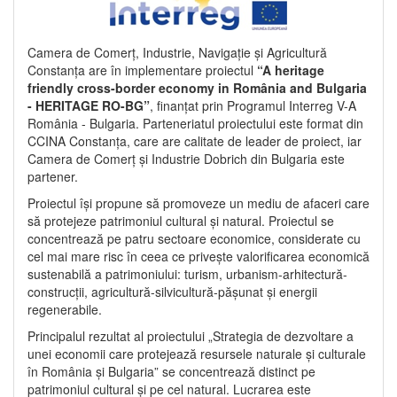
Camera de Comerț, Industrie, Navigație și Agricultură
Constanța are în implementare proiectul
“A heritage
friendly cross-border economy in România and Bulgaria
- HERITAGE RO-BG”
, finanțat prin Programul Interreg V-A
România - Bulgaria. Parteneriatul proiectului este format din
CCINA Constanța, care are calitate de leader de proiect, iar
Camera de Comerț și Industrie Dobrich din Bulgaria este
partener.
Proiectul își propune să promoveze un mediu de afaceri care
să protejeze patrimoniul cultural și natural. Proiectul se
concentrează pe patru sectoare economice, considerate cu
cel mai mare risc în ceea ce privește valorificarea economică
sustenabilă a patrimoniului: turism, urbanism-arhitectură-
construcții, agricultură-silvicultură-pășunat și energii
regenerabile.
Principalul rezultat al proiectului „Strategia de dezvoltare a
unei economii care protejează resursele naturale și culturale
în România și Bulgaria” se concentrează distinct pe
patrimoniul cultural și pe cel natural. Lucrarea este