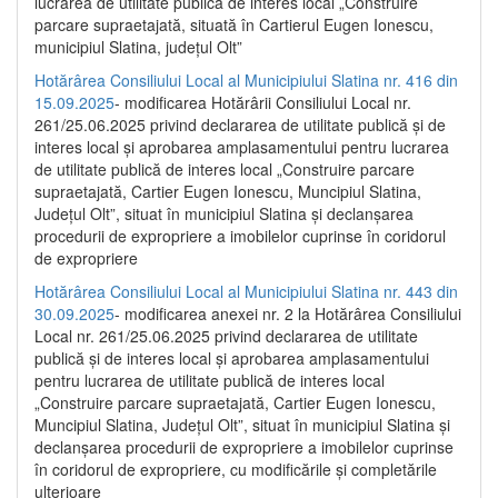
lucrarea de utilitate publică de interes local „Construire
parcare supraetajată, situată în Cartierul Eugen Ionescu,
municipiul Slatina, județul Olt”
Hotărârea Consiliului Local al Municipiului Slatina nr. 416 din
15.09.2025
- modificarea Hotărârii Consiliului Local nr.
261/25.06.2025 privind declararea de utilitate publică și de
interes local și aprobarea amplasamentului pentru lucrarea
de utilitate publică de interes local „Construire parcare
supraetajată, Cartier Eugen Ionescu, Muncipiul Slatina,
Județul Olt”, situat în municipiul Slatina și declanșarea
procedurii de expropriere a imobilelor cuprinse în coridorul
de expropriere
Hotărârea Consiliului Local al Municipiului Slatina nr. 443 din
30.09.2025
- modificarea anexei nr. 2 la Hotărârea Consiliului
Local nr. 261/25.06.2025 privind declararea de utilitate
publică şi de interes local şi aprobarea amplasamentului
pentru lucrarea de utilitate publică de interes local
„Construire parcare supraetajată, Cartier Eugen Ionescu,
Muncipiul Slatina, Judeţul Olt”, situat în municipiul Slatina şi
declanşarea procedurii de expropriere a imobilelor cuprinse
în coridorul de expropriere, cu modificările şi completările
ulterioare