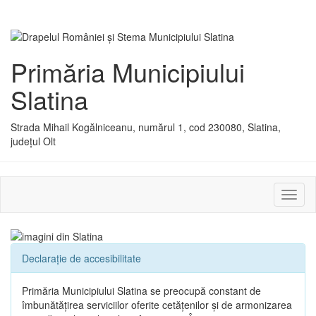
Primăria Municipiului
Slatina
Strada Mihail Kogălniceanu, numărul 1, cod 230080, Slatina,
județul Olt
Activ
sau
dezac
meniu
Declarație de accesibilitate
Primăria Municipiului Slatina se preocupă constant de
îmbunătățirea serviciilor oferite cetățenilor și de armonizarea