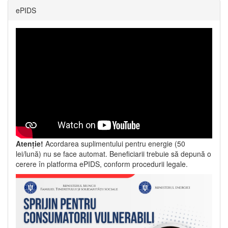
ePIDS
Atenție!
Acordarea suplimentului pentru energie (50
lei/lună) nu se face automat. Beneficiarii trebuie să depună o
cerere în platforma ePIDS, conform procedurii legale.