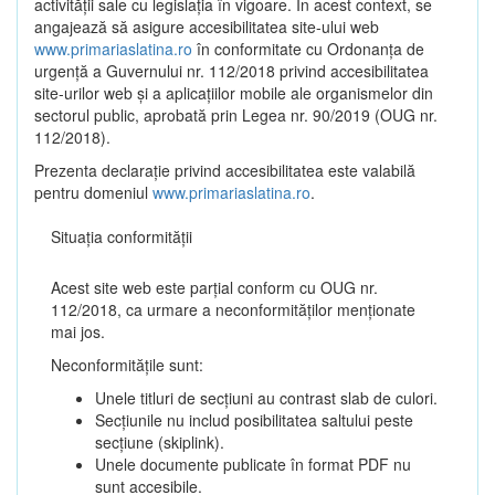
activității sale cu legislația în vigoare. În acest context, se
angajează să asigure accesibilitatea site-ului web
www.primariaslatina.ro
în conformitate cu Ordonanța de
urgență a Guvernului nr. 112/2018 privind accesibilitatea
site-urilor web și a aplicațiilor mobile ale organismelor din
sectorul public, aprobată prin Legea nr. 90/2019 (OUG nr.
112/2018).
Prezenta declarație privind accesibilitatea este valabilă
pentru domeniul
www.primariaslatina.ro
.
Situația conformității
Acest site web este parțial conform cu OUG nr.
112/2018, ca urmare a neconformităților menționate
mai jos.
Neconformitățile sunt:
Unele titluri de secțiuni au contrast slab de culori.
Secțiunile nu includ posibilitatea saltului peste
secțiune (skiplink).
Unele documente publicate în format PDF nu
sunt accesibile.