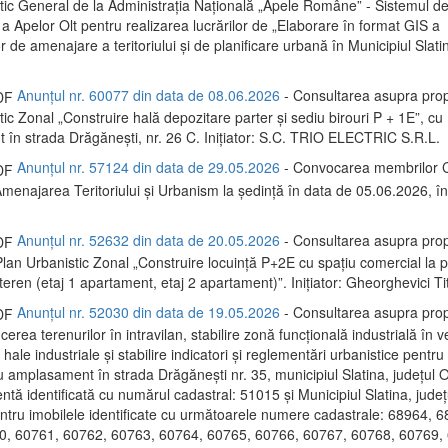
tic General de la Administrația Națională „Apele Române” - Sistemul d
a Apelor Olt pentru realizarea lucrărilor de „Elaborare în format GIS a
de amenajare a teritoriului și de planificare urbană în Municipiul Slatin
Anunțul nr. 60077 din data de 08.06.2026
- Consultarea asupra prop
ic Zonal „Construire hală depozitare parter și sediu birouri P + 1E”, cu
în strada Drăgănești, nr. 26 C. Inițiator: S.C. TRIO ELECTRIC S.R.L.
Anunțul nr. 57124 din data de 29.05.2026
- Convocarea membrilor C
menajarea Teritoriului și Urbanism la ședință în data de 05.06.2026, 
Anunțul nr. 52632 din data de 20.05.2026
- Consultarea asupra prop
lan Urbanistic Zonal „Construire locuință P+2E cu spațiu comercial la p
eren (etaj 1 apartament, etaj 2 apartament)”. Inițiator: Gheorghevici Tit
Anunțul nr. 52030 din data de 19.05.2026
- Consultarea asupra prop
erea terenurilor în intravilan, stabilire zonă funcțională industrială în 
e hale industriale și stabilire indicatori și reglementări urbanistice pentru
u amplasament în strada Drăgănești nr. 35, municipiul Slatina, județul O
entă identificată cu numărul cadastral: 51015 și Municipiul Slatina, județu
entru imobilele identificate cu următoarele numere cadastrale: 68964, 
0, 60761, 60762, 60763, 60764, 60765, 60766, 60767, 60768, 60769,