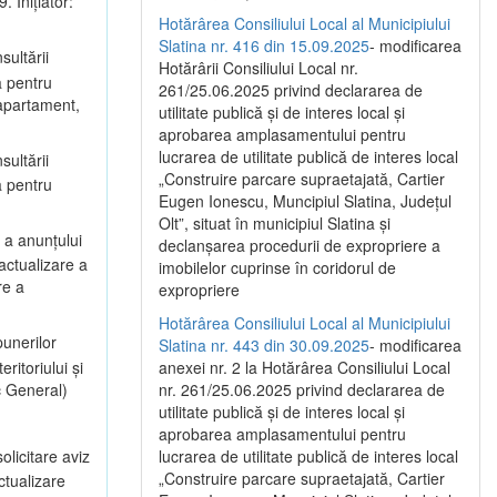
 Inițiator:
Hotărârea Consiliului Local al Municipiului
Slatina nr. 416 din 15.09.2025
- modificarea
sultării
Hotărârii Consiliului Local nr.
a pentru
261/25.06.2025 privind declararea de
 apartament,
utilitate publică și de interes local și
aprobarea amplasamentului pentru
lucrarea de utilitate publică de interes local
sultării
„Construire parcare supraetajată, Cartier
a pentru
Eugen Ionescu, Muncipiul Slatina, Județul
Olt”, situat în municipiul Slatina și
 a anunțului
declanșarea procedurii de expropriere a
actualizare a
imobilelor cuprinse în coridorul de
re a
expropriere
Hotărârea Consiliului Local al Municipiului
unerilor
Slatina nr. 443 din 30.09.2025
- modificarea
itoriului și
anexei nr. 2 la Hotărârea Consiliului Local
c General)
nr. 261/25.06.2025 privind declararea de
utilitate publică şi de interes local şi
aprobarea amplasamentului pentru
olicitare aviz
lucrarea de utilitate publică de interes local
„Construire parcare supraetajată, Cartier
ctualizare