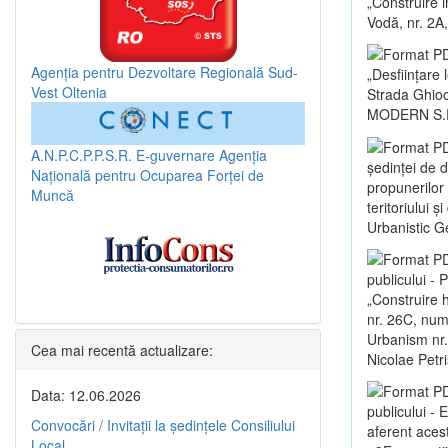
„Construire i
Vodă, nr. 2A,
Agenția pentru Dezvoltare Regională Sud-
„Desființare 
Vest Oltenia
Strada Ghioce
MODERN S.R
A.N.P.C.P.P.S.R.
E-guvernare
Agenția
ședinței de 
Națională pentru Ocuparea Forței de
propunerilor
Muncă
teritoriului 
Urbanistic G
publicului -
„Construire 
nr. 26C, numă
Urbanism nr.
Cea mai recentă actualizare:
Nicolae Petr
Data: 12.06.2026
publicului -
Convocări / Invitaţii la şedinţele Consiliului
aferent aces
Local