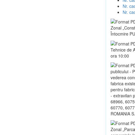
Nr. ca
Nr. ca
Zonal „Constr
Întocmire PUZ
Tehnice de A
ora 10:00
publicului - 
vederea const
fabrica exist
pentru fabric
- extravilan
68966, 6075
60770, 60771
ROMANIA S.
Zonal „Parca