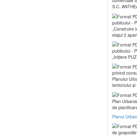
comerciale la
S.C. ANTHE
publicului -
„Construire 
etajul 2 apa
publicului -
„Inițiere PUZ
privind consu
Planului Urb
teritoriului 
Plan Urbanis
de planificar
Planul Urban
de gospodări