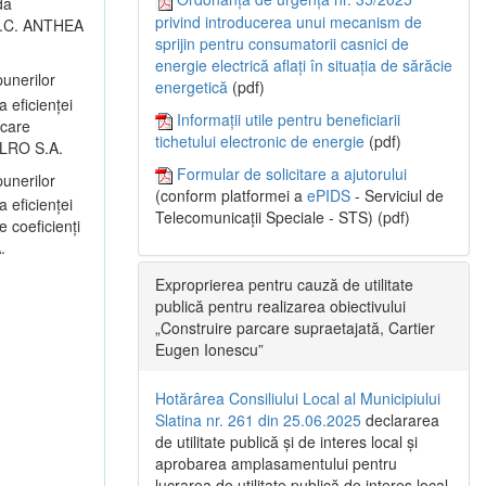
da
privind introducerea unui mecanism de
: S.C. ANTHEA
sprijin pentru consumatorii casnici de
energie electrică aflați în situația de sărăcie
unerilor
energetică
(pdf)
a eficienței
Informații utile pentru beneficiarii
icare
tichetului electronic de energie
(pdf)
 ALRO S.A.
Formular de solicitare a ajutorului
unerilor
(conform platformei a
ePIDS
- Serviciul de
a eficienței
Telecomunicații Speciale - STS) (pdf)
 coeficienți
.
Exproprierea pentru cauză de utilitate
publică pentru realizarea obiectivului
„Construire parcare supraetajată, Cartier
Eugen Ionescu”
Hotărârea Consiliului Local al Municipiului
Slatina nr. 261 din 25.06.2025
declararea
de utilitate publică și de interes local și
aprobarea amplasamentului pentru
lucrarea de utilitate publică de interes local