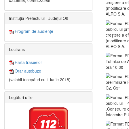
0249954, 0249422245
creștere a e
(modificare co
ALRO S.A.
Instituția Prefectului - Județul Olt
publicului pr
Program de audiențe
creștere a e
(modificare co
ALRO S.A.
Loctrans
Tehnice de A
Harta traseelor
ora 10:30
Orar autobuze
(valabil începând cu 1 iunie 2018)
preliminare 
C2, C3”
Legături utile
publicului -
„Construire c
Întocmire PU