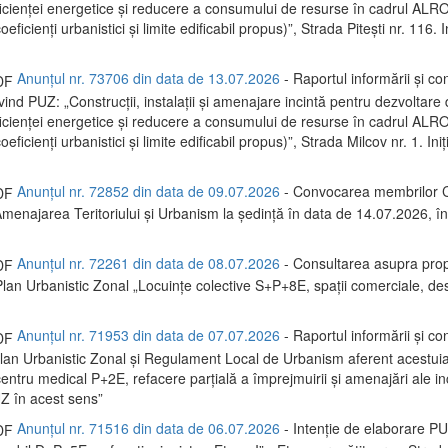
ficienței energetice și reducere a consumului de resurse în cadrul A
eficienți urbanistici și limite edificabil propus)”, Strada Pitești nr. 116. I
Anunțul nr. 73706 din data de 13.07.2026
- Raportul informării și con
ivind PUZ: „Construcții, instalații și amenajare incintă pentru dezvoltare 
ficienței energetice și reducere a consumului de resurse în cadrul 
eficienți urbanistici și limite edificabil propus)”, Strada Milcov nr. 1. Iniț
Anunțul nr. 72852 din data de 09.07.2026
- Convocarea membrilor C
menajarea Teritoriului și Urbanism la ședință în data de 14.07.2026, 
Anunțul nr. 72261 din data de 08.07.2026
- Consultarea asupra prop
Plan Urbanistic Zonal „Locuințe colective S+P+8E, spații comerciale, des
Anunțul nr. 71953 din data de 07.07.2026
- Raportul informării și con
 Plan Urbanistic Zonal și Regulament Local de Urbanism aferent acestui
entru medical P+2E, refacere parțială a împrejmuirii și amenajări ale inc
Z în acest sens”
Anunțul nr. 71516 din data de 06.07.2026
- Intenție de elaborare P