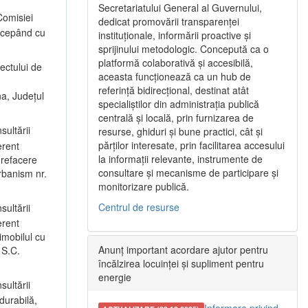
Secretariatului General al Guvernului,
omisiei
dedicat promovării transparenței
începând cu
instituționale, informării proactive și
sprijinului metodologic. Concepută ca o
platformă colaborativă și accesibilă,
ectului de
aceasta funcționează ca un hub de
referință bidirecțional, destinat atât
na, Județul
specialiștilor din administrația publică
centrală și locală, prin furnizarea de
sultării
resurse, ghiduri și bune practici, cât și
părților interesate, prin facilitarea accesului
erent
la informații relevante, instrumente de
 refacere
consultare și mecanisme de participare și
rbanism nr.
monitorizare publică.
Centrul de resurse
sultării
erent
imobilul cu
Anunț important acordare ajutor pentru
 S.C.
încălzirea locuinței și supliment pentru
energie
sultării
durabilă,