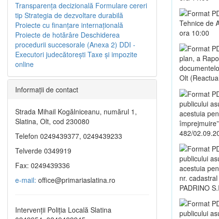
Transparenţa decizională
Formulare cereri
tip
Strategia de dezvoltare durabilă
Tehnice de A
Proiecte cu finanţare internaţională
ora 10:00
Proiecte de hotărâre
Deschiderea
procedurii succesorale (Anexa 2)
DDI -
Executori judecătorești
Taxe şi impozite
plan, a Rapo
online
documentelor 
Olt (Reactua
Informaţii de contact
publicului a
Strada Mihail Kogălniceanu, numărul 1,
acestuia pent
Slatina, Olt, cod 230080
împrejmuire”,
482/02.09.2
Telefon 0249439377, 0249439233
Telverde 0349919
publicului a
Fax: 0249439336
acestuia pen
nr. cadastral
e-mail:
office@primariaslatina.ro
PADRINO S.
Intervenții Poliția Locală Slatina
publicului as