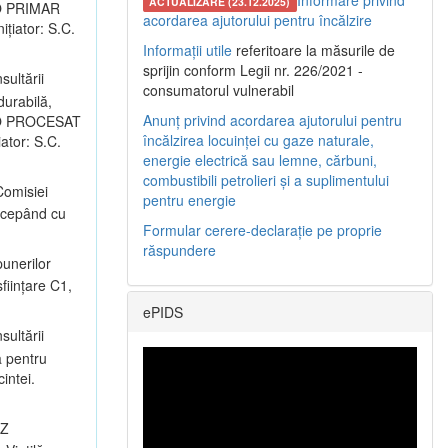
Informare privind
ACTUALIZARE (23.12.2025)
LRO PRIMAR
acordarea ajutorului pentru încălzire
nițiator: S.C.
Informații utile
referitoare la măsurile de
sprijin conform Legii nr. 226/2021 -
sultării
consumatorul vulnerabil
durabilă,
Anunț privind acordarea ajutorului pentru
ALRO PROCESAT
încălzirea locuinței cu gaze naturale,
iator: S.C.
energie electrică sau lemne, cărbuni,
combustibili petrolieri și a suplimentului
omisiei
pentru energie
începând cu
Formular cerere-declarație pe proprie
răspundere
unerilor
ființare C1,
ePIDS
sultării
a pentru
intei.
UZ