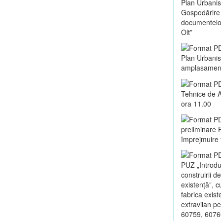
Plan Urbanis
Gospodărire 
documentelor 
Olt”
Plan Urbanist
amplasament 
Tehnice de A
ora 11.00
preliminare P
împrejmuire t
PUZ „Introduc
construirii d
existență”, c
fabrica exist
extravilan p
60759, 6076