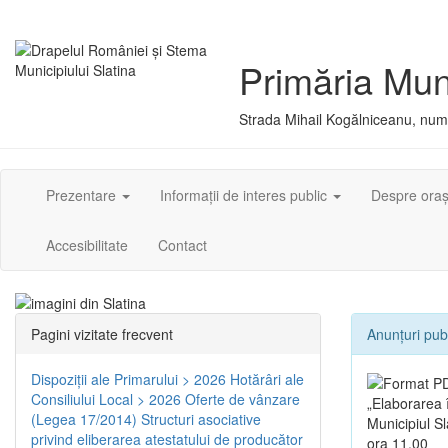
Primăria Muni
Strada Mihail Kogălniceanu, numă
Prezentare
Informații de interes public
Despre ora
Accesibilitate
Contact
Pagini vizitate frecvent
Anunțuri pub
Dispoziţii ale Primarului > 2026
Hotărâri ale
Consiliului Local > 2026
Oferte de vânzare
„Elaborarea 
(Legea 17/2014)
Structuri asociative
Municipiul S
privind eliberarea atestatului de producător
ora 11.00