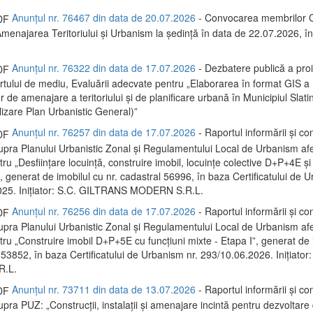
Anunțul nr. 76467 din data de 20.07.2026
- Convocarea membrilor C
menajarea Teritoriului și Urbanism la ședință în data de 22.07.2026, 
Anunțul nr. 76322 din data de 17.07.2026
- Dezbatere publică a proi
rtului de mediu, Evaluării adecvate pentru „Elaborarea în format GIS a
de amenajare a teritoriului și de planificare urbană în Municipiul Slati
lizare Plan Urbanistic General)”
Anunțul nr. 76257 din data de 17.07.2026
- Raportul informării și con
supra Planului Urbanistic Zonal și Regulamentului Local de Urbanism af
ru „Desființare locuință, construire imobil, locuințe colective D+P+4E și
 generat de imobilul cu nr. cadastral 56996, în baza Certificatului de U
025. Inițiator: S.C. GILTRANS MODERN S.R.L.
Anunțul nr. 76256 din data de 17.07.2026
- Raportul informării și con
supra Planului Urbanistic Zonal și Regulamentului Local de Urbanism af
tru „Construire imobil D+P+5E cu funcțiuni mixte - Etapa I”, generat de 
 53852, în baza Certificatului de Urbanism nr. 293/10.06.2026. Inițiator:
R.L.
Anunțul nr. 73711 din data de 13.07.2026
- Raportul informării și con
upra PUZ: „Construcții, instalații și amenajare incintă pentru dezvoltare 