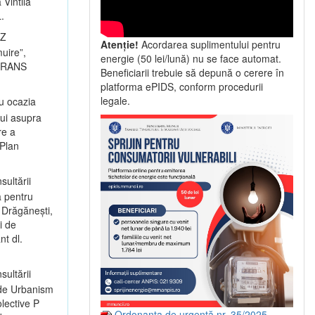
 Vintilă
.
UZ
Atenție!
Acordarea suplimentului pentru
muire”,
energie (50 lei/lună) nu se face automat.
ILTRANS
Beneficiarii trebuie să depună o cerere în
platforma ePIDS, conform procedurii
legale.
u ocazia
lui asupra
re a
 Plan
sultării
a pentru
 Drăgănești,
i de
t dl.
sultării
 de Urbanism
lective P
Ordonanța de urgență nr. 35/2025