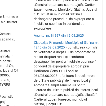
„Construire parcare supraetajată, Cartier
Eugen Ionescu, Municipiul Slatina, Județul
Olt”, situat în municipiul Slatina și
an Urbanistic
declanșarea procedurii de expropriere a
ale incintei.
imobilelor cuprinse în coridorul de
expropriere
omisiei
Anunțul nr. 81867 din 12.08.2025
începând cu
Dispoziția Primarului Municipiului Slatina nr.
1245 din 02.09.2025
- constituirea comisiei
sultării
de verificare a dreptului de proprietate sau
strială în
a altor drepturi reale și acordarea
ce pentru
despăgubirilor pentru imobilele cuprinse în
dețul Olt,
coridorul de expropriere aprobat prin
, județul Olt
Hotărârea Consiliului Local nr.
 68965,
261/25.06.2025 referitoare la declararea
 60769,
de utilitate publică și de interes local și
I TYRES
aprobarea amplasamentului pentru
lucrarea de utilitate publică de interes local
„Construire parcare supraetajată, situată în
rbanistic
Cartierul Eugen Ionescu, municipiul
pații
Slatina, județul Olt”