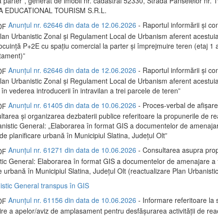
 parter”, generat de imobil nr. cadastral 52330, Strada Panselelor nr. 19.
A EDUCATIONAL TOURISM S.R.L.
Anunțul nr. 62646 din data de 12.06.2026
- Raportul informării și con
 Plan Urbanistic Zonal și Regulament Local de Urbanism aferent acestui
locuință P+2E cu spațiu comercial la parter și împrejmuire teren (etaj 1
rtament)”
Anunțul nr. 62646 din data de 12.06.2026
- Raportul informării și con
 Plan Urbanistic Zonal și Regulament Local de Urbanism aferent acestui
 în vederea introducerii în intravilan a trei parcele de teren”
Anunțul nr. 61405 din data de 10.06.2026
- Proces-verbal de afișare
ltarea și organizarea dezbaterii publice referitoare la propunerile de re
anistic General: „Elaborarea în format GIS a documentelor de amenaja
și de planificare urbană în Municipiul Slatina, Județul Olt”
Anunțul nr. 61271 din data de 10.06.2026
- Consultarea asupra prop
tic General: Elaborarea în format GIS a documentelor de amenajare a ter
e urbană în Municipiul Slatina, Județul Olt (reactualizare Plan Urbanisti
istic General transpus în GIS
Anunțul nr. 61156 din data de 10.06.2026
- Informare referitoare la s
re a apelor/aviz de amplasament pentru desfășurarea activității de rea