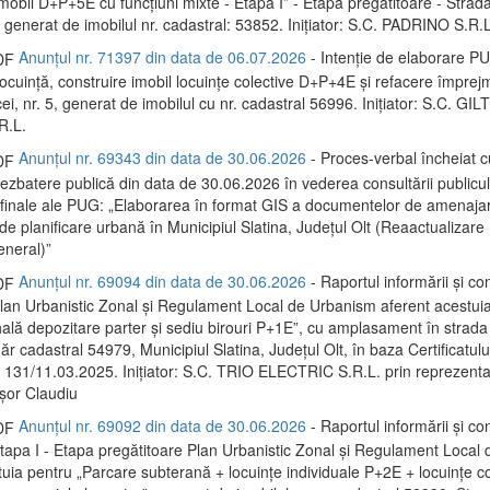
mobil D+P+5E cu funcțiuni mixte - Etapa I” - Etapa pregătitoare - Strada
 generat de imobilul nr. cadastral: 53852. Inițiator: S.C. PADRINO S.R.L
Anunțul nr. 71397 din data de 06.07.2026
- Intenție de elaborare P
locuință, construire imobil locuințe colective D+P+4E și refacere împrej
i, nr. 5, generat de imobilul cu nr. cadastral 56996. Inițiator: S.C. G
.L.
Anunțul nr. 69343 din data de 30.06.2026
- Proces-verbal încheiat c
dezbatere publică din data de 30.06.2026 în vederea consultării publicu
 finale ale PUG: „Elaborarea în format GIS a documentelor de amenaja
și de planificare urbană în Municipiul Slatina, Județul Olt (Reaactualizare
eneral)”
Anunțul nr. 69094 din data de 30.06.2026
- Raportul informării și con
 Plan Urbanistic Zonal și Regulament Local de Urbanism aferent acestui
hală depozitare parter și sediu birouri P+1E”, cu amplasament în strada
r cadastral 54979, Municipiul Slatina, Județul Olt, în baza Certificatulu
 131/11.03.2025. Inițiator: S.C. TRIO ELECTRIC S.R.L. prin reprezentan
ișor Claudiu
Anunțul nr. 69092 din data de 30.06.2026
- Raportul informării și con
 Etapa I - Etapa pregătitoare Plan Urbanistic Zonal și Regulament Local
tuia pentru „Parcare subterană + locuințe individuale P+2E + locuințe co