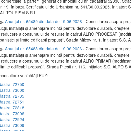
 comerciale la parter”, generat de imobilul cu nr. cadastral 52330, Stra
nr. 19, în baza Certificatului de Urbanism nr. 541/30.09.2025. Inițiator
L TOURISM S.R.L.
Anunțul nr. 65489 din data de 19.06.2026
- Consultarea asupra prop
ții, instalații și amenajare incintă pentru dezvoltare durabilă, creștere 
și reducere a consumului de resurse în cadrul ALRO PROCESAT (modif
rbanistici și limite edificabil propus)”, Strada Milcov nr. 1. Inițiator: S.C.
Anunțul nr. 65488 din data de 19.06.2026
- Consultarea asupra prop
ții, instalații și amenajare incintă pentru dezvoltare durabilă, creștere 
i reducere a consumului de resurse în cadrul ALRO PRIMAR (modificare
i limite edificabil propus)”, Strada Pitești nr. 116. Inițiator: S.C. ALRO S.A
 consultare vecinătăți PUZ:
dastral 72750
dastral 73000
dastral 72735
dastral 72751
dastral 72818
dastral 73006
dastral 72924
dastral 73009
dastral 73018