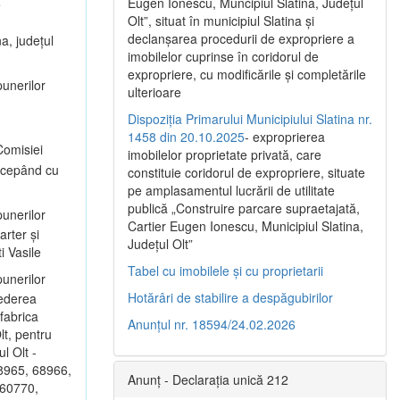
Eugen Ionescu, Muncipiul Slatina, Judeţul
e
Olt”, situat în municipiul Slatina şi
declanşarea procedurii de expropriere a
a, județul
imobilelor cuprinse în coridorul de
expropriere, cu modificările şi completările
unerilor
ulterioare
Dispoziția Primarului Municipiului Slatina nr.
1458 din 20.10.2025
- exproprierea
omisiei
imobilelor proprietate privată, care
începând cu
constituie coridorul de expropriere, situate
pe amplasamentul lucrării de utilitate
publică „Construire parcare supraetajată,
unerilor
Cartier Eugen Ionescu, Municipiul Slatina,
arter și
Județul Olt”
i Vasile
Tabel cu imobilele și cu proprietarii
unerilor
Hotărâri de stabilire a despăgubirilor
vederea
 fabrica
Anunțul nr. 18594/24.02.2026
lt, pentru
l Olt -
68965, 68966,
Anunț - Declarația unică 212
 60770,