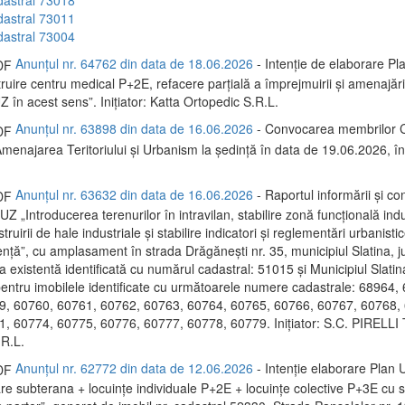
dastral 73011
dastral 73004
Anunțul nr. 64762 din data de 18.06.2026
- Intenție de elaborare Pl
uire centru medical P+2E, refacere parțială a împrejmuirii și amenajări 
 în acest sens”. Inițiator: Katta Ortopedic S.R.L.
Anunțul nr. 63898 din data de 16.06.2026
- Convocarea membrilor C
menajarea Teritoriului și Urbanism la ședință în data de 19.06.2026, 
Anunțul nr. 63632 din data de 16.06.2026
- Raportul informării și con
PUZ „Introducerea terenurilor în intravilan, stabilire zonă funcțională indu
ruirii de hale industriale și stabilire indicatori și reglementări urbanisti
ență”, cu amplasament în strada Drăgănești nr. 35, municipiul Slatina, ju
a existentă identificată cu numărul cadastral: 51015 și Municipiul Slatina
 pentru imobilele identificate cu următoarele numere cadastrale: 68964,
9, 60760, 60761, 60762, 60763, 60764, 60765, 60766, 60767, 60768,
, 60774, 60775, 60776, 60777, 60778, 60779. Inițiator: S.C. PIRELL
R.L.
Anunțul nr. 62772 din data de 12.06.2026
- Intenție elaborare Plan U
re subterana + locuințe individuale P+2E + locuințe colective P+3E cu s