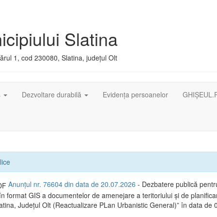
cipiului Slatina
rul 1, cod 230080, Slatina, județul Olt
ș
Dezvoltare durabilă
Evidența persoanelor
GHIȘEUL.
lice
Anunțul nr. 76604 din data de 20.07.2026
- Dezbatere publică pentr
în format GIS a documentelor de amenejare a teritoriului și de planific
latina, Județul Olt (Reactualizare PLan Urbanistic General)” în data de