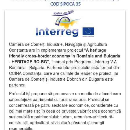
Camera de Comerț, Industrie, Navigație și Agricultură
Constanța are în implementare proiectul
“A heritage
friendly cross-border economy in România and Bulgaria
- HERITAGE RO-BG”
, finanțat prin Programul Interreg V-A
România - Bulgaria. Parteneriatul proiectului este format din
CCINA Constanța, care are calitate de leader de proiect, iar
Camera de Comerț și Industrie Dobrich din Bulgaria este
partener.
Proiectul își propune să promoveze un mediu de afaceri care
să protejeze patrimoniul cultural și natural. Proiectul se
concentrează pe patru sectoare economice, considerate cu
cel mai mare risc în ceea ce privește valorificarea economică
sustenabilă a patrimoniului: turism, urbanism-arhitectură-
construcții, agricultură-silvicultură-pășunat și energii
regenerabile.