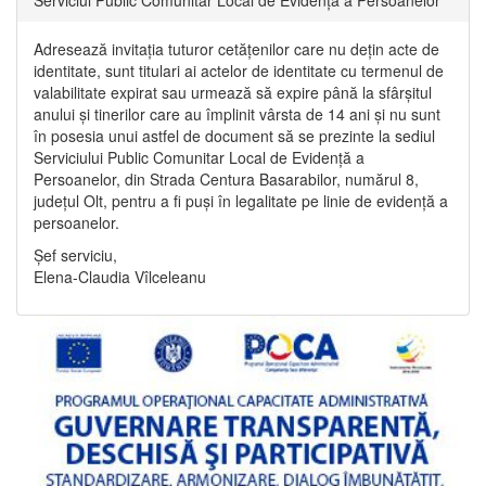
Adresează invitația tuturor cetățenilor care nu dețin acte de
identitate, sunt titulari ai actelor de identitate cu termenul de
valabilitate expirat sau urmează să expire până la sfârșitul
anului și tinerilor care au împlinit vârsta de 14 ani și nu sunt
în posesia unui astfel de document să se prezinte la sediul
Serviciului Public Comunitar Local de Evidență a
Persoanelor, din Strada Centura Basarabilor, numărul 8,
județul Olt, pentru a fi puși în legalitate pe linie de evidență a
persoanelor.
Șef serviciu,
Elena-Claudia Vîlceleanu