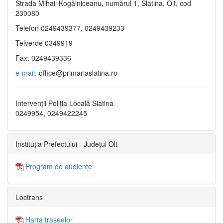
Strada Mihail Kogălniceanu, numărul 1, Slatina, Olt, cod
230080
Telefon 0249439377, 0249439233
Telverde 0349919
Fax: 0249439336
e-mail:
office@primariaslatina.ro
Intervenții Poliția Locală Slatina
0249954, 0249422245
Instituția Prefectului - Județul Olt
Program de audiențe
Loctrans
Harta traseelor