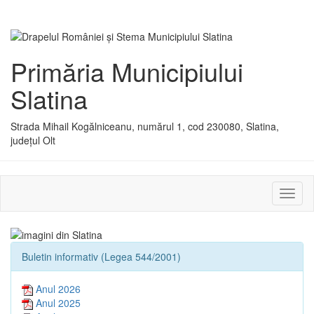
Primăria Municipiului
Slatina
Strada Mihail Kogălniceanu, numărul 1, cod 230080, Slatina,
județul Olt
Activ
sau
dezac
meniu
Buletin informativ (Legea 544/2001)
Anul 2026
Anul 2025