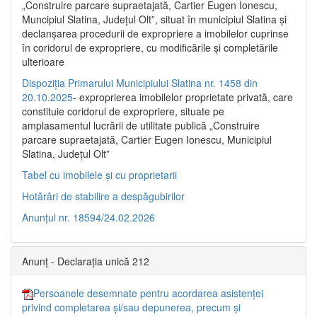
„Construire parcare supraetajată, Cartier Eugen Ionescu,
Muncipiul Slatina, Judeţul Olt”, situat în municipiul Slatina şi
declanşarea procedurii de expropriere a imobilelor cuprinse
în coridorul de expropriere, cu modificările şi completările
ulterioare
Dispoziția Primarului Municipiului Slatina nr. 1458 din
20.10.2025
- exproprierea imobilelor proprietate privată, care
constituie coridorul de expropriere, situate pe
amplasamentul lucrării de utilitate publică „Construire
parcare supraetajată, Cartier Eugen Ionescu, Municipiul
Slatina, Județul Olt”
Tabel cu imobilele și cu proprietarii
Hotărâri de stabilire a despăgubirilor
Anunțul nr. 18594/24.02.2026
Anunț - Declarația unică 212
Persoanele desemnate pentru acordarea asistenței
privind completarea și/sau depunerea, precum și