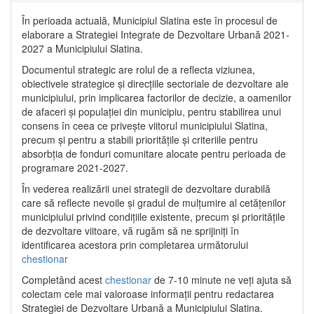
În perioada actuală, Municipiul Slatina este în procesul de
elaborare a Strategiei Integrate de Dezvoltare Urbană 2021‐
2027 a Municipiului Slatina.
Documentul strategic are rolul de a reflecta viziunea,
obiectivele strategice și direcțiile sectoriale de dezvoltare ale
municipiului, prin implicarea factorilor de decizie, a oamenilor
de afaceri și populației din municipiu, pentru stabilirea unui
consens în ceea ce privește viitorul municipiului Slatina,
precum și pentru a stabili prioritățile și criteriile pentru
absorbția de fonduri comunitare alocate pentru perioada de
programare 2021-2027.
În vederea realizării unei strategii de dezvoltare durabilă
care să reflecte nevoile și gradul de mulțumire al cetățenilor
municipiului privind condițiile existente, precum și prioritățile
de dezvoltare viitoare, vă rugăm să ne sprijiniți în
identificarea acestora prin completarea următorului
chestionar
Completând acest
chestionar
de 7-10 minute ne veți ajuta să
colectam cele mai valoroase informații pentru redactarea
Strategiei de Dezvoltare Urbană a Municipiului Slatina.