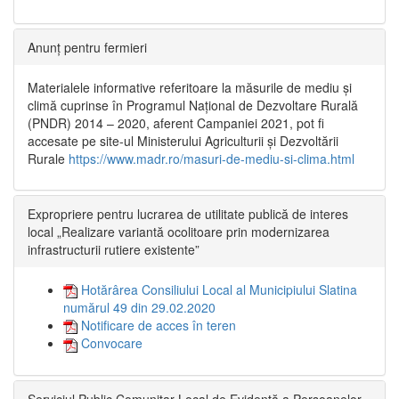
Anunț pentru fermieri
Materialele informative referitoare la măsurile de mediu și
climă cuprinse în Programul Național de Dezvoltare Rurală
(PNDR) 2014 – 2020, aferent Campaniei 2021, pot fi
accesate pe site-ul Ministerului Agriculturii și Dezvoltării
Rurale
https://www.madr.ro/masuri-de-mediu-si-clima.html
Expropriere pentru lucrarea de utilitate publică de interes
local „Realizare variantă ocolitoare prin modernizarea
infrastructurii rutiere existente”
Hotărârea Consiliului Local al Municipiului Slatina
numărul 49 din 29.02.2020
Notificare de acces în teren
Convocare
Serviciul Public Comunitar Local de Evidență a Persoanelor