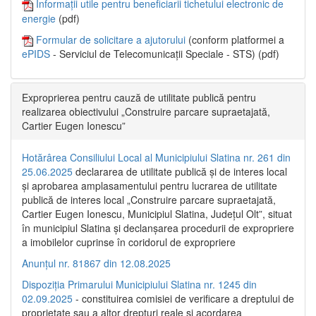
Informații utile pentru beneficiarii tichetului electronic de
energie
(pdf)
Formular de solicitare a ajutorului
(conform platformei a
ePIDS
- Serviciul de Telecomunicații Speciale - STS) (pdf)
Exproprierea pentru cauză de utilitate publică pentru
realizarea obiectivului „Construire parcare supraetajată,
Cartier Eugen Ionescu”
Hotărârea Consiliului Local al Municipiului Slatina nr. 261 din
25.06.2025
declararea de utilitate publică și de interes local
și aprobarea amplasamentului pentru lucrarea de utilitate
publică de interes local „Construire parcare supraetajată,
Cartier Eugen Ionescu, Municipiul Slatina, Județul Olt”, situat
în municipiul Slatina și declanșarea procedurii de expropriere
a imobilelor cuprinse în coridorul de expropriere
Anunțul nr. 81867 din 12.08.2025
Dispoziția Primarului Municipiului Slatina nr. 1245 din
02.09.2025
- constituirea comisiei de verificare a dreptului de
proprietate sau a altor drepturi reale și acordarea