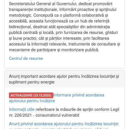
Secretariatului General al Guvernului, dedicat promovării
transparenței instituționale, informării proactive și sprijinului
metodologic. Concepută ca o platformă colaborativă și
accesibilă, aceasta funcționează ca un hub de referință
bidirecțional, destinat atât specialiștilor din administrația
publică centrală și locală, prin furnizarea de resurse, ghiduri
și bune practici, cât și părților interesate, prin facilitarea
accesului la informații relevante, instrumente de consultare și
mecanisme de participare și monitorizare publică.
Centrul de resurse
Anunț important acordare ajutor pentru încălzirea locuinței și
supliment pentru energie
Informare privind acordarea
ACTUALIZARE (23.12.2025)
ajutorului pentru încălzire
Informații utile
referitoare la măsurile de sprijin conform Legii
nr. 226/2021 - consumatorul vulnerabil
Anunț privind acordarea ajutorului pentru încălzirea locuinței