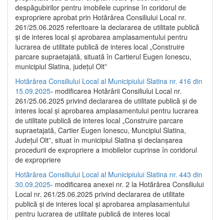
despăgubirilor pentru imobilele cuprinse în coridorul de
expropriere aprobat prin Hotărârea Consiliului Local nr.
261/25.06.2025 referitoare la declararea de utilitate publică
și de interes local și aprobarea amplasamentului pentru
lucrarea de utilitate publică de interes local „Construire
parcare supraetajată, situată în Cartierul Eugen Ionescu,
municipiul Slatina, județul Olt”
Hotărârea Consiliului Local al Municipiului Slatina nr. 416 din
15.09.2025
- modificarea Hotărârii Consiliului Local nr.
261/25.06.2025 privind declararea de utilitate publică și de
interes local și aprobarea amplasamentului pentru lucrarea
de utilitate publică de interes local „Construire parcare
supraetajată, Cartier Eugen Ionescu, Muncipiul Slatina,
Județul Olt”, situat în municipiul Slatina și declanșarea
procedurii de expropriere a imobilelor cuprinse în coridorul
de expropriere
Hotărârea Consiliului Local al Municipiului Slatina nr. 443 din
30.09.2025
- modificarea anexei nr. 2 la Hotărârea Consiliului
Local nr. 261/25.06.2025 privind declararea de utilitate
publică şi de interes local şi aprobarea amplasamentului
pentru lucrarea de utilitate publică de interes local