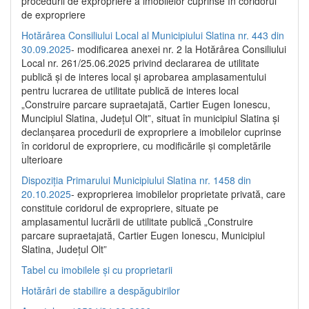
procedurii de expropriere a imobilelor cuprinse în coridorul
de expropriere
Hotărârea Consiliului Local al Municipiului Slatina nr. 443 din
30.09.2025
- modificarea anexei nr. 2 la Hotărârea Consiliului
Local nr. 261/25.06.2025 privind declararea de utilitate
publică şi de interes local şi aprobarea amplasamentului
pentru lucrarea de utilitate publică de interes local
„Construire parcare supraetajată, Cartier Eugen Ionescu,
Muncipiul Slatina, Judeţul Olt”, situat în municipiul Slatina şi
declanşarea procedurii de expropriere a imobilelor cuprinse
în coridorul de expropriere, cu modificările şi completările
ulterioare
Dispoziția Primarului Municipiului Slatina nr. 1458 din
20.10.2025
- exproprierea imobilelor proprietate privată, care
constituie coridorul de expropriere, situate pe
amplasamentul lucrării de utilitate publică „Construire
parcare supraetajată, Cartier Eugen Ionescu, Municipiul
Slatina, Județul Olt”
Tabel cu imobilele și cu proprietarii
Hotărâri de stabilire a despăgubirilor