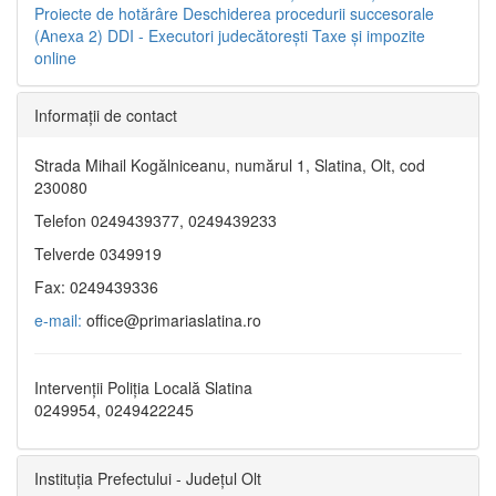
Proiecte de hotărâre
Deschiderea procedurii succesorale
(Anexa 2)
DDI - Executori judecătorești
Taxe şi impozite
online
Informaţii de contact
Strada Mihail Kogălniceanu, numărul 1, Slatina, Olt, cod
230080
Telefon 0249439377, 0249439233
Telverde 0349919
Fax: 0249439336
e-mail:
office@primariaslatina.ro
Intervenții Poliția Locală Slatina
0249954, 0249422245
Instituția Prefectului - Județul Olt