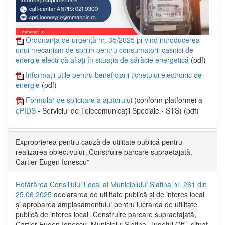
Ordonanța de urgență nr. 35/2025 privind introducerea
unui mecanism de sprijin pentru consumatorii casnici de
energie electrică aflați în situația de sărăcie energetică
(pdf)
Informații utile pentru beneficiarii tichetului electronic de
energie
(pdf)
Formular de solicitare a ajutorului
(conform platformei a
ePIDS
- Serviciul de Telecomunicații Speciale - STS) (pdf)
Exproprierea pentru cauză de utilitate publică pentru
realizarea obiectivului „Construire parcare supraetajată,
Cartier Eugen Ionescu”
Hotărârea Consiliului Local al Municipiului Slatina nr. 261 din
25.06.2025
declararea de utilitate publică și de interes local
și aprobarea amplasamentului pentru lucrarea de utilitate
publică de interes local „Construire parcare supraetajată,
Cartier Eugen Ionescu, Municipiul Slatina, Județul Olt”, situat