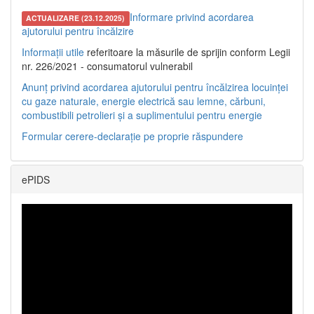
Informare privind acordarea
ACTUALIZARE (23.12.2025)
ajutorului pentru încălzire
Informații utile
referitoare la măsurile de sprijin conform Legii
nr. 226/2021 - consumatorul vulnerabil
Anunț privind acordarea ajutorului pentru încălzirea locuinței
cu gaze naturale, energie electrică sau lemne, cărbuni,
combustibili petrolieri și a suplimentului pentru energie
Formular cerere-declarație pe proprie răspundere
ePIDS