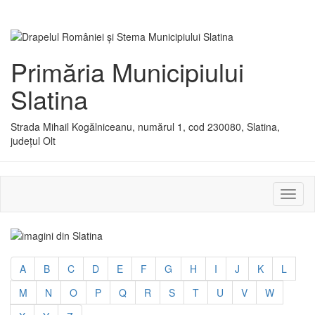
Primăria Municipiului
Slatina
Strada Mihail Kogălniceanu, numărul 1, cod 230080, Slatina,
județul Olt
Activ
sau
dezac
meniu
A
B
C
D
E
F
G
H
I
J
K
L
M
N
O
P
Q
R
S
T
U
V
W