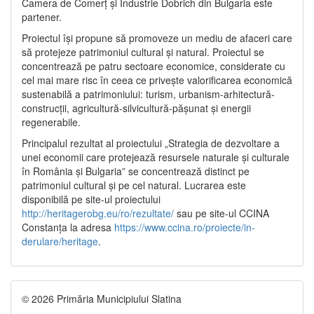
Camera de Comerț și Industrie Dobrich din Bulgaria este
partener.
Proiectul își propune să promoveze un mediu de afaceri care
să protejeze patrimoniul cultural și natural. Proiectul se
concentrează pe patru sectoare economice, considerate cu
cel mai mare risc în ceea ce privește valorificarea economică
sustenabilă a patrimoniului: turism, urbanism-arhitectură-
construcții, agricultură-silvicultură-pășunat și energii
regenerabile.
Principalul rezultat al proiectului „Strategia de dezvoltare a
unei economii care protejează resursele naturale și culturale
în România și Bulgaria” se concentrează distinct pe
patrimoniul cultural și pe cel natural. Lucrarea este
disponibilă pe site-ul proiectului
http://heritagerobg.eu/ro/rezultate/
sau pe site-ul CCINA
Constanța la adresa
https://www.ccina.ro/proiecte/in-
derulare/heritage
.
© 2026 Primăria Municipiului Slatina