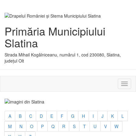
Primăria Municipiului
Slatina
Strada Mihail Kogălniceanu, numărul 1, cod 230080, Slatina,
județul Olt
Activ
sau
dezac
meniu
A
B
C
D
E
F
G
H
I
J
K
L
M
N
O
P
Q
R
S
T
U
V
W