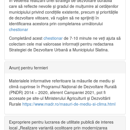
În vederea realizării unei strategii de dezvoltare durabilă
care să reflecte nevoile și gradul de mulțumire al cetățenilor
municipiului privind condițiile existente, precum și prioritățile
de dezvoltare viitoare, vă rugăm să ne sprijiniți în
identificarea acestora prin completarea următorului
chestionar
Completând acest
chestionar
de 7-10 minute ne veți ajuta să
colectam cele mai valoroase informații pentru redactarea
Strategiei de Dezvoltare Urbană a Municipiului Slatina.
Anunț pentru fermieri
Materialele informative referitoare la măsurile de mediu și
climă cuprinse în Programul Național de Dezvoltare Rurală
(PNDR) 2014 – 2020, aferent Campaniei 2021, pot fi
accesate pe site-ul Ministerului Agriculturii și Dezvoltării
Rurale
https://www.madr.ro/masuri-de-mediu-si-clima.html
Expropriere pentru lucrarea de utilitate publică de interes
local „Realizare variantă ocolitoare prin modernizarea