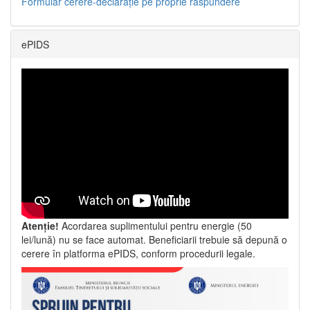
Formular cerere-declarație pe proprie răspundere
ePIDS
Atenție!
Acordarea suplimentului pentru energie (50
lei/lună) nu se face automat. Beneficiarii trebuie să depună o
cerere în platforma ePIDS, conform procedurii legale.