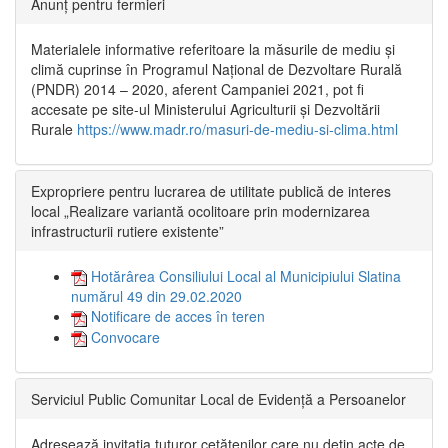
Anunț pentru fermieri
Materialele informative referitoare la măsurile de mediu și
climă cuprinse în Programul Național de Dezvoltare Rurală
(PNDR) 2014 – 2020, aferent Campaniei 2021, pot fi
accesate pe site-ul Ministerului Agriculturii și Dezvoltării
Rurale
https://www.madr.ro/masuri-de-mediu-si-clima.html
Expropriere pentru lucrarea de utilitate publică de interes
local „Realizare variantă ocolitoare prin modernizarea
infrastructurii rutiere existente”
Hotărârea Consiliului Local al Municipiului Slatina
numărul 49 din 29.02.2020
Notificare de acces în teren
Convocare
Serviciul Public Comunitar Local de Evidență a Persoanelor
Adresează invitația tuturor cetățenilor care nu dețin acte de