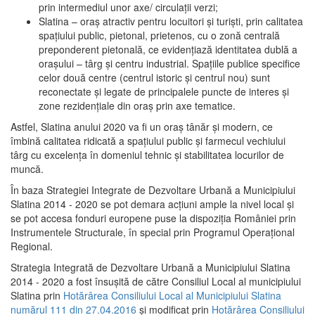
prin intermediul unor axe/ circulații verzi;
Slatina – oraş atractiv pentru locuitori şi turişti, prin calitatea
spaţiului public, pietonal, prietenos, cu o zonă centrală
preponderent pietonală, ce evidenţiază identitatea dublă a
oraşului – târg şi centru industrial. Spaţiile publice specifice
celor două centre (centrul istoric şi centrul nou) sunt
reconectate şi legate de principalele puncte de interes şi
zone rezidenţiale din oraş prin axe tematice.
Astfel, Slatina anului 2020 va fi un oraş tânăr şi modern, ce
îmbină calitatea ridicată a spaţiului public şi farmecul vechiului
târg cu excelenţa în domeniul tehnic şi stabilitatea locurilor de
muncă.
În baza Strategiei Integrate de Dezvoltare Urbană a Municipiului
Slatina 2014 - 2020 se pot demara acţiuni ample la nivel local şi
se pot accesa fonduri europene puse la dispoziţia României prin
Instrumentele Structurale, în special prin Programul Operațional
Regional.
Strategia Integrată de Dezvoltare Urbană a Municipiului Slatina
2014 - 2020 a fost însuşită de către Consiliul Local al municipiului
Slatina prin
Hotărârea Consiliului Local al Municipiului Slatina
numărul 111 din 27.04.2016
și modificat prin
Hotărârea Consiliului