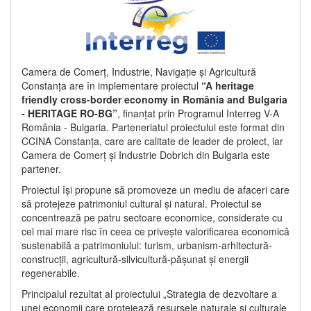
Camera de Comerț, Industrie, Navigație și Agricultură
Constanța are în implementare proiectul
“A heritage
friendly cross-border economy in România and Bulgaria
- HERITAGE RO-BG”
, finanțat prin Programul Interreg V-A
România - Bulgaria. Parteneriatul proiectului este format din
CCINA Constanța, care are calitate de leader de proiect, iar
Camera de Comerț și Industrie Dobrich din Bulgaria este
partener.
Proiectul își propune să promoveze un mediu de afaceri care
să protejeze patrimoniul cultural și natural. Proiectul se
concentrează pe patru sectoare economice, considerate cu
cel mai mare risc în ceea ce privește valorificarea economică
sustenabilă a patrimoniului: turism, urbanism-arhitectură-
construcții, agricultură-silvicultură-pășunat și energii
regenerabile.
Principalul rezultat al proiectului „Strategia de dezvoltare a
unei economii care protejează resursele naturale și culturale