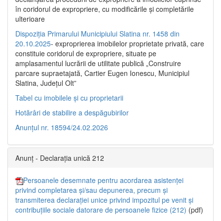
în coridorul de expropriere, cu modificările şi completările
ulterioare
Dispoziția Primarului Municipiului Slatina nr. 1458 din
20.10.2025
- exproprierea imobilelor proprietate privată, care
constituie coridorul de expropriere, situate pe
amplasamentul lucrării de utilitate publică „Construire
parcare supraetajată, Cartier Eugen Ionescu, Municipiul
Slatina, Județul Olt”
Tabel cu imobilele și cu proprietarii
Hotărâri de stabilire a despăgubirilor
Anunțul nr. 18594/24.02.2026
Anunț - Declarația unică 212
Persoanele desemnate pentru acordarea asistenței
privind completarea și/sau depunerea, precum și
transmiterea declarației unice privind impozitul pe venit și
contribuțiile sociale datorare de persoanele fizice (212)
(pdf)