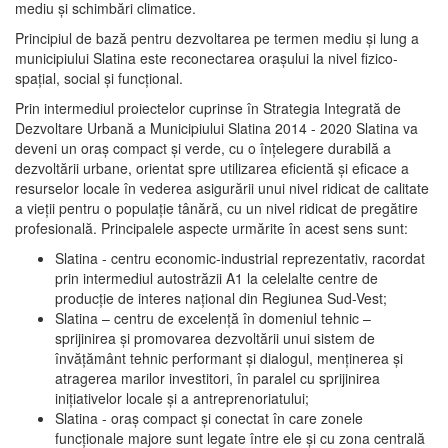
mediu şi schimbări climatice.
Principiul de bază pentru dezvoltarea pe termen mediu şi lung a
municipiului Slatina este reconectarea oraşului la nivel fizico-
spaţial, social şi funcţional.
Prin intermediul proiectelor cuprinse în Strategia Integrată de
Dezvoltare Urbană a Municipiului Slatina 2014 - 2020 Slatina va
deveni un oraş compact şi verde, cu o înţelegere durabilă a
dezvoltării urbane, orientat spre utilizarea eficientă şi eficace a
resurselor locale în vederea asigurării unui nivel ridicat de calitate
a vieţii pentru o populaţie tânără, cu un nivel ridicat de pregătire
profesională. Principalele aspecte urmărite în acest sens sunt:
Slatina - centru economic-industrial reprezentativ, racordat
prin intermediul autostrăzii A1 la celelalte centre de
producţie de interes naţional din Regiunea Sud-Vest;
Slatina – centru de excelenţă în domeniul tehnic –
sprijinirea şi promovarea dezvoltării unui sistem de
învăţământ tehnic performant şi dialogul, menţinerea şi
atragerea marilor investitori, în paralel cu sprijinirea
iniţiativelor locale şi a antreprenoriatului;
Slatina - oraş compact şi conectat în care zonele
funcţionale majore sunt legate între ele şi cu zona centrală