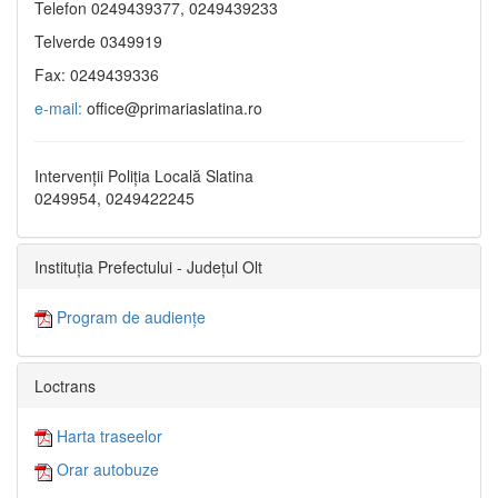
Telefon 0249439377, 0249439233
Telverde 0349919
Fax: 0249439336
e-mail:
office@primariaslatina.ro
Intervenții Poliția Locală Slatina
0249954, 0249422245
Instituția Prefectului - Județul Olt
Program de audiențe
Loctrans
Harta traseelor
Orar autobuze