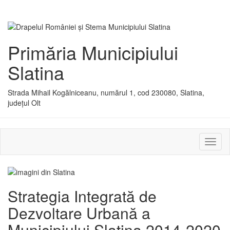
Primăria Municipiului
Slatina
Strada Mihail Kogălniceanu, numărul 1, cod 230080, Slatina,
județul Olt
Activ
sau
dezac
meniu
Strategia Integrată de
Dezvoltare Urbană a
Municipiului Slatina 2014-2020