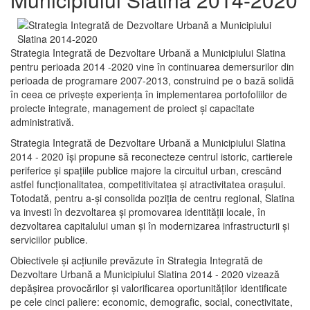
Strategia Integrată de Dezvoltare Urbană a Municipiului Slatina
pentru perioada 2014 -2020 vine în continuarea demersurilor din
perioada de programare 2007-2013, construind pe o bază solidă
în ceea ce priveşte experienţa în implementarea portofoliilor de
proiecte integrate, management de proiect și capacitate
administrativă.
Strategia Integrată de Dezvoltare Urbană a Municipiului Slatina
2014 - 2020 își propune să reconecteze centrul istoric, cartierele
periferice şi spaţiile publice majore la circuitul urban, crescând
astfel funcţionalitatea, competitivitatea şi atractivitatea oraşului.
Totodată, pentru a-şi consolida poziţia de centru regional, Slatina
va investi în dezvoltarea şi promovarea identităţii locale, în
dezvoltarea capitalului uman şi în modernizarea infrastructurii şi
serviciilor publice.
Obiectivele şi acţiunile prevăzute în Strategia Integrată de
Dezvoltare Urbană a Municipiului Slatina 2014 - 2020 vizează
depășirea provocărilor şi valorificarea oportunităţilor identificate
pe cele cinci paliere: economic, demografic, social, conectivitate,