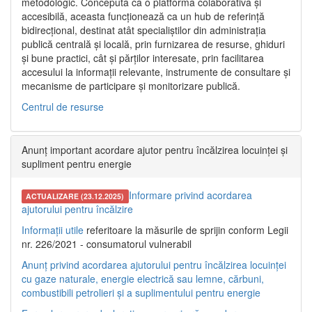
metodologic. Concepută ca o platformă colaborativă și
accesibilă, aceasta funcționează ca un hub de referință
bidirecțional, destinat atât specialiștilor din administrația
publică centrală și locală, prin furnizarea de resurse, ghiduri
și bune practici, cât și părților interesate, prin facilitarea
accesului la informații relevante, instrumente de consultare și
mecanisme de participare și monitorizare publică.
Centrul de resurse
Anunț important acordare ajutor pentru încălzirea locuinței și
supliment pentru energie
Informare privind acordarea
ACTUALIZARE (23.12.2025)
ajutorului pentru încălzire
Informații utile
referitoare la măsurile de sprijin conform Legii
nr. 226/2021 - consumatorul vulnerabil
Anunț privind acordarea ajutorului pentru încălzirea locuinței
cu gaze naturale, energie electrică sau lemne, cărbuni,
combustibili petrolieri și a suplimentului pentru energie