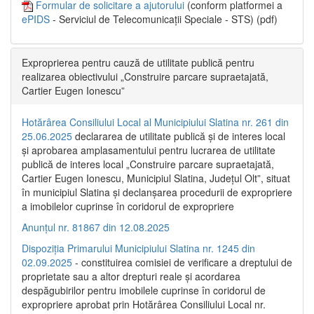
Formular de solicitare a ajutorului
(conform platformei a
ePIDS
- Serviciul de Telecomunicații Speciale - STS) (pdf)
Exproprierea pentru cauză de utilitate publică pentru
realizarea obiectivului „Construire parcare supraetajată,
Cartier Eugen Ionescu”
Hotărârea Consiliului Local al Municipiului Slatina nr. 261 din
25.06.2025
declararea de utilitate publică și de interes local
și aprobarea amplasamentului pentru lucrarea de utilitate
publică de interes local „Construire parcare supraetajată,
Cartier Eugen Ionescu, Municipiul Slatina, Județul Olt”, situat
în municipiul Slatina și declanșarea procedurii de expropriere
a imobilelor cuprinse în coridorul de expropriere
Anunțul nr. 81867 din 12.08.2025
Dispoziția Primarului Municipiului Slatina nr. 1245 din
02.09.2025
- constituirea comisiei de verificare a dreptului de
proprietate sau a altor drepturi reale și acordarea
despăgubirilor pentru imobilele cuprinse în coridorul de
expropriere aprobat prin Hotărârea Consiliului Local nr.