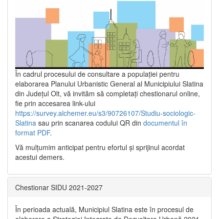
În cadrul procesului de consultare a populaţiei pentru
elaborarea Planului Urbanistic General al Municipiului Slatina
din Județul Olt, vă invităm să completați chestionarul online,
fie prin accesarea link-ului
https://survey.alchemer.eu/s3/90726107/Studiu-sociologic-
Slatina
sau prin scanarea codului QR din
documentul în
format PDF
.
Vă mulţumim anticipat pentru efortul şi sprijinul acordat
acestui demers.
Chestionar SIDU 2021-2027
În perioada actuală, Municipiul Slatina este în procesul de
elaborare a Strategiei Integrate de Dezvoltare Urbană 2021‐