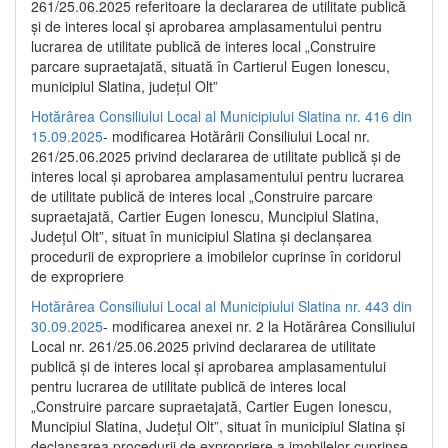
261/25.06.2025 referitoare la declararea de utilitate publică
și de interes local și aprobarea amplasamentului pentru
lucrarea de utilitate publică de interes local „Construire
parcare supraetajată, situată în Cartierul Eugen Ionescu,
municipiul Slatina, județul Olt”
Hotărârea Consiliului Local al Municipiului Slatina nr. 416 din
15.09.2025
- modificarea Hotărârii Consiliului Local nr.
261/25.06.2025 privind declararea de utilitate publică și de
interes local și aprobarea amplasamentului pentru lucrarea
de utilitate publică de interes local „Construire parcare
supraetajată, Cartier Eugen Ionescu, Muncipiul Slatina,
Județul Olt”, situat în municipiul Slatina și declanșarea
procedurii de expropriere a imobilelor cuprinse în coridorul
de expropriere
Hotărârea Consiliului Local al Municipiului Slatina nr. 443 din
30.09.2025
- modificarea anexei nr. 2 la Hotărârea Consiliului
Local nr. 261/25.06.2025 privind declararea de utilitate
publică şi de interes local şi aprobarea amplasamentului
pentru lucrarea de utilitate publică de interes local
„Construire parcare supraetajată, Cartier Eugen Ionescu,
Muncipiul Slatina, Judeţul Olt”, situat în municipiul Slatina şi
declanşarea procedurii de expropriere a imobilelor cuprinse