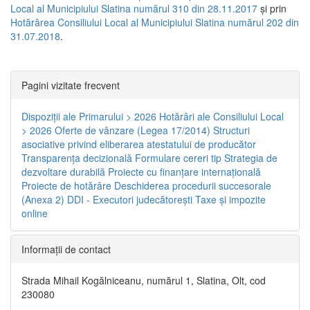
Local al Municipiului Slatina numărul 310 din 28.11.2017
și prin
Hotărârea Consiliului Local al Municipiului Slatina numărul 202 din
31.07.2018
.
Pagini vizitate frecvent
Dispoziţii ale Primarului > 2026
Hotărâri ale Consiliului Local
> 2026
Oferte de vânzare (Legea 17/2014)
Structuri
asociative privind eliberarea atestatului de producător
Transparenţa decizională
Formulare cereri tip
Strategia de
dezvoltare durabilă
Proiecte cu finanţare internaţională
Proiecte de hotărâre
Deschiderea procedurii succesorale
(Anexa 2)
DDI - Executori judecătorești
Taxe şi impozite
online
Informaţii de contact
Strada Mihail Kogălniceanu, numărul 1, Slatina, Olt, cod
230080