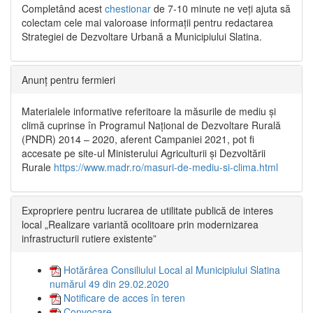
Completând acest
chestionar
de 7-10 minute ne veți ajuta să
colectam cele mai valoroase informații pentru redactarea
Strategiei de Dezvoltare Urbană a Municipiului Slatina.
Anunț pentru fermieri
Materialele informative referitoare la măsurile de mediu și
climă cuprinse în Programul Național de Dezvoltare Rurală
(PNDR) 2014 – 2020, aferent Campaniei 2021, pot fi
accesate pe site-ul Ministerului Agriculturii și Dezvoltării
Rurale
https://www.madr.ro/masuri-de-mediu-si-clima.html
Expropriere pentru lucrarea de utilitate publică de interes
local „Realizare variantă ocolitoare prin modernizarea
infrastructurii rutiere existente”
Hotărârea Consiliului Local al Municipiului Slatina
numărul 49 din 29.02.2020
Notificare de acces în teren
Convocare