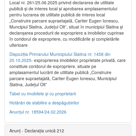
Local nr. 261/25.06.2025 privind declararea de utilitate
publică şi de interes local şi aprobarea amplasamentului
pentru lucrarea de utilitate publică de interes local
„Construire parcare supraetajată, Cartier Eugen Ionescu,
Muncipiul Slatina, Judeţul Olt”, situat în municipiul Slatina şi
declanşarea procedurii de expropriere a imobilelor cuprinse
în coridorul de expropriere, cu modificările şi completările
ulterioare
Dispoziția Primarului Municipiului Slatina nr. 1458 din
20.10.2025
- exproprierea imobilelor proprietate privată, care
constituie coridorul de expropriere, situate pe
amplasamentul lucrării de utilitate publică „Construire
parcare supraetajată, Cartier Eugen Ionescu, Municipiul
Slatina, Județul Olt”
Tabel cu imobilele și cu proprietarii
Hotărâri de stabilire a despăgubirilor
Anunțul nr. 18594/24.02.2026
Anunț - Declarația unică 212