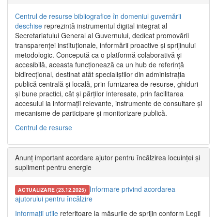
Centrul de resurse bibliografice în domeniul guvernării
deschise
reprezintă instrumentul digital integrat al
Secretariatului General al Guvernului, dedicat promovării
transparenței instituționale, informării proactive și sprijinului
metodologic. Concepută ca o platformă colaborativă și
accesibilă, aceasta funcționează ca un hub de referință
bidirecțional, destinat atât specialiștilor din administrația
publică centrală și locală, prin furnizarea de resurse, ghiduri
și bune practici, cât și părților interesate, prin facilitarea
accesului la informații relevante, instrumente de consultare și
mecanisme de participare și monitorizare publică.
Centrul de resurse
Anunț important acordare ajutor pentru încălzirea locuinței și
supliment pentru energie
Informare privind acordarea
ACTUALIZARE (23.12.2025)
ajutorului pentru încălzire
Informații utile
referitoare la măsurile de sprijin conform Legii