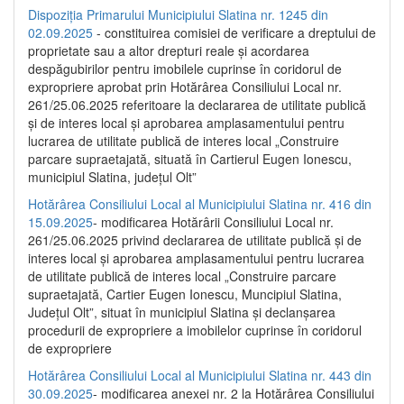
Dispoziția Primarului Municipiului Slatina nr. 1245 din
02.09.2025
- constituirea comisiei de verificare a dreptului de
proprietate sau a altor drepturi reale și acordarea
despăgubirilor pentru imobilele cuprinse în coridorul de
expropriere aprobat prin Hotărârea Consiliului Local nr.
261/25.06.2025 referitoare la declararea de utilitate publică
și de interes local și aprobarea amplasamentului pentru
lucrarea de utilitate publică de interes local „Construire
parcare supraetajată, situată în Cartierul Eugen Ionescu,
municipiul Slatina, județul Olt”
Hotărârea Consiliului Local al Municipiului Slatina nr. 416 din
15.09.2025
- modificarea Hotărârii Consiliului Local nr.
261/25.06.2025 privind declararea de utilitate publică și de
interes local și aprobarea amplasamentului pentru lucrarea
de utilitate publică de interes local „Construire parcare
supraetajată, Cartier Eugen Ionescu, Muncipiul Slatina,
Județul Olt”, situat în municipiul Slatina și declanșarea
procedurii de expropriere a imobilelor cuprinse în coridorul
de expropriere
Hotărârea Consiliului Local al Municipiului Slatina nr. 443 din
30.09.2025
- modificarea anexei nr. 2 la Hotărârea Consiliului