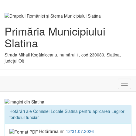
Primăria Municipiului
Slatina
Strada Mihail Kogălniceanu, numărul 1, cod 230080, Slatina,
județul Olt
Activ
sau
dezac
meniu
Hotărâri ale Comisiei Locale Slatina pentru aplicarea Legilor
fondului funciar
Hotărârea nr.
12/31.07.2026