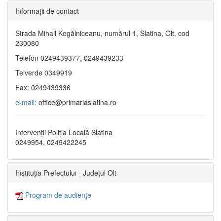
Informaţii de contact
Strada Mihail Kogălniceanu, numărul 1, Slatina, Olt, cod
230080
Telefon 0249439377, 0249439233
Telverde 0349919
Fax: 0249439336
e-mail:
office@primariaslatina.ro
Intervenții Poliția Locală Slatina
0249954, 0249422245
Instituția Prefectului - Județul Olt
Program de audiențe