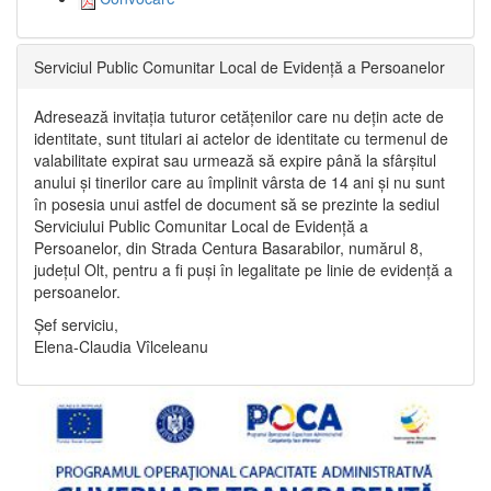
Serviciul Public Comunitar Local de Evidență a Persoanelor
Adresează invitația tuturor cetățenilor care nu dețin acte de
identitate, sunt titulari ai actelor de identitate cu termenul de
valabilitate expirat sau urmează să expire până la sfârșitul
anului și tinerilor care au împlinit vârsta de 14 ani și nu sunt
în posesia unui astfel de document să se prezinte la sediul
Serviciului Public Comunitar Local de Evidență a
Persoanelor, din Strada Centura Basarabilor, numărul 8,
județul Olt, pentru a fi puși în legalitate pe linie de evidență a
persoanelor.
Șef serviciu,
Elena-Claudia Vîlceleanu