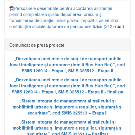
Persoanele desemnate pentru acordarea asistenței
privind completarea și/sau depunerea, precum și
transmiterea declarației unice privind impozitul pe venit și
contribuțiile sociale datorare de persoanele fizice (212)
(pdf)
Comunicat de presă proiecte
„Dezvoltarea unei rețele de stații de transport public
local inteligente și autonome (Intelli Bus Hub Net)”, cod
SMIS 128914 - Etapa I, SMIS 325512 - Etapa II
„Dezvoltarea unei rețele de stații de transport public
local inteligente și autonome (Intelli Bus Hub Net)”, cod
SMIS 128914 - Etapa I, SMIS 325512 - Etapa II - finalizat
„Sistem integrat de management al traficului și
mobilității urbane și impunere a regulilor, siguranță și
securitate”, cod SMIS 325513 – Etapa II
„Sistem integrat de management al traficului și
mobilității urbane și impunere a regulilor, siguranță și
securitate”, cod SMIS 325513 – finalizat