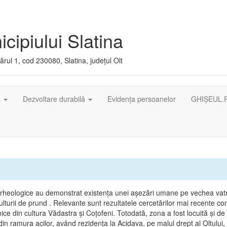
cipiului Slatina
rul 1, cod 230080, Slatina, județul Olt
ș
Dezvoltare durabilă
Evidența persoanelor
GHIȘEUL.
arheologice au demonstrat existenţa unei aşezări umane pe vechea vatr
lturii de prund . Relevante sunt rezultatele cercetărilor mai recente co
ice din cultura Vădastra şi Coţofeni. Totodată, zona a fost locuită şi de t
in ramura acilor, având rezidenţa la Acidava, pe malul drept al Oltului