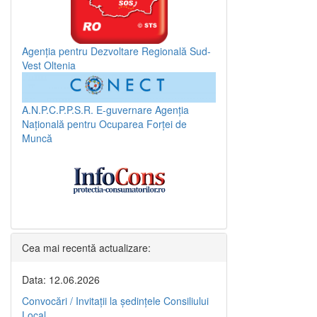
Agenția pentru Dezvoltare Regională Sud-
Vest Oltenia
A.N.P.C.P.P.S.R.
E-guvernare
Agenția
Națională pentru Ocuparea Forței de
Muncă
Cea mai recentă actualizare:
Data: 12.06.2026
Convocări / Invitaţii la şedinţele Consiliului
Local