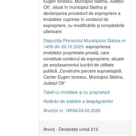
Eugen Ionescu, Muncipiul Slatina, Judeţul
Olt”, situat în municipiul Slatina şi
declanşarea procedurii de expropriere a
imobilelor cuprinse în coridorul de
expropriere, cu modificările şi completările
ulterioare
Dispoziția Primarului Municipiului Slatina nr.
1458 din 20.10.2025
- exproprierea
imobilelor proprietate privată, care
constituie coridorul de expropriere, situate
pe amplasamentul lucrării de utilitate
publică „Construire parcare supraetajată,
Cartier Eugen Ionescu, Municipiul Slatina,
Județul Olt”
Tabel cu imobilele și cu proprietarii
Hotărâri de stabilire a despăgubirilor
Anunțul nr. 18594/24.02.2026
Anunț - Declarația unică 212