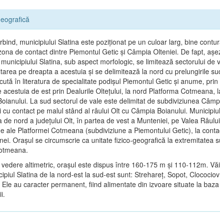
eografică
bind, municipiului Slatina este poziţionat pe un culoar larg, bine contur
n zona de contact dintre Piemontul Getic şi Câmpia Olteniei. De fapt, aş
municipiului Slatina, sub aspect morfologic, se limitează sectorului de v
tarea pe dreapta a acestuia şi se delimitează la nord cu prelungirile su
cută în literatura de specialitate podişul Piemontul Getic şi anume, prin
e acestuia de est prin Dealurile Olteţului, la nord Platforma Cotmeana, l
oianului. La sud sectorul de vale este delimitat de subdiviziunea Câmp
 cu contact pe malul stând al râului Olt cu Câmpia Boianului. Municipiul
a de nord a judeţului Olt, în partea de vest a Munteniei, pe Valea Râului
ne ale Platformei Cotmeana (subdiviziune a Piemontului Getic), la contac
ei. Oraşul se circumscrie ca unitate fizico-geografică la extremitatea 
Cotmeana.
 vedere altimetric, oraşul este dispus între 160-175 m şi 110-112m. Văi
ipiul Slatina de la nord-est la sud-est sunt: Strehareţ, Sopot, Clocociov
 Ele au caracter permanent, fiind alimentate din izvoare situate la baza 
i.