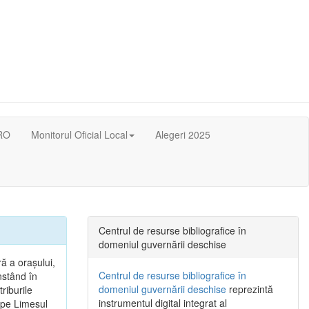
RO
Monitorul Oficial Local
Alegeri 2025
Centrul de resurse bibliografice în
domeniul guvernării deschise
ă a oraşului,
Centrul de resurse bibliografice în
nstând în
domeniul guvernării deschise
reprezintă
riburile
instrumentul digital integrat al
, pe Limesul