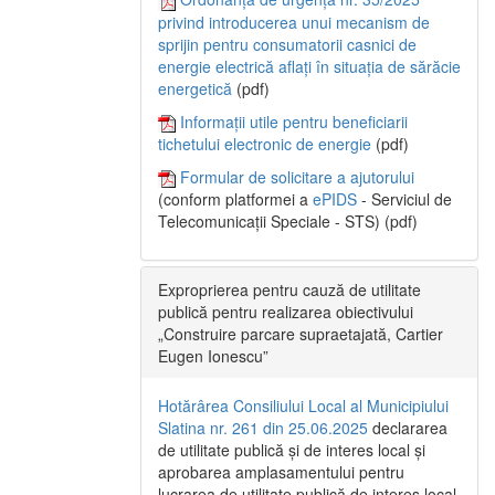
privind introducerea unui mecanism de
sprijin pentru consumatorii casnici de
energie electrică aflați în situația de sărăcie
energetică
(pdf)
Informații utile pentru beneficiarii
tichetului electronic de energie
(pdf)
Formular de solicitare a ajutorului
(conform platformei a
ePIDS
- Serviciul de
Telecomunicații Speciale - STS) (pdf)
Exproprierea pentru cauză de utilitate
publică pentru realizarea obiectivului
„Construire parcare supraetajată, Cartier
Eugen Ionescu”
Hotărârea Consiliului Local al Municipiului
Slatina nr. 261 din 25.06.2025
declararea
de utilitate publică și de interes local și
aprobarea amplasamentului pentru
lucrarea de utilitate publică de interes local