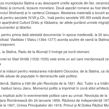
aza municipiului Slatina s-au descoperit unelte agricole din fier, ceram
gillata) şi comună, tezaure monetare. Două aşezări romane au fost identi
unctul Strehareţi şi în cartierul Cireaşov. Atestarea materială a locuirii a
ă pentru secolele IV-VII p.Ch., însă pentru secolele VIII-XIII există dov
e aparţinând Culturii Dridu şi Vădastra, iar altele purtând urmele migraţii
cumanilor şi tătarilor.
st pentru prima dată atestată documentar în epoca medievală, la 20 ian
 oficial: Vladislav I Vlaicu (1364-1377) acorda scutire de vamă la Slatina
 braşoveni.
, la Slatina, Radu de la Afumaţi îi învinge pe turcii otomani.
mniei lui Vlad Vintilă (1532-1535) este emis un act care menţionează c
a
l ia măsuri pentru restaurarea mănăstirii Clocociov, de la Slatina, ca r
iile aduse de populaţie în demersurile sale politice.
rnă, Slatina a trăit din plin Revoluţia de la 1821. Aici, Tudor s-a întâln
haiduci Iancu Jianu. Momentul politic a imprimat în zonă stilul arhitect
au implicat activ în evenimentele politice care au urmat: Revoluţia de la
 ţara Românească din 24 ianuarie 1859, Războiul de independenţă 18
e la 1907, Unirea Principatelor din 1918, Primul şi Al Doilea Război Mo