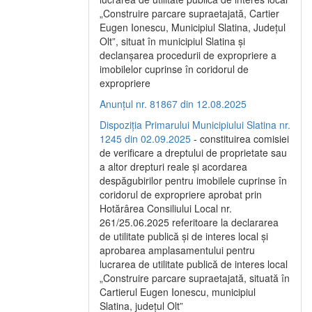
„Construire parcare supraetajată, Cartier
Eugen Ionescu, Municipiul Slatina, Județul
Olt”, situat în municipiul Slatina și
declanșarea procedurii de expropriere a
imobilelor cuprinse în coridorul de
expropriere
Anunțul nr. 81867 din 12.08.2025
Dispoziția Primarului Municipiului Slatina nr.
1245 din 02.09.2025
- constituirea comisiei
de verificare a dreptului de proprietate sau
a altor drepturi reale și acordarea
despăgubirilor pentru imobilele cuprinse în
coridorul de expropriere aprobat prin
Hotărârea Consiliului Local nr.
261/25.06.2025 referitoare la declararea
de utilitate publică și de interes local și
aprobarea amplasamentului pentru
lucrarea de utilitate publică de interes local
„Construire parcare supraetajată, situată în
Cartierul Eugen Ionescu, municipiul
Slatina, județul Olt”