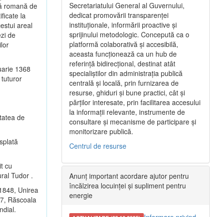
Secretariatului General al Guvernului,
ică romană de
dedicat promovării transparenței
ficate la
instituționale, informării proactive și
cestui areal
sprijinului metodologic. Concepută ca o
ezi de
platformă colaborativă și accesibilă,
lor
aceasta funcționează ca un hub de
referință bidirecțional, destinat atât
uarie 1368
specialiștilor din administrația publică
 tuturor
centrală și locală, prin furnizarea de
resurse, ghiduri și bune practici, cât și
părților interesate, prin facilitarea accesului
la informații relevante, instrumente de
etatea de
consultare și mecanisme de participare și
monitorizare publică.
ăsplată
Centrul de resurse
it cu
ural Tudor .
Anunț important acordare ajutor pentru
încălzirea locuinței și supliment pentru
 1848, Unirea
energie
77, Răscoala
ndial.