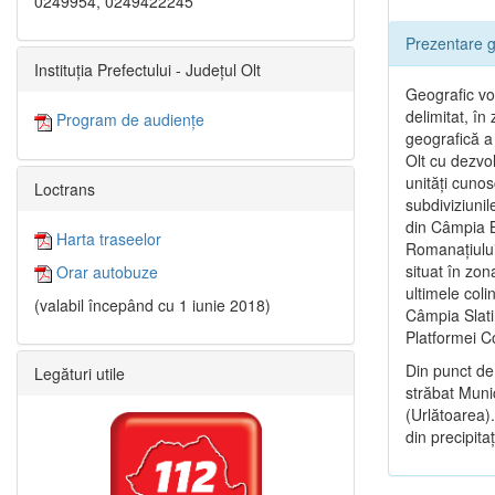
0249954, 0249422245
Prezentare g
Instituția Prefectului - Județul Olt
Geografic vor
delimitat, î
Program de audiențe
geografică a 
Olt cu dezvol
unităţi cunos
Loctrans
subdiviziunil
din Câmpia B
Harta traseelor
Romanaţiului
situat în zon
Orar autobuze
ultimele coli
(valabil începând cu 1 iunie 2018)
Câmpia Slatin
Platformei 
Din punct de
Legături utile
străbat Munic
(Urlătoarea).
din precipitaţi