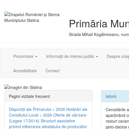
Primăria Muni
Strada Mihail Kogălniceanu, numă
Prezentare
Informații de interes public
Despre ora
Accesibilitate
Contact
Pagini vizitate frecvent
Istoric
Dispoziţii ale Primarului > 2026
Hotărâri ale
Cercetările 
Consiliului Local > 2026
Oferte de vânzare
aparţinând cu
(Legea 17/2014)
Structuri asociative
resturi ceram
privind eliberarea atestatului de producător
geto-dacice d