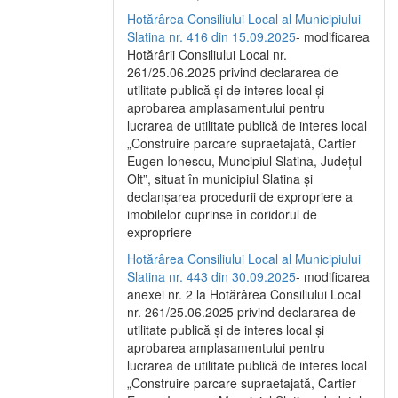
Hotărârea Consiliului Local al Municipiului
Slatina nr. 416 din 15.09.2025
- modificarea
Hotărârii Consiliului Local nr.
261/25.06.2025 privind declararea de
utilitate publică și de interes local și
aprobarea amplasamentului pentru
lucrarea de utilitate publică de interes local
„Construire parcare supraetajată, Cartier
Eugen Ionescu, Muncipiul Slatina, Județul
Olt”, situat în municipiul Slatina și
declanșarea procedurii de expropriere a
imobilelor cuprinse în coridorul de
expropriere
Hotărârea Consiliului Local al Municipiului
Slatina nr. 443 din 30.09.2025
- modificarea
anexei nr. 2 la Hotărârea Consiliului Local
nr. 261/25.06.2025 privind declararea de
utilitate publică şi de interes local şi
aprobarea amplasamentului pentru
lucrarea de utilitate publică de interes local
„Construire parcare supraetajată, Cartier