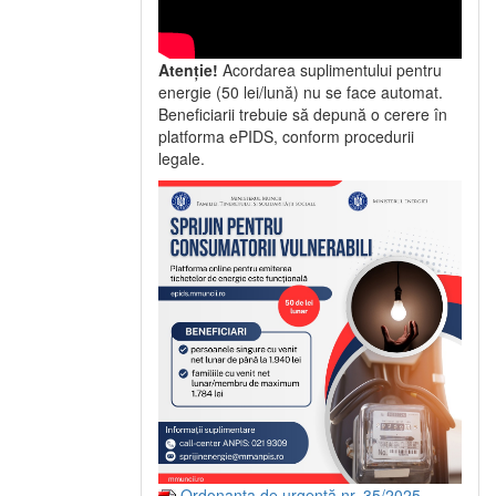
Atenție!
Acordarea suplimentului pentru
energie (50 lei/lună) nu se face automat.
Beneficiarii trebuie să depună o cerere în
platforma ePIDS, conform procedurii
legale.
Ordonanța de urgență nr. 35/2025