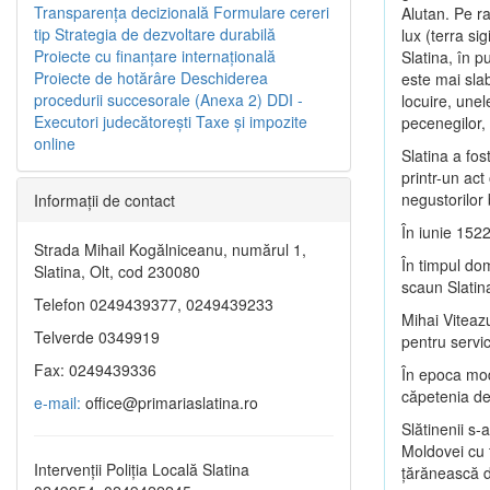
Transparenţa decizională
Formulare cereri
Alutan. Pe r
tip
Strategia de dezvoltare durabilă
lux (terra si
Proiecte cu finanţare internaţională
Slatina, în p
Proiecte de hotărâre
Deschiderea
este mai slab
procedurii succesorale (Anexa 2)
DDI -
locuire, unel
Executori judecătorești
Taxe şi impozite
pecenegilor, 
online
Slatina a fo
printr-un act
negustorilor
Informaţii de contact
În iunie 1522
Strada Mihail Kogălniceanu, numărul 1,
În timpul do
Slatina, Olt, cod 230080
scaun Slatin
Telefon 0249439377, 0249439233
Mihai Viteazu
Telverde 0349919
pentru servic
Fax: 0249439336
În epoca mode
căpetenia de 
e-mail:
office@primariaslatina.ro
Slătinenii s-
Moldovei cu
Intervenții Poliția Locală Slatina
ţărănească d