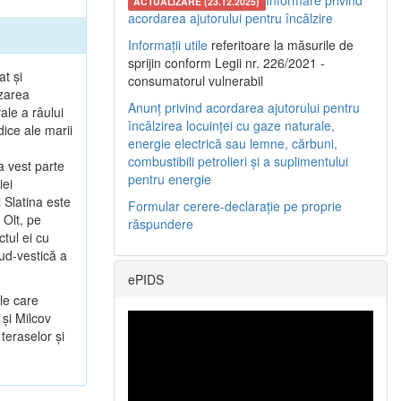
Informare privind
ACTUALIZARE (23.12.2025)
acordarea ajutorului pentru încălzire
Informații utile
referitoare la măsurile de
sprijin conform Legii nr. 226/2021 -
at şi
consumatorul vulnerabil
ezarea
Anunț privind acordarea ajutorului pentru
ale a râului
încălzirea locuinței cu gaze naturale,
dice ale marii
energie electrică sau lemne, cărbuni,
combustibili petrolieri și a suplimentului
a vest parte
pentru energie
iei
 Slatina este
Formular cerere-declarație pe proprie
 Olt, pe
răspundere
tul ei cu
sud-vestică a
ePIDS
le care
 şi Milcov
teraselor şi