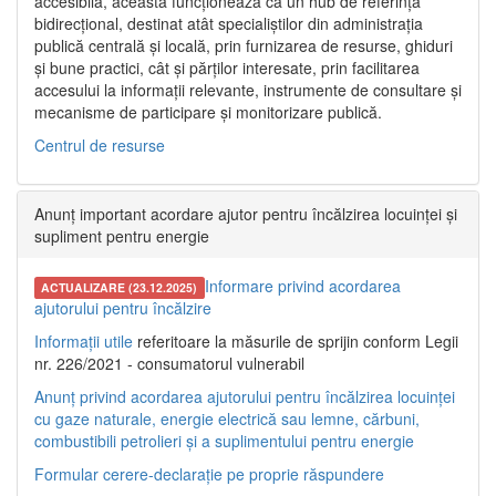
accesibilă, aceasta funcționează ca un hub de referință
bidirecțional, destinat atât specialiștilor din administrația
publică centrală și locală, prin furnizarea de resurse, ghiduri
și bune practici, cât și părților interesate, prin facilitarea
accesului la informații relevante, instrumente de consultare și
mecanisme de participare și monitorizare publică.
Centrul de resurse
Anunț important acordare ajutor pentru încălzirea locuinței și
supliment pentru energie
Informare privind acordarea
ACTUALIZARE (23.12.2025)
ajutorului pentru încălzire
Informații utile
referitoare la măsurile de sprijin conform Legii
nr. 226/2021 - consumatorul vulnerabil
Anunț privind acordarea ajutorului pentru încălzirea locuinței
cu gaze naturale, energie electrică sau lemne, cărbuni,
combustibili petrolieri și a suplimentului pentru energie
Formular cerere-declarație pe proprie răspundere