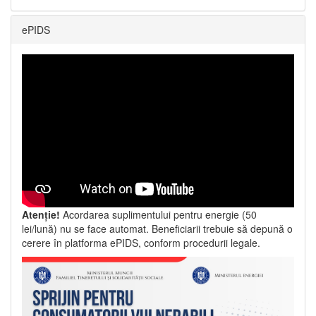
ePIDS
Atenție!
Acordarea suplimentului pentru energie (50
lei/lună) nu se face automat. Beneficiarii trebuie să depună o
cerere în platforma ePIDS, conform procedurii legale.