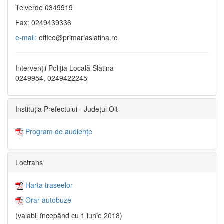
Telverde 0349919
Fax: 0249439336
e-mail:
office@primariaslatina.ro
Intervenții Poliția Locală Slatina
0249954, 0249422245
Instituția Prefectului - Județul Olt
Program de audiențe
Loctrans
Harta traseelor
Orar autobuze
(valabil începând cu 1 iunie 2018)