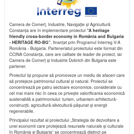
Camera de Comerț, Industrie, Navigație și Agricultură
Constanța are în implementare proiectul
“A heritage
friendly cross-border economy in România and Bulgaria
- HERITAGE RO-BG”
, finanțat prin Programul Interreg V-A
România - Bulgaria. Parteneriatul proiectului este format din
CCINA Constanța, care are calitate de leader de proiect, iar
Camera de Comerț și Industrie Dobrich din Bulgaria este
partener.
Proiectul își propune să promoveze un mediu de afaceri care
să protejeze patrimoniul cultural și natural. Proiectul se
concentrează pe patru sectoare economice, considerate cu
cel mai mare risc în ceea ce privește valorificarea economică
sustenabilă a patrimoniului: turism, urbanism-arhitectură-
construcții, agricultură-silvicultură-pășunat și energii
regenerabile.
Principalul rezultat al proiectului „Strategia de dezvoltare a
unei economii care protejează resursele naturale și culturale
în România și Bulgaria” se concentrează distinct pe