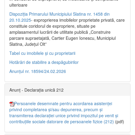
ulterioare
Dispoziția Primarului Municipiului Slatina nr. 1458 din
20.10.2025
- exproprierea imobilelor proprietate privată, care
constituie coridorul de expropriere, situate pe
amplasamentul lucrării de utilitate publică „Construire
parcare supraetajată, Cartier Eugen Ionescu, Municipiul
Slatina, Județul Olt”
Tabel cu imobilele și cu proprietarii
Hotărâri de stabilire a despăgubirilor
Anunțul nr. 18594/24.02.2026
Anunț - Declarația unică 212
Persoanele desemnate pentru acordarea asistenței
privind completarea și/sau depunerea, precum și
transmiterea declarației unice privind impozitul pe venit și
contribuțiile sociale datorare de persoanele fizice (212)
(pdf)