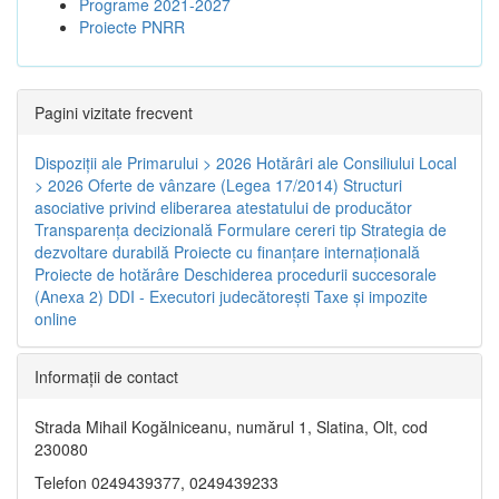
Programe 2021-2027
Proiecte PNRR
Pagini vizitate frecvent
Dispoziţii ale Primarului > 2026
Hotărâri ale Consiliului Local
> 2026
Oferte de vânzare (Legea 17/2014)
Structuri
asociative privind eliberarea atestatului de producător
Transparenţa decizională
Formulare cereri tip
Strategia de
dezvoltare durabilă
Proiecte cu finanţare internaţională
Proiecte de hotărâre
Deschiderea procedurii succesorale
(Anexa 2)
DDI - Executori judecătorești
Taxe şi impozite
online
Informaţii de contact
Strada Mihail Kogălniceanu, numărul 1, Slatina, Olt, cod
230080
Telefon 0249439377, 0249439233