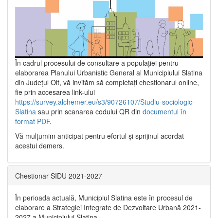
În cadrul procesului de consultare a populaţiei pentru
elaborarea Planului Urbanistic General al Municipiului Slatina
din Județul Olt, vă invităm să completați chestionarul online,
fie prin accesarea link-ului
https://survey.alchemer.eu/s3/90726107/Studiu-sociologic-
Slatina
sau prin scanarea codului QR din
documentul în
format PDF
.
Vă mulţumim anticipat pentru efortul şi sprijinul acordat
acestui demers.
Chestionar SIDU 2021-2027
În perioada actuală, Municipiul Slatina este în procesul de
elaborare a Strategiei Integrate de Dezvoltare Urbană 2021‐
2027 a Municipiului Slatina.