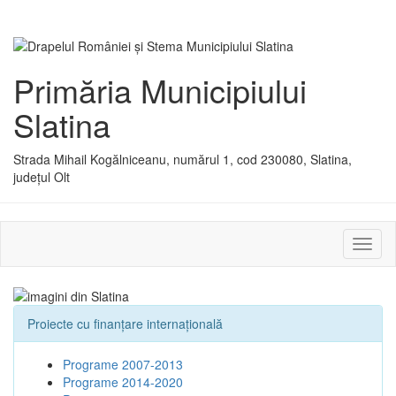
Primăria Municipiului
Slatina
Strada Mihail Kogălniceanu, numărul 1, cod 230080, Slatina,
județul Olt
Activ
sau
dezac
meniu
Proiecte cu finanţare internaţională
Programe 2007-2013
Programe 2014-2020