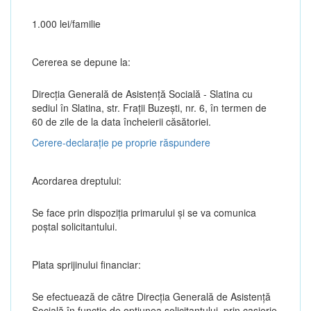
1.000 lei/familie
Cererea se depune la:
Direcția Generală de Asistenţă Socială - Slatina cu
sediul în Slatina, str. Fraţii Buzeşti, nr. 6, în termen de
60 de zile de la data încheierii căsătoriei.
Cerere-declarație pe proprie răspundere
Acordarea dreptului:
Se face prin dispoziția primarului și se va comunica
poștal solicitantului.
Plata sprijinului financiar:
Se efectuează de către Direcția Generală de Asistență
Socială în funcție de opțiunea solicitantului, prin casierie