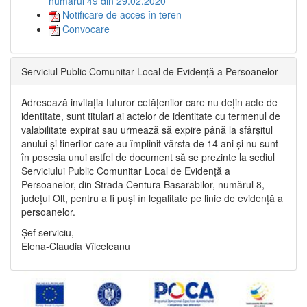
numărul 49 din 29.02.2020
Notificare de acces în teren
Convocare
Serviciul Public Comunitar Local de Evidență a Persoanelor
Adresează invitația tuturor cetățenilor care nu dețin acte de
identitate, sunt titulari ai actelor de identitate cu termenul de
valabilitate expirat sau urmează să expire până la sfârșitul
anului și tinerilor care au împlinit vârsta de 14 ani și nu sunt
în posesia unui astfel de document să se prezinte la sediul
Serviciului Public Comunitar Local de Evidență a
Persoanelor, din Strada Centura Basarabilor, numărul 8,
județul Olt, pentru a fi puși în legalitate pe linie de evidență a
persoanelor.
Șef serviciu,
Elena-Claudia Vîlceleanu