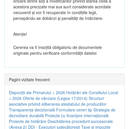
oricare dintre soți a modificărilor privind starea civilă a
acestora precizate mai sus sunt considerate acordate
necuvenit și vor fi recuperate în condițiile legii,
percepându-se dobânzi și penalități de întârziere.
Atenţie!
Cererea va fi însoțită obligatoriu de documentele
originale pentru verificare conformității datelor.
Pagini vizitate frecvent
Dispoziţii ale Primarului > 2026
Hotărâri ale Consiliului Local
> 2026
Oferte de vânzare (Legea 17/2014)
Structuri
asociative privind eliberarea atestatului de producător
Transparenţa decizională
Formulare cereri tip
Strategia de
dezvoltare durabilă
Proiecte cu finanţare internaţională
Proiecte de hotărâre
Deschiderea procedurii succesorale
(Anexa 2)
DDI - Executori judecătorești
Taxe şi impozite