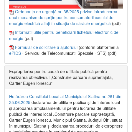
Ordonanța de urgență nr. 35/2025 privind introducerea
unui mecanism de sprijin pentru consumatorii casnici de
energie electrică aflați în situația de sărăcie energetică
(pdf)
Informații utile pentru beneficiarii tichetului electronic de
energie
(pdf)
Formular de solicitare a ajutorului
(conform platformei a
ePIDS
- Serviciul de Telecomunicații Speciale - STS) (pdf)
Exproprierea pentru cauză de utilitate publică pentru
realizarea obiectivului „Construire parcare supraetajată,
Cartier Eugen Ionescu”
Hotărârea Consiliului Local al Municipiului Slatina nr. 261 din
25.06.2025
declararea de utilitate publică și de interes local
și aprobarea amplasamentului pentru lucrarea de utilitate
publică de interes local „Construire parcare supraetajată,
Cartier Eugen Ionescu, Municipiul Slatina, Județul Olt”, situat
în municipiul Slatina și declanșarea procedurii de expropriere
a imobilelor cuprinse în coridorul de expropriere