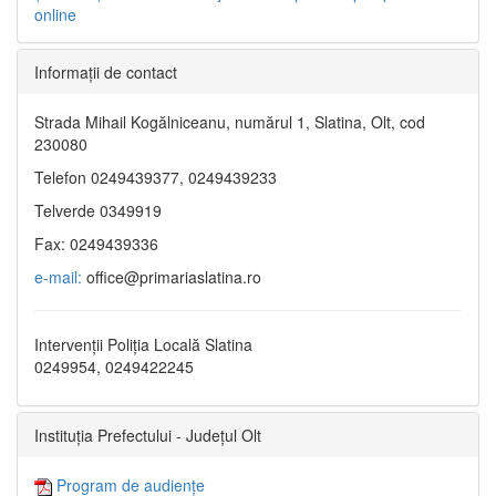
online
Informaţii de contact
Strada Mihail Kogălniceanu, numărul 1, Slatina, Olt, cod
230080
Telefon 0249439377, 0249439233
Telverde 0349919
Fax: 0249439336
e-mail:
office@primariaslatina.ro
Intervenții Poliția Locală Slatina
0249954, 0249422245
Instituția Prefectului - Județul Olt
Program de audiențe