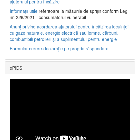
ajutorului pentru încălzire
Informații utile
referitoare la măsurile de sprijin conform Legii
nr. 226/2021 - consumatorul vulnerabil
Anunț privind acordarea ajutorului pentru încălzirea locuinței
cu gaze naturale, energie electrică sau lemne, cărbuni,
combustibili petrolieri și a suplimentului pentru energie
Formular cerere-declarație pe proprie răspundere
ePIDS