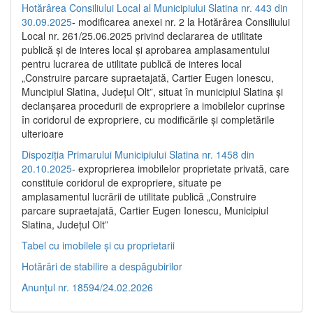
Hotărârea Consiliului Local al Municipiului Slatina nr. 443 din
30.09.2025
- modificarea anexei nr. 2 la Hotărârea Consiliului
Local nr. 261/25.06.2025 privind declararea de utilitate
publică şi de interes local şi aprobarea amplasamentului
pentru lucrarea de utilitate publică de interes local
„Construire parcare supraetajată, Cartier Eugen Ionescu,
Muncipiul Slatina, Judeţul Olt”, situat în municipiul Slatina şi
declanşarea procedurii de expropriere a imobilelor cuprinse
în coridorul de expropriere, cu modificările şi completările
ulterioare
Dispoziția Primarului Municipiului Slatina nr. 1458 din
20.10.2025
- exproprierea imobilelor proprietate privată, care
constituie coridorul de expropriere, situate pe
amplasamentul lucrării de utilitate publică „Construire
parcare supraetajată, Cartier Eugen Ionescu, Municipiul
Slatina, Județul Olt”
Tabel cu imobilele și cu proprietarii
Hotărâri de stabilire a despăgubirilor
Anunțul nr. 18594/24.02.2026