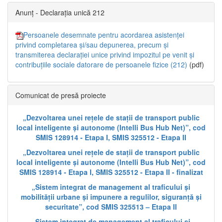
Anunț - Declarația unică 212
Persoanele desemnate pentru acordarea asistenței
privind completarea și/sau depunerea, precum și
transmiterea declarației unice privind impozitul pe venit și
contribuțiile sociale datorare de persoanele fizice (212)
(pdf)
Comunicat de presă proiecte
„Dezvoltarea unei rețele de stații de transport public
local inteligente și autonome (Intelli Bus Hub Net)”, cod
SMIS 128914 - Etapa I, SMIS 325512 - Etapa II
„Dezvoltarea unei rețele de stații de transport public
local inteligente și autonome (Intelli Bus Hub Net)”, cod
SMIS 128914 - Etapa I, SMIS 325512 - Etapa II - finalizat
„Sistem integrat de management al traficului și
mobilității urbane și impunere a regulilor, siguranță și
securitate”, cod SMIS 325513 – Etapa II
„Sistem integrat de management al traficului și