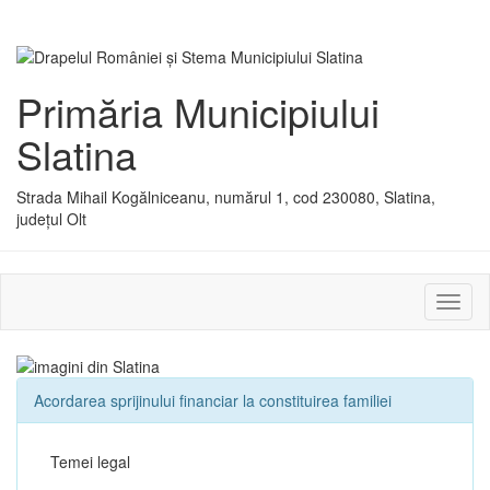
Primăria Municipiului
Slatina
Strada Mihail Kogălniceanu, numărul 1, cod 230080, Slatina,
județul Olt
Activ
sau
dezac
meniu
Acordarea sprijinului financiar la constituirea familiei
Temei legal