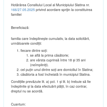
Hotărârea Consiliului Local al Municipiului Slatina nr.
166/27.05.2025
privind acordare sprijin la constituirea
familiei
Beneficiază:
familia care îndeplinește cumulativ, la data solicitării,
următoarele condiții:
fiecare dintre soți:
se află la prima căsătorie;
are vârsta cuprinsă între 18 și 35 ani
(neîmpliniți).
cel puțin unul dintre soți are domiciliul în Slatina;
căsătoria a fost încheiată în municipiul Slatina.
Condițiile prevăzute lit. a) pct. 1 și lit. b) trebuie să fie
îndeplinite și la data efectuării plății, în caz contrar,
dreptul nu se acordă.
Cuantum: